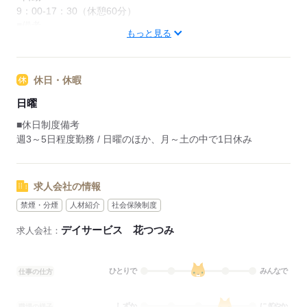
9：00-17：30（休憩60分）
■備考
もっと見る
9：00～17：30の間で2時間以上より応相談
休憩なし
休日・休暇
応募する
日曜
■休日制度備考
週3～5日程度勤務 / 日曜のほか、月～土の中で1日休み
求人会社の情報
禁煙・分煙
人材紹介
社会保険制度
デイサービス 花つつみ
求人会社：
ひとりで
みんなで
仕事の仕方
しずか
にぎやか
職場の様子