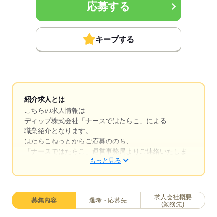
応募する
キープする
紹介求人とは
こちらの求人情報は
ディップ株式会社「ナースではたらこ」による
職業紹介となります。
はたらこねっとからご応募ののち、
「ナースではたらこ」運営事務局よりご連絡いたしま
もっと見る
す。
★職業紹介とは？
求職中の看護師さんの転職を専任の
求人会社概要
募集内容
選考・応募先
キャリアアドバイザーが入職まで無料でサポートいた
(勤務先)
します。