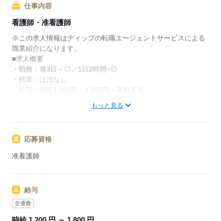
仕事内容
★ご利用メリット
看護師・准看護師
日本最大級の求人情報の中からぴったりな求人をご紹
介。
※この求人情報はディップの転職エージェントサービスによる
履歴書作成のアドバイスや面接日の調整だけでなく、
職業紹介になります。
お給料、お休み、入職時期の交渉もサポートします。
■求人概要
・勤務：週3日～◎／1日2時間~◎
【もちろん無料】
・残業：ほぼなし
費用は一切かかりません。
・給与：時給1,200円～1,800円＋変動手当
・車通勤：可能／駐車場あり
もっと見る
■業務内容ーデイサービスでの看護業務を行っていただきます
・食事、入浴、排泄などの介助業務
応募資格
・レクリエーションの企画、実行
※利用者数：10～15名/日
准看護師
※職員体制：4～5名体制
★おすすめポイント★
給与
◎週3日～勤務可能・1日2時間～の勤務可能と、ご自身の都合に
合わせてお勤めいただけます。
交通費
プライベートの時間を確保したい方におすすめです。
時給 1,200 円 ～ 1,800 円