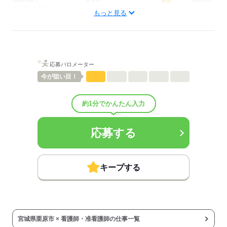
配属先部署：
もっと見る
看護に関する業務
待遇・福利厚生：
■昇給：年0回
■賞与備考：なし
■その他福利厚生：
応募バロメーター
試用期間0～3ヶ月（条件変更なし※期間は経験・能力により変動）
■受動喫煙防止措置：
今が
狙い目！
敷地内禁煙
約1分でかんたん入力
応募する
応募する
キープする
宮城県栗原市 × 看護師・准看護師の仕事一覧