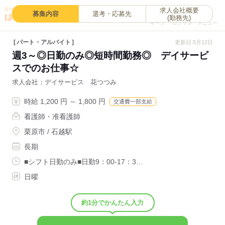
求人会社概要
0
募集内容
選考・応募先
(勤務先)
キープ
ログイン
メニュー
パート・アルバイト
更新日:5月12日
週3～◎日勤のみ◎短時間勤務◎ デイサービ
スでのお仕事☆
求人会社
デイサービス 花つつみ
時給 1,200 円 ～ 1,800 円
交通費一部支給
看護師・准看護師
栗原市 / 石越駅
長期
■シフト日勤のみ■日勤9：00-17：3…
日曜
約1分でかんたん入力