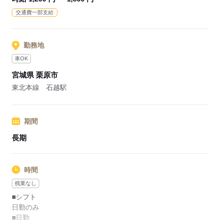
◎介護のお仕事がはじめての方も安心できるような丁寧な教育
交通費一部支給
があるので、ブランク明けの方でも安心！
応募する
勤務地
車OK
宮城県 栗原市
東北本線 石越駅
期間
長期
時間
残業なし
■シフト
日勤のみ
■日勤