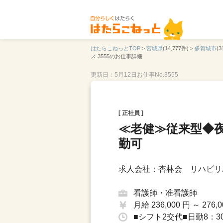
はたらこねっとTOP
>
宮城県
(14,777件) >
多賀城市
(3
ス 3555のお仕事詳細
更新日：5月12日
お仕事No.3555
[ 正社員 ]
≪老健≫従来型◆
勤可
求人会社：杏林会 リハビリ
看護師・准看護師
月給 236,000 円 ～ 276,0
■シフト2交代■日勤8：30