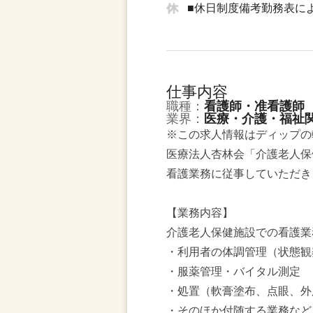
■休日制度備考勤務表に
仕事内容
職種：
看護師・准看護師
業界：
医療・介護・福祉
※この求人情報はディップの
医療法人杏林会「介護老人保
看護業務に従事していただき
【業務内容】
介護老人保健施設での看護業
・利用者の体調管理（状態観
・服薬管理・バイタル測定
・処置（軟膏塗布、点眼、外
・そのほか付随する業務など