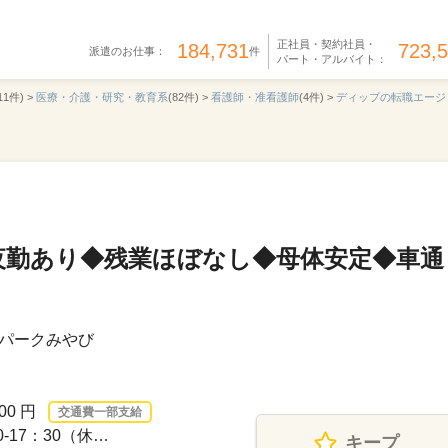
正社員・契約社員・
184,731
723,
派遣のお仕事：
件
パート・アルバイト：
11件) >
医療・介護・研究・教育系
(82件) >
看護師・准看護師
(4件) >
ディップの転職エージ
夜勤あり◆残業ほぼなし◆母体安定◆車通
パークみやび
00 円
交通費一部支給
-17：30（休…
キープ