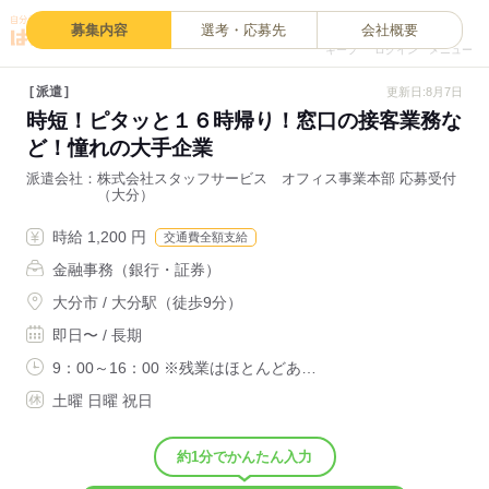
0
募集内容
選考・応募先
会社概要
キープ
ログイン
メニュー
派遣
更新日:8月7日
時短！ピタッと１６時帰り！窓口の接客業務な
ど！憧れの大手企業
派遣会社
株式会社スタッフサービス オフィス事業本部 応募受付
（大分）
時給 1,200 円
交通費全額支給
金融事務（銀行・証券）
大分市 / 大分駅（徒歩9分）
即日〜 / 長期
9：00～16：00 ※残業はほとんどあ…
土曜 日曜 祝日
約1分でかんたん入力