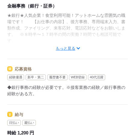
金融事務（銀行・証券）
★銀行★人気企業！食堂利用可能！アットホームな雰囲気の職
場です！ 【お仕事の内容】、後方事務、専用端末入力、書
類作成、ファイリング、来客応対、電話応対などをお願いしま
す。 ※８時半〜１７時半の間の実働７時間でも相談可能で
す。
もっと見る
▼こちらのお仕事のほかにも
電話なしのコツコツ系データ入力や英語を使う事務、
大学やコールセンターなどのお仕事も扱っています。
応募資格
在宅のお仕事があるエリアも☆
経験優遇
新卒・第二
履歴書不要
WEB登録
40代活躍
9月・10月スタートもご相談ください♪
◆銀行事務の経験が必要です。※接客業務の経験／銀行事務の
経験がある方。
応募する
給与
日払い
週払い
時給 1,200 円