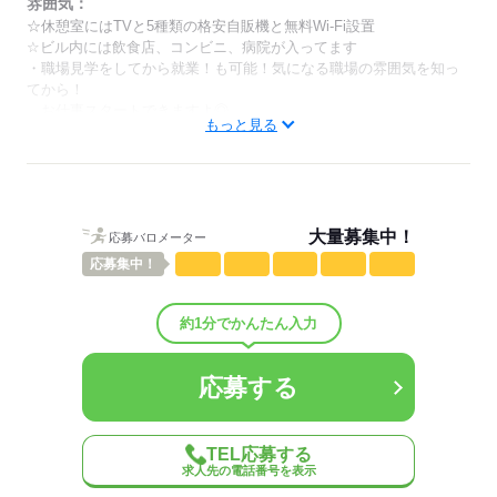
「土日は休みで！」「曜日固定もOK！」
雰囲気：
希望をお伝えください♪
☆休憩室にはTVと5種類の格安自販機と無料Wi-Fi設置
☆ビル内には飲食店、コンビニ、病院が入ってます
・職場見学をしてから就業！も可能！気になる職場の雰囲気を知っ
てから！
ショートタイムで
お仕事スタートできますよ◎
ご就業いただけるお仕事を
もっと見る
ご用意しております◎
ひとりで
みんなで
仕事の仕方
＼以下の条件もOK◎／
しずか
にぎやか
職場の様子
◇勤務曜日が選べる！
配属先部署：
◇土日祝休みOK
大量募集中！
応募バロメーター
◇電話対応なし！ チャットオンリーの問合せ対応 ◇残業ほぼなし
◇プライベートと両立もOK
応募
集中！
×土日祝休み！ システムへの情報入力
※時間・曜日はお気軽にご相談下さい！
人数
66人
概要：
約1分でかんたん入力
業界
サービス関連
応募する
事業内容
＜お仕事説明会開催中！！まずは参加だけもOK♪＞
どんなお仕事か気になる方は、まずは説明会にご参加ください♪
応募する
参加後に応募するか決めてOK！
従業員数
100～299人
TEL応募する
求人先の電話番号を表示
応募する