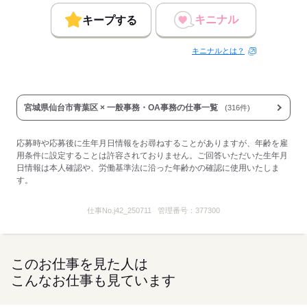
キニナル
キープする
キニナルとは？
宮城県仙台市青葉区 × 一般事務・OA事務の仕事一覧
(316件)
応募時や応募後に生年月日情報をお尋ねすることがありますが、年齢を雇
用条件に設定することは許容されておりません。ご回答いただいた生年月
日情報は本人確認や、労働基準法に沿った年齢かの確認に使用いたしま
す。
仕事No.
j42_250711
管理番号：
377300
このお仕事を見た人は
こんなお仕事も見ています