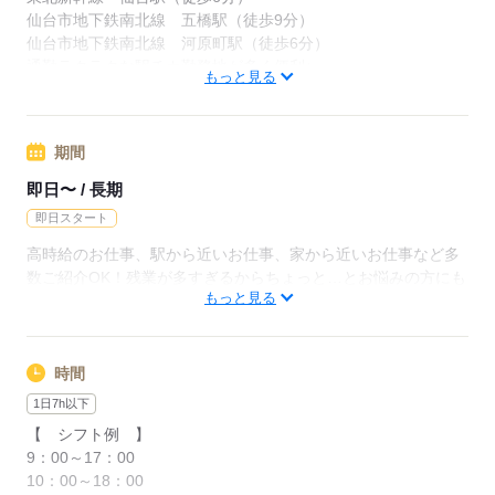
応募する
仙台市地下鉄南北線 五橋駅（徒歩9分）
★すべてのお仕事で
仙台市地下鉄南北線 河原町駅（徒歩6分）
別途交通費を支給させていただきます♪
通勤ラクラクな駅チカ勤務地が多く便利♪
※規定あり
もっと見る
派遣先：仙台駅徒歩10分以内、青葉区・泉区・宮城野区・太白
区・若林区等案件多数
※詳細は面談時にお伝えします
周辺情報：
期間
・専任のコーディネーターが
東北本線 仙台駅
あなたにあった職場をご紹介♪
即日〜 / 長期
東北本線 長町駅
⇒あなたの理想を叶える為に、
その他多数勤務地あり！
即日スタート
一緒に就業までサポートします◎
ご自宅から〇分以内などご希望をお聞かせください♪
高時給のお仕事、駅から近いお仕事、家から近いお仕事など多
周辺情報：通勤＆ショッピングに便利♪
・職場見学をしてから就業！
数ご紹介OK！残業が多すぎるからちょっと…とお悩みの方にも
コンビニも近く、ランチエリアも充実！
もっと見る
⇒気になる職場の雰囲気を知ってから
ぴったりのお仕事もありますよ★まずはご相談を。＜人との出
お仕事スタートできますよ◎
逢い、繋がり。それが何より大切なモノ。＞登録方法はHP・来
社から選べる！案件によって日・週払（規定有）も！短時間・
応募する
平日のみも有！
時間
応募する
1日7h以下
【 シフト例 】
応募する
9：00～17：00
10：00～18：00