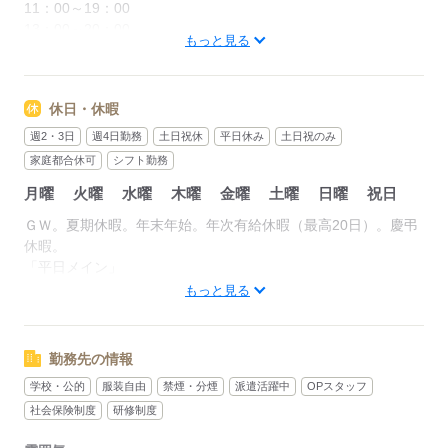
11：00～19：00
13：00～20：00
もっと見る
14：00～21：00 など◎
■残業なし
休日・休暇
■1日5時間～/週3日～勤務OK
■シフト相談OK
週2・3日
週4日勤務
土日祝休
平日休み
土日祝のみ
家庭都合休可
シフト勤務
・08：30 ～ 17：30
月曜
火曜
水曜
木曜
金曜
土曜
日曜
祝日
・08：50 ～ 17：00
・09：00 ～ 16：00
ＧＷ。夏期休暇。年末年始。年次有給休暇（最高20日）。慶弔
休暇。
＊1日3時間～OK
「平日メイン」
＊フルタイム勤務も歓迎
「土日中心が良い」
もっと見る
＊ショートタイムもOKです
「まとまった休みも欲しい…」
＊週1日～OK
あなたの希望をご相談ください！まとまった長期休暇も取得可
能♪
勤務先の情報
シフトパターンも
豊富にあるのでご希望に併せてご案内可能！
学校・公的
服装自由
禁煙・分煙
派遣活躍中
OPスタッフ
応募する
社会保険制度
研修制度
「午後から」「日中だけ」「夜勤が良い」