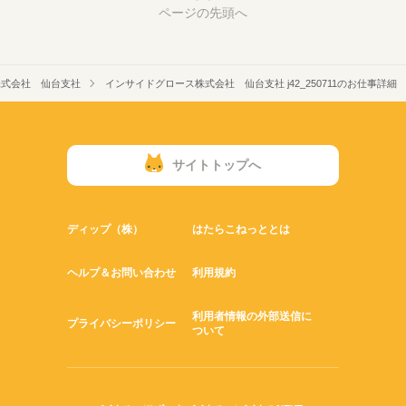
ページの先頭へ
株式会社 仙台支社
インサイドグロース株式会社 仙台支社 j42_250711のお仕事詳細
サイトトップへ
ディップ（株）
はたらこねっととは
ヘルプ＆お問い合わせ
利用規約
利用者情報の外部送信に
プライバシーポリシー
ついて