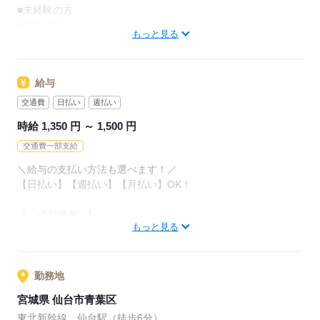
■未経験の方
▼ポイント！
■学生の方
￣￣￣￣￣￣
もっと見る
■短期間で働きたい方
□高時給
■ブランクありOK
未経験の方でも
■副業/WワークOK
時給1,350円スタート★
給与
安定した収入が見込めます◎
／
交通費
日払い
週払い
DSPのポイント！
□シフト調整OK
時給 1,350 円 ～ 1,500 円
＼
週3～/1日5時間から勤務OK！
交通費一部支給
「午後から働きたい」
営業担当が必ず1名つきますので、
「平日のみがいい」など
＼給与の支払い方法も選べます！／
マンツーマンで就業をサポートします♪
ご希望をお聞かせください♪
【日払い】【週払い】【月払い】OK！
～オフィスだからこその働きやすさ～
【 給与備考 】
★事務・コールセンター経験者の方はしっかり優遇！
応募する
もっと見る
◎日払いOK
☆髪型・服装・ネイルは自由♪
お給料発生後にケータイ・スマホからのらくらく申請で
★直接雇用が可能なお仕事もあり
自分の好きなタイミングで給与引き落としが可能♪
※規定あり
勤務地
＼未経験大歓迎！／
◆日払いOK！支払い額は約7割！
宮城県 仙台市青葉区
東北新幹線 仙台駅（徒歩6分）
【 交通費備考 】