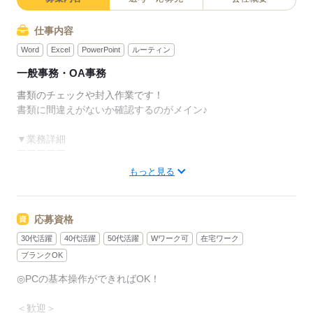
仕事内容
Word
Excel
PowerPoint
ルーティン
一般事務・OA事務
書類のチェックや封入作業です！
書類に間違えがないか確認するのがメイン♪
▼業務詳細
￣￣￣￣￣
担当いただくお仕事は
もっと見る
◇データ入力＆書類チェック
◇電話対応なし！
チャットオンリーの問合せ対応
応募資格
30代活躍
40代活躍
50代活躍
Wワーク可
在宅ワーク
研修あり&マニュアル完備されているので
事務デビューの方も安心です◎
ブランクOK
◎PCの基本操作ができればOK！
22名の大量募集のため一緒に始める仲間も多数！
安心して始められる環境が整っております！
＜歓迎＞