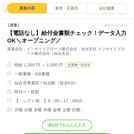
0
募集内容
選考・応募先
会社概要
キープ
ログイン
メニュー
派遣
更新日:4月28日
【電話なし】給付金書類チェック！データ入力
OK＼オープニング／
派遣会社
インサイドグロース株式会社 仙台支社 インサイドグロ
ース株式会社（仙台支店）
時給 1,350 円 ～ 1,500 円
交通費一部支給
一般事務・OA事務
仙台市青葉区 / 仙台駅（徒歩6分）
即日〜 / 長期
【 シフト例 】9：00～17：0010…
月曜 火曜 水曜 木曜 金曜 土曜 日曜…
約1分でかんたん入力