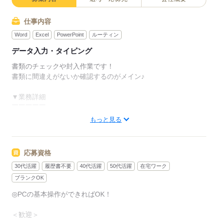
仕事内容
Word
Excel
PowerPoint
ルーティン
データ入力・タイピング
書類のチェックや封入作業です！
書類に間違えがないか確認するのがメイン♪
▼業務詳細
￣￣￣￣￣
担当いただくお仕事は
もっと見る
◇データ入力＆書類チェック
◇電話対応なし！
チャットオンリーの問合せ対応
応募資格
30代活躍
履歴書不要
40代活躍
50代活躍
在宅ワーク
PCの簡単な基本操作が出来れば
特別な経験や資格は必要なし◎
ブランクOK
◎PCの基本操作ができればOK！
30名の大量募集のため
一緒に始める仲間も多数！
＜歓迎＞