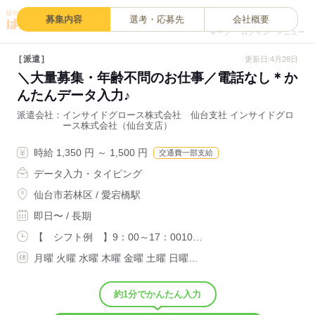
0
募集内容
選考・応募先
会社概要
キープ
ログイン
メニュー
派遣
更新日:4月28日
＼大量募集・年齢不問のお仕事／電話なし＊か
んたんデータ入力♪
派遣会社
インサイドグロース株式会社 仙台支社 インサイドグロ
ース株式会社（仙台支店）
時給 1,350 円 ～ 1,500 円
交通費一部支給
データ入力・タイピング
仙台市若林区 / 愛宕橋駅
即日〜 / 長期
【 シフト例 】9：00～17：0010…
月曜 火曜 水曜 木曜 金曜 土曜 日曜…
約1分でかんたん入力