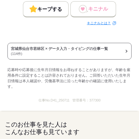
応募する
キニナル
キープする
キニナルとは？
宮城県仙台市若林区 × データ入力・タイピングの仕事一覧
(114件)
応募時や応募後に生年月日情報をお尋ねすることがありますが、年齢を雇
用条件に設定することは許容されておりません。ご回答いただいた生年月
日情報は本人確認や、労働基準法に沿った年齢かの確認に使用いたしま
す。
仕事No.
D41_250711
管理番号：
377300
このお仕事を見た人は
こんなお仕事も見ています