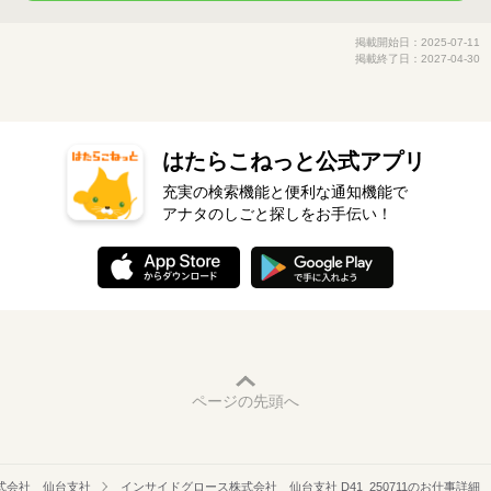
掲載開始日：2025-07-11
掲載終了日：2027-04-30
はたらこねっと公式アプリ
充実の検索機能と便利な通知機能で
アナタのしごと探しをお手伝い！
ページの先頭へ
式会社 仙台支社
インサイドグロース株式会社 仙台支社 D41_250711のお仕事詳細