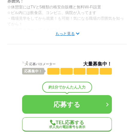
「土日は休みで！」「曜日固定もOK！」
雰囲気：
希望をお伝えください♪
☆休憩室にはTVと5種類の格安自販機と無料Wi-Fi設置
☆ビル内には飲食店、コンビニ、病院が入ってます
・職場見学をしてから就業！も可能！気になる職場の雰囲気を知っ
応募する
てから！
お仕事スタートできますよ◎
もっと見る
ひとりで
みんなで
仕事の仕方
しずか
にぎやか
職場の様子
配属先部署：
大量募集中！
応募バロメーター
◇電話対応なし！ チャットオンリーの問合せ対応 ◇残業ほぼなし
応募
集中！
×土日祝休み！ システムへの情報入力
人数
60人
概要：
約1分でかんたん入力
業界
流通・小売関連
事業内容
IT通信＜お仕事説明会開催中！！まずは参加だけもOK♪
＞
応募する
どんなお仕事か気になる方は、まずは説明会にご参加ください♪
参加後に応募するか決めてOK！
従業員数
300～999人
TEL応募する
求人先の電話番号を表示