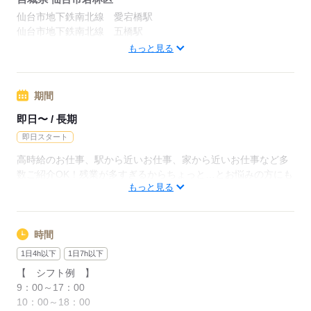
★すべてのお仕事で
仙台市地下鉄南北線 愛宕橋駅
別途交通費を支給させていただきます♪
応募する
仙台市地下鉄南北線 五橋駅
※規定あり
仙台市地下鉄南北線 河原町駅
もっと見る
通勤ラクラクな駅チカ勤務地が多く便利♪
※詳細は面談時にお伝えします
派遣先：仙台駅徒歩10分以内、青葉区・泉区・宮城野区・太白
区・若林区等案件多数
期間
・専任のコーディネーターが
周辺情報：
あなたにあった職場をご紹介♪
即日〜 / 長期
東北本線 仙台駅
⇒あなたの理想を叶える為に、
即日スタート
東北本線 長町駅
一緒に就業までサポートします◎
その他多数勤務地あり！
高時給のお仕事、駅から近いお仕事、家から近いお仕事など多
ご自宅から〇分以内などご希望をお聞かせください♪
・職場見学をしてから就業！
数ご紹介OK！残業が多すぎるからちょっと…とお悩みの方にも
周辺情報：通勤＆ショッピングに便利♪
もっと見る
⇒気になる職場の雰囲気を知ってから
ぴったりのお仕事もありますよ★まずはご相談を。＜人との出
コンビニも近く、ランチエリアも充実！
お仕事スタートできますよ◎
逢い、繋がり。それが何より大切なモノ。＞登録方法はHP・来
社から選べる！案件によって日・週払（規定有）も！短時間・
平日のみも有！
時間
応募する
応募する
1日4h以下
1日7h以下
【 シフト例 】
応募する
9：00～17：00
10：00～18：00