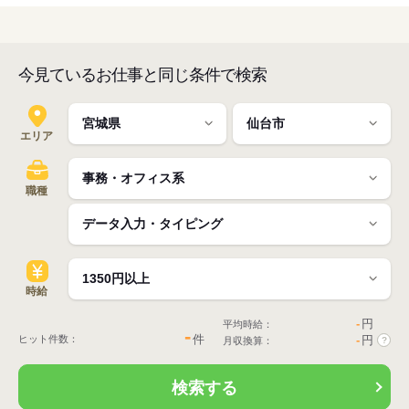
今見ているお仕事と同じ条件で検索
エリア
職種
時給
-
円
平均時給：
-
件
ヒット件数：
-
円
月収換算：
?
検索する