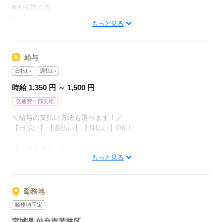
安心して始められる環境が
■未経験の方
整っております！
■学生の方
もっと見る
■短期間で働きたい方
▼ポイント！
■ブランクありOK
￣￣￣￣￣￣
■副業/WワークOK
□高時給
給与
未経験の方でも
【待遇】
日払い
週払い
時給1,300円スタート★
■日/週払いOK
安定した収入が見込めます◎
時給 1,350 円 ～ 1,500 円
■研修あり
交通費一部支給
□シフト調整OK
／
週3～/1日5時間から勤務OK！
＼給与の支払い方法も選べます！／
DSPのポイント！
「午後から働きたい」
【日払い】【週払い】【月払い】OK！
＼
「平日のみがいい」など
ご希望をお聞かせください♪
【 給与備考 】
営業担当が必ず1名つきますので、
もっと見る
◎日払いOK
マンツーマンで就業をサポートします♪
お給料発生後にケータイ・スマホからのらくらく申請で
お仕事のお悩みからプライベートまで
応募する
自分の好きなタイミングで給与引き落としが可能♪
何でも聞きます◎
※規定あり
勤務地
◆日払いOK！支払い額は約7割！
担当の仲良くなって継続している方も続出！？
勤務地固定
何でもお気軽にお話しください！
宮城県 仙台市若林区
【 交通費備考 】