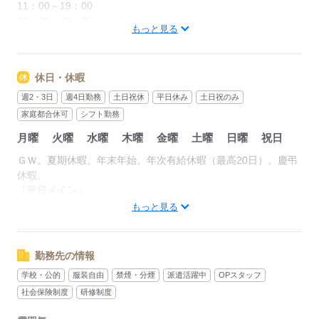
11：00～19：00
13：00～20：00
もっと見る
14：00～21：00 など◎
■残業なし
休日・休暇
■1日5時間～/週3日～勤務OK
■シフト相談OK
週2・3日
週4日勤務
土日祝休
平日休み
土日祝のみ
家庭都合休可
シフト勤務
・08：30 ～ 17：30
月曜
火曜
水曜
木曜
金曜
土曜
日曜
祝日
・08：50 ～ 17：00
・09：00 ～ 16：00
ＧＷ。夏期休暇。年末年始。年次有給休暇（最高20日）。慶弔
休暇。
＊1日3時間～OK
「平日メイン」
＊フルタイム勤務も歓迎
「土日中心が良い」
もっと見る
＊ショートタイムもOKです
「まとまった休みも欲しい…」
＊週1日～OK
あなたの希望をご相談ください！まとまった長期休暇も取得可
能♪
勤務先の情報
シフトパターンも
豊富にあるのでご希望に併せてご案内可能！
学校・公的
服装自由
禁煙・分煙
派遣活躍中
OPスタッフ
応募する
社会保険制度
研修制度
「午後から」「日中だけ」「夜勤が良い」