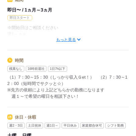
即日〜 / 1ヵ月～3ヵ月
応募する
即日スタート
※開始日はご相談ください
週1～ｏｋ
もっと見る
長期安定、２か月程度の短期も大歓迎！！
大学生Wﾜｰｸ就活中活躍中
時間
応募する
残業なし
16時前退社
1日7h以下
（1）7：30～15：30（しっかり収入Ｇet！） （2）7：30～1
2：00（短時間でサクッと☆）
※先方の依頼により上記どちらかの勤務になります
週１～で希望の曜日を相談下さい！
休日・休暇
週2・3日
土日祝休
週1日～
平日休み
家庭都合休可
シフト勤務
土曜
日曜