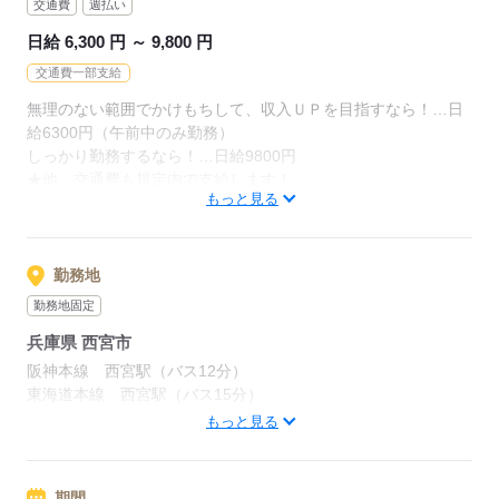
◆履歴書不要！カンタン応募可能◎
交通費
週払い
日給 6,300 円 ～ 9,800 円
◆未経験の方はもちろん、
ブランクがある方も歓迎！
交通費一部支給
無理のない範囲でかけもちして、収入ＵＰを目指すなら！…日
ご応募お待ちしております！
給6300円（午前中のみ勤務）
しっかり勤務するなら！…日給9800円
★他、交通費も規定内で支給します！
応募する
もっと見る
※いずれも午後からは割と時間が空くので、プライベートも充
実！希望の方は週払い（規定）も相談に応じますよ！
勤務地
応募する
勤務地固定
兵庫県 西宮市
阪神本線 西宮駅（バス12分）
東海道本線 西宮駅（バス15分）
もっと見る
周辺情報：
阪神「西宮」駅から自転車で12分ほどで、バスの場合、バス停
「西宮浜営業所前」からスグの場所になります。
期間