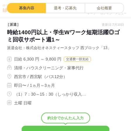
0
募集内容
選考・応募先
会社概要
キープ
ログイン
メニュー
派遣
更新日:7月10日
時給1400円以上・学生Wワーク短期活躍◎ゴ
ミ回収サポート週1～
派遣会社
株式会社オネスティースタッフ 西ブロック「13」
日給 6,300 円 ～ 9,800 円
交通費一部支給
清掃・ハウスクリーニング・家事代行
西宮市 / 西宮駅（バス12分）
即日〜 / 1ヵ月～3ヵ月
（1）7：30～15：30（しっかり収入…
土曜 日曜
約1分でかんたん入力