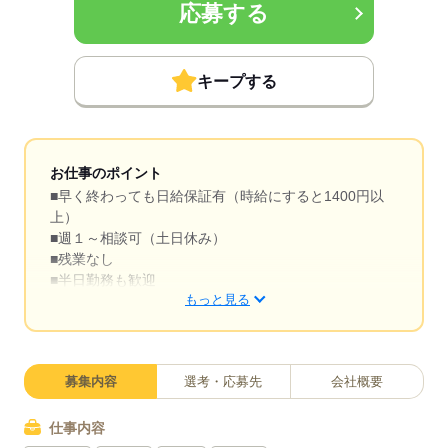
応募する
キープする
お仕事のポイント
■早く終わっても日給保証有（時給にすると1400円以
上）
■週１～相談可（土日休み）
■残業なし
■半日勤務も歓迎
もっと見る
■長期安定、２か月程度の短期も大歓迎！！
■週払い（規定）も可
■男性活躍中
募集内容
選考・応募先
会社概要
仕事内容