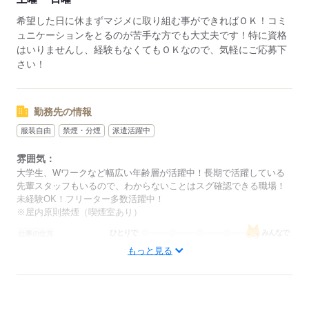
希望した日に休まずマジメに取り組む事ができればＯＫ！コミ
ュニケーションをとるのが苦手な方でも大丈夫です！特に資格
はいりませんし、経験もなくてもＯＫなので、気軽にご応募下
さい！
勤務先の情報
服装自由
禁煙・分煙
派遣活躍中
雰囲気：
大学生、Wワークなど幅広い年齢層が活躍中！長期で活躍している
先輩スタッフもいるので、わからないことはスグ確認できる職場！
未経験OK！フリーター多数活躍中！
※屋内原則禁煙（喫煙室あり）
ひとりで
みんなで
仕事の仕方
もっと見る
しずか
にぎやか
職場の様子
概要：
業界
その他