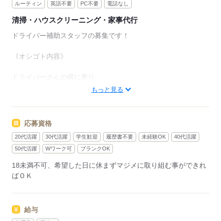
ルーティン
英語不要
PC不要
電話なし
清掃・ハウスクリーニング・家事代行
ドライバー補助スタッフの募集です！
《オシゴト内容》
ドライバーさんの横に乗り、
ゴミの収集のお手伝いをお願いします！
もっと見る
免許なしでOK！
運転をすることはありません◎
応募資格
とてもシンプルな作業なので、
20代活躍
30代活躍
学生歓迎
履歴書不要
未経験OK
40代活躍
2～3日でほぼマスターできますよ★
＝＝＝＝＝＝＝＝＝＝＝＝＝＝＝＝＝＝＝＝＝
50代活躍
Wワーク可
ブランクOK
《メリット》
18未満不可、希望した日に休まずマジメに取り組む事ができれ
ばＯＫ
◆お財布にも嬉しい週払いOK！
すぐにお給料を貰うことが
できるのも魅力です！
給与