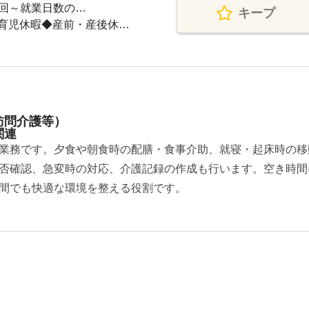
週1回～就業日数の…
キープ
育児休暇◆産前・産後休…
訪問介護等）
関連
業務です。夕食や朝食時の配膳・食事介助、就寝・起床時の移
否確認、急変時の対応、介護記録の作成も行います。空き時間
間でも快適な環境を整える役割です。