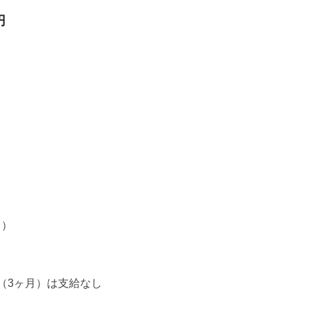
円
月）
（3ヶ月）は支給なし