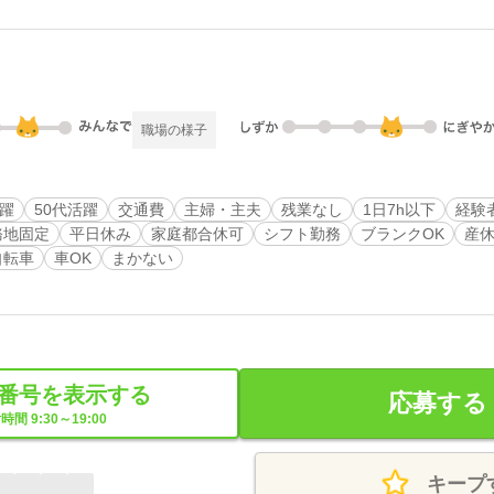
職場の様子
活躍
50代活躍
交通費
主婦・主夫
残業なし
1日7h以下
経験
務地固定
平日休み
家庭都合休可
シフト勤務
ブランクOK
産
自転車
車OK
まかない
番号を表示する
応募する
時間 9:30～19:00
キープ