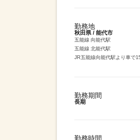
勤務地
秋田県 / 能代市
五能線 向能代駅
五能線 北能代駅
JR五能線向能代駅より車で1
勤務期間
長期
勤務時間