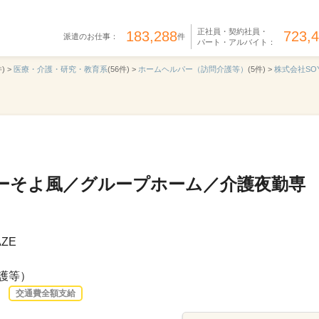
正社員・契約社員・
183,288
723,
派遣のお仕事：
件
パート・アルバイト：
) >
医療・介護・研究・教育系
(56件) >
ホームヘルパー（訪問介護等）
(5件) >
株式会社SOY
ーそよ風／グループホーム／介護夜勤専
ZE
護等）
交通費全額支給