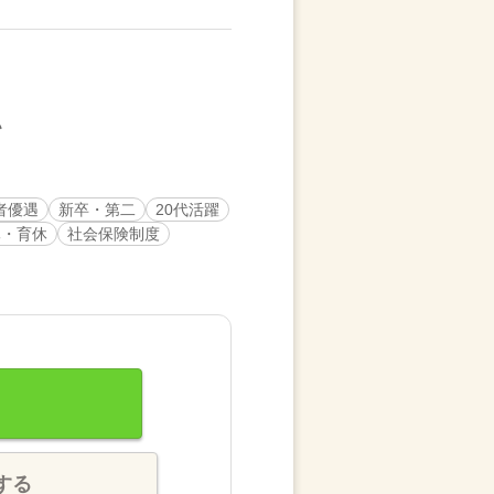
者優遇
新卒・第二
20代活躍
休・育休
社会保険制度
する