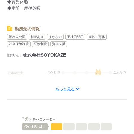
◆育児休暇
◆産前・産後休暇
勤務先の情報
勤務先公開
制服あり
まかない
正社員登用
産休・育休
社会保険制度
研修制度
資格支援
株式会社SOYOKAZE
勤務先：
ひとりで
みんなで
仕事の仕方
しずか
にぎやか
職場の様子
もっと見る
待遇・福利厚生：
◆社会保険完備（雇用、労災、健康、厚生年金）
◆扶養控除内考慮
◆制服貸与
◆定期健康診断
応募バロメーター
◆予防接種補助金制度
今が
狙い目！
◆各種研修制度