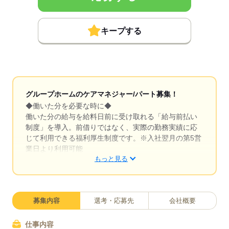
キープする
グループホームのケアマネジャー/パート募集！
◆働いた分を必要な時に◆
働いた分の給与を給料日前に受け取れる「給与前払い
制度」を導入。前借りではなく、実際の勤務実績に応
じて利用できる福利厚生制度です。※入社翌月の第5営
業日より利用可能
もっと見る
◆ブランクOKで安心◆
子育てや介護などで現場を離れていた方も大歓迎！丁
寧な研修と先輩スタッフのサポート体制が整っている
募集内容
選考・応募先
会社概要
ので、ブランクがある方でも安心して仕事復帰できま
す。「もう一度、人と関わる仕事がしたい」「培った
経験を活かしたい」そんな気持ちをしっかり受け止め
仕事内容