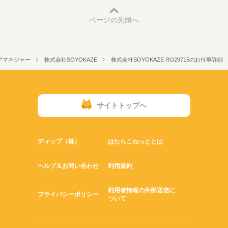
ページの先頭へ
アマネジャー
株式会社SOYOKAZE
株式会社SOYOKAZE RO29715のお仕事詳細
サイトトップへ
ディップ（株）
はたらこねっととは
ヘルプ＆お問い合わせ
利用規約
利用者情報の外部送信に
プライバシーポリシー
ついて