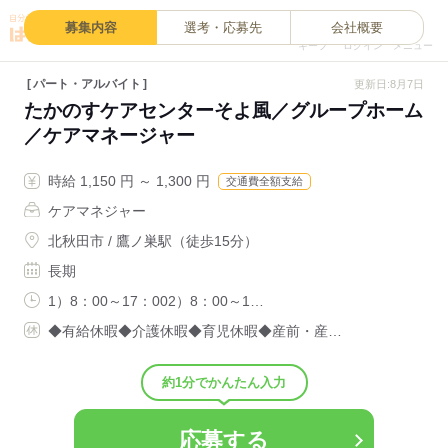
0
募集内容
選考・応募先
会社概要
キープ
ログイン
メニュー
パート・アルバイト
更新日:8月7日
たかのすケアセンターそよ風／グループホーム
／ケアマネージャー
時給 1,150 円 ～ 1,300 円
交通費全額支給
ケアマネジャー
北秋田市 / 鷹ノ巣駅（徒歩15分）
長期
1）8：00～17：002）8：00～1…
◆有給休暇◆介護休暇◆育児休暇◆産前・産…
約1分でかんたん入力
応募する