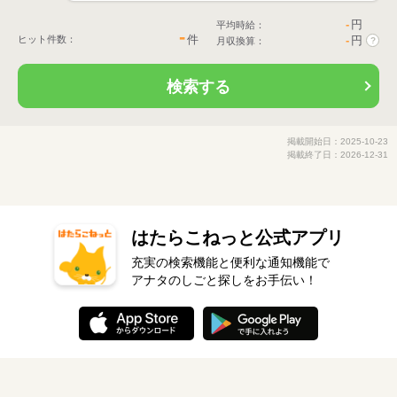
-
円
平均時給：
-
件
ヒット件数：
-
円
月収換算：
?
検索する
掲載開始日：2025-10-23
掲載終了日：2026-12-31
はたらこねっと公式アプリ
充実の検索機能と便利な通知機能で
アナタのしごと探しをお手伝い！