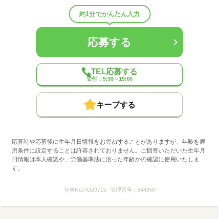
◆食事補助
◆受動喫煙対策あり（屋内禁煙）
約1分でかんたん入力
◆車通勤可（施設により異なる）
◆バイク通勤可
◆給与前払い制度あり（稼働分・規定あり）
応募する
◆定年制度あり：60歳（60歳以降については1年ごとの契約更新によ
る継続雇用制度あり）
TEL応募する
◆給与前払い制度
受付：9:30～19:00
実際に勤務した分の給与を、給料日前に受け取ることができる制度
です。
※未勤務分の給与を受け取る前借り制度ではありません。
キープする
※入社翌月の第5営業日より利用可能です。
※利用条件の詳細は社内規定によります。
【契約期間・試用期間】
応募時や応募後に生年月日情報をお尋ねすることがありますが、年齢を雇
契約期間：期間の定め無し
用条件に設定することは許容されておりません。ご回答いただいた生年月
試用期間：有（3ヶ月）
日情報は本人確認や、労働基準法に沿った年齢かの確認に使用いたしま
※雇用形態・給与は同条件
す。
※処遇改善手当（支給対象の場合）は試用期間中（3ヶ月）は支給な
し
仕事No.
RO29715
管理番号：
344358
時間外労働：採用までに明示