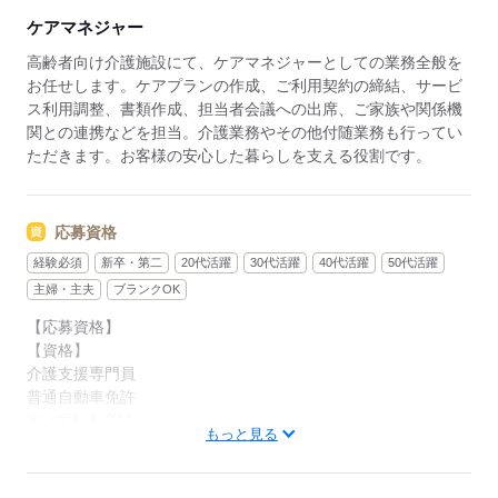
る職場です。久しぶりの社会復帰を応援します。
ケアマネジャー
◆温かい雰囲気の職場◆
高齢者向け介護施設にて、ケアマネジャーとしての業務全般を
お客様はもちろん、一緒に働く仲間同士の信頼関係も
お任せします。ケアプランの作成、ご利用契約の締結、サービ
大切にしている職場です。困った時は自然と助け合
ス利用調整、書類作成、担当者会議への出席、ご家族や関係機
い、喜びはみんなで共有。人を思いやる文化が根付い
関との連携などを担当。介護業務やその他付随業務も行ってい
ており、「この仲間と働けて良かった」と思える環境
ただきます。お客様の安心した暮らしを支える役割です。
です。人間関係が良く、長く働きたくなる職場を目指
しています。
応募資格
経験必須
新卒・第二
20代活躍
30代活躍
40代活躍
50代活躍
主婦・主夫
ブランクOK
【応募資格】
【資格】
介護支援専門員
普通自動車免許
※いずれも必須
もっと見る
【経験】
ケアマネ業務経験（年数不問）
《備考》