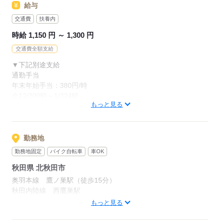
給与
※業務上、車の運転をする機会があるため運転免許は必須で
す。
交通費
扶養内
※計画作成担当者としてのご経験は問いません。
時給 1,150 円 ～ 1,300 円
※主任介護支援専門員をお持ちの方も大歓迎です！
交通費全額支給
▼下記別途支給
応募する
通勤手当
年末年始手当：380円/時
※12/300時～1/324時
もっと見る
寸志あり：年2回（6月・12月）
※業績による
勤務地
勤務地固定
バイク自転車
車OK
応募する
秋田県 北秋田市
奥羽本線 鷹ノ巣駅（徒歩15分）
秋田内陸線 西鷹巣駅
「大館のしろ空港」から車で10分
もっと見る
JR奥羽本線「鷹巣駅」より徒歩15分