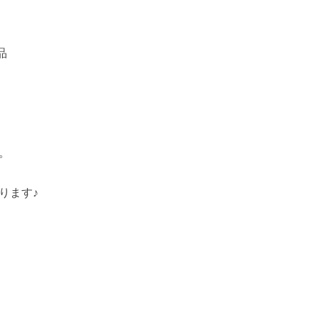
品
。
ります♪