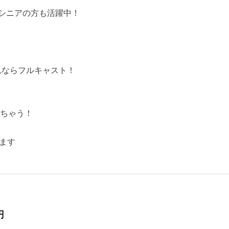
、シニアの方も活躍中！
れならフルキャスト！
っちゃう！
ます
円