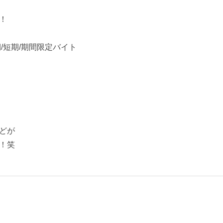
！
期/短期/期間限定バイト
どが
！笑