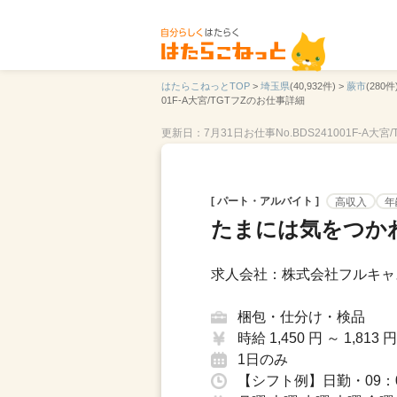
はたらこねっとTOP
>
埼玉県
(40,932件) >
蕨市
(280件)
01F-A大宮/TGTフZのお仕事詳細
更新日：7月31日
お仕事No.BDS241001F-A大宮/
[ パート・アルバイト ]
高収入
年
たまには気をつか
求人会社：株式会社フルキャ
梱包・仕分け・検品
時給 1,450 円 ～ 1,813 円
1日のみ
【シフト例】日勤・09：0