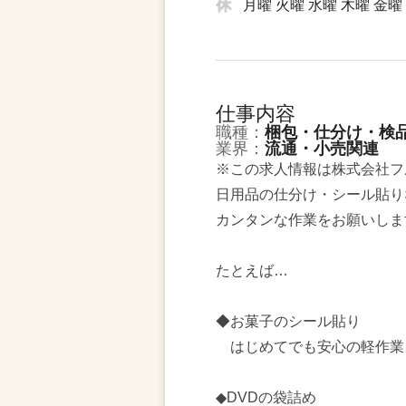
月曜 火曜 水曜 木曜 金曜
仕事内容
職種：
梱包・仕分け・検
業界：
流通・小売関連
※この求人情報は株式会社フ
日用品の仕分け・シール貼り
カンタンな作業をお願いしま
たとえば…
◆お菓子のシール貼り
はじめてでも安心の軽作業
◆DVDの袋詰め