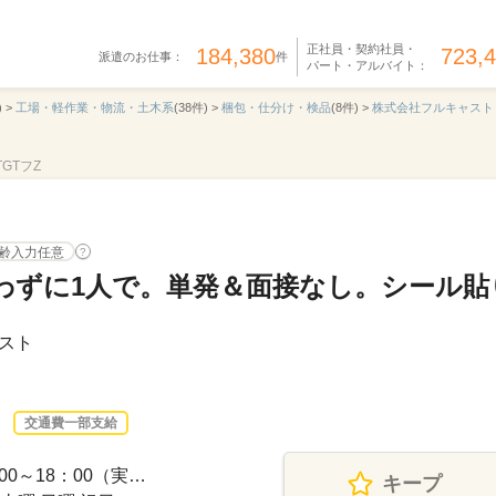
正社員・契約社員・
184,380
723,
派遣のお仕事：
件
パート・アルバイト：
 >
工場・軽作業・物流・土木系
(38件) >
梱包・仕分け・検品
(8件) >
株式会社フルキャスト
TGTフZ
齢入力任意
?
わずに1人で。単発＆面接なし。シール貼
スト
交通費一部支給
0～18：00（実…
キープ