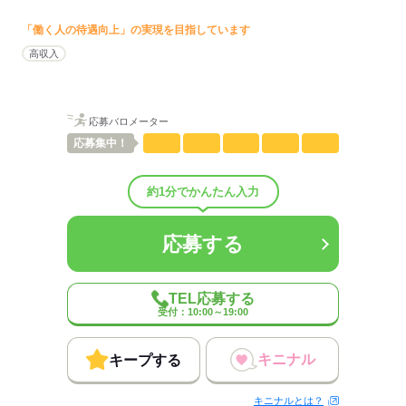
◎20～60代と幅広い層が活躍中！！
◎休憩中にスタッフ同士仲良し♪
「働く人の待遇向上」の実現を目指しています
低い
高い
多い年齢層
高収入
男性
女性
男女の割合
応募バロメーター
ひとりで
みんなで
仕事の仕方
応募
集中！
しずか
にぎやか
職場の様子
約1分でかんたん入力
配属先部署：
コールセンター
応募する
男女比
（男3：女7）
平均年齢
30歳
概要：
TEL応募する
業界
サービス関連
受付：10:00～19:00
応募する
キニナル
キープする
キニナルとは？