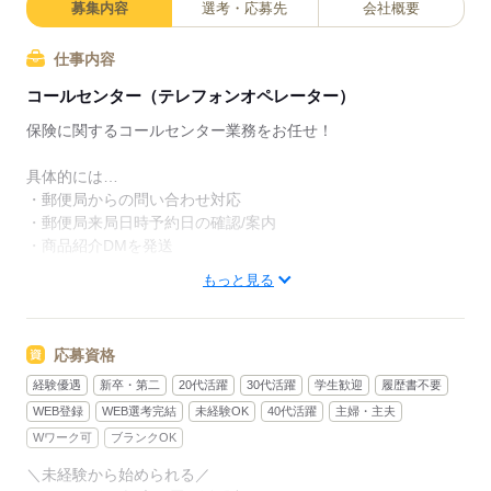
募集内容
選考・応募先
会社概要
仕事内容
コールセンター（テレフォンオペレーター）
保険に関するコールセンター業務をお任せ！
具体的には…
・郵便局からの問い合わせ対応
・郵便局来局日時予約日の確認/案内
・商品紹介DMを発送
もっと見る
短期での勤務もOK！
週3～でもOKなのでプライベート充実間違いなし！
応募資格
他にも、
コールセンター案件
経験優遇
新卒・第二
20代活躍
30代活躍
学生歓迎
履歴書不要
オフィスワーク案件、受付窓口案件
WEB登録
WEB選考完結
未経験OK
40代活躍
主婦・主夫
様々なお仕事のご紹介可能！
Wワーク可
ブランクOK
＼未経験から始められる／
◎研修制度も充実