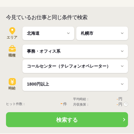
今見ているお仕事と同じ条件で検索
エリア
職種
時給
-
円
平均時給：
-
件
ヒット件数：
-
円
月収換算：
?
検索する