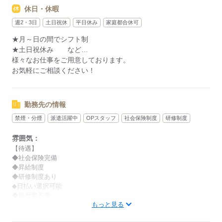
ご要望をお申し付けください！！
休日・休暇
この機会にオフィスワークデビューしませんか？
週2・3日
土日祝休
平日休み
家庭都合休可
★月～日の間でシフト制
★土日祝休み など…
応募する
様々なお仕事をご用意しております。
お気軽にご相談ください！
勤務先の情報
禁煙・分煙
派遣活躍中
OPスタッフ
社会保険制度
研修制度
雰囲気：
【待遇】
◆社会保険完備
◆昇給制度
◆研修制度あり
◆日払い選択可能
◆履歴書不要
もっと見る
≪こんな雰囲気の職場≫