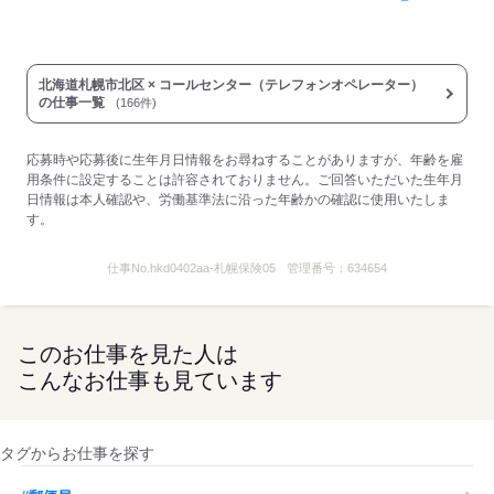
北海道札幌市北区 × コールセンター（テレフォンオペレーター）
の仕事一覧
(166件)
応募時や応募後に生年月日情報をお尋ねすることがありますが、年齢を雇
用条件に設定することは許容されておりません。ご回答いただいた生年月
日情報は本人確認や、労働基準法に沿った年齢かの確認に使用いたしま
す。
仕事No.
hkd0402aa-札幌保険05
管理番号：
634654
このお仕事を見た人は
こんなお仕事も見ています
タグからお仕事を探す