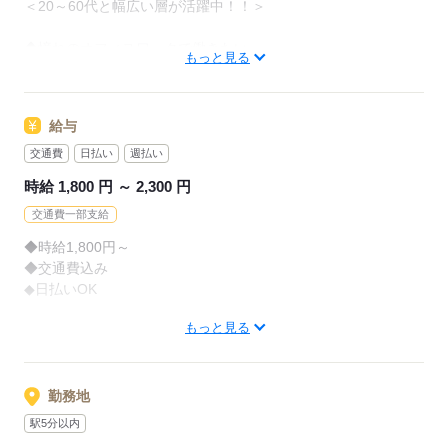
＜20～60代と幅広い層が活躍中！！＞
⇒しっかりと研修をして頂けるので安心♪
特別難しいお仕事はなし！！
◆憧れのオフィスワークで働きたい
未経験の方もしっかりと研修があるのでご安心ください！！
もっと見る
◆安定収入がほしい
◆長期で安定して働きたい
応募する
⇒そんな方大歓迎です！！
給与
◇フリーターさん活躍中
◇主婦（夫）さん活躍中
交通費
日払い
週払い
◇Wワーク・扶養内勤務OK
時給 1,800 円 ～ 2,300 円
◇ブランクOK
交通費一部支給
未経験の方でも安心して始められるよう
◆時給1,800円～
丁寧な研修制度を整えています！
◆交通費込み
◆日払いOK
応募する
もっと見る
週3日～や、週4日や5日のレギュラー勤務
など様々なお仕事をご用意しております。
ご要望に合わせたお仕事をご案内出来ます♪
勤務地
案件により様々な時給のお仕事も
駅5分以内
ご用意しておりますので、