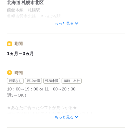
北海道 札幌市北区
「こういう働き方をしたい！」などあれば、
何なりとお申し付けくださいね♪
函館本線 札幌駅
札幌市営南北線 さっぽろ駅
札幌市営南北線 大通駅
もっと見る
【交通費】
※案件による
応募する
期間
応募する
1ヵ月～3ヵ月
時間
残業なし
残10未満
残20未満
10時～出社
10：00～19：00 or 11：00～20：00
週3～OK！
★あなたに合ったシフトが見つかる★
当社では他にも幅広くお仕事を取り扱い中！！
もっと見る
あなたの生活に合わせてシフト組が出来るので、