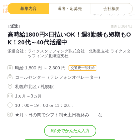
0
募集内容
選考・応募先
会社概要
キープ
ログイン
メニュー
派遣
更新日:8月7日
高時給1800円×日払いOK！週3勤務も短期もO
K！20代～40代活躍中
派遣会社
ライクスタッフィング株式会社 北海道支社 ライクスタ
ッフィング北海道支社
時給 1,800 円 ～ 2,300 円
交通費一部支給
コールセンター（テレフォンオペレーター）
札幌市北区 / 札幌駅
1ヵ月～3ヵ月
10：00～19：00 or 11：00…
★月～日の間でシフト制★土日祝休み な…
約1分でかんたん入力