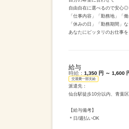
自由自在に選べるので安心◎
「仕事内容」「勤務地」「働
「休みの日」「勤務期間」な
あなたにピッタリのお仕事を
給与
時給：
1,350 円 ～ 1,600 
交通費一部支給
派遣先：
仙台駅徒歩10分以内、青葉
【給与備考】
＊日/週払いOK