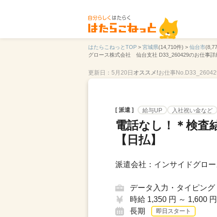
はたらこねっとTOP
>
宮城県
(14,710件) >
仙台市
(8,7
グロース株式会社 仙台支社 D33_260429のお仕事詳
更新日：5月20日
オススメ!
お仕事No.D33_26042
[ 派遣 ]
給与UP
入社祝い金など
電話なし！＊検査
【日払】
派遣会社：インサイドグロー
データ入力・タイピング
時給 1,350 円 ～ 1,600 円
長期
即日スタート