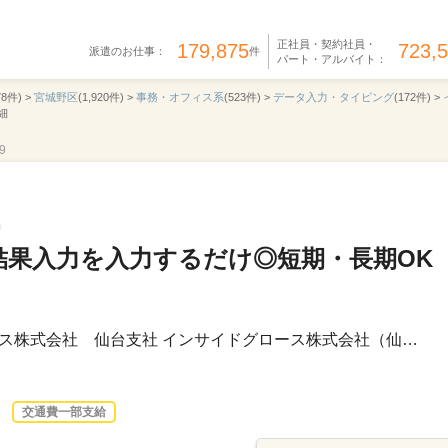
正社員・契約社員・
179,875
723,
派遣のお仕事：
件
パート・アルバイト：
78件) >
宮城野区
(1,920件) >
事務・オフィス系
(523件) >
データ入力・タイピング
(172件) >
細
9
結果入力を入力するだけ◎短期・長期OK
ス株式会社 仙台支社 インサイドグロース株式会社（仙…
交通費一部支給