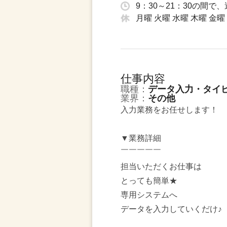
9：30～21：30の間で
月曜 火曜 水曜 木曜 金曜
仕事内容
職種：
データ入力・タイ
業界：
その他
入力業務をお任せします！
▼業務詳細
￣￣￣￣￣
担当いただくお仕事は
とっても簡単★
専用システムへ
データを入力していくだけ♪