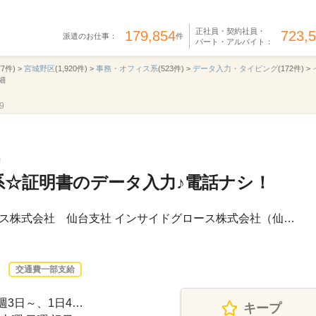
正社員・契約社員・
179,854
723,
派遣のお仕事：
件
パート・アルバイト：
77件) >
宮城野区
(1,920件) >
事務・オフィス系
(523件) >
データ入力・タイピング
(172件) >
細
9
系☆証明書のデータ入力♪電話ナシ！
ス株式会社 仙台支社 インサイドグロース株式会社（仙…
交通費一部支給
、週3日～、1日4…
キープ