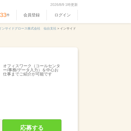
2026/8/9 1時更新
533
会員登録
ログイン
件
インサイドグロース株式会社 仙台支社
>
インサイド
オフィスワーク（コールセンタ
ー/事務/データ入力）を中心お
仕事までご紹介が可能です
応募する