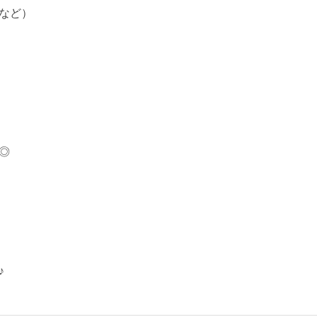
など）
◎
♪