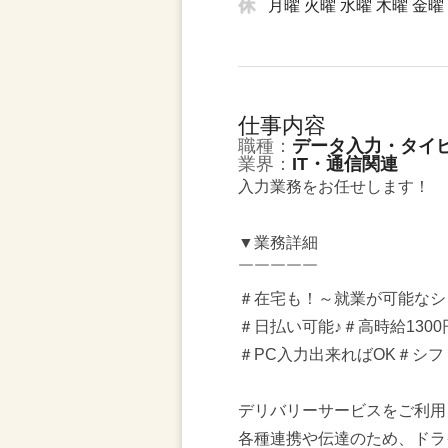
月曜 火曜 水曜 木曜 金曜
仕事内容
職種：
データ入力・タイ
業界：
IT・通信関連
入力業務をお任せします！
▼業務詳細
￣￣￣￣￣
＃在宅も！～就業が可能なシ
＃日払い可能♪＃高時給130
＃PC入力出来ればOK＃シフ
デリバリーサービスをご利用
各種連携や伝達のため、ドラ