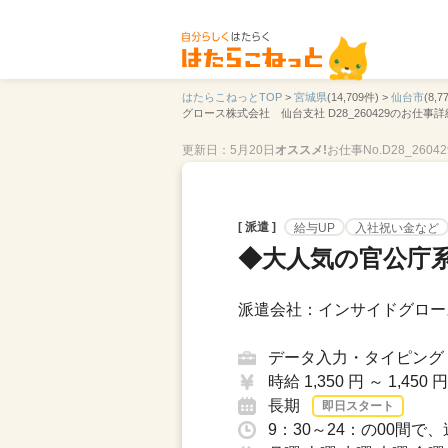
はたらこねっとTOP
>
宮城県
(14,709件) >
仙台市
(8,7
グロース株式会社 仙台支社 D28_260429のお仕事詳
更新日：5月20日
オススメ!
お仕事No.D28_26042
[ 派遣 ]
給与UP
入社祝い金など
◆大人気の官公庁
派遣会社：インサイドグロー
データ入力・タイピング
時給 1,350 円 ～ 1,450 円
長期
即日スタート
9：30～24：の00間で