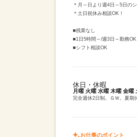
＊月～日より週4日～5日の
＊土日祝休み相談OK！
■残業なし
■1日5時間～/週3日～勤務OK
■シフト相談OK
休日・休暇
月曜 火曜 水曜 木曜 金曜
完全週休2日制。ＧＷ。夏期
お仕事のポイント