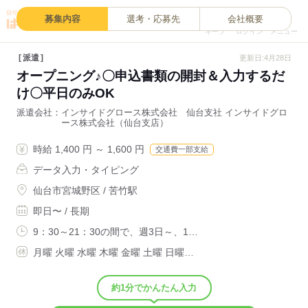
0
募集内容
選考・応募先
会社概要
キープ
ログイン
メニュー
派遣
更新日:4月28日
オープニング♪〇申込書類の開封＆入力するだ
け〇平日のみOK
派遣会社
インサイドグロース株式会社 仙台支社 インサイドグロ
ース株式会社（仙台支店）
時給 1,400 円 ～ 1,600 円
交通費一部支給
データ入力・タイピング
仙台市宮城野区 / 苦竹駅
即日〜 / 長期
9：30～21：30の間で、週3日～、1…
月曜 火曜 水曜 木曜 金曜 土曜 日曜…
約1分でかんたん入力