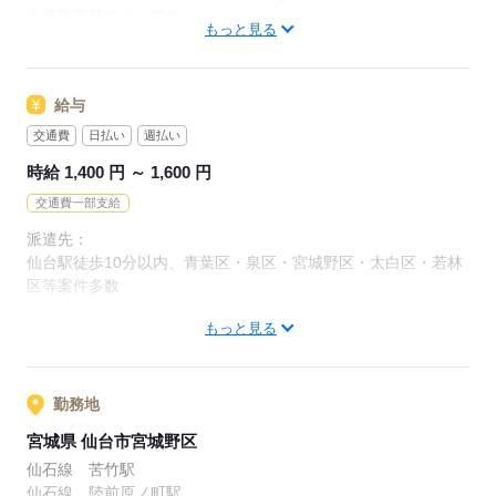
安心して始められる環境が
※募集案件によっては、
整っております！
もっと見る
定員になり次第終了とさせて頂きます。
ご希望に添えないこともございますのでご了承下さい。
▼ポイント！
￣￣￣￣￣￣
給与
★☆☆★☆☆★☆☆★☆☆★
□高時給
交通費
日払い
週払い
未経験の方でも
自分の希望に合わせて
時給1,300円スタート★
時給 1,400 円 ～ 1,600 円
自由自在に選べるので安心◎
安定した収入が見込めます◎
「仕事内容」「勤務地」「働き方」
交通費一部支給
「休みの日」「勤務期間」など、
□シフト調整OK
派遣先：
あなたにピッタリのお仕事をご紹介☆
週3～/1日5時間から勤務OK！
仙台駅徒歩10分以内、青葉区・泉区・宮城野区・太白区・若林
「午後から働きたい」
区等案件多数
「平日のみがいい」など
応募する
ご希望をお聞かせください♪
もっと見る
【給与備考】
＊日/週払いOK
応募する
＼継続ありがとうキャンペーン／
勤務地
3カ月以上就業頂いた方に
宮城県 仙台市宮城野区
商品券500円分プレゼント♪
仙石線 苦竹駅
kkw_bcov2105
仙石線 陸前原ノ町駅
kkw_bcov2106