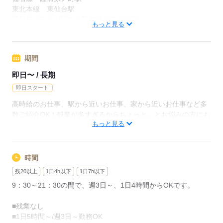
東北本線 東仙台駅
通勤ラクラクな駅チカ勤務地が多く便利♪
もっと見る
応募する
周辺情報：
通勤＆ショッピングに便利な駅周辺での勤務です。コンビニも
近く、ランチエリアも充実！
期間
即日〜 / 長期
お仕事帰りにショッピングも楽しめる環境です◎
周辺にはカフェやコンビニなど便利な施設も多数！
即日スタート
高時給のお仕事、駅から近いお仕事、家から近いお仕事など多
数ご紹介OK！残業が多すぎるからちょっと…とお悩みの方にも
応募する
もっと見る
ぴったりのお仕事もありますよ★まずはご相談を。＜人との出
逢い、繋がり。それが何より大切なモノ。＞登録方法はHP・来
社から選べる！案件によって日・週払（規定有）も！短時間・
平日のみも有！
時間
残20以上
1日4h以下
1日7h以下
9：30～21：30の間で、週3日～、1日4時間からOKです。
応募する
■残業なし
■1日5時間～/週3日～勤務OK