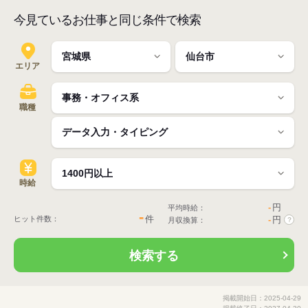
今見ているお仕事と同じ条件で検索
エリア
職種
時給
-
円
平均時給：
-
件
ヒット件数：
-
円
月収換算：
?
検索する
掲載開始日：2025-04-29