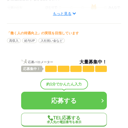
ひとりで
みんなで
仕事の仕方
もっと見る
しずか
にぎやか
職場の様子
配属先部署：
「働く人の待遇向上」の実現を目指しています
ご自身のこれまでの経験やスキルを活かせるお仕事です！！
高収入
給与UP
入社祝い金など
人数
60人
概要：
業界
IT・通信関連
事業内容
＜お仕事説明会開催中！！まずは参加だけもOK♪＞
大量募集中！
応募バロメーター
どんなお仕事か気になる方は、まずは説明会にご参加ください♪
参加後に応募するか決めてOK！
応募
集中！
従業員数
300～999人
約1分でかんたん入力
応募する
応募する
TEL応募する
求人先の電話番号を表示