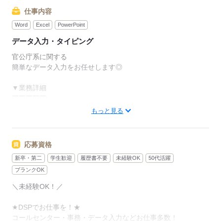
仕事内容
Word
Excel
PowerPoint
データ入力・タイピング
官公庁系に関する
簡単なデータ入力をお任せします◎
▼業務詳細
￣￣￣￣￣
担当いただくお仕事は
もっと見る
とっても簡単★
専用システムへ
簡単な
応募資格
データを入力していくだけ♪
新卒・第二
学生歓迎
履歴書不要
未経験OK
50代活躍
PCの簡単な基本操作が出来れば
ブランクOK
特別な経験や資格は必要なし◎
＼未経験OK！／
30名の大量募集のため
★DSPでお仕事を！★
一緒に始める仲間も多数！
コールセンター・事務・データ入力などお仕事多数！