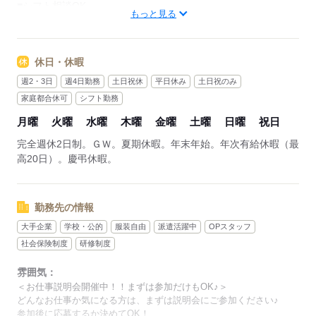
■シフト相談OK
もっと見る
応募する
休日・休暇
週2・3日
週4日勤務
土日祝休
平日休み
土日祝のみ
家庭都合休可
シフト勤務
月曜
火曜
水曜
木曜
金曜
土曜
日曜
祝日
完全週休2日制。ＧＷ。夏期休暇。年末年始。年次有給休暇（最
高20日）。慶弔休暇。
勤務先の情報
大手企業
学校・公的
服装自由
派遣活躍中
OPスタッフ
社会保険制度
研修制度
雰囲気：
＜お仕事説明会開催中！！まずは参加だけもOK♪＞
どんなお仕事か気になる方は、まずは説明会にご参加ください♪
参加後に応募するか決めてOK！