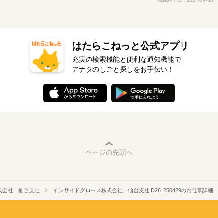
掲載終了日：2027-04-30
はたらこねっと公式アプリ
充実の検索機能と便利な通知機能で
アナタのしごと探しをお手伝い！
ページの先頭へ
式会社 仙台支社
インサイドグロース株式会社 仙台支社 D26_250429のお仕事詳細