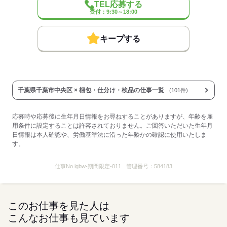
TEL応募する
★制服貸与あり
受付：9:30～18:00
★交通費支給
キープする
★正社員登用あり
応募する
千葉県千葉市中央区 × 梱包・仕分け・検品の仕事一覧
(101件)
応募時や応募後に生年月日情報をお尋ねすることがありますが、年齢を雇
用条件に設定することは許容されておりません。ご回答いただいた生年月
日情報は本人確認や、労働基準法に沿った年齢かの確認に使用いたしま
す。
仕事No.
igbw-期間限定-011
管理番号：
584183
このお仕事を見た人は
こんなお仕事も見ています