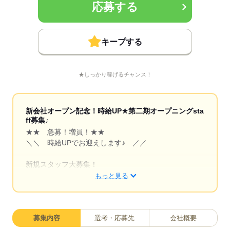
応募する
キープする
★しっかり稼げるチャンス！
新会社オープン記念！時給UP★第二期オープニングsta
ff募集♪
★★ 急募！増員！★★
＼＼ 時給UPでお迎えします♪ ／／
新規スタッフ大募集！
キレイな物流センターで簡単軽作業♪
もっと見る
この機会に【登録】を★
慣れたら【長期】も大歓迎！
募集内容
選考・応募先
会社概要
――――――――――――――――