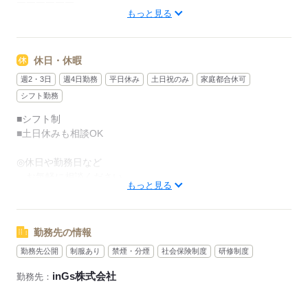
￣￣￣￣￣￣
もっと見る
・09：00～18：00
・10：00～19：00
・11：00～20：00
休日・休暇
※上記は一例です
週2・3日
週4日勤務
平日休み
土日祝のみ
家庭都合休可
⇒残業あり or なし希望OK
シフト勤務
■シフト制
■週4日～勤務OK！
■土日休みも相談OK
／
◎休日や勤務日など
勤務期間も相談OK！
お気軽に相談ください
＼
もっと見る
※シフトカットは基本的にありません
●月末までの期間限定
●長期で安定したい方
勤務先の情報
●週4日～週5日希望
応募する
●特定曜日のみ …etc
勤務先公開
制服あり
禁煙・分煙
社会保険制度
研修制度
⇒あなたのライフスタイルに合わせて働けます
inGs株式会社
勤務先：