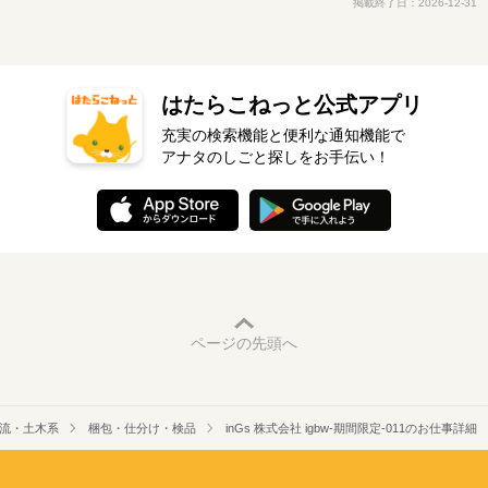
掲載終了日：2026-12-31
はたらこねっと公式アプリ
充実の検索機能と便利な通知機能で
アナタのしごと探しをお手伝い！
ページの先頭へ
流・土木系
梱包・仕分け・検品
inGs 株式会社 igbw-期間限定-011のお仕事詳細