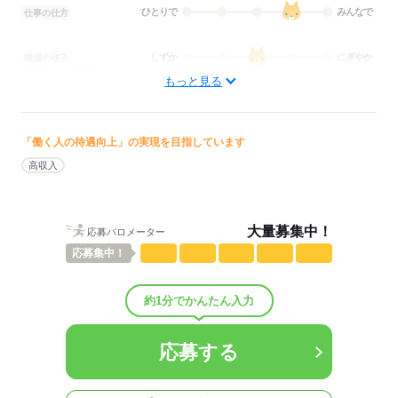
応募する
ひとりで
みんなで
仕事の仕方
しずか
にぎやか
職場の様子
待遇・福利厚生：
もっと見る
★日払いOK
⇒稼働分の一部を受け取れます♪
「働く人の待遇向上」の実現を目指しています
★前払いOK（規定有）
高収入
★特別手当あり
★研修制度
⇒久しぶりのお仕事の方も安心です
大量募集中！
応募バロメーター
応募
集中！
★WEB登録OK
⇒登録制なのでまずはお気軽に登録ください！
約1分でかんたん入力
★履歴書不要
★社会保険完備
応募する
★有給休暇あり