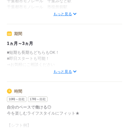
千葉都市モノレール 千葉みなと駅
・在宅（テレワーク）コールセンター
■時給1500円×1日8h×週5日勤務の場合
千葉都市モノレール 市役所前駅
・内職
⇒月収25万2000円
京成千葉線 新千葉駅
もっと見る
前職様々、みんな現場で活躍しています。
周辺情報：
▼さらに…
※勤務地は、千葉みなと駅付近の物流センターです！
嬉しい特別手当もあり♪
期間
※支給規定あり
1ヵ月～3ヵ月
応募する
―――――――――
■短期も長期もどちらもOK！
［★］日払いOK！
■即日スタートも可能！
―――――――――
⇒お気軽にご相談ください
もっと見る
1）アプリを使って必要事項を入力・添付
2）指定のアドレスに送る
応募する
3）最短で翌日に銀行へ振り込み※規定あり
時間
●昇給あり
10時～出社
17時～出社
●日払い・週払い・月払いOK
自分のペースで働ける◎
今を楽しむライフスタイルにフィット★
応募する
【シフト例】