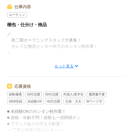
［★］ inGs（イングス）なら…
仕事内容
――――――――――――――――
ルーティン
□ 3ヶ月以内の短期もOK！
梱包・仕分け・検品
□ 長期勤務もOK
／
□ 日払い・週払い・月払い対応
第二期オープニングスタッフ大募集！
□ フルタイム、WワークOK
キレイな物流センター内でのカンタン軽作業！
□ ブランク復帰も歓迎
＼
と･に･か･く「全部」OK！
もっと見る
あなたにピッタリの働き方がきっと見つかる♪
★スグに覚えられるカンタン作業★
￣￣￣￣￣￣￣￣￣￣￣￣￣￣￣￣
まずはサクッと
【登録】してみませんか？
応募資格
取り扱うのはゲームやDVD、イヤホンなど
経験優遇
20代活躍
30代活躍
外国人/留学生
履歴書不要
軽くて扱いやすい商品ばかり♪
お仕事はキレイな
WEB登録
未経験OK
40代活躍
主婦・主夫
Wワーク可
『物流センター』での軽作業！
【お仕事内容 】
■ 未経験OKのカンタン軽作業！
◆ピッキング
あなたの希望の曜日や時間帯を
■ 資格・年齢不問！経験も一切関係ナシ
伝票の商品を探して
気軽に相談してくださいね！
■ ブランクありの方も大歓迎！
「ピッ」と読み取り
⇒ 丁寧な研修で安心スタート♪