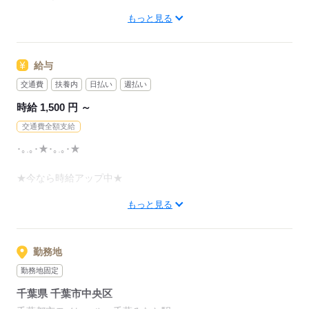
箱に入れるだけ！
／
もっと見る
履歴書も来社もナシ！
こんな方にピッタリ！
◆シール貼り
スマホでラクラク登録♪
￣￣￣￣￣￣￣￣￣￣
商品をチェックし
＼
□ コツコツ・もくもく作業が好き
キズがないか確認して
給与
□ おしゃべりより集中型なタイプ
シールを貼るだけ♪
今のうちにしっかり稼いじゃお♪
□ 同年代の仲間と知り合いたい
交通費
扶養内
日払い
週払い
□ 頑張った分、早めにお給料が欲しい！
◆梱包（ラッピング）
時給 1,500 円 ～
先輩からのメッセージ
リストの商品を集め
※登録制なので
◎働く仲間の前職はいろいろ！
交通費全額支給
決められた手順で
希望の場所や時間に合わせてお仕事紹介OK！
梱包して置くだけ！
･｡.｡･★･｡.｡･★
・カフェスタッフ
・ホテルのフロント
★今なら時給アップ中★
応募する
・清掃員
応募する
・パン屋スタッフ
もっと見る
･｡.｡･★･｡.｡･★
・コンビニ店員
・ネイルサロン
―――――――――
・居酒屋スタッフ
［★］月収例
勤務地
・バーテンダー
―――――――――
勤務地固定
・一般事務
■時給1500円×1日8h×週4日勤務の場合
・郵便局仕分け
千葉県 千葉市中央区
⇒月収21万1600円
・データ入力スタッフ