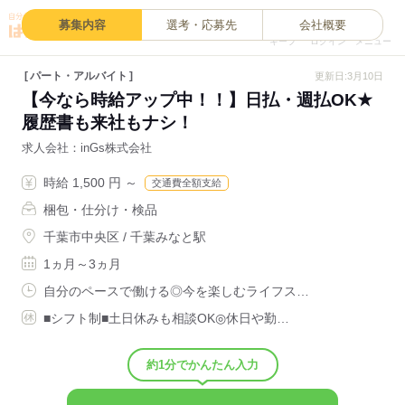
0
募集内容
選考・応募先
会社概要
キープ
ログイン
メニュー
パート・アルバイト
更新日:3月10日
【今なら時給アップ中！！】日払・週払OK★
履歴書も来社もナシ！
求人会社
inGs株式会社
時給 1,500 円 ～
交通費全額支給
梱包・仕分け・検品
千葉市中央区 / 千葉みなと駅
1ヵ月～3ヵ月
自分のペースで働ける◎今を楽しむライフス…
■シフト制■土日休みも相談OK◎休日や勤…
約1分でかんたん入力