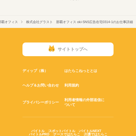
那覇オフィス
株式会社グラスト 那覇オフィス oki-SNS広告在宅0314-1のお仕事詳細
サイトトップへ
ディップ（株）
はたらこねっととは
ヘルプ＆お問い合わせ
利用規約
利用者情報の外部送信に
プライバシーポリシー
ついて
バイトル
スポットバイトル
バイトルNEXT
バイトルPRO
ナースではたらこ
介護ではたらこ