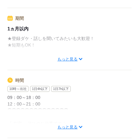
＝316,800円☆
応募する
あなたの希望の
期間
勤務時間・勤務期間も
じっくり教えてくださいね☆彡
1ヵ月以内
★登録ダケ・話しを聞いてみたいも大歓迎！
・・・
★短期もOK！
超・超・超☆好待遇
・・・
もっと見る
嬉しいPOINTたくさん！
★長期勤務大歓迎
★日払い・週払いOK
長期で働きたい方には
時間
他案件のご紹介も可能です！
弊社では
10時～出社
1日4h以下
1日7h以下
『速払いサービス』を導入◎
09：00～18：00
応募する
12：00～21：00
２営業日目までには
⌒⌒⌒⌒⌒⌒⌒⌒⌒⌒⌒⌒⌒⌒
すぐにお金がもらえます（＾＾♪
『 在宅 』アリのお仕事です☆
毎日がお給料日で
もっと見る
お財布がすぐに潤いますよ◎
⌒⌒⌒⌒⌒⌒⌒⌒⌒⌒⌒⌒⌒⌒
もちろん月払いもOK！