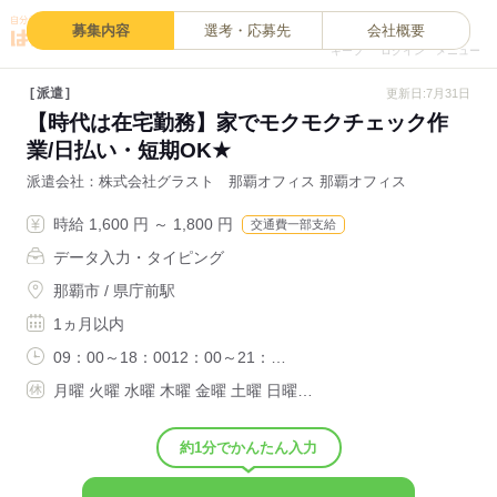
0
募集内容
選考・応募先
会社概要
キープ
ログイン
メニュー
派遣
更新日:7月31日
【時代は在宅勤務】家でモクモクチェック作
業/日払い・短期OK★
派遣会社
株式会社グラスト 那覇オフィス 那覇オフィス
時給 1,600 円 ～ 1,800 円
交通費一部支給
データ入力・タイピング
那覇市 / 県庁前駅
1ヵ月以内
09：00～18：0012：00～21：…
月曜 火曜 水曜 木曜 金曜 土曜 日曜…
約1分でかんたん入力