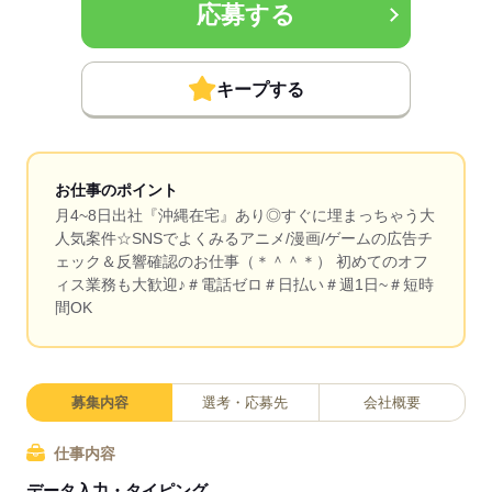
応募する
キープする
お仕事のポイント
月4~8日出社『沖縄在宅』あり◎すぐに埋まっちゃう大
人気案件☆SNSでよくみるアニメ/漫画/ゲームの広告チ
ェック＆反響確認のお仕事（＊＾＾＊） 初めてのオフ
ィス業務も大歓迎♪＃電話ゼロ＃日払い＃週1日~＃短時
間OK
募集内容
選考・応募先
会社概要
仕事内容
データ入力・タイピング