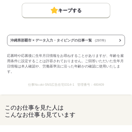
週1日～／１日３h～／短期
キープする
OK！
レギュラー／フルタイム／Ｗワーク
大歓迎！
沖縄県那覇市 × データ入力・タイピングの仕事一覧
(297件)
プライベートとの両立も
本当にしやすいんです☆彡
応募時や応募後に生年月日情報をお尋ねすることがありますが、年齢を雇
用条件に設定することは許容されておりません。ご回答いただいた生年月
短期・週1～働く枠は
日情報は本人確認や、労働基準法に沿った年齢かの確認に使用いたしま
募集人数に制限がある為、
す。
お早めに！！
仕事No.
oki-SNS広告在宅0314-1
管理番号：
480409
＝＝＝＝＝＝＝＝
あくまでも上記は一例です♪
お気軽にご連絡下さい（＾＾）
このお仕事を見た人は
こんなお仕事も見ています
応募する