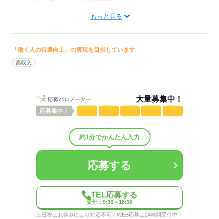
■実働：８時間
■休憩：１時間
もっと見る
3）面談当日,シート記入
タイピングCHECK
・・・
4）希望をすり合わせて,企業にエントリー
「働く人の待遇向上」の実現を目指しています
★時短勤務で稼ぎたい
"シフト”"給与"相談OK
高収入
10：00～13：00
男性
女性
男女の割合
13：00～17：00
19：00～00：00
ひとりで
みんなで
19：00～01：00 etc
仕事の仕方
大量募集中！
応募バロメーター
応募
集中！
■実働：３～６h勤務 etc
しずか
にぎやか
職場の様子
■規定休憩あり
配属先部署：
約1分でかんたん入力
男女比
（男5：女5）
概要：
ご希望の勤務日・曜日が
業界
インターネット・Web関連
他のスタッフの方と
応募する
被ってしまった場合や
応募多数につき充足した場合は
応募する
希望に添えない場合もございます
TEL応募する
受付：9:30～18:30
・・・
土日祝はお休みにより対応不可！WEB応募は24時間受付中！