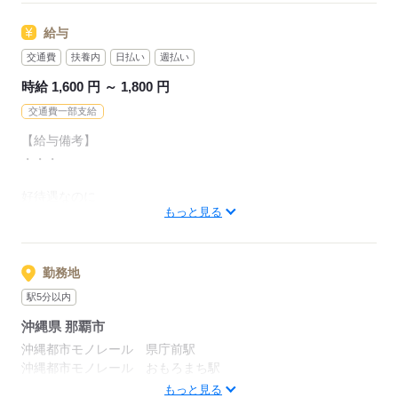
・前職：ショップ店員
思ったよりもシフトの融通がきいて
給与
▼未経験スタート出来るお仕事たくさん！
予定を見ながらストレスフリーに働けます
◇未経験大歓迎
交通費
扶養内
日払い
週払い
◇主婦（夫）の方大歓迎
時給 1,600 円 ～ 1,800 円
応募する
◇オフィスワーク経験者大歓迎
交通費一部支給
現在、
【給与備考】
20～50代までの男女が
・・・
幅広く大活躍中☆
好待遇なのに
再登録だけ…って方もOK！
もっと見る
時給1,600円～1,800円
絶対に損はさせません（＾＾）☆
＜給与例＞
▼異業種からの転職多数
勤務地
接客・受付・軽作業してました！！
▼サクッと勤務『週1日』でも
という方も多数
駅5分以内
1,600円×６H×12日
沖縄県 那覇市
＝115,200円☆
応募する
沖縄都市モノレール 県庁前駅
▼ガッツリ稼ぎたい『週５日』
沖縄都市モノレール おもろまち駅
1,800円×８H×22日
沖縄都市モノレール 壺川駅
もっと見る