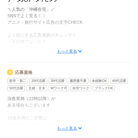
＼人気の「沖縄在宅」／
SNSでよく見る！！
アニメ・旅行サイト広告の文字CHECK
よく目にする広告画面のチェック！
・不自然でないか？
・誤字、脱字はないか？
もっと見る
確認お願いいたします★
最新の広告に触れられるトレンディなお仕事★
応募資格
※入社して1ヶ月後に在宅勤務相談OK
新卒・第二
20代活躍
30代活躍
履歴書不要
未経験OK
40代活躍
（スキルにより短縮も可能）
50代活躍
主婦・主夫
Wワーク可
在宅ワーク
ブランクOK
※月4~8日出社があります
深夜業務（22時以降）が
ある場合もございます
―
18歳未満のご就業は
▼就業中のスタッフからのコメント
出来ませんのでご了承ください
もっと見る
★Fさん：28歳女性
・・・