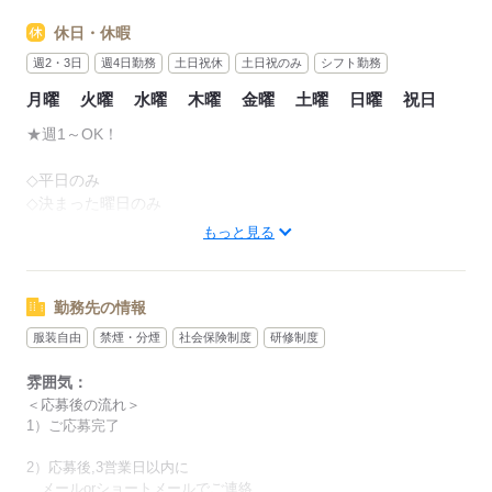
休日・休暇
出社は月に４～８日♪
★交通費も別途支給で通勤安心♪
週2・3日
週4日勤務
土日祝休
土日祝のみ
シフト勤務
時たま
※社内規定あり
月曜
火曜
水曜
木曜
金曜
土曜
日曜
祝日
オシャレに気を遣って出社したり
★週1～OK！
【交通費備考】
職場でみんなに会って
※社内規定あり
コミュニケーションをとったり
◇平日のみ
◇決まった曜日のみ
完全在宅ではない
応募する
もっと見る
適度な出社頻度が人気です（∩´∀｀）♪
などなど
あなたの都合で働いてOK♪
⌒⌒⌒⌒⌒⌒⌒⌒⌒⌒⌒⌒⌒⌒
勤務先の情報
お仕事とプライベート
▼シフト例
服装自由
禁煙・分煙
社会保険制度
研修制度
両方充実できます（＊＾＾）v☆
雰囲気：
★がっつりフルタイムで稼ぎたい
＜応募後の流れ＞
応募する
09：00～18：00
1）ご応募完了
10：00～19：00
12：00～21：00
2）応募後,3営業日以内に
メールorショートメールでご連絡