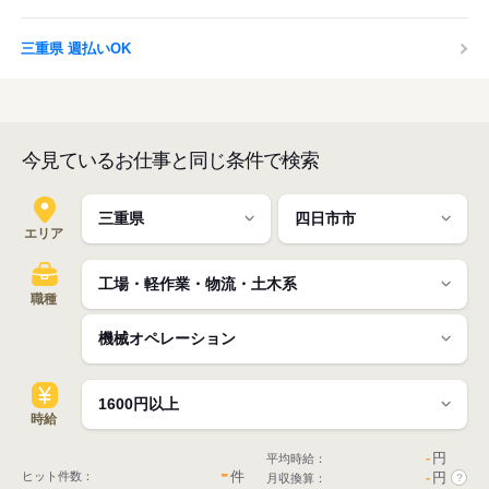
三重県 週払いOK
今見ているお仕事と同じ条件で検索
エリア
職種
時給
-
円
平均時給：
-
件
ヒット件数：
-
円
月収換算：
?