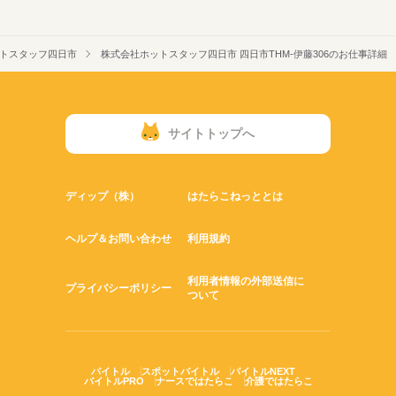
トスタッフ四日市
株式会社ホットスタッフ四日市 四日市THM-伊藤306のお仕事詳細
サイトトップへ
ディップ（株）
はたらこねっととは
ヘルプ＆お問い合わせ
利用規約
利用者情報の外部送信に
プライバシーポリシー
ついて
バイトル
スポットバイトル
バイトルNEXT
バイトルPRO
ナースではたらこ
介護ではたらこ