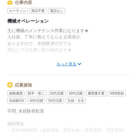
仕事内容
ルーティン
英語不要
電話なし
機械オペレーション
主に機械のメンテナンス作業になります★
入社後、丁寧に教えてもらえる環境が
ありますので、未経験者の方でも
安心してお仕事に取り組めます★
1.モニターに設備の映像が流れていますので
もっと見る
きちんと動いているか、確認♪
2.機械を動かす為の水がきちんと流れているか
応募資格
チェック♪
経験優遇
新卒・第二
20代活躍
30代活躍
履歴書不要
WEB登録
3.エアー圧力がきちんと正常数値か確認♪
未経験OK
40代活躍
50代活躍
主婦・主夫
不問, 未経験者歓迎
見学も出来ますので
しっかり仕事内容を確認出来て安心♪
福利厚生
・各種保険制度（健康保険・厚生年金・雇用保険・労災保険）
即日勤務可能～現在就業中の方は
・有給休暇（規定あり）