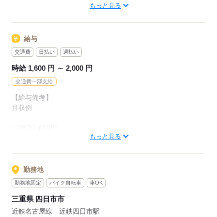
入社日調整可能◎
もっと見る
・交通費支給（距離に応じて支給）
・前払い制度（規定あり）
どんどん相談下さい！
・有名テーマパーク割引
お待ちしております♪
給与
・ファミレス割引
・残業・深夜・休日・割増あり
交通費
日払い
週払い
【☆現地面談可能☆】
時給 1,600 円 ～ 2,000 円
全国の映画館・カラオケ・レジャー施設が特別価格で利用でき
ご希望の場所まで、担当者がお伺いします♪
ちゃう！
交通費一部支給
お気軽にご相談下さい！
会員制福利厚生プログラム＜P-コンシェル＞
【給与備考】
月収例
応募する
応募する
〇28万1,600円
もっと見る
（1600円×8h×22日）
【交通費備考】
※会社規定により支給
勤務地
勤務地固定
バイク自転車
車OK
応募する
三重県 四日市市
近鉄名古屋線 近鉄四日市駅