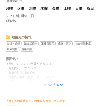
家庭都合休可
月曜
火曜
水曜
木曜
金曜
土曜
日曜
祝日
シフト制, 週休二日
4勤2休
勤務先の情報
禁煙・分煙
派遣活躍中
正社員登用
産休・育休
社会保険制度
研修制度
資格支援
雰囲気：
＜他にもこんなお仕事があります＞
・短期やオープニング
・短時間、扶養内OK
・事務や清掃、倉庫、フォークリフト
・平日のみのお仕事
もっと見る
・正社員登用有の派遣
・ネイル、髪色、服装自由のお仕事
低い
高い
多い年齢層
「働く人の待遇向上」の実現を目指しています