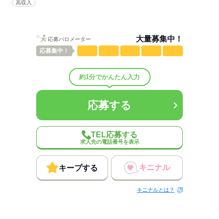
高収入
男性
女性
男女の割合
ひとりで
みんなで
仕事の仕方
大量募集中！
応募バロメーター
応募
集中！
しずか
にぎやか
職場の様子
配属先部署：
約1分でかんたん入力
メンテナンス作業をお願いします♪
人数
50人
男女比
（男5：女5）
応募する
平均年齢
40歳
概要：
業界
メーカー関連
TEL応募する
求人先の電話番号を表示
応募する
キニナル
キープする
キニナルとは？