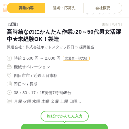
0
募集内容
選考・応募先
会社概要
キープ
ログイン
メニュー
派遣
更新日:8月7日
高時給なのにかんたん作業♪20～50代男女活躍
中★未経験OK！製造
派遣会社
株式会社ホットスタッフ四日市 採用担当
時給 1,600 円 ～ 2,000 円
交通費一部支給
機械オペレーション
四日市市 / 近鉄四日市駅
即日〜 / 長期
08：30～17：15実働7時間45分
月曜 火曜 水曜 木曜 金曜 土曜 日曜…
約1分でかんたん入力