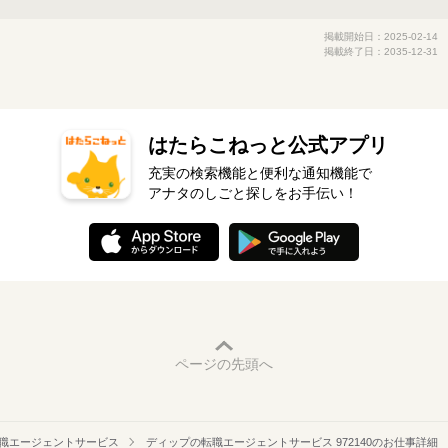
掲載開始日：2025-02-14
掲載終了日：2035-12-31
はたらこねっと公式アプリ
充実の検索機能と便利な通知機能で
アナタのしごと探しをお手伝い！
ページの先頭へ
職エージェントサービス
ディップの転職エージェントサービス 972140のお仕事詳細