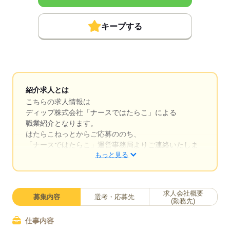
キープする
紹介求人とは
こちらの求人情報は
ディップ株式会社「ナースではたらこ」による
職業紹介となります。
はたらこねっとからご応募ののち、
「ナースではたらこ」運営事務局よりご連絡いたしま
もっと見る
す。
★職業紹介とは？
求職中の看護師さんの転職を専任の
求人会社概要
募集内容
選考・応募先
キャリアアドバイザーが入職まで無料でサポートいた
(勤務先)
します。
仕事内容