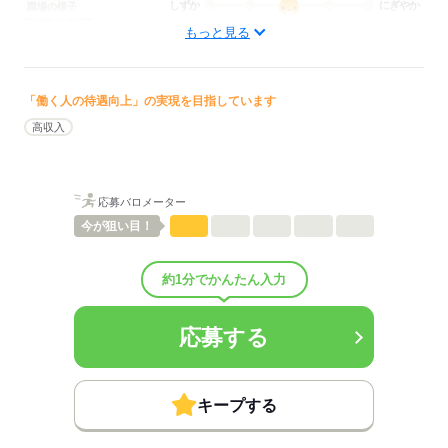
しずか
にぎやか
職場の様子
配属先部署：
もっと見る
看護に関する業務
待遇・福利厚生：
■昇給：年1回
■賞与：2.9ヶ月/年
「働く人の待遇向上」の実現を目指しています
■賞与備考：なし
高収入
■退職金制度：有（勤続2年以上）
■退職金制度備考：退職金共済加入
■その他手当：
通勤手当：1,480円／日
応募バロメーター
住宅手当：0～20,000円
今が
狙い目！
扶養家族手当：0～27,000円
（扶養家族手当は扶養家族の人数により手当額を算出）
■受動喫煙防止措置：
約1分でかんたん入力
敷地内禁煙
応募する
応募する
キープする