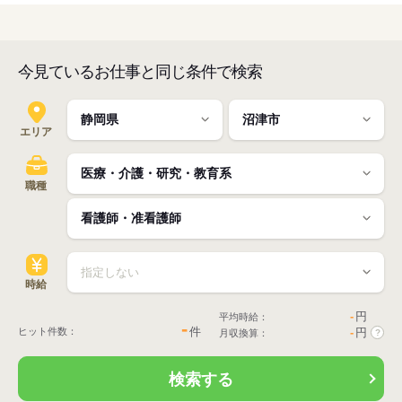
今見ているお仕事と同じ条件で検索
エリア
職種
時給
-
円
平均時給：
-
件
ヒット件数：
-
円
月収換算：
?
検索する