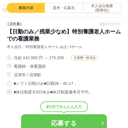
求人会社概要
0
募集内容
選考・応募先
(勤務先)
キープ
ログイン
メニュー
正社員
更新日:5月12日
【日勤のみ／残業少なめ】特別養護老人ホーム
での看護業務
求人会社
特別養護老人ホーム ぬまづホーム
月給 242,900 円 ～ 275,200 …
交通費一部支給
看護師・准看護師
沼津市 / 沼津駅
■シフト日勤のみ■日勤08：45-17：…
■休日制度月9日休み■休日制度備考月平均…
約1分でかんたん入力
応募する