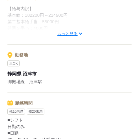
場環境で勤務できます♪
【給与内訳】
基本給：182200円～214500円
第二基本給手当：55000円
応募する
処遇３手当：4000円
もっと見る
特別処遇手当：1700円
※月給には上記手当を一律含みます
勤務地
応募する
車OK
静岡県 沼津市
御殿場線 沼津駅
勤務時間
残10未満
残20未満
■シフト
日勤のみ
■日勤