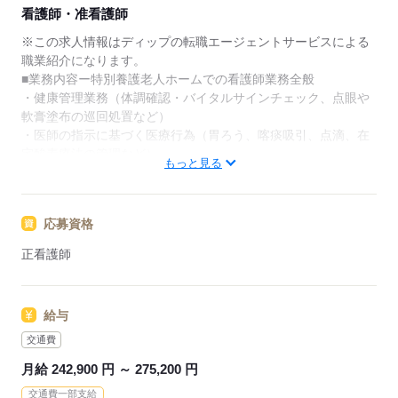
★ご利用メリット
看護師・准看護師
日本最大級の求人情報の中からぴったりな求人をご紹
介。
※この求人情報はディップの転職エージェントサービスによる
履歴書作成のアドバイスや面接日の調整だけでなく、
職業紹介になります。
お給料、お休み、入職時期の交渉もサポートします。
■業務内容ー特別養護老人ホームでの看護師業務全般
・健康管理業務（体調確認・バイタルサインチェック、点眼や
【もちろん無料】
軟膏塗布の巡回処置など）
費用は一切かかりません。
・医師の指示に基づく医療行為（胃ろう、喀痰吸引、点滴、在
宅酸素療法の管理など）
もっと見る
・配薬準備、与薬
・診察介助
・入退院のサポート
応募資格
・看護記録
・施設全体の感染予防対策、医療上の指示（介護職スタッフへ
正看護師
の指導なども）
・レクリエーションの補助
・個別機能訓練
給与
※定員：70名／ショートステイ5名
交通費
★おすすめポイント★
月給 242,900 円 ～ 275,200 円
◎残業少な目！プライベートとの両立が可能です！
交通費一部支給
◎12施設を運営する安定した母体のもと、福利厚生が整った職