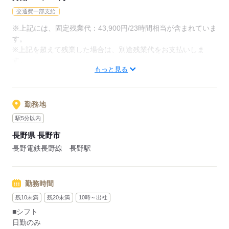
交通費一部支給
※上記には、固定残業代：43,900円/23時間相当が含まれていま
応募する
す。
※上記を超えて残業した場合は、別途残業代をお支払いしま
す。
もっと見る
【給与内訳】
基本給：201000円～201000円
誓約手当：40000円
営業手当：15100円
勤務地
※月給には上記手当を一律含みます
駅5分以内
長野県 長野市
応募する
長野電鉄長野線 長野駅
勤務時間
残10未満
残20未満
10時～出社
■シフト
日勤のみ