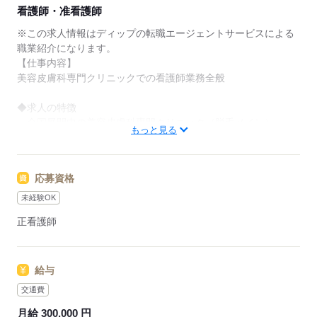
★ご利用メリット
看護師・准看護師
日本最大級の求人情報の中からぴったりな求人をご紹
介。
※この求人情報はディップの転職エージェントサービスによる
履歴書作成のアドバイスや面接日の調整だけでなく、
職業紹介になります。
お給料、お休み、入職時期の交渉もサポートします。
【仕事内容】
美容皮膚科専門クリニックでの看護師業務全般
【もちろん無料】
費用は一切かかりません。
◆求人の特徴
・全国展開中の美容皮膚科専門クリニック（脱毛メイン）
もっと見る
・ハイフやダーマペンなどの美容皮膚科メニューも展開中
・職員割引利用可能（美容施術・物品購入）
応募資格
◆働きやすさ◎
完全予約制なので残業は少なめ！
未経験OK
日勤のみのためプライベートの予定も立てやすいです。
正看護師
◆未経験でも安心の充実研修
最初は1～2か月前後かけて基礎知識をしっかり習得！
給与
脱毛や皮膚に関する知識や、施術のスキルが身に付く様々なカ
リキュラムがあります。
交通費
研修スピードは個人に合わせているので、未経験の方も安心し
月給 300,000 円
てスタートできます。