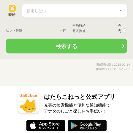
時給
-
円
平均時給：
-
件
ヒット件数：
-
円
月収換算：
?
検索する
掲載開始日：2025-02-14
掲載終了日：2035-12-31
はたらこねっと公式アプリ
充実の検索機能と便利な通知機能で
アナタのしごと探しをお手伝い！