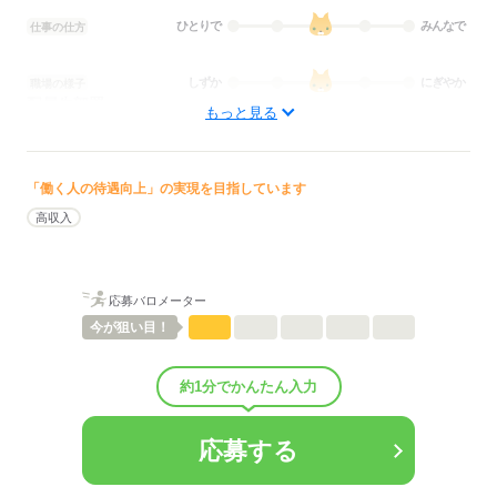
ひとりで
みんなで
仕事の仕方
しずか
にぎやか
職場の様子
配属先部署：
もっと見る
看護に関する業務
待遇・福利厚生：
■昇給：年1回
■賞与備考：なし
「働く人の待遇向上」の実現を目指しています
■試用期間：6ヶ月
高収入
■試用期間の待遇変更有無：有
■試用期間中の労働条件：※その他福利厚生に記載■その他福利厚
生：
■試用期間あり：6ヶ月（月給30万円）
応募バロメーター
※試用期間中は有期雇用契約（契約社員）
今が
狙い目！
※習熟度に応じる
※有期雇用契約終了後、正職員に切り替わります
約1分でかんたん入力
・制服貸与
・職員割引：脱毛・美容施術・化粧品・美容グッズ 最大90％OFF
・社員旅行：国内リゾート（例：沖縄旅行）
応募する
・ネイル、まつエクOK！※規定あり
・定期健康診断