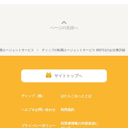
ページの先頭へ
職エージェントサービス
ディップの転職エージェントサービス 950711のお仕事詳細
サイトトップへ
ディップ（株）
はたらこねっととは
ヘルプ＆お問い合わせ
利用規約
利用者情報の外部送信に
プライバシーポリシー
ついて