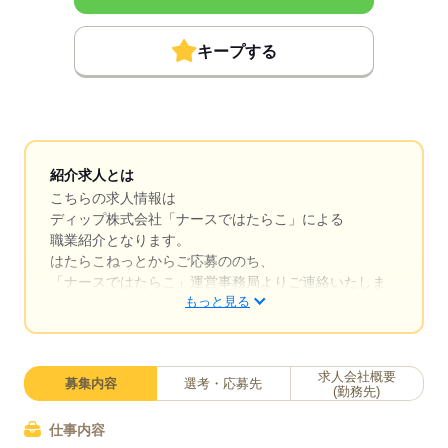
キープする
紹介求人とは
こちらの求人情報は
ディップ株式会社「ナースではたらこ」による
職業紹介となります。
はたらこねっとからご応募ののち、
「ナースではたらこ」運営事務局よりご連絡いたしま
もっと見る
す。
★職業紹介とは？
求職中の看護師さんの転職を専任の
求人会社概要
募集内容
選考・応募先
キャリアアドバイザーが入職まで無料でサポートいた
(勤務先)
します。
仕事内容