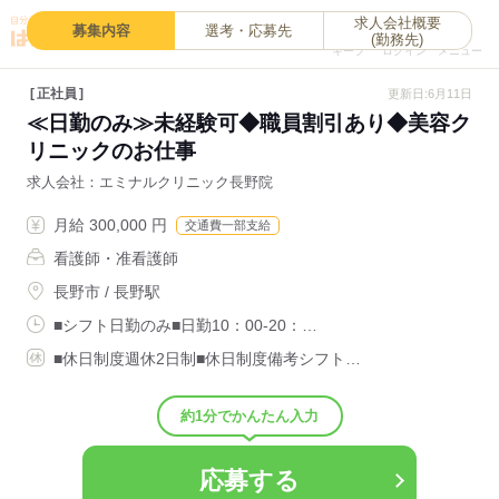
求人会社概要
0
募集内容
選考・応募先
(勤務先)
キープ
ログイン
メニュー
正社員
更新日:6月11日
≪日勤のみ≫未経験可◆職員割引あり◆美容ク
リニックのお仕事
求人会社
エミナルクリニック長野院
月給 300,000 円
交通費一部支給
看護師・准看護師
長野市 / 長野駅
■シフト日勤のみ■日勤10：00-20：…
■休日制度週休2日制■休日制度備考シフト…
約1分でかんたん入力
応募する