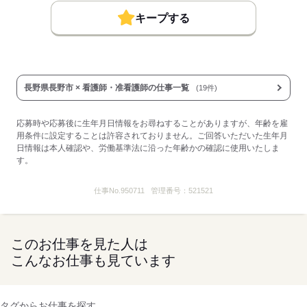
・インフルエンザ予防接種
キープする
・産業医による健康サポート窓口
・新人研修等の研修制度あり
・賞与：就業規則による
■その他手当：
通勤手当：上限30,000円/月
■受動喫煙防止措置：
長野県長野市 × 看護師・准看護師の仕事一覧
(19件)
敷地内禁煙
応募時や応募後に生年月日情報をお尋ねすることがありますが、年齢を雇
応募する
用条件に設定することは許容されておりません。ご回答いただいた生年月
日情報は本人確認や、労働基準法に沿った年齢かの確認に使用いたしま
す。
仕事No.
950711
管理番号：
521521
このお仕事を見た人は
こんなお仕事も見ています
タグからお仕事を探す