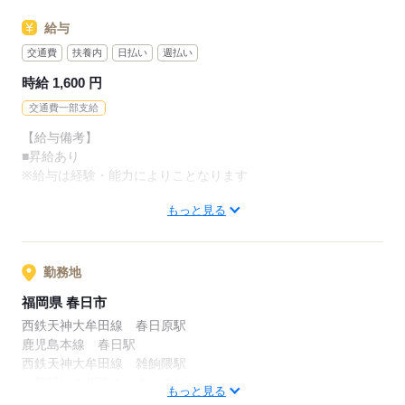
応募する
・SNSの内容チェック
給与
・アプリの動作チェック
・子供向け通信教材の問い合わせ対応
交通費
扶養内
日払い
週払い
・電気・ガス関連の申込対応
時給 1,600 円
・ワクチン接種の予約受付
交通費一部支給
など
【給与備考】
※一部問い合わせ対応をお願いする場合があります。
■昇給あり
※給与は経験・能力によりことなります
応募する
もっと見る
■支払方法選べます
日払い・週払い・月払い
どれでも自由に選べます！！
勤務地
-------------
福岡県 春日市
西鉄天神大牟田線 春日原駅
<月収例>
鹿児島本線 春日駅
■週5日×フルタイム8hの場合
西鉄天神大牟田線 雑餉隈駅
時給1,600円×8h×22日＝281,600円
お気軽にご相談くださいませ。
もっと見る
■週2日×ショートタイム6hの場合