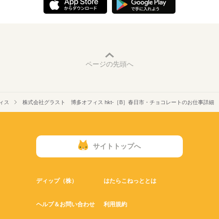
ページの先頭へ
ィス
株式会社グラスト 博多オフィス hkt-［B］春日市・チョコレートのお仕事詳細
サイトトップへ
ディップ（株）
はたらこねっととは
ヘルプ＆お問い合わせ
利用規約