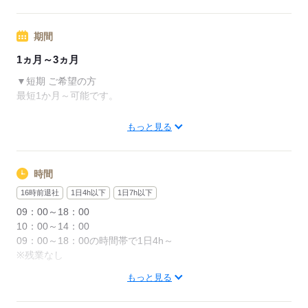
周辺情報：
時給1,600円×6h×14日＝134,400円
※登録会は福岡の事務所にて行います。
期間
【交通費備考】
※当社規定で別途支給
1ヵ月～3ヵ月
応募する
上限：月額5万円
▼短期 ご希望の方
最短1か月～可能です。
応募する
※毎月下旬の面談日や入社日によって、
もっと見る
勤務期間が変動する場合がございます。
詳しくは面談にてご説明
時間
▼長期 ご希望の方
16時前退社
1日4h以下
1日7h以下
1年以上の長期のオシゴトも多数！
09：00～18：00
10：00～14：00
応募する
09：00～18：00の時間帯で1日4h～
※残業なし
もっと見る
上記の勤務時間は一例です。
ガッツリ稼ぎたいフリーターさん