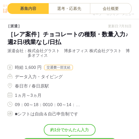
0
募集内容
選考・応募先
会社概要
キープ
ログイン
メニュー
派遣
更新日:7月31日
［レア案件］チョコレートの種類・数量入力♪
週2日/残業なし/日払
派遣会社
株式会社グラスト 博多オフィス 株式会社グラスト 博
多オフィス
時給 1,600 円
交通費一部支給
データ入力・タイピング
春日市 / 春日原駅
1ヵ月～3ヵ月
09：00～18：0010：00～14：…
■シフトは自由＆自己申告制です
約1分でかんたん入力