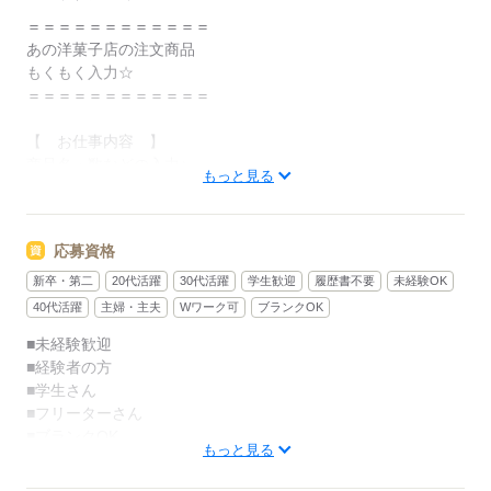
＝＝＝＝＝＝＝＝＝＝＝＝
あの洋菓子店の注文商品
もくもく入力☆
＝＝＝＝＝＝＝＝＝＝＝＝
【 お仕事内容 】
商品名・数などの入力♪
もっと見る
チョコレート・洋菓子・和菓子など☆
［新商品］や［人気商品］も知れて、
応募資格
飽きず、楽しんで、お仕事ができます♪
新卒・第二
20代活躍
30代活躍
学生歓迎
履歴書不要
未経験OK
「帰り買ってかえろ～」が叶う
40代活躍
主婦・主夫
Wワーク可
ブランクOK
身近なお店であるのも、嬉しい♪
■未経験歓迎
■経験者の方
★ノルマ一切なし
■学生さん
★セールス一切なし
■フリーターさん
■ブランクOK
---
もっと見る
その他