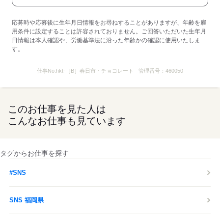
応募時や応募後に生年月日情報をお尋ねすることがありますが、年齢を雇
用条件に設定することは許容されておりません。ご回答いただいた生年月
日情報は本人確認や、労働基準法に沿った年齢かの確認に使用いたしま
す。
仕事No.
hkt-［B］春日市・チョコレート
管理番号：
460050
このお仕事を見た人は
こんなお仕事も見ています
タグからお仕事を探す
#SNS
SNS 福岡県