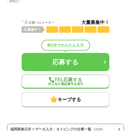
高収入
男性
女性
男女の割合
ひとりで
みんなで
仕事の仕方
大量募集中！
応募バロメーター
応募
集中！
しずか
にぎやか
職場の様子
配属先部署：
約1分でかんたん入力
男女比
（男4：女6）
概要：
業界
IT・通信関連
応募する
応募する
TEL応募する
求人先の電話番号を表示
キープする
福岡県春日市 × データ入力・タイピングの仕事一覧
(21件)