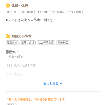
放課後の短時間で働きたい学生さん
休日・休暇
お子様の帰宅時間に合わせたい主婦（夫）さん
どなたでもご都合に合わせることができます♪
週2・3日
週4日勤務
土日祝休
土日祝のみ
シフト勤務
お気軽にご相談ください！！
■シフトは自由＆自己申告制です
応募する
勤務先の情報
服装自由
禁煙・分煙
社会保険制度
研修制度
雰囲気：
―登録の流れ―
【1】電話／WEB応募
【2】登録会
もっと見る
【3】面談
【4】登録
「働く人の待遇向上」の実現を目指しています
【5】お仕事開始！