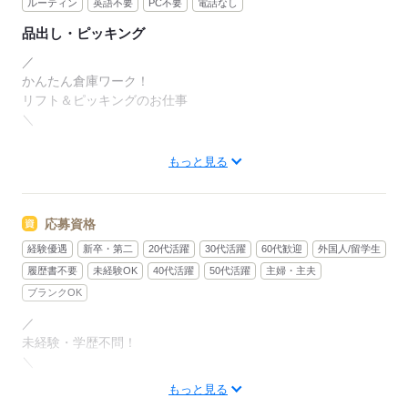
ルーティン
英語不要
PC不要
電話なし
品出し・ピッキング
／
かんたん倉庫ワーク！
リフト＆ピッキングのお仕事
＼
【作業内容】
もっと見る
刈谷市内の物流倉庫で、
○リフト作業
応募資格
○ピッキング作業
経験優遇
新卒・第二
20代活躍
30代活躍
60代歓迎
外国人/留学生
○梱包・仕分け・検品作業
履歴書不要
未経験OK
40代活躍
50代活躍
主婦・主夫
などをお任せします！
ブランクOK
／
リフト免許を持っていない方も
未経験・学歴不問！
ご相談ください！
＼
免許や倉庫作業の経験を
もっと見る
★リフト免許をお持ちの方歓迎！！
お持ちの方は、