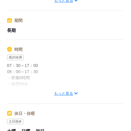
もっと見る
上限あり：25,000円/月
応募する
※車・バイク通勤OK
期間
※駐車場あり
長期
応募する
時間
残20未満
07：30～17：00
08：00～17：30
・実働8時間
・休憩90分
もっと見る
休憩室や食堂があるので、
長めの休憩時間を
ゆったり過ごすことができます♪
休日・休暇
土日祝休
応募する