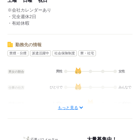
土曜
日曜
祝日
※会社カレンダーあり
・完全週休2日
・有給休暇
勤務先の情報
禁煙・分煙
派遣活躍中
社会保険制度
寮・社宅
男性
女性
男女の割合
ひとりで
みんなで
仕事の仕方
しずか
にぎやか
職場の様子
もっと見る
配属先部署：
男女比
（男6：女4）
概要：
業界
メーカー関連
大量募集中！
応募バロメーター