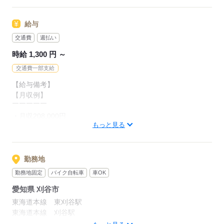
スキルを活かして働けるお仕事です。
20～60代と幅広い世代の
給与
スタッフが活躍中です◎
交通費
週払い
【こんな方にもオススメ】
髪色・髪型自由、
時給 1,300 円 ～
￣￣￣￣￣￣￣￣￣￣￣￣
ひげOKなど、
・リフト免許があるけど実務経験がない方
交通費一部支給
自由度の高い職場です◎
・倉庫作業が初めての方
【給与備考】
・フリーターの方
少しでも興味を持った方は、
【月収例】
・お仕事復帰の方
お気軽にお問い合わせください！
￣￣￣￣￣
・月収208,000円
◇ご応募お待ちしております◇
もっと見る
内訳：時給1,300円×8時間×20日
応募する
（＋交通費）
応募する
※上記の金額を
勤務地
保証するものではありません
勤務地固定
バイク自転車
車OK
愛知県 刈谷市
◎週払いOK
◎昇給あり
東海道本線 東刈谷駅
東海道本線 刈谷駅
【交通費備考】
名鉄三河線 刈谷市駅