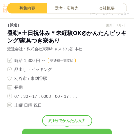
0
募集内容
選考・応募先
会社概要
キープ
ログイン
メニュー
派遣
更新日:1月7日
昼勤×土日祝休み＊未経験OK◎かんたんピッキ
ング/家具つき寮あり
派遣会社
株式会社東和キャスト刈谷 本社
時給 1,300 円 ～
交通費一部支給
品出し・ピッキング
刈谷市 / 東刈谷駅
長期
07：30～17：0008：00～17：…
土曜 日曜 祝日
約1分でかんたん入力