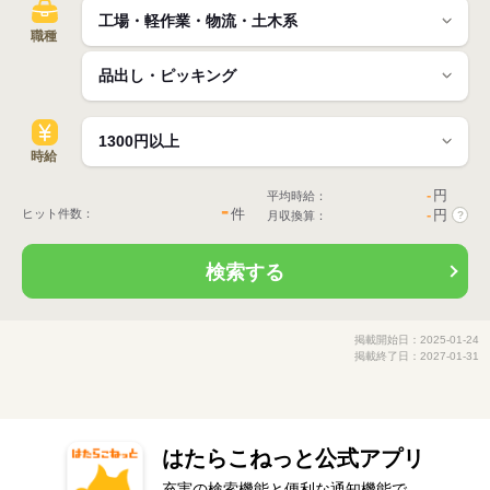
職種
時給
-
円
平均時給：
-
件
ヒット件数：
-
円
月収換算：
?
検索する
掲載開始日：2025-01-24
掲載終了日：2027-01-31
はたらこねっと公式アプリ
充実の検索機能と便利な通知機能で