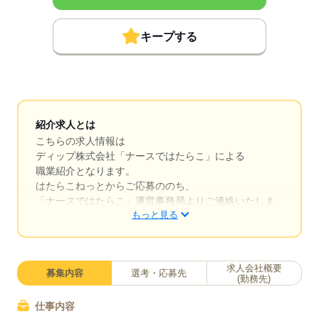
キープする
紹介求人とは
こちらの求人情報は
ディップ株式会社「ナースではたらこ」による
職業紹介となります。
はたらこねっとからご応募ののち、
「ナースではたらこ」運営事務局よりご連絡いたしま
もっと見る
す。
★職業紹介とは？
求職中の看護師さんの転職を専任の
求人会社概要
募集内容
選考・応募先
キャリアアドバイザーが入職まで無料でサポートいた
(勤務先)
します。
仕事内容