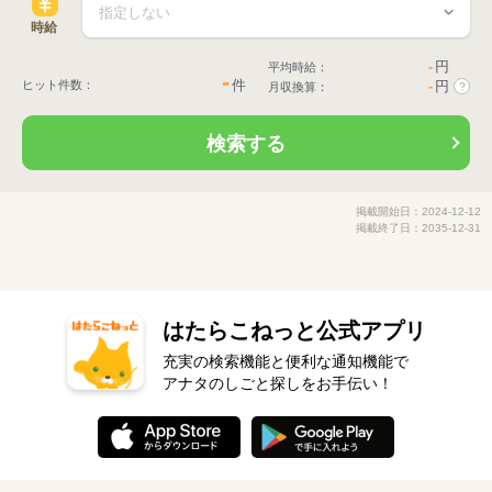
時給
-
円
平均時給：
-
件
ヒット件数：
-
円
月収換算：
?
検索する
掲載開始日：2024-12-12
掲載終了日：2035-12-31
はたらこねっと公式アプリ
充実の検索機能と便利な通知機能で
アナタのしごと探しをお手伝い！