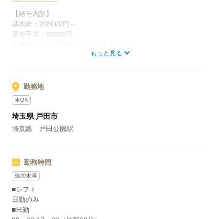
【給与内訳】
基本給：208000円～
応募する
調整手当：30000円
※月給には上記手当を一律含みます
もっと見る
応募する
勤務地
車OK
埼玉県 戸田市
埼京線 戸田公園駅
勤務時間
残20未満
■シフト
日勤のみ
■日勤