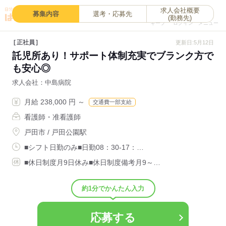
求人会社概要
0
募集内容
選考・応募先
(勤務先)
キープ
ログイン
メニュー
正社員
更新日:5月12日
託児所あり！サポート体制充実でブランク方で
も安心◎
求人会社
中島病院
月給 238,000 円 ～
交通費一部支給
看護師・准看護師
戸田市 / 戸田公園駅
■シフト日勤のみ■日勤08：30-17：…
■休日制度月9日休み■休日制度備考月9～…
約1分でかんたん入力
応募する