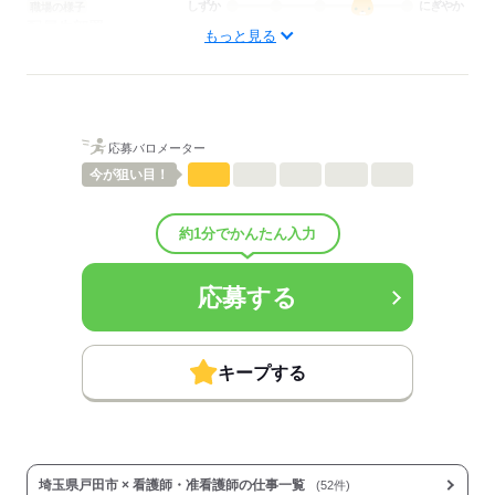
しずか
にぎやか
職場の様子
配属先部署：
もっと見る
病棟
待遇・福利厚生：
■昇給：年1回
■賞与：2.2ヶ月/年
■賞与備考：業績に応じて支給
応募バロメーター
■試用期間：3ヶ月「雇用形態・給与は同条件」
■試用期間の待遇変更有無：無
今が
狙い目！
■試用期間中の労働条件：■受動喫煙防止措置：
敷地内禁煙
約1分でかんたん入力
応募する
応募する
キープする
埼玉県戸田市 × 看護師・准看護師の仕事一覧
(52件)