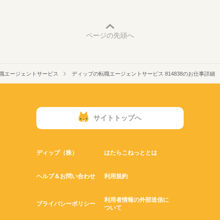
ページの先頭へ
職エージェントサービス
ディップの転職エージェントサービス 814838のお仕事詳細
サイトトップへ
ディップ（株）
はたらこねっととは
ヘルプ＆お問い合わせ
利用規約
利用者情報の外部送信に
プライバシーポリシー
ついて