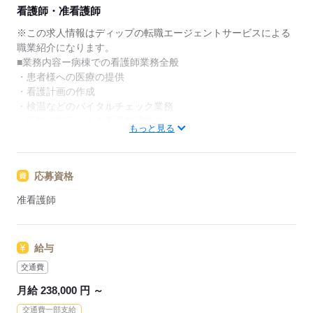
★ご利用メリット
看護師・准看護師
日本最大級の求人情報の中からぴったりな求人をご紹
介。
※この求人情報はディップの転職エージェントサービスによる
履歴書作成のアドバイスや面接日の調整だけでなく、
職業紹介になります。
お給料、お休み、入職時期の交渉もサポートします。
■業務内容ー病棟での看護師業務全般
・患者様への医療の提供
【もちろん無料】
・看護計画の作成
費用は一切かかりません。
・検温などのバイタルチェック業務
・医師の指示による看護管理業務
もっと見る
・環境整備 など
★おすすめポイント★
応募資格
◎プリセプターシップ制度あり
・マンツーマン指導でしっかりサポートしていただけます。
准看護師
ブランクのある方も安心して業務をスタートできます。
◎24時間保育所完備！
・院内に保育所が完備されているので、小さなお子様がいる方
給与
も安心して就業できます。
◎車通勤可能！
交通費
・月1,000円で利用できる駐車場があります。
月給 238,000 円 ～
・駅から徒歩圏内のため、電車でも車でもアクセスしやすい立
交通費一部支給
地！