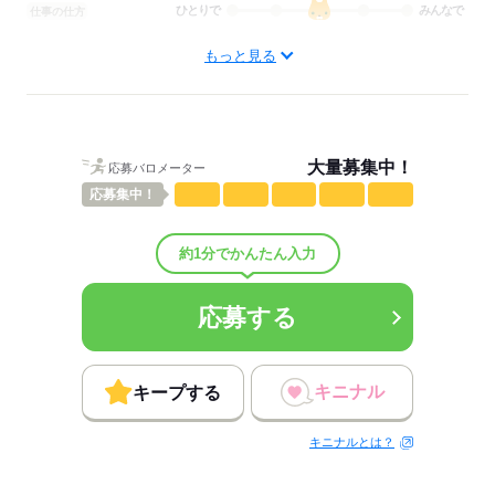
ひとりで
みんなで
仕事の仕方
もっと見る
しずか
にぎやか
職場の様子
配属先部署：
男女比
（男2：女8）
概要：
業界
サービス関連
大量募集中！
応募バロメーター
応募
集中！
応募する
約1分でかんたん入力
応募する
キニナル
キープする
キニナルとは？