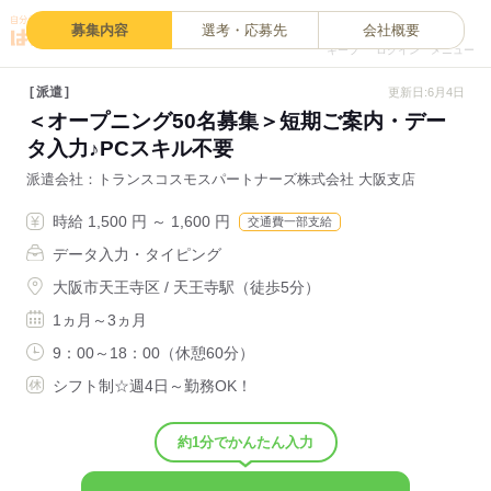
0
募集内容
選考・応募先
会社概要
キープ
ログイン
メニュー
派遣
更新日:6月4日
＜オープニング50名募集＞短期ご案内・デー
タ入力♪PCスキル不要
派遣会社
トランスコスモスパートナーズ株式会社 大阪支店
時給 1,500 円 ～ 1,600 円
交通費一部支給
データ入力・タイピング
大阪市天王寺区 / 天王寺駅（徒歩5分）
1ヵ月～3ヵ月
9：00～18：00（休憩60分）
シフト制☆週4日～勤務OK！
約1分でかんたん入力