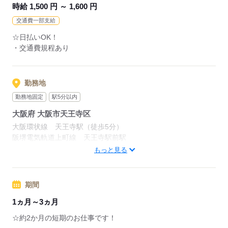
時給 1,500 円 ～ 1,600 円
交通費一部支給
☆日払いOK！
・交通費規程あり
勤務地
勤務地固定
駅5分以内
大阪府 大阪市天王寺区
大阪環状線 天王寺駅（徒歩5分）
阪堺電気軌道上町線 天王寺駅前駅
大和路線 ＪＲ難波駅
もっと見る
応募する
期間
1ヵ月～3ヵ月
☆約2か月の短期のお仕事です！