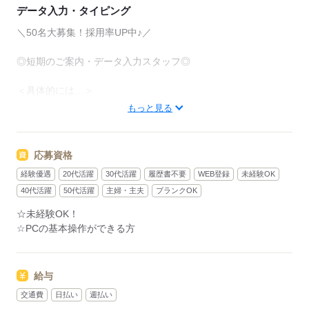
データ入力・タイピング
＼50名大募集！採用率UP中♪／
◎短期のご案内・データ入力スタッフ◎
＜具体的には…＞
・シンプルなご案内やご説明
もっと見る
・対応内容のデータ入力 など
短期のお仕事なので非常にシンプルです♪
応募資格
マニュアルに沿ってお話しできればOK！
経験優遇
20代活躍
30代活躍
履歴書不要
WEB登録
未経験OK
☆20代～50代の世代が活躍中！
40代活躍
50代活躍
主婦・主夫
ブランクOK
☆PC操作がニガテでも安心♪
☆未経験OK！
☆PCの基本操作ができる方
応募する
給与
交通費
日払い
週払い