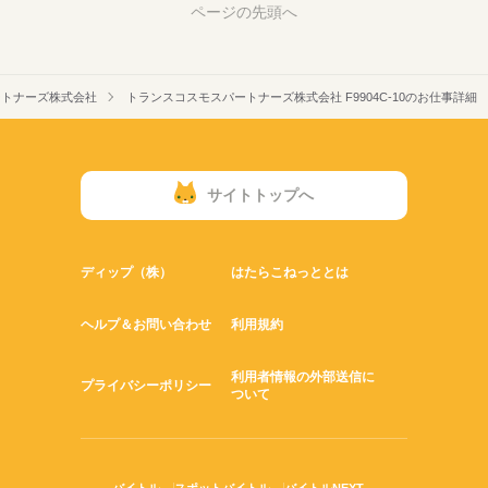
ページの先頭へ
ートナーズ株式会社
トランスコスモスパートナーズ株式会社 F9904C-10のお仕事詳細
サイトトップへ
ディップ（株）
はたらこねっととは
ヘルプ＆お問い合わせ
利用規約
利用者情報の外部送信に
プライバシーポリシー
ついて
バイトル
スポットバイトル
バイトルNEXT