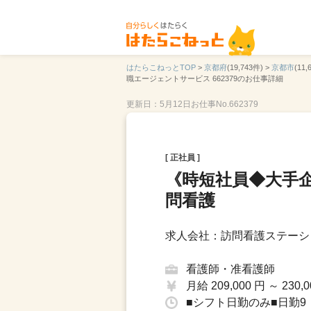
はたらこねっとTOP
>
京都府
(19,743件) >
京都市
(11,
職エージェントサービス 662379のお仕事詳細
更新日：5月12日
お仕事No.662379
[ 正社員 ]
《時短社員◆大手
問看護
求人会社：訪問看護ステーシ
看護師・准看護師
月給 209,000 円 ～ 230,0
■シフト日勤のみ■日勤9：