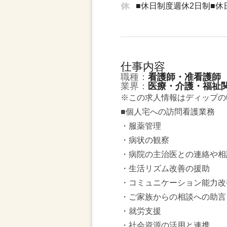
■休日制度週休2日制■
仕事内容
職種：
看護師・准看護師
業界：
医療・介護・福祉
※この求人情報はディップの
■個人宅への訪問看護業務
・服薬管理
・病状の観察
・病院の主治医との連絡や相
・生活リズム改善の援助
・コミュニケーション能力改
・ご家族からの相談への助言
・就労支援
・社会資源の活用と連携