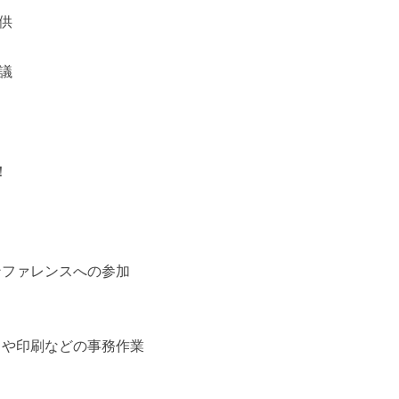
供
議
！
ンファレンスへの参加
しや印刷などの事務作業