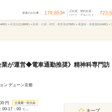
正社員・契約社員・
179,853
723,
派遣のお仕事：
件
パート・アルバイト：
648件) >
伏見区
(2,088件) >
医療・介護・研究・教育系
(378件) >
看護師・准看護師
(44件) >
企業が運営◆電車通勤推奨》精神科専門訪
ョン デューン京都
00 円
交通費一部支給
00-17：00（…
キープ