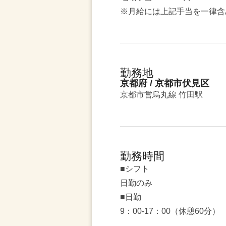
※月給には上記手当を一律含
勤務地
京都府 / 京都市伏見区
京都市営烏丸線 竹田駅
勤務時間
■シフト
日勤のみ
■日勤
9：00-17：00（休憩60分）