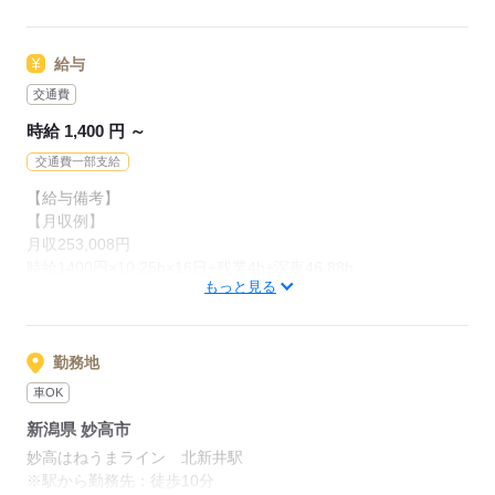
お気軽にご応募ください♪♪
空調完備や重たいものナシなど
チャレンジしやすいお仕事ばかり♪
給与
▽入社動機はさまざま
￣￣￣￣￣￣￣￣￣￣
交通費
応募する
・とにかく稼ぎたい！
時給 1,400 円 ～
・貯金を頑張りたい
・趣味の時間やお金を確保したい
交通費一部支給
・人気の工場で働いてみたい
【給与備考】
などどんな理由でも大丈夫です◎
【月収例】
月収253,008円
時給1400円×10.25h×16日+残業4h+深夜46.88h
応募する
もっと見る
上記は一例です！
日勤のみで稼げる働き方や、
勤務地
スキルを活かせる高時給のお仕事など、
車OK
ご希望をお聞かせください！
新潟県 妙高市
【交通費備考】
妙高はねうまライン 北新井駅
100,000円迄/月（規定あり）
※駅から勤務先：徒歩10分