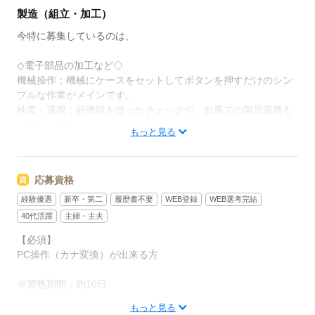
製造（組立・加工）
今特に募集しているのは、
◇電子部品の加工など◇
機械操作：機械にケースをセットしてボタンを押すだけのシン
プルな作業がメインです。
検査・運搬：顕微鏡を使ったチェックや、台車での製品運搬も
お任せします。
もっと見る
その他、画面や顕微鏡等での検査をお願いすることもありま
す。
応募資格
／
全国各地に
経験優遇
新卒・第二
履歴書不要
WEB登録
WEB選考完結
ほかにも工場多数！
40代活躍
主婦・主夫
＼
【必須】
PC操作（カナ変換）が出来る方
・機械に材料をセット
・マニュアル通りにボタン操作
※習熟期間：約10日
・完成した製品を運ぶ
・工具を使ってねじ締め など
もっと見る
入社後も丁寧な指導をしてもらえるので安心◎