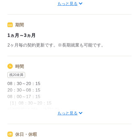
【交通手段】徒歩、電車、私有車
もっと見る
応募する
応募する
期間
1ヵ月～3ヵ月
2ヶ月毎の契約更新です。※長期就業も可能です。
時間
残20未満
08：30～20：15
20：30～08：15
08：00～17：15
［1］08：30～20：15
稼働時間10.25h（休憩1.5h）
もっと見る
［2］20：30～08：15
稼働時間10.25h（休憩1.5h）
［3］08：00～17：15
休日・休暇
稼働時間8h（休憩0.75h）