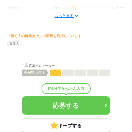
しずか
にぎやか
職場の様子
配属先部署：
もっと見る
訪問看護; 看護に関する業務
待遇・福利厚生：
■昇給：年0回
■賞与：0ヶ月/年
「働く人の待遇向上」の実現を目指しています
■賞与備考：なし
高収入
■その他福利厚生：
・社宅貸与（勤務地限定）
・資格取得支援制度
・感染症対策、予防接種補助
応募バロメーター
・健康促進支援
今が
狙い目！
・提携保育園（中央区、東区、北区、白石区、西区）
・スキルアップ支援
・病気入院補償制度
約1分でかんたん入力
・社内相談窓口
・ベルコエコクラブ加入
■その他手当：
応募する
資格手当：10,000円～30,000円（保有資格により変動）
夜勤手当：12000円～15000円（保有資格により変動）
年末年始手当
キープする
■受動喫煙防止措置：
敷地内禁煙