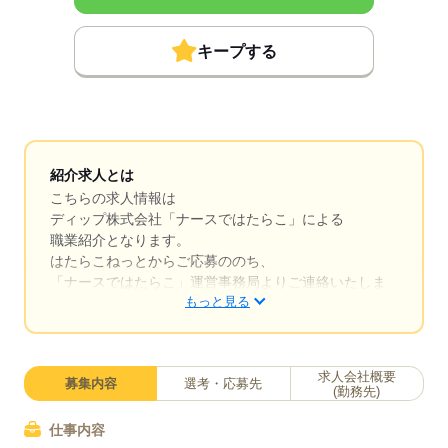
キープする
紹介求人とは
こちらの求人情報は
ディップ株式会社「ナースではたらこ」による
職業紹介となります。
はたらこねっとからご応募ののち、
「ナースではたらこ」運営事務局よりご連絡いたしま
もっと見る
す。
★職業紹介とは？
求職中の看護師さんの転職を専任の
求人会社概要
募集内容
選考・応募先
キャリアアドバイザーが入職まで無料でサポートいた
(勤務先)
します。
仕事内容