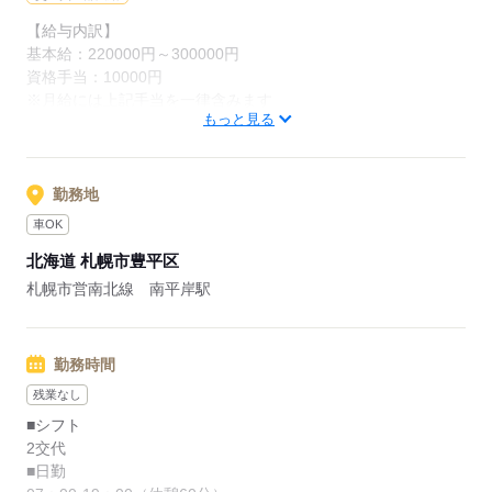
【給与内訳】
基本給：220000円～300000円
応募する
資格手当：10000円
※月給には上記手当を一律含みます
もっと見る
応募する
勤務地
車OK
北海道 札幌市豊平区
札幌市営南北線 南平岸駅
勤務時間
残業なし
■シフト
2交代
■日勤