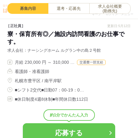
求人会社概要
0
募集内容
選考・応募先
(勤務先)
キープ
ログイン
メニュー
正社員
更新日:5月12日
寮・保育所有◎／施設内訪問看護のお仕事で
す。
求人会社
ナーシングホーム ルグラン中の島２号館
月給 230,000 円 ～ 310,000 …
交通費一部支給
看護師・准看護師
札幌市豊平区 / 南平岸駅
■シフト2交代■日勤07：00-19：0…
■休日制度4週8休制■年間休日数112日
約1分でかんたん入力
応募する