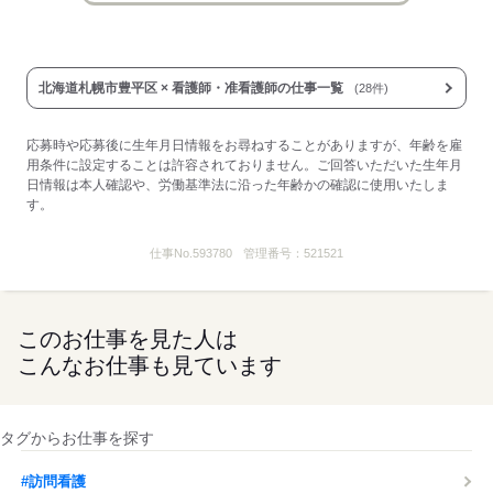
応募する
北海道札幌市豊平区 × 看護師・准看護師の仕事一覧
(28件)
応募時や応募後に生年月日情報をお尋ねすることがありますが、年齢を雇
用条件に設定することは許容されておりません。ご回答いただいた生年月
日情報は本人確認や、労働基準法に沿った年齢かの確認に使用いたしま
す。
仕事No.
593780
管理番号：
521521
このお仕事を見た人は
こんなお仕事も見ています
タグからお仕事を探す
#訪問看護