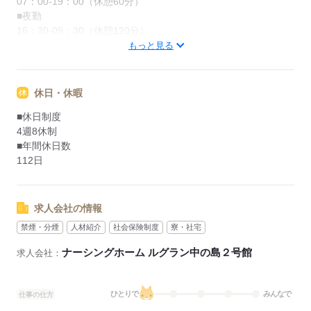
07：00-19：00（休憩60分）
■夜勤
16：30-09：30（休憩120分）
■備考
もっと見る
7時00分～19時00分の時間の間の8時間程度
休日・休暇
応募する
■休日制度
4週8休制
■年間休日数
112日
求人会社の情報
禁煙・分煙
人材紹介
社会保険制度
寮・社宅
ナーシングホーム ルグラン中の島２号館
求人会社：
ひとりで
みんなで
仕事の仕方