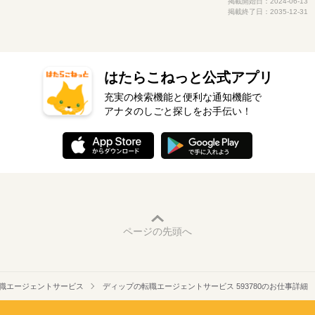
掲載開始日：2024-06-13
掲載終了日：2035-12-31
はたらこねっと公式アプリ
充実の検索機能と便利な通知機能で
アナタのしごと探しをお手伝い！
ページの先頭へ
職エージェントサービス
ディップの転職エージェントサービス 593780のお仕事詳細