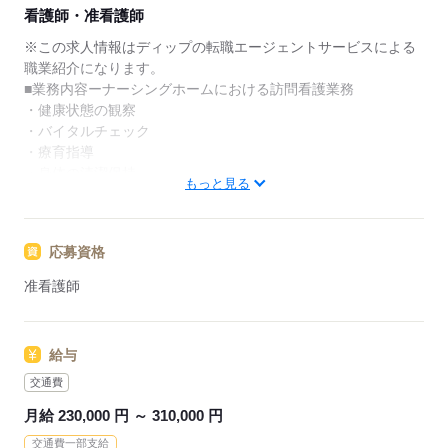
★ご利用メリット
看護師・准看護師
日本最大級の求人情報の中からぴったりな求人をご紹
介。
※この求人情報はディップの転職エージェントサービスによる
履歴書作成のアドバイスや面接日の調整だけでなく、
職業紹介になります。
お給料、お休み、入職時期の交渉もサポートします。
■業務内容ーナーシングホームにおける訪問看護業務
・健康状態の観察
【もちろん無料】
・バイタルチェック
費用は一切かかりません。
・療育指導
・身体の清潔保持
もっと見る
・コール対応、食事介助、排泄介助 等
施設に入居している方のお部屋への施設内訪問となります。
移動や運転の負担が少なく、看護業務に専念することができま
応募資格
す。
准看護師
★おすすめポイント★
◎残業ほぼなし！
家庭やプライベートとの両立を図りながら無理なく働くこと
給与
ができます。
◎提携保育園の利用が可能です。
交通費
小さなお子様がいる方も安心です♪
月給 230,000 円 ～ 310,000 円
◎単身用・世帯用それぞれ職員寮が完備されています。
交通費一部支給
転居をお考えの方にもおすすめの求人です。