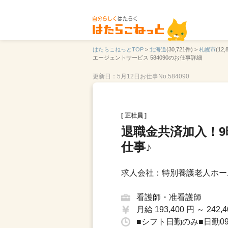
はたらこねっとTOP
>
北海道
(30,721件) >
札幌市
(12,
エージェントサービス 584090のお仕事詳細
更新日：5月12日
お仕事No.584090
[ 正社員 ]
退職金共済加入！
仕事♪
求人会社：特別養護老人ホー
看護師・准看護師
月給 193,400 円 ～ 242,4
■シフト日勤のみ■日勤09：