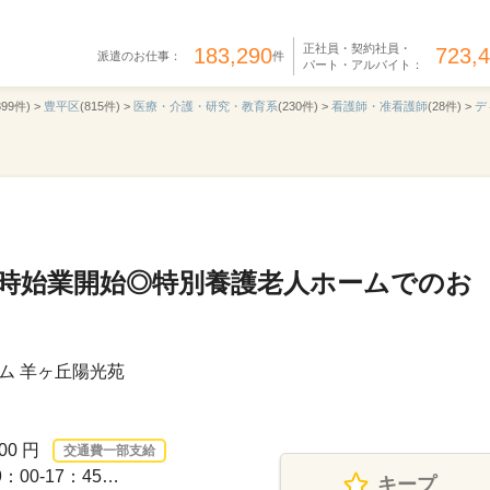
正社員・契約社員・
183,290
723,
派遣のお仕事：
件
パート・アルバイト：
899件) >
豊平区
(815件) >
医療・介護・研究・教育系
(230件) >
看護師・准看護師
(28件) >
デ
9時始業開始◎特別養護老人ホームでのお
ム 羊ヶ丘陽光苑
00 円
交通費一部支給
00-17：45…
キープ