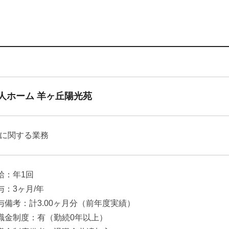
人ホーム 羊ヶ丘陽光苑
に関する業務
給：年1回
与：3ヶ月/年
与備考：計3.00ヶ月分（前年度実績）
職金制度：有（勤続0年以上）