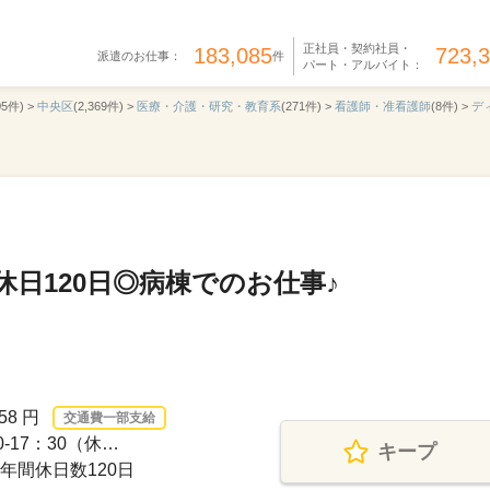
正社員・契約社員・
183,085
723,
派遣のお仕事：
件
パート・アルバイト：
05件) >
中央区
(2,369件) >
医療・介護・研究・教育系
(271件) >
看護師・准看護師
(8件) >
デ
休日120日◎病棟でのお仕事♪
58 円
交通費一部支給
-17：30（休…
キープ
年間休日数120日