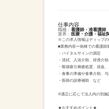
仕事内容
職種：
看護師・准看護師
業界：
医療・介護・福祉
※この求人情報はディップの
■業務内容ー病棟での看護師
・バイタルサインの測定
・清拭、入浴介助、排泄介助
・喀痰吸引褥瘡処置、採血、
・食事の準備や食事介助、与
・医師の診療補助 など
※適正に応じて法人内の別施
★おすすめポイント★