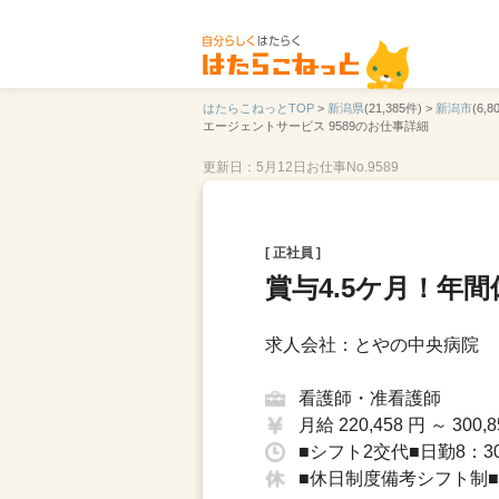
はたらこねっとTOP
>
新潟県
(21,385件) >
新潟市
(6,8
エージェントサービス 9589のお仕事詳細
更新日：5月12日
お仕事No.9589
[ 正社員 ]
賞与4.5ケ月！年間
求人会社：とやの中央病院
看護師・准看護師
月給 220,458 円 ～ 300,8
■シフト2交代■日勤8：30
■休日制度備考シフト制■