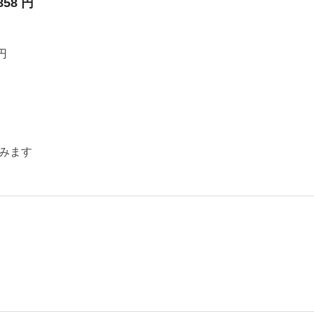
858 円
円
みます