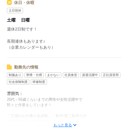
応募する
応募する
休日・休暇
土日祝休
土曜
日曜
週休2日制です！
長期連休もあります♪
（企業カレンダーもあり）
勤務先の情報
制服あり
禁煙・分煙
まかない
社員食堂
派遣活躍中
正社員登用
社会保険制度
研修制度
雰囲気：
20代～55歳くらいまでの男性や女性活躍中で
黙々と作業をしています！
「工場のお仕事が未経験」「新卒/第二新卒の方」
も活躍できるお仕事内容です。
もっと見る