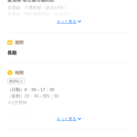
お友達紹介1人紹介で
5万円支給！！（規定）
名港線 六番町駅（徒歩15分）
＼
名城線 熱田神宮西駅（徒歩19分）
名城線 熱田神宮伝馬町駅（徒歩24分）
もっと見る
【地下鉄で移動し、徒歩で通勤出ます！】
応募する
駅から自転車通勤もOKです。
期間
車やバイクでの通勤もできます。
長期
（無料駐車場あり）
周辺情報：
時間
コンビニやイオンが近くにあります♪
残20以上
（日勤）8：30～17：30
【同時募集中！】
（夜勤）20：30～翌5：30
※2交替制
「名古屋市港区」「弥富市」にも工場があります。
【適度に残業して、残業手当で稼げます！】
もっと見る
お気軽にお問合せください♪
1日で1hほど、月20hほどあり