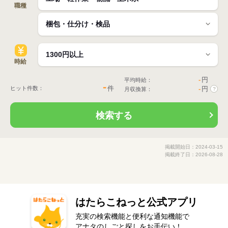
職種
時給
-
円
平均時給：
-
件
ヒット件数：
-
円
月収換算：
?
検索する
掲載開始日：2024-03-15
掲載終了日：2026-08-28
はたらこねっと公式アプリ
充実の検索機能と便利な通知機能で
アナタのしごと探しをお手伝い！