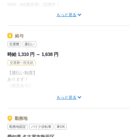
ラク運搬）
50代（60歳未満）活躍中！
3）部品をマニュアル通りに組み付ける
4）梱包作業（作業所通りに梱包締め付け）
もっと見る
■社会保険完備
どれも難しい作業ではなく
■交通費規定支給
すぐに覚えていただけるかと思います♪
給与
■週払い有
■食堂あり（410円くらい）
交通費
週払い
＞未経験の方大歓迎＜
■休憩室あり
50代位（60歳未満）までの幅広い年代の方が活躍中です♪
時給 1,310 円 ～ 1,638 円
■シャワー室あり
■正社員登用制度あり
交通費一部支給
■車・バイク通勤可
応募する
【週払い制度】
■無料駐車場あり
あります！
（規定あり）
※各社内規定あり
※詳しくはお問い合わせください♪
もっと見る
【月収例】
27.2万円以上稼げます！
応募する
（内訳：168h+深夜60h+残業20h）
勤務地
勤務地固定
バイク自転車
車OK
／
愛知県 名古屋市熱田区