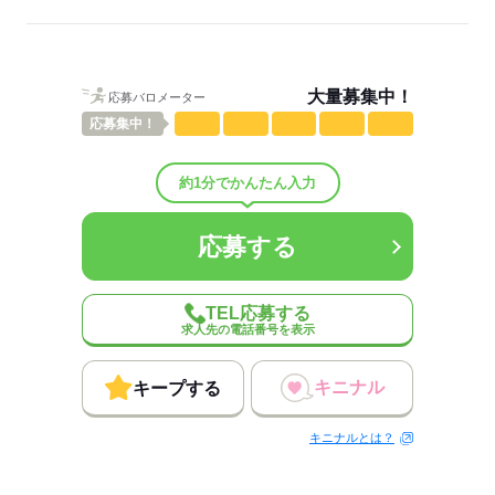
「稼ぎたいフリーターさん」もいます！
低い
高い
多い年齢層
大量募集中！
応募バロメーター
男性
女性
男女の割合
応募
集中！
しずか
にぎやか
職場の様子
配属先部署：
約1分でかんたん入力
集荷部門
人数
10人
応募する
男女比
（男6：女4）
平均年齢
45歳
概要：
TEL応募する
業界
メーカー関連
求人先の電話番号を表示
事業内容
自動車部品製造
キニナル
キープする
応募する
キニナルとは？