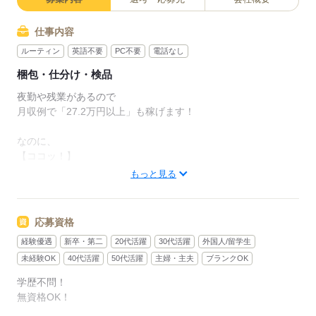
仕事内容
ルーティン
英語不要
PC不要
電話なし
梱包・仕分け・検品
夜勤や残業があるので
月収例で「27.2万円以上」も稼げます！
なのに、
【ココッ！】
お仕事内容が、体力負担は少なめ作業！
もっと見る
【ココッ！】
キレイ＆安くておいしい食堂あり！
応募資格
嬉しいシャワー室を完備！
経験優遇
新卒・第二
20代活躍
30代活躍
外国人/留学生
休憩室もあり！
未経験OK
40代活躍
50代活躍
主婦・主夫
ブランクOK
▼いずれかのお仕事をお任せ▼
学歴不問！
1）伝票リストに従い、工場内の部品を集める（ピッキング）
無資格OK！
2）指定の場所へ運ぶ（重さのある部品でも、手押し台車でラク