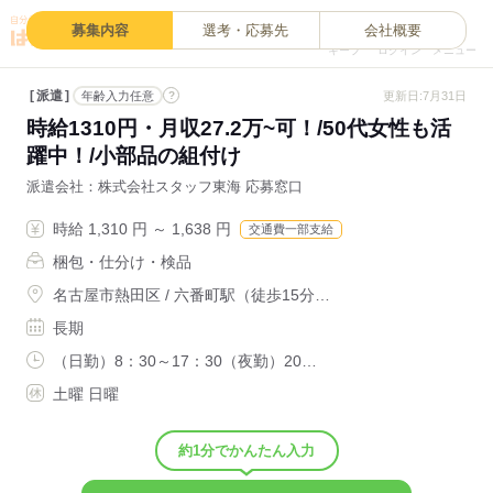
0
募集内容
選考・応募先
会社概要
キープ
ログイン
メニュー
派遣
?
更新日:7月31日
年齢入力任意
時給1310円・月収27.2万~可！/50代女性も活
躍中！/小部品の組付け
派遣会社
株式会社スタッフ東海 応募窓口
時給 1,310 円 ～ 1,638 円
交通費一部支給
梱包・仕分け・検品
名古屋市熱田区 / 六番町駅（徒歩15分…
長期
（日勤）8：30～17：30（夜勤）20…
土曜 日曜
約1分でかんたん入力