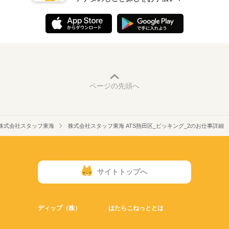
ページの先頭へ
株式会社スタッフ東海
株式会社スタッフ東海 ATS熱田区_ピッキング_2のお仕事詳細
サイトトップへ
ディップ（株）
はたらこねっととは