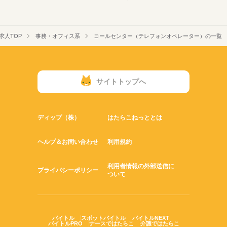
求人TOP
事務・オフィス系
コールセンター（テレフォンオペレーター）の一覧
サイトトップへ
ディップ（株）
はたらこねっととは
ヘルプ＆お問い合わせ
利用規約
利用者情報の外部送信に
プライバシーポリシー
ついて
バイトル
スポットバイトル
バイトルNEXT
バイトルPRO
ナースではたらこ
介護ではたらこ