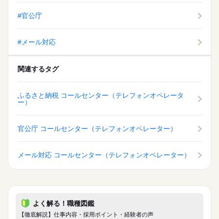
土・日・祝日休みの週休2日のお仕事です。
服装自由
日払い
禁煙・分煙
駅5分以内
派遣活躍中
※残業時間：月0時間～5時間程度。■基本的に発生しませんが、
産休・育休
社会保険制度
研修制度
資格支援
#官公庁
日によって対応をお願いする場合もあります。
英語不要
PC不要
服装自由
日払い
禁煙・分煙
駅5分以内
派遣活躍中
英語不要
PC不要
#メール対応
土曜 日曜 祝日
休日・休暇
土・日・祝日休みの週休2日のお仕事です。
関連するタグ
ふるさと納税 コールセンター（テレフォンオペレータ
ー）
官公庁 コールセンター（テレフォンオペレーター）
メール対応 コールセンター（テレフォンオペレーター）
よく解る！職種図鑑
【徹底解説】仕事内容・採用ポイント・経験者の声