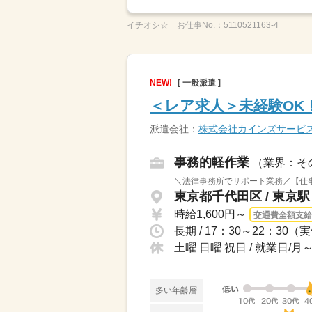
イチオシ☆
お仕事No.：
5110521163-4
NEW!
[ 一般派遣 ]
＜レア求人＞未経験OK
派遣会社：
株式会社カインズサービ
事務的軽作業
（業界：そ
＼法律事務所でサポート業務／【仕事
東京都千代田区 / 東京
時給1,600円～
交通費全額支給
長期 / 17：30～22：
土曜 日曜 祝日 / 就業日/
多い年齢層