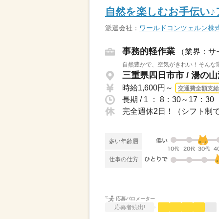
自然を楽しむお手伝い♪
派遣会社：
ワールドコンツェルン株
事務的軽作業
（業界：サ
自然豊かで、空気がきれい！そんな環
三重県四日市市 / 湯の
時給1,600円～
交通費全額支給
長期 / 1 ： 8：30～17：
完全週休2日！（シフト制で
多い年齢層
仕事の仕方
応募バロメーター
応募者続出!