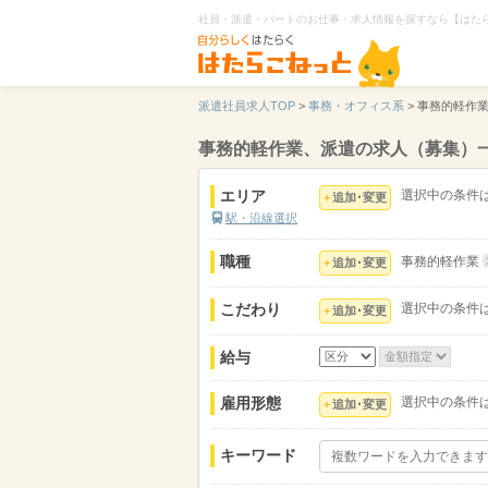
社員・派遣・パートのお仕事・求人情報を探すなら【はた
派遣社員求人TOP
>
事務・オフィス系
>
事務的軽作
事務的軽作業、派遣の求人（募集）
エリア
選択中の条件
追加･変更
駅・沿線選択
職種
事務的軽作業
追加･変更
こだわり
選択中の条件
追加･変更
給与
雇用形態
選択中の条件
追加･変更
キーワード