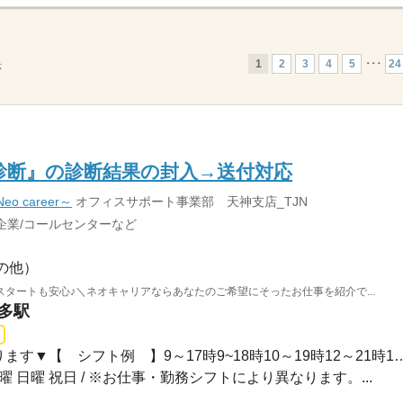
1
2
3
4
5
･･･
24
示
診断』の診断結果の封入→送付対応
 career～
オフィスサポート事業部 天神支店_TJN
企業/コールセンターなど
の他）
タートも安心♪＼ネオキャリアならあなたのご希望にそったお仕事を紹介で...
博多駅
長期 / ▼お仕事により異なります▼【 シフト例 】9～17時9~
土曜 日曜 祝日 / ※お仕事・勤務シフトにより異なります。...