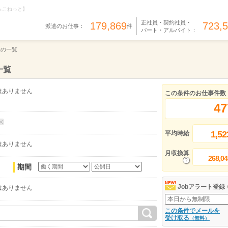
らこねっと】
正社員・契約社員・
179,869
723,
派遣のお仕事：
件
パート・アルバイト：
業の一覧
一覧
はありません
この条件のお仕事件数
47
1,52
平均時給
はありません
月収換算
268,04
期間
Jobアラート登録
はありません
この条件でメールを
受け取る
（無料）