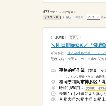
477
件中 / 1～20件を表示
表
オススメ順
新着順
時給順
[ 一般派遣 ]
高収入
＼即日開始OK／『健康
派遣会社：
株式会社ネオキャリア ～Neo
勤務先名：大手メーカー企業/IT関連
事務的軽作業
（業界：そ
／ ていねいな研修あり☆ 未経験ス
福岡県福岡市博多区 / 
時給1,650円～
交通費一部支給
月曜 火曜 水曜 木曜 金曜 