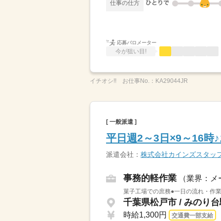
仕事の仕方
応募バロメーター
今が狙い目!
イチオシ!!
お仕事No.：
KA29044JR
[ 一般派遣 ]
平日週2～3日×9～16
派遣会社：
株式会社カインズスタッ
事務的軽作業
（業界：メ
菓子工場での庶務●一日の流れ・作業
千葉県松戸市 / みのり
時給1,300円
交通費一部支給