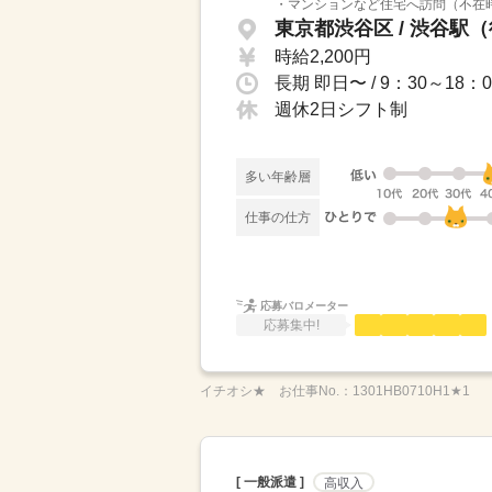
・マンションなど住宅へ訪問（不在時
東京都渋谷区 / 渋谷駅（
時給2,200円
週休2日シフト制
多い年齢層
仕事の仕方
応募バロメーター
応募集中!
イチオシ★
お仕事No.：
1301HB0710H1★1
[ 一般派遣 ]
高収入