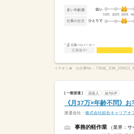
多い年齢層
仕事の仕方
応募バロメーター
応募集中!
イチオシ★
お仕事No.：
TJN促_天神_250612
[ 一般派遣 ]
高収入
給与UP
《月37万×年齢不問》
派遣会社：
株式会社綜合キャリアオ
事務的軽作業
（業界：サ