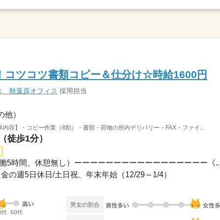
！コツコツ書類コピー＆仕分け☆時給1600円
ス 秋葉原オフィス
採用担当
の他）
内容】・コピー作業（8割）・書類・荷物の所内デリバリー・FAX・ファイ...
駅（徒歩1分）
30（実働5時間、休憩無し）ーーーーーーーーーーーーーーーーー《..
月～金の週5日休日/土日祝、年末年始（12/29～1/4）
男女の割合