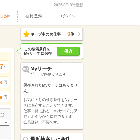
2026/8/8 8時更新
515
会員登録
ログイン
件
0
キープ中のお仕事
件
この検索条件を
保存
Myサーチに保存
7
件
Myサーチ
5件まで保存できます
3
円
保存されたMyサーチはありませ
ん。
円
8
お気に入りの検索条件をMyサー
チに保存することができます。
仕事一覧にある「Myサーチに保
存」ボタンから保存できます。
会員登録は不要です。
最近検索した条件