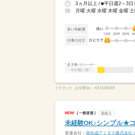
3ヵ月以上 / ■平日週2～
月曜 火曜 水曜 木曜 金曜 土
多い年齢層
仕事の仕方
応募バロメーター
今が狙い目!
イチオシ!!
お仕事No.：
KF16280KR
NEW!
[ 一般派遣 ]
高収入
未経験OK♪シンプル★
派遣会社：
旭化成アミダス株式会社 