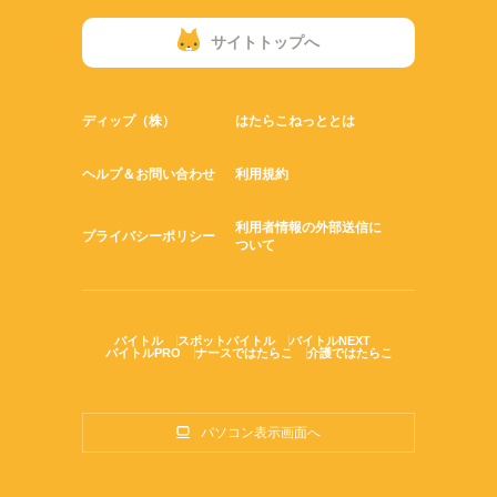
サイトトップへ
ディップ（株）
はたらこねっととは
ヘルプ＆お問い合わせ
利用規約
利用者情報の外部送信に
プライバシーポリシー
ついて
バイトル
スポットバイトル
バイトルNEXT
バイトルPRO
ナースではたらこ
介護ではたらこ
パソコン表示画面へ