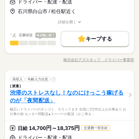
◆中型 or 大型免許をお持ちの方 ※上記は中型以上のお仕事内
のお仕事の勤務時間例です
ドライバー・配達・配送
日給 14,700円～18,375円
給与
【自己申告シフト】 「土日休みで働きたい」 「〇曜日だけ働き
【ムリなく、好きな運転だけを仕事にする方が増加中◎】身体
容・お給与となります！ ※高校生不可 「普通免許だけでスター
働く人の待遇向上
詳しい募集要項をすべて見る
たい」 働きたい日は事前に選べます。 お休み希望の曜日・時間
にあまり負担がかからないので、安心して長く続けていくこと
石川県白山市 / 松任駅近く
トできる」 そんなお仕事もあります◎ お気軽にご応募ください
【給与備考】
高収入
についても 面談の際に教えてくださいね。 ※こちらは中型以上
ができますよ♪
ね。 ※普通免許の方は上記待遇とは異なります
【収入イメージ】
のお仕事の例です
詳細を開く
続きを読む
基本特徴
月323400円以上+残業・深夜手当など
職種/応募資格
お仕事の特徴
給与/時間/休日
応募する
続きを読む
（職場・お仕事によります）
未経験OK
40代活躍
50代活躍
60代歓迎
続きを読む
応募状況
今が狙い目！
キープする
日給 14,700円～18,375円
給与
募集条件
働く人の待遇向上
基本特徴
高収入
ドライバー・配達・配送
職種
詳しい募集要項をすべて見る
男性
女性
男女の割合
長期
期間・時間
【給与備考】
交通費
履歴書不要
WEB登録
WEB選考完結
募集条件
未経験OK
40代活躍
50代活躍
60代歓迎
【たとえば…】 ■センター間配送 ■介護施設の送迎 ■郵便配送
【収入イメージ】
9：00～21：00 11：00～22：00 6：00～17：00 24時間の中でシ
■スーパーの配送（かご車をおして定位置に移動させるだけ） す
交通費
履歴書不要
WEB登録
WEB選考完結
就業時間・曜日
月323400円以上+残業・深夜手当など
株式会社アズスタッフ ドライバー事業部
ひとりで
みんなで
仕事の仕方
フト制！ 【シフト・月収例】 【1】8：00～17：00 【2】9：00
職種/応募資格
お仕事の特徴
給与/時間/休日
べて運転以外は最低限のことだけでOK◎ 負担が少ないので長く
応募する
就業時間・曜日
（職場・お仕事によります）
残20以上
10時～出社
1日4h以下
1日7h以下
～18：00 【3】10：00～19：00 【4】19：00～23：00 【5】1
働けるところがポイントです。 「運転だけに集中したい！」
続きを読む
残20以上
10時～出社
1日4h以下
1日7h以下
9：00～翌4：00 【6】18：00～翌1：00 【7】23：30～翌3：30
「体力に自信がなくなってきた…」 「力仕事がないとありがた
続きを読む
16時前退社
週4日
土日祝休
シフト勤務
【8】22：00～翌10：00 など、シフトは様々！ （休憩1時間）
続きを読む
ドライバー・配達・配送
運輸関連
業界
職種
い」 など。 ≪ここもポイント≫ ●業界でも高水準の給与形態
高収入
年齢入力任意
?
16時前退社
週4日
土日祝休
シフト勤務
男性
女性
男女の割合
長期
期間・時間
短時間の勤務でもしっかり稼げます◎ ※勤務エリアによって異
働き方・環境
です 待機時間分で終わりの時間が伸びても １分単位で残業代が
働き方・環境
派遣
【たとえば…】 ■センター間配送 ■介護施設の送迎 ■郵便配送
なります。 ※過去にあった勤務時間です。 詳しくは弊社コー
出ます。 ●日払いOK ●週4以上も可 ※上記は過去のお仕事例で
渋滞のストレスなし！なのにけっこう稼げる
9：00～21：00 11：00～22：00 6：00～17：00 24時間の中でシ
応募資格
ブランクOK
社会保険制度
日払い
週払い
■スーパーの配送（かご車をおして定位置に移動させるだけ） す
ブランクOK
社会保険制度
日払い
週払い
ディネーターまでお問い合わせください。 ※こちらは中型以上
休日・休暇
す。
ひとりで
みんなで
仕事の仕方
フト制！ 【シフト・月収例】 【1】8：00～17：00 【2】9：00
べて運転以外は最低限のことだけでOK◎ 負担が少ないので長く
のが「夜間配送」
◆中型 or 大型免許をお持ちの方 ※上記は中型以上のお仕事内
のお仕事の勤務時間例です
禁煙・分煙
駅5分以内
バイク自転車
車OK
禁煙・分煙
駅5分以内
バイク自転車
車OK
～18：00 【3】10：00～19：00 【4】19：00～23：00 【5】1
働けるところがポイントです。 「運転だけに集中したい！」
【自己申告シフト】 「平日だけ働きたい」 「〇曜日に働きた
【ムリなく、好きな運転だけを仕事にする方が増加中◎】身体
容・お給与となります！ ※高校生不可 「普通免許だけでスター
9：00～翌4：00 【6】18：00～翌1：00 【7】23：30～翌3：30
幅広いドライバーのオシゴト、そろってます 全国に3万件以上お仕事あり お
「体力に自信がなくなってきた…」 「力仕事がないとありがた
続きを読む
い」 など、働き方は自分で選べます。 曜日・時間についてのご
にあまり負担がかからないので、安心して長く続けていくこと
トできる」 そんなお仕事もあります◎ お気軽にご応募ください
仕事の例 センター間配送●スーパーの配送（かご車を…
【8】22：00～翌10：00 など、シフトは様々！ （休憩1時間）
続きを読む
運輸関連
業界
い」 など。 ≪ここもポイント≫ ●業界でも高水準の給与形態
希望も 面談の際に教えてくださいね。 ※こちらは中型以上のお
ができますよ♪
ね。 ※普通免許の方は上記待遇とは異なります
短時間の勤務でもしっかり稼げます◎ ※勤務エリアによって異
です 待機時間分で終わりの時間が伸びても １分単位で残業代が
仕事の例です
続きを読む
なります。 ※過去にあった勤務時間です。 詳しくは弊社コー
出ます。 ●日払いOK ●週4以上も可 ※上記は過去のお仕事例で
続きを読む
14,700円～18,375円
応募資格
日給
交通費一部支給
ディネーターまでお問い合わせください。 ※こちらは中型以上
休日・休暇
す。
お仕事の特徴
◆中型 or 大型免許をお持ちの方 ※上記は中型以上のお仕事内
のお仕事の勤務時間例です
ドライバー・配達・配送