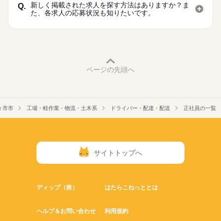
新しく掲載された求人を探す方法はありますか？ま
Q.
た、各求人の応募状況も知りたいです。
ページの先頭へ
々市市
工場・軽作業・物流・土木系
ドライバー・配達・配送
正社員の一覧
サイトトップへ
ディップ（株）
はたらこねっととは
ヘルプ＆お問い合わせ
利用規約