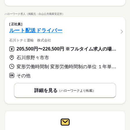
ハローワーク求人（掲載元：白山公共職業安定所）
正社員
ルート配送ドライバー
石川トナミ運輸 株式会社
205,500円〜226,500円 ※フルタイム求人の場合は月額（換算額）、パート求人の場合は時間額を表示しています。
石川県野々市市
変形労働時間制 変形労働時間制の単位 １年単位 就業時間１ 13時00分〜22時00分 就業時間に関する特記事項 残業については月３０～５０時間程度となります
その他
詳細を見る
（ハローワークより転載）