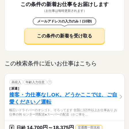
この条件の新着お仕事を
お届けします
（お仕事は毎時更新されます）
メールアドレスの入力のみ！(10秒)
この条件の新着を受け取る
この検索条件に近いお仕事はこちら
高収入
年齢入力任意
?
派遣
接客・力仕事なしOK。どうかここでは、ご自
愛ください／運転
幅広いドライバーのオシゴト、そろってます 全国に3万件以上お仕事あり お
仕事の例 センター間配送●スーパーの配送（かご車を…
14,700円～18,375円
日給
交通費一部支給