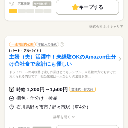
未経験OK
40代活躍
50代活躍
60代歓迎
続きを読む
応募状況
今が狙い目！
キープする
日給 14,700円～18,375円
給与
募集条件
働く人の待遇向上
基本特徴
高収入
介護助手
職種
詳しい募集要項をすべて見る
低い
高い
多い年齢層
長期
期間・時間
【給与備考】
交通費
履歴書不要
WEB登録
WEB選考完結
募集条件
未経験OK
40代活躍
50代活躍
60代歓迎
●しっかり稼ぎたい ●今後も長く続けられる仕事がしたい そんな
【収入イメージ】
9：00～21：00 11：00～22：00 6：00～17：00 24時間の中でシ
方、 「介護」のお仕事はいかがでしょうか？ 介護といっても、
交通費
履歴書不要
WEB登録
WEB選考完結
就業時間・曜日
月323400円以上+残業・深夜手当など
株式会社ネオキャリア
男性
女性
男女の割合
フト制！ 【シフト・月収例】 【1】8：00～17：00 【2】9：00
職種/応募資格
お仕事の特徴
給与/時間/休日
最近では 経験や資格がまったくいらない “サポート”的なお仕事
応募する
就業時間・曜日
（職場・お仕事によります）
残20以上
10時～出社
1日4h以下
1日7h以下
～18：00 【3】10：00～19：00 【4】19：00～23：00 【5】1
が増えてるんです。 たとえば、未経験・無資格の 新人さんにお
続きを読む
残20以上
10時～出社
1日4h以下
1日7h以下
9：00～翌4：00 【6】18：00～翌1：00 【7】23：30～翌3：30
任せするのは リネン（シーツ・枕カバー・タオル類） の補充・
続きを読む
16時前退社
週4日
土日祝休
シフト勤務
【8】22：00～翌10：00 など、シフトは様々！ （休憩1時間）
続きを読む
介護助手
医療・介護・福祉関連
業界
職種
運搬 など 本当に誰でもできる カンタンなお仕事ばかり。 お仕
一週間以内公開
年齢入力任意
?
16時前退社
週4日
土日祝休
シフト勤務
低い
高い
多い年齢層
長期
期間・時間
短時間の勤務でもしっかり稼げます◎ ※勤務エリアによって異
働き方・環境
事に慣れてきたら、少しずつ 専門的なこともお任せしていきま
働き方・環境
パート・アルバイト
●しっかり稼ぎたい ●今後も長く続けられる仕事がしたい そんな
なります。 ※過去にあった勤務時間です。 詳しくは弊社コー
す。 （食事・入浴・お手洗いのサポートなど） きちんと経験を
主婦（夫）活躍中！未経験OKのAmazon仕分
9：00～21：00 11：00～22：00 6：00～17：00 24時間の中でシ
応募資格
ブランクOK
社会保険制度
日払い
週払い
方、 「介護」のお仕事はいかがでしょうか？ 介護といっても、
ブランクOK
社会保険制度
日払い
週払い
ディネーターまでお問い合わせください。 ※こちらは中型以上
休日・休暇
積めば、 今後長く必要とされる介護のお仕事。 あなたもはじめ
男性
女性
男女の割合
フト制！ 【シフト・月収例】 【1】8：00～17：00 【2】9：00
最近では 経験や資格がまったくいらない “サポート”的なお仕事
け◎社食で家計にも優しい
●無資格・未経験OK！ ●人柄重視の採用です ・48.8%が無資格
のお仕事の勤務時間例です
禁煙・分煙
駅5分以内
バイク自転車
車OK
てみませんか？
禁煙・分煙
駅5分以内
バイク自転車
車OK
～18：00 【3】10：00～19：00 【4】19：00～23：00 【5】1
が増えてるんです。 たとえば、未経験・無資格の 新人さんにお
【自己申告シフト】 「平日だけ働きたい」 「〇曜日に働きた
【AT限定OK】ゆとりのあるスケジュールを組んでいますし、施
からスタート ・56.7％が未経験からスタート 「介護職員初任者
9：00～翌4：00 【6】18：00～翌1：00 【7】23：30～翌3：30
ドライバーへの荷物受け渡し作業はとてもシンプル。未経験の方でもすぐに
任せするのは リネン（シーツ・枕カバー・タオル類） の補充・
続きを読む
い」 など、働き方は自分で選べます。 曜日・時間についてのご
設の近所への送迎がほとんど。初めて方も少しずつ慣れていく
研修」がとれる スクールもありますし、 資格がとれるまでは無
覚えられる内容です！担当業務は一人ひとりの適性を加…
【8】22：00～翌10：00 など、シフトは様々！ （休憩1時間）
続きを読む
医療・介護・福祉関連
業界
運搬 など 本当に誰でもできる カンタンなお仕事ばかり。 お仕
希望も 面談の際に教えてくださいね。 ※こちらは中型以上のお
ことができます。主婦（夫）さんや、子育て中の方も働きやす
資格・未経験でも 働ける職場をご紹介するなど、 介護未経験の
短時間の勤務でもしっかり稼げます◎ ※勤務エリアによって異
事に慣れてきたら、少しずつ 専門的なこともお任せしていきま
仕事の例です
い環境を整えています！
方を全力でバックアップします！ もちろん経験者の方や、 介護
続きを読む
なります。 ※過去にあった勤務時間です。 詳しくは弊社コー
す。 （食事・入浴・お手洗いのサポートなど） きちんと経験を
続きを読む
1,200円～1,500円
応募資格
時給
福祉士、ケアマネージャー、 介護職員初任者研修等の資格保有
交通費一部支給
ディネーターまでお問い合わせください。 ※こちらは中型以上
休日・休暇
積めば、 今後長く必要とされる介護のお仕事。 あなたもはじめ
者の方も大歓迎！
●無資格・未経験OK！ ●人柄重視の採用です ・48.8%が無資格
のお仕事の勤務時間例です
梱包・仕分け・検品
てみませんか？
お仕事の特徴
日給 10,800円
給与
【自己申告シフト】 「平日だけ働きたい」 「〇曜日に働きた
【AT限定OK】ゆとりのあるスケジュールを組んでいますし、施
からスタート ・56.7％が未経験からスタート 「介護職員初任者
詳しい募集要項をすべて見る
い」 など、働き方は自分で選べます。 曜日・時間についてのご
設の近所への送迎がほとんど。初めて方も少しずつ慣れていく
石川県野々市市 / 野々市駅（車4分）
研修」がとれる スクールもありますし、 資格がとれるまでは無
基本特徴
【経験・お持ちの資格によって異なります】 ■未経験の方（無資
希望も 面談の際に教えてくださいね。 ※こちらは中型以上のお
ことができます。主婦（夫）さんや、子育て中の方も働きやす
資格・未経験でも 働ける職場をご紹介するなど、 介護未経験の
格）：時給1350円～ ■未経験の方（有資格）：時給1350円～ ■
未経験OK
新卒・第二
20代活躍
30代活躍
40代活躍
仕事の例です
い環境を整えています！
詳細を開く
方を全力でバックアップします！ もちろん経験者の方や、 介護
続きを読む
経験者（無資格）：時給1350円～ ■経験者（有資格）：時給140
職種/応募資格
お仕事の特徴
給与/時間/休日
応募する
続きを読む
福祉士、ケアマネージャー、 介護職員初任者研修等の資格保有
50代活躍
0円～ ■介護福祉士：時給1500円 ※22時～翌5時の就労は深夜時
者の方も大歓迎！