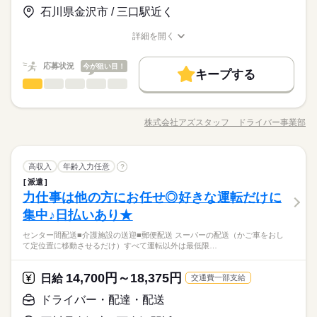
詳しい募集要項をすべて見る
い」 など、働き方は自分で選べます。 曜日・時間についてのご
の電話登録もあり。「荷積み・荷下ろしナシ」など、腰に優し
石川県金沢市 / 三口駅近く
トできる」 そんなお仕事もたくさんあります◎ お気軽にご応募
【給与備考】
高収入
希望も 面談の際に教えてくださいね。 ※こちらは中型以上のお
いもお仕事たくさん揃ってます！
くださいね。 ※普通免許の方は給与など待遇が異なります 詳細
【収入イメージ】
仕事の例です
詳細を開く
はお気軽にご相談ください！
続きを読む
基本特徴
月323400円以上+残業・深夜手当など
職種/応募資格
お仕事の特徴
給与/時間/休日
応募する
続きを読む
（職場・お仕事によります）
未経験OK
40代活躍
50代活躍
60代歓迎
続きを読む
応募状況
今が狙い目！
キープする
日給 14,700円～18,375円
給与
募集条件
働く人の待遇向上
基本特徴
高収入
ドライバー・配達・配送
職種
詳しい募集要項をすべて見る
男性
女性
男女の割合
長期
期間・時間
【給与備考】
交通費
履歴書不要
WEB登録
WEB選考完結
募集条件
未経験OK
40代活躍
50代活躍
60代歓迎
車内での時間は俺の時間。 仕事中でもそこに自由がある。 そん
【収入イメージ】
19：00～4：00 18：00～1：00 23：30～3：30 24時間の中でシ
な俺にも シフトに入れなかったり 残業ができなくなったり 不自
交通費
履歴書不要
WEB登録
WEB選考完結
就業時間・曜日
月323400円以上+残業・深夜手当など
株式会社アズスタッフ ドライバー事業部
ひとりで
みんなで
仕事の仕方
フト制！ 【シフト・月収例】 【1】8：00～17：00 【2】9：00
職種/応募資格
お仕事の特徴
給与/時間/休日
由なときがたまにある。 でも”アズスタッフ”は違った。 全国30,
応募する
就業時間・曜日
（職場・お仕事によります）
残20以上
10時～出社
1日4h以下
1日7h以下
～18：00 【3】10：00～19：00 【4】19：00～23：00 【5】1
000件の求人数はだてじゃない。 俺の要望通り好きな時に好きな
続きを読む
残20以上
10時～出社
1日4h以下
1日7h以下
9：00～翌4：00 【6】18：00～翌1：00 【7】23：30～翌3：30
だけ働けるようにしてくれる。 また、日払い＆高日給でがっつ
続きを読む
16時前退社
週4日
土日祝休
シフト勤務
【8】22：00～翌10：00 など、シフトは様々！ （休憩1時間）
続きを読む
ドライバー・配達・配送
運輸関連
業界
職種
り稼げる。 これからも自由に稼いでく俺は アズスタッフで派遣
高収入
年齢入力任意
?
16時前退社
週4日
土日祝休
シフト勤務
男性
女性
男女の割合
長期
期間・時間
短時間の勤務でもしっかり稼げます◎ ※勤務エリアによって異
働き方・環境
の仕事を続けてく。 【採用担当より】 ●センター間配送 ●スー
働き方・環境
派遣
車内での時間は俺の時間。 仕事中でもそこに自由がある。 そん
なります。 ※過去にあった勤務時間です。 詳しくは弊社コー
パーの配送（かご車をおして定位置に移動させるだけ） ●介護施
力仕事は他の方にお任せ◎好きな運転だけに
19：00～4：00 18：00～1：00 23：30～3：30 24時間の中でシ
応募資格
ブランクOK
社会保険制度
日払い
週払い
な俺にも シフトに入れなかったり 残業ができなくなったり 不自
ブランクOK
社会保険制度
日払い
週払い
ディネーターまでお問い合わせください。 ※こちらは中型以上
休日・休暇
設の送迎 ●郵便配送 など多種多様なお仕事がございます。
ひとりで
みんなで
仕事の仕方
フト制！ 【シフト・月収例】 【1】8：00～17：00 【2】9：00
由なときがたまにある。 でも”アズスタッフ”は違った。 全国30,
集中♪日払いあり★
◆中型 or 大型免許をお持ちの方 ※上記は中型以上のお仕事内
のお仕事の勤務時間例です
禁煙・分煙
駅5分以内
バイク自転車
車OK
禁煙・分煙
駅5分以内
バイク自転車
車OK
～18：00 【3】10：00～19：00 【4】19：00～23：00 【5】1
000件の求人数はだてじゃない。 俺の要望通り好きな時に好きな
【自己申告シフト】 「平日だけ働きたい」 「〇曜日に働きた
【シフト自由/日払い】来社・履歴書不要のWEB登録♪はじめて
容・お給与となります！ ※高校生不可 「普通免許だけでスター
9：00～翌4：00 【6】18：00～翌1：00 【7】23：30～翌3：30
センター間配送■介護施設の送迎■郵便配送 スーパーの配送（かご車をおし
だけ働けるようにしてくれる。 また、日払い＆高日給でがっつ
続きを読む
い」 など、働き方は自分で選べます。 曜日・時間についてのご
の方も、大歓迎！即払いでお給料をもらっちゃおう♪
トできる」 そんなお仕事もあります◎ お気軽にご応募ください
て定位置に移動させるだけ）すべて運転以外は最低限…
【8】22：00～翌10：00 など、シフトは様々！ （休憩1時間）
続きを読む
運輸関連
業界
り稼げる。 これからも自由に稼いでく俺は アズスタッフで派遣
希望も 面談の際に教えてくださいね。 ※こちらは中型以上のお
ね。 ※普通免許の方は上記待遇とは異なります
短時間の勤務でもしっかり稼げます◎ ※勤務エリアによって異
の仕事を続けてく。 【採用担当より】 ●センター間配送 ●スー
仕事の例です
続きを読む
なります。 ※過去にあった勤務時間です。 詳しくは弊社コー
パーの配送（かご車をおして定位置に移動させるだけ） ●介護施
続きを読む
14,700円～18,375円
応募資格
日給
お仕事の特徴
交通費一部支給
ディネーターまでお問い合わせください。 ※こちらは中型以上
休日・休暇
設の送迎 ●郵便配送 など多種多様なお仕事がございます。
◆中型 or 大型免許をお持ちの方 ※上記は中型以上のお仕事内
のお仕事の勤務時間例です
働く人の待遇向上
ドライバー・配達・配送
日給 14,700円～18,375円
給与
【自己申告シフト】 「平日だけ働きたい」 「〇曜日に働きた
【シフト自由/日払い】来社・履歴書不要のWEB登録♪はじめて
容・お給与となります！ ※高校生不可 「普通免許だけでスター
詳しい募集要項をすべて見る
高収入