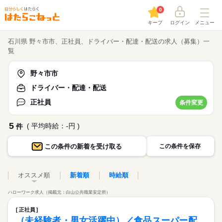
0
キープ
ログイン
メニュー
石川県 野々市市、正社員、ドライバー・配達・配送の求人（募集）一
覧
野々市市
ドライバー・配達・配送
正社員
条件変更
5
( 平均時給：-円 )
件
この条件の
新着を受け取る
この条件を保存
オススメ順
新着順
時給順
ハローワーク求人（掲載元：白山公共職業安定所）
正社員
（未経験者・男女活躍中）／食品スーパー配