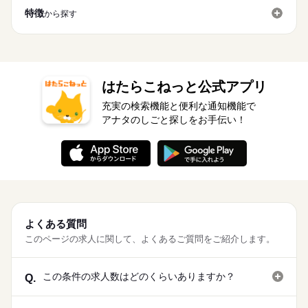
【給与備考】 ［2026/09/01~2026/10/31］ ・5時-22時：時給125
16時前退社
扶養内
週2・3日
週4日
土日祝のみ
特徴
募集条件
から探す
3ヵ月以上
期間・時間
0円（高校生：時給1200円） ・22時-5時：時給1625円 ※早朝手
続きを読む
シフト勤務
勤務先公開
交通費
勤務地固定
主婦・主夫
学生歓迎
当（5：00-9：00）時給+150円 ［通常］ ・5時-22時：時給1150
00：00～00：00 ※1日実働最低2時間 ※残業代は全額支給 週2日
応募する
円（高校生：時給1100円） ・22時-5時：時給1500円 ※早朝手当
～・1日2h～OK！ ※状況に応じて募集を終了させていただく場
働き方・環境
履歴書不要
（5：00-9：00）時給+150円 ※研修中は通常時給です。 ※時給
続きを読む
合もございます。 詳細は面接時にご相談ください。 【自己申告
就業時間・曜日
大手企業
社会保険制度
制服あり
禁煙・分煙
車OK
UP制度あり♪ 【交通費備考】 規定内支給
による契約シフト】 基本は固定シフトになりますが、 学校の試
10時～出社
17時～出社
1日4h以下
1日7h以下
験や家庭の行事など イレギュラーにはもちろん対応しますの
はたらこねっと公式アプリ
続きを読む
OPスタッフ
PC不要
3ヵ月以上
期間・時間
で、 その際はお気軽にご相談ください。 ※22時～翌5時までは1
16時前退社
扶養内
週2・3日
週4日
土日祝のみ
充実の検索機能と便利な通知機能で
8歳以上の方
00：00～00：00 ※1日実働最低2時間 ※残業代は全額支給 週2日
シフト勤務
アナタのしごと探しをお手伝い！
休日・休暇
～・1日2h～OK！ ※状況に応じて募集を終了させていただく場
働き方・環境
合もございます。 詳細は面接時にご相談ください。 【自己申告
シフト制
大手企業
社会保険制度
制服あり
禁煙・分煙
車OK
による契約シフト】 基本は固定シフトになりますが、 学校の試
験や家庭の行事など イレギュラーにはもちろん対応しますの
続きを読む
OPスタッフ
PC不要
で、 その際はお気軽にご相談ください。 ※22時～翌5時までは1
8歳以上の方
休日・休暇
シフト制
よくある質問
このページの求人に関して、よくあるご質問をご紹介します。
この条件の求人数はどのくらいありますか？
Q.