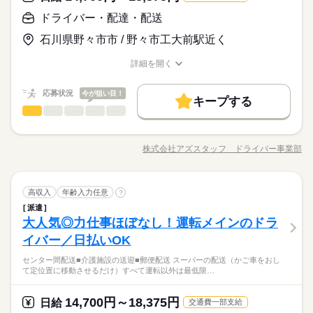
ドライバー・配達・配送
石川県野々市市 / 野々市工大前駅近く
詳細を開く
職種/応募資格
お仕事の特徴
給与/時間/休日
応募状況
今が狙い目！
キープする
ドライバー・配達・配送
職種
男性
女性
男女の割合
2～4t、中型・大型トラックなど…。 幅広いドライバーのオシゴ
ト、そろってます◎ （全国に3万件以上お仕事あり！） 【お仕
株式会社アズスタッフ ドライバー事業部
ひとりで
みんなで
仕事の仕方
職種/応募資格
お仕事の特徴
給与/時間/休日
事の例】 ●センター間配送 ●スーパーの配送（かご車をおして定
位置に移動させるだけ） ●介護施設の送迎 ●郵便配送 運転以外
は最低限のことだけ。 たとえば、荷積み・荷卸しがない お仕事
続きを読む
ドライバー・配達・配送
運輸関連
業界
職種
もたくさん◎ 年齢が高めの方や 女性の方もしっかり 活躍中で
高収入
年齢入力任意
?
男性
女性
男女の割合
す！ ※上記は過去のお仕事例です。 ≪ここもポイント≫ ●業界
派遣
2～4t、中型・大型トラックなど…。 幅広いドライバーのオシゴ
でも高水準の給与形態です。 待機時間分で終わりの時間が伸び
大人気◎力仕事ほぼなし！運転メインのドラ
応募資格
ト、そろってます◎ （全国に3万件以上お仕事あり！） 【お仕
ても 1分単位で残業代が出ます。
ひとりで
みんなで
仕事の仕方
事の例】 ●センター間配送 ●スーパーの配送（かご車をおして定
イバー／日払いOK
◆中型 or 大型免許をお持ちの方 ※上記は中型以上のお仕事内
位置に移動させるだけ） ●介護施設の送迎 ●郵便配送 運転以外
【日払いOK】2～4t、中型・大型トラックなどのドライバー募集
容・お給与となります！ ※高校生不可 「普通免許だけでスター
センター間配送■介護施設の送迎■郵便配送 スーパーの配送（かご車をおし
は最低限のことだけ。 たとえば、荷積み・荷卸しがない お仕事
続きを読む
中！来社不要の電話登録もあり。全国に3万件以上の求人あり。
トできる」 そんなお仕事もあります◎ お気軽にご応募ください
て定位置に移動させるだけ）すべて運転以外は最低限…
運輸関連
業界
もたくさん◎ 年齢が高めの方や 女性の方もしっかり 活躍中で
その中から、あなたの希望に合う、ぴったりなお仕事をご紹介
ね。 ※普通免許の方は上記待遇とは異なります
す！ ※上記は過去のお仕事例です。 ≪ここもポイント≫ ●業界
いたします。
続きを読む
でも高水準の給与形態です。 待機時間分で終わりの時間が伸び
14,700円～18,375円
応募資格
日給
交通費一部支給
ても 1分単位で残業代が出ます。