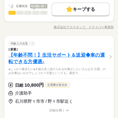
（職場・お仕事によります）
未経験OK
40代活躍
50代活躍
60代歓迎
続きを読む
応募状況
今が狙い目！
キープする
日給 14,700円～18,375円
給与
募集条件
働く人の待遇向上
基本特徴
高収入
ドライバー・配達・配送
職種
詳しい募集要項をすべて見る
男性
女性
男女の割合
長期
期間・時間
【給与備考】
交通費
履歴書不要
WEB登録
WEB選考完結
募集条件
未経験OK
40代活躍
50代活躍
60代歓迎
【たとえば…】 ■センター間配送 ■介護施設の送迎 ■郵便配送
【収入イメージ】
19：00～4：00 18：00～1：00 23：30～3：30 24時間の中でシ
■スーパーの配送（かご車をおして定位置に移動させるだけ） す
交通費
履歴書不要
WEB登録
WEB選考完結
就業時間・曜日
月323400円以上+残業・深夜手当など
株式会社アズスタッフ ドライバー事業部
ひとりで
みんなで
仕事の仕方
フト制！ 【シフト・月収例】 【1】8：00～17：00 【2】9：00
職種/応募資格
お仕事の特徴
給与/時間/休日
べて運転以外は最低限のことだけでOK◎ 負担が少ないので長く
応募する
就業時間・曜日
（職場・お仕事によります）
残20以上
10時～出社
1日4h以下
1日7h以下
～18：00 【3】10：00～19：00 【4】19：00～23：00 【5】1
働けるところがポイントです。 「運転だけに集中したい！」
続きを読む
残20以上
10時～出社
1日4h以下
1日7h以下
9：00～翌4：00 【6】18：00～翌1：00 【7】23：30～翌3：30
「体力に自信がなくなってきた…」 「力仕事がないとありがた
続きを読む
16時前退社
週4日
土日祝休
シフト勤務
【8】22：00～翌10：00 など、シフトは様々！ （休憩1時間）
続きを読む
ドライバー・配達・配送
運輸関連
業界
職種
い」 など。 ≪ここもポイント≫ ●業界でも高水準の給与形態
年齢入力任意
?
16時前退社
週4日
土日祝休
シフト勤務
男性
女性
男女の割合
長期
期間・時間
短時間の勤務でもしっかり稼げます◎ ※勤務エリアによって異
働き方・環境
です 待機時間分で終わりの時間が伸びても １分単位で残業代が
働き方・環境
派遣
【たとえば…】 ■センター間配送 ■介護施設の送迎 ■郵便配送
なります。 ※過去にあった勤務時間です。 詳しくは弊社コー
出ます。 ●日払いOK ●週4以上も可 ※上記は過去のお仕事例で
【年齢不問！】生活サポート＆送迎◆車の運
19：00～4：00 18：00～1：00 23：30～3：30 24時間の中でシ
応募資格
ブランクOK
社会保険制度
日払い
週払い
■スーパーの配送（かご車をおして定位置に移動させるだけ） す
ブランクOK
社会保険制度
日払い
週払い
ディネーターまでお問い合わせください。 ※こちらは中型以上
休日・休暇
す。
ひとりで
みんなで
仕事の仕方
フト制！ 【シフト・月収例】 【1】8：00～17：00 【2】9：00
べて運転以外は最低限のことだけでOK◎ 負担が少ないので長く
転できる方優遇♪
◆中型 or 大型免許をお持ちの方 ※上記は中型以上のお仕事内
のお仕事の勤務時間例です
禁煙・分煙
駅5分以内
バイク自転車
車OK
禁煙・分煙
駅5分以内
バイク自転車
車OK
～18：00 【3】10：00～19：00 【4】19：00～23：00 【5】1
働けるところがポイントです。 「運転だけに集中したい！」
【自己申告シフト】 「平日だけ働きたい」 「〇曜日に働きた
【ムリなく、好きな運転だけを仕事にする方が増加中◎】身体
容・お給与となります！ ※高校生不可 「普通免許だけでスター
9：00～翌4：00 【6】18：00～翌1：00 【7】23：30～翌3：30
●しっかり稼ぎたい●今後も長く続けられる仕事がしたいそんな方 介護」の
「体力に自信がなくなってきた…」 「力仕事がないとありがた
続きを読む
い」 など、働き方は自分で選べます。 曜日・時間についてのご
にあまり負担がかからないので、安心して長く続けていくこと
トできる」 そんなお仕事もあります◎ お気軽にご応募ください
お仕事はいかがでしょうか？介護といっても、最近で…
【8】22：00～翌10：00 など、シフトは様々！ （休憩1時間）
続きを読む
運輸関連
業界
い」 など。 ≪ここもポイント≫ ●業界でも高水準の給与形態
希望も 面談の際に教えてくださいね。 ※こちらは中型以上のお
ができますよ♪
ね。 ※普通免許の方は上記待遇とは異なります
短時間の勤務でもしっかり稼げます◎ ※勤務エリアによって異
です 待機時間分で終わりの時間が伸びても １分単位で残業代が
仕事の例です
続きを読む
なります。 ※過去にあった勤務時間です。 詳しくは弊社コー
出ます。 ●日払いOK ●週4以上も可 ※上記は過去のお仕事例で
続きを読む
10,800円
応募資格
日給
交通費全額支給
ディネーターまでお問い合わせください。 ※こちらは中型以上
休日・休暇
す。
お仕事の特徴
◆中型 or 大型免許をお持ちの方 ※上記は中型以上のお仕事内
のお仕事の勤務時間例です
介護助手
日給 14,700円～18,375円
給与
【自己申告シフト】 「平日だけ働きたい」 「〇曜日に働きた
【ムリなく、好きな運転だけを仕事にする方が増加中◎】身体
容・お給与となります！ ※高校生不可 「普通免許だけでスター
働く人の待遇向上
詳しい募集要項をすべて見る
い」 など、働き方は自分で選べます。 曜日・時間についてのご
にあまり負担がかからないので、安心して長く続けていくこと
石川県野々市市 / 野々市駅近く
トできる」 そんなお仕事もあります◎ お気軽にご応募ください
【給与備考】
高収入
希望も 面談の際に教えてくださいね。 ※こちらは中型以上のお
ができますよ♪
ね。 ※普通免許の方は上記待遇とは異なります
【収入イメージ】
仕事の例です
詳細を開く
続きを読む
基本特徴
月323400円以上+残業・深夜手当など
職種/応募資格
お仕事の特徴
給与/時間/休日
応募する
続きを読む
（職場・お仕事によります）