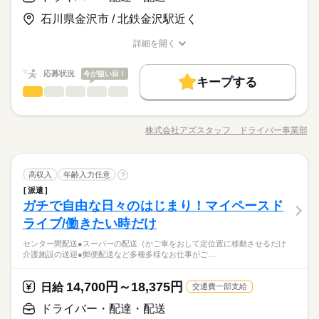
日給 14,700円～18,375円
給与
【自己申告シフト】 「平日だけ働きたい」 「〇曜日に働きた
【ムリなく、好きな運転だけを仕事にする方が増加中◎】身体
容・お給与となります！ ※高校生不可 「普通免許だけでスター
働く人の待遇向上
詳しい募集要項をすべて見る
い」 など、働き方は自分で選べます。 曜日・時間についてのご
にあまり負担がかからないので、安心して長く続けていくこと
石川県金沢市 / 北鉄金沢駅近く
トできる」 そんなお仕事もあります◎ お気軽にご応募ください
【給与備考】
高収入
希望も 面談の際に教えてくださいね。 ※こちらは中型以上のお
ができますよ♪
ね。 ※普通免許の方は上記待遇とは異なります
【収入イメージ】
仕事の例です
詳細を開く
続きを読む
基本特徴
月323400円以上+残業・深夜手当など
職種/応募資格
お仕事の特徴
給与/時間/休日
応募する
続きを読む
（職場・お仕事によります）
未経験OK
40代活躍
50代活躍
60代歓迎
続きを読む
応募状況
今が狙い目！
キープする
日給 14,700円～18,375円
給与
募集条件
働く人の待遇向上
基本特徴
高収入
ドライバー・配達・配送
職種
詳しい募集要項をすべて見る
男性
女性
男女の割合
長期
期間・時間
【給与備考】
交通費
履歴書不要
WEB登録
WEB選考完結
募集条件
未経験OK
40代活躍
50代活躍
60代歓迎
2～4t、中型・大型トラックなど…。 幅広いドライバーのオシゴ
【収入イメージ】
9：00～21：00 11：00～22：00 6：00～17：00 24時間の中でシ
ト、そろってます◎ （全国に3万件以上お仕事あり！） 【お仕
交通費
履歴書不要
WEB登録
WEB選考完結
就業時間・曜日
月323400円以上+残業・深夜手当など
株式会社アズスタッフ ドライバー事業部
ひとりで
みんなで
仕事の仕方
フト制！ 【シフト・月収例】 【1】8：00～17：00 【2】9：00
職種/応募資格
お仕事の特徴
給与/時間/休日
事の例】 ●センター間配送 ●スーパーの配送（かご車をおして定
応募する
就業時間・曜日
（職場・お仕事によります）
残20以上
10時～出社
1日4h以下
1日7h以下
～18：00 【3】10：00～19：00 【4】19：00～23：00 【5】1
位置に移動させるだけ） ●介護施設の送迎 ●郵便配送 運転以外
続きを読む
残20以上
10時～出社
1日4h以下
1日7h以下
9：00～翌4：00 【6】18：00～翌1：00 【7】23：30～翌3：30
は最低限のことだけ。 たとえば、荷積み・荷卸しがない お仕事
続きを読む
16時前退社
週4日
土日祝休
シフト勤務
【8】22：00～翌10：00 など、シフトは様々！ （休憩1時間）
続きを読む
ドライバー・配達・配送
運輸関連
業界
職種
もたくさん◎ 年齢が高めの方や 女性の方もしっかり 活躍中で
高収入
年齢入力任意
?
16時前退社
週4日
土日祝休
シフト勤務
男性
女性
男女の割合
長期
期間・時間
短時間の勤務でもしっかり稼げます◎ ※勤務エリアによって異
働き方・環境
す！ ※上記は過去のお仕事例です。 ≪ここもポイント≫ ●業界
働き方・環境
派遣
2～4t、中型・大型トラックなど…。 幅広いドライバーのオシゴ
なります。 ※過去にあった勤務時間です。 詳しくは弊社コー
でも高水準の給与形態です。 待機時間分で終わりの時間が伸び
ガチで自由な日々のはじまり！マイペースド
9：00～21：00 11：00～22：00 6：00～17：00 24時間の中でシ
応募資格
ブランクOK
社会保険制度
日払い
週払い
ト、そろってます◎ （全国に3万件以上お仕事あり！） 【お仕
ブランクOK
社会保険制度
日払い
週払い
ディネーターまでお問い合わせください。 ※こちらは中型以上
休日・休暇
ても 1分単位で残業代が出ます。
ひとりで
みんなで
仕事の仕方
フト制！ 【シフト・月収例】 【1】8：00～17：00 【2】9：00
事の例】 ●センター間配送 ●スーパーの配送（かご車をおして定
ライブ/働きたい時だけ
◆中型 or 大型免許をお持ちの方 ※上記は中型以上のお仕事内
のお仕事の勤務時間例です
禁煙・分煙
駅5分以内
バイク自転車
車OK
禁煙・分煙
駅5分以内
バイク自転車
車OK
～18：00 【3】10：00～19：00 【4】19：00～23：00 【5】1
位置に移動させるだけ） ●介護施設の送迎 ●郵便配送 運転以外
【自己申告シフト】 「平日だけ働きたい」 「〇曜日に働きた
2～4t、中型・大型トラックなどのドライバー募集中！来社不要
容・お給与となります！ ※高校生不可 「普通免許だけでスター
9：00～翌4：00 【6】18：00～翌1：00 【7】23：30～翌3：30
センター間配送●スーパーの配送（かご車をおして定位置に移動させるだけ
は最低限のことだけ。 たとえば、荷積み・荷卸しがない お仕事
続きを読む
い」 など、働き方は自分で選べます。 曜日・時間についてのご
の電話登録もあり。「荷積み・荷下ろしナシ」など、腰に優し
トできる」 そんなお仕事もたくさんあります◎ お気軽にご応募
介護施設の送迎●郵便配送など多種多様なお仕事がご…
【8】22：00～翌10：00 など、シフトは様々！ （休憩1時間）
続きを読む
運輸関連
業界
もたくさん◎ 年齢が高めの方や 女性の方もしっかり 活躍中で
希望も 面談の際に教えてくださいね。 ※こちらは中型以上のお
いもお仕事たくさん揃ってます！
くださいね。 ※普通免許の方は給与など待遇が異なります 詳細
短時間の勤務でもしっかり稼げます◎ ※勤務エリアによって異
す！ ※上記は過去のお仕事例です。 ≪ここもポイント≫ ●業界
仕事の例です
はお気軽にご相談ください！
続きを読む
なります。 ※過去にあった勤務時間です。 詳しくは弊社コー
でも高水準の給与形態です。 待機時間分で終わりの時間が伸び
続きを読む
14,700円～18,375円
応募資格
日給
交通費一部支給
ディネーターまでお問い合わせください。 ※こちらは中型以上
休日・休暇
ても 1分単位で残業代が出ます。
お仕事の特徴
◆中型 or 大型免許をお持ちの方 ※上記は中型以上のお仕事内
のお仕事の勤務時間例です
ドライバー・配達・配送
日給 14,700円～18,375円
給与
【自己申告シフト】 「平日だけ働きたい」 「〇曜日に働きた
2～4t、中型・大型トラックなどのドライバー募集中！来社不要
容・お給与となります！ ※高校生不可 「普通免許だけでスター
働く人の待遇向上