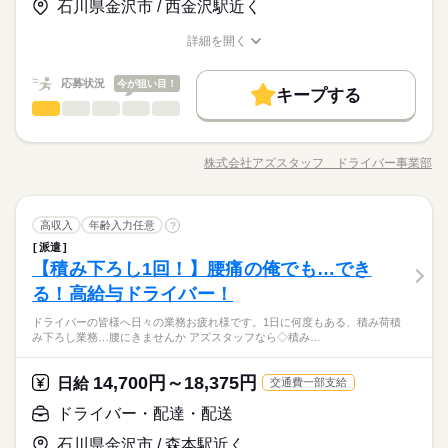
い」 など、働き方は自分で選べます。 曜日・時間についてのご
の方も、大歓迎！即払いでお給料をもらっちゃおう♪
石川県金沢市 / 西金沢駅近く
トできる」 そんなお仕事もあります◎ お気軽にご応募ください
【給与備考】
希望も 面談の際に教えてくださいね。 ※こちらは中型以上のお
ね。 ※普通免許の方は上記待遇とは異なります
基本特徴
【収入イメージ】
仕事の例です
詳細を開く
続きを読む
月323400円以上+残業・深夜手当など
未経験OK
40代活躍
50代活躍
60代歓迎
職種/応募資格
お仕事の特徴
給与/時間/休日
応募する
続きを読む
続きを読む
（職場・お仕事によります）
募集条件
応募状況
働く人の待遇向上
今が狙い目！
基本特徴
高収入
キープする
日給 14,700円～18,375円
給与
ドライバー・配達・配送
職種
交通費
履歴書不要
WEB登録
WEB選考完結
募集条件
詳しい募集要項をすべて見る
未経験OK
40代活躍
50代活躍
60代歓迎
男性
女性
男女の割合
長期
期間・時間
【給与備考】
【たとえば…】 ■センター間配送 ■介護施設の送迎 ■郵便配送
交通費
履歴書不要
WEB登録
WEB選考完結
就業時間・曜日
【収入イメージ】
8：00～17：00 9：00～18：00 22：00～10：00 24時間の中でシ
■スーパーの配送（かご車をおして定位置に移動させるだけ） す
就業時間・曜日
月323400円以上+残業・深夜手当など
株式会社アズスタッフ ドライバー事業部
残20以上
10時～出社
ひとりで
1日4h以下
1日7h以下
みんなで
仕事の仕方
フト制！ 【シフト・月収例】 【1】8：00～17：00 【2】9：00
職種/応募資格
お仕事の特徴
給与/時間/休日
べて運転以外は最低限のことだけでOK◎ 負担が少ないので長く
応募する
続きを読む
（職場・お仕事によります）
残20以上
10時～出社
1日4h以下
1日7h以下
～18：00 【3】10：00～19：00 【4】19：00～23：00 【5】1
働けるところがポイントです。 「運転だけに集中したい！」
16時前退社
週4日
土日祝休
シフト勤務
9：00～翌4：00 【6】18：00～翌1：00 【7】23：30～翌3：30
「体力に自信がなくなってきた…」 「力仕事がないとありがた
続きを読む
16時前退社
週4日
土日祝休
シフト勤務
【8】22：00～翌10：00 など、シフトは様々！ （休憩1時間）
続きを読む
働き方・環境
ドライバー・配達・配送
運輸関連
業界
職種
い」 など。 ≪ここもポイント≫ ●業界でも高水準の給与形態
高収入
年齢入力任意
?
働き方・環境
男性
女性
男女の割合
長期
期間・時間
短時間の勤務でもしっかり稼げます◎ ※勤務エリアによって異
です 待機時間分で終わりの時間が伸びても １分単位で残業代が
派遣
ブランクOK
社会保険制度
日払い
週払い
【たとえば…】 ■センター間配送 ■介護施設の送迎 ■郵便配送
ブランクOK
社会保険制度
日払い
週払い
なります。 ※過去にあった勤務時間です。 詳しくは弊社コー
出ます。 ●日払いOK ●週4以上も可 ※上記は過去のお仕事例で
【積み下ろし1回！】腰痛の俺でも…でき
8：00～17：00 9：00～18：00 22：00～10：00 24時間の中でシ
応募資格
■スーパーの配送（かご車をおして定位置に移動させるだけ） す
ディネーターまでお問い合わせください。 ※こちらは中型以上
禁煙・分煙
駅5分以内
バイク自転車
車OK
休日・休暇
す。
ひとりで
みんなで
仕事の仕方
禁煙・分煙
駅5分以内
バイク自転車
車OK
フト制！ 【シフト・月収例】 【1】8：00～17：00 【2】9：00
べて運転以外は最低限のことだけでOK◎ 負担が少ないので長く
る！高給与ドライバー！
◆中型 or 大型免許をお持ちの方 ※上記は中型以上のお仕事内
のお仕事の勤務時間例です
～18：00 【3】10：00～19：00 【4】19：00～23：00 【5】1
働けるところがポイントです。 「運転だけに集中したい！」
【自己申告シフト】 「土日休みで働きたい」 「〇曜日だけ働き
【ムリなく、好きな運転だけを仕事にする方が増加中◎】身体
容・お給与となります！ ※高校生不可 「普通免許だけでスター
9：00～翌4：00 【6】18：00～翌1：00 【7】23：30～翌3：30
ドライバーの皆様へ日々の業務お疲れ様です。1日に何度もある、積み荷積
「体力に自信がなくなってきた…」 「力仕事がないとありがた
続きを読む
たい」 働きたい日は事前に選べます。 お休み希望の曜日・時間
にあまり負担がかからないので、安心して長く続けていくこと
トできる」 そんなお仕事もあります◎ お気軽にご応募ください
み下ろし業務…腰にきませんか アズスタッフなら◇積み…
【8】22：00～翌10：00 など、シフトは様々！ （休憩1時間）
続きを読む
運輸関連
業界
い」 など。 ≪ここもポイント≫ ●業界でも高水準の給与形態
についても 面談の際に教えてくださいね。 ※こちらは中型以上
ができますよ♪
ね。 ※普通免許の方は上記待遇とは異なります
短時間の勤務でもしっかり稼げます◎ ※勤務エリアによって異
です 待機時間分で終わりの時間が伸びても １分単位で残業代が
のお仕事の例です
続きを読む
なります。 ※過去にあった勤務時間です。 詳しくは弊社コー
出ます。 ●日払いOK ●週4以上も可 ※上記は過去のお仕事例で
続きを読む
14,700円～18,375円
応募資格
日給
交通費一部支給
ディネーターまでお問い合わせください。 ※こちらは中型以上
休日・休暇
す。
お仕事の特徴
◆中型 or 大型免許をお持ちの方 ※上記は中型以上のお仕事内
のお仕事の勤務時間例です
ドライバー・配達・配送
日給 14,700円～18,375円
給与
【自己申告シフト】 「土日休みで働きたい」 「〇曜日だけ働き
【ムリなく、好きな運転だけを仕事にする方が増加中◎】身体
容・お給与となります！ ※高校生不可 「普通免許だけでスター
働く人の待遇向上
詳しい募集要項をすべて見る
たい」 働きたい日は事前に選べます。 お休み希望の曜日・時間
にあまり負担がかからないので、安心して長く続けていくこと
石川県金沢市 / 森本駅近く
トできる」 そんなお仕事もあります◎ お気軽にご応募ください