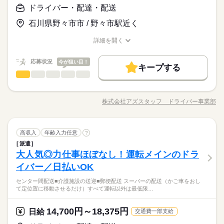
◆中型 or 大型免許をお持ちの方 ※上記は中型以上のお仕事内
ドライバー・配達・配送
お仕事の特徴
日給 14,700円～18,375円
給与
【日払いOK】2～4t、中型・大型トラックなどのドライバー募集
容・お給与となります！ ※高校生不可 「普通免許だけでスター
詳しい募集要項をすべて見る
中！来社不要の電話登録もあり。全国に3万件以上の求人あり。
石川県野々市市 / 野々市駅近く
トできる」 そんなお仕事もあります◎ お気軽にご応募ください
働く人の待遇向上
【給与備考】
その中から、あなたの希望に合う、ぴったりなお仕事をご紹介
ね。 ※普通免許の方は上記待遇とは異なります
【収入イメージ】
高収入
いたします。
詳細を開く
続きを読む
月323400円以上+残業・深夜手当など
職種/応募資格
お仕事の特徴
給与/時間/休日
応募する
基本特徴
（職場・お仕事によります）
応募状況
今が狙い目！
未経験OK
40代活躍
50代活躍
60代歓迎
続きを読む
キープする
日給 14,700円～18,375円
給与
ドライバー・配達・配送
職種
詳しい募集要項をすべて見る
男性
女性
男女の割合
募集条件
働く人の待遇向上
基本特徴
長期
期間・時間
高収入
【給与備考】
【たとえば…】 ■センター間配送 ■介護施設の送迎 ■郵便配送
【収入イメージ】
交通費
履歴書不要
WEB登録
WEB選考完結
募集条件
未経験OK
40代活躍
50代活躍
60代歓迎
9：00～21：00 11：00～22：00 6：00～17：00 24時間の中でシ
■スーパーの配送（かご車をおして定位置に移動させるだけ） す
月323400円以上+残業・深夜手当など
株式会社アズスタッフ ドライバー事業部
ひとりで
みんなで
仕事の仕方
フト制！ 【シフト・月収例】 【1】8：00～17：00 【2】9：00
職種/応募資格
お仕事の特徴
給与/時間/休日
べて運転以外は最低限のことだけでOK◎ 負担が少ないので長く
応募する
交通費
履歴書不要
WEB登録
WEB選考完結
就業時間・曜日
（職場・お仕事によります）
～18：00 【3】10：00～19：00 【4】19：00～23：00 【5】1
働けるところがポイントです。 「運転だけに集中したい！」
就業時間・曜日
残20以上
10時～出社
1日4h以下
1日7h以下
9：00～翌4：00 【6】18：00～翌1：00 【7】23：30～翌3：30
「体力に自信がなくなってきた…」 「力仕事がないとありがた
続きを読む
続きを読む
残20以上
10時～出社
1日4h以下
1日7h以下
【8】22：00～翌10：00 など、シフトは様々！ （休憩1時間）
続きを読む
ドライバー・配達・配送
運輸関連
業界
職種
い」 など。 ≪ここもポイント≫ ●業界でも高水準の給与形態
高収入
年齢入力任意
?
16時前退社
週4日
土日祝休
シフト勤務
男性
女性
男女の割合
長期
期間・時間
短時間の勤務でもしっかり稼げます◎ ※勤務エリアによって異
です 待機時間分で終わりの時間が伸びても １分単位で残業代が
16時前退社
週4日
土日祝休
シフト勤務
派遣
【たとえば…】 ■センター間配送 ■介護施設の送迎 ■郵便配送
なります。 ※過去にあった勤務時間です。 詳しくは弊社コー
働き方・環境
出ます。 ●日払いOK ●週4以上も可 ※上記は過去のお仕事例で
大人気◎力仕事ほぼなし！運転メインのドラ
働き方・環境
9：00～21：00 11：00～22：00 6：00～17：00 24時間の中でシ
応募資格
■スーパーの配送（かご車をおして定位置に移動させるだけ） す
ディネーターまでお問い合わせください。 ※こちらは中型以上
休日・休暇
す。
ひとりで
みんなで
仕事の仕方
フト制！ 【シフト・月収例】 【1】8：00～17：00 【2】9：00
ブランクOK
社会保険制度
日払い
週払い
べて運転以外は最低限のことだけでOK◎ 負担が少ないので長く
イバー／日払いOK
ブランクOK
社会保険制度
日払い
週払い
◆中型 or 大型免許をお持ちの方 ※上記は中型以上のお仕事内
のお仕事の勤務時間例です
～18：00 【3】10：00～19：00 【4】19：00～23：00 【5】1
働けるところがポイントです。 「運転だけに集中したい！」
【自己申告シフト】 「土日休みで働きたい」 「〇曜日だけ働き
【ムリなく、好きな運転だけを仕事にする方が増加中◎】身体
容・お給与となります！ ※高校生不可 「普通免許だけでスター
禁煙・分煙
駅5分以内
バイク自転車
車OK
禁煙・分煙
駅5分以内
バイク自転車
車OK
9：00～翌4：00 【6】18：00～翌1：00 【7】23：30～翌3：30
センター間配送■介護施設の送迎■郵便配送 スーパーの配送（かご車をおし
「体力に自信がなくなってきた…」 「力仕事がないとありがた
続きを読む
たい」 働きたい日は事前に選べます。 お休み希望の曜日・時間
にあまり負担がかからないので、安心して長く続けていくこと
トできる」 そんなお仕事もあります◎ お気軽にご応募ください
て定位置に移動させるだけ）すべて運転以外は最低限…
【8】22：00～翌10：00 など、シフトは様々！ （休憩1時間）
続きを読む
運輸関連
業界
い」 など。 ≪ここもポイント≫ ●業界でも高水準の給与形態
についても 面談の際に教えてくださいね。 ※こちらは中型以上
ができますよ♪
ね。 ※普通免許の方は上記待遇とは異なります
短時間の勤務でもしっかり稼げます◎ ※勤務エリアによって異
です 待機時間分で終わりの時間が伸びても １分単位で残業代が
のお仕事の例です
続きを読む
なります。 ※過去にあった勤務時間です。 詳しくは弊社コー
出ます。 ●日払いOK ●週4以上も可 ※上記は過去のお仕事例で
続きを読む
14,700円～18,375円
応募資格
日給
交通費一部支給
ディネーターまでお問い合わせください。 ※こちらは中型以上
休日・休暇
す。
お仕事の特徴