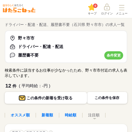
0
キープ
ログイン
メニュー
ドライバー・配達・配送、履歴書不要（石川県 野々市市）の求人一覧
野々市市
ドライバー・配達・配送
履歴書不要
条件変更
検索条件に該当するお仕事が少なかったため、野々市市付近の求人も表
示しています。
12
( 平均時給：-円 )
件
この条件の
新着を受け取る
この条件を保存
オススメ順
新着順
時給順
注目順