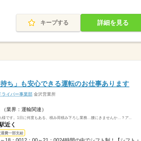
詳細を見る
キープする
痛持ち」も安心できる運転のお仕事あります
ドライバー事業部
金沢営業所
（業界：運輸関連）
様です。1日に何度もある、積み荷積み下ろし業務…腰にきませんか…？ア...
沢駅近く
交通費一部支給
：00～18：0012：00～21：0024時間の中でシフト制！【シフト・..