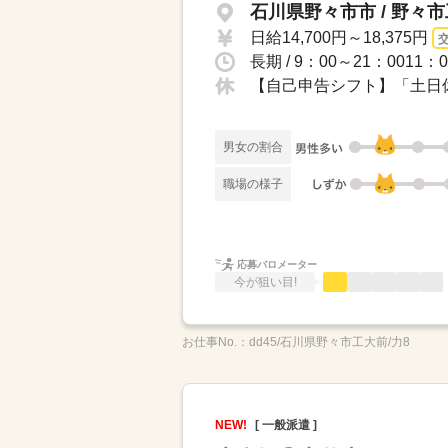
石川県野々市市 / 野々
日給14,700円～18,375円
長期 / 9：00～21：001
【自己申告シフト】「土日休
男女の割合
職場の様子
応募バロメーター
今が狙い目!
お仕事No.：
dd45/石川県野々市工大前/力8
NEW!
[ 一般派遣 ]