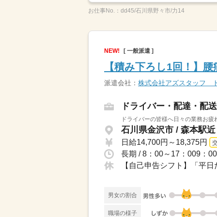
お仕事No.：
dd45/石川県野々市/力14
NEW!
[ 一般派遣 ]
【積み下ろし1回！】腰
派遣会社：
株式会社アズスタッフ 
ドライバー・配達・配送
ドライバーの皆様へ日々の業務お疲れ
石川県金沢市 / 森本駅近
日給14,700円～18,375円
長期 / 8：00～17：009
【自己申告シフト】「平日だ
男女の割合
職場の様子