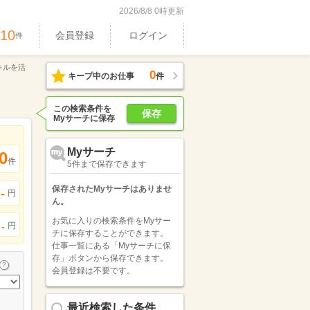
2026/8/8 0時更新
610
会員登録
ログイン
件
キルを活
0
キープ中のお仕事
件
この検索条件を
保存
Myサーチに保存
Myサーチ
0
件
5件まで保存できます
保存されたMyサーチはありませ
-
円
ん。
お気に入りの検索条件をMyサー
円
-
チに保存することができます。
仕事一覧にある「Myサーチに保
存」ボタンから保存できます。
会員登録は不要です。
最近検索した条件