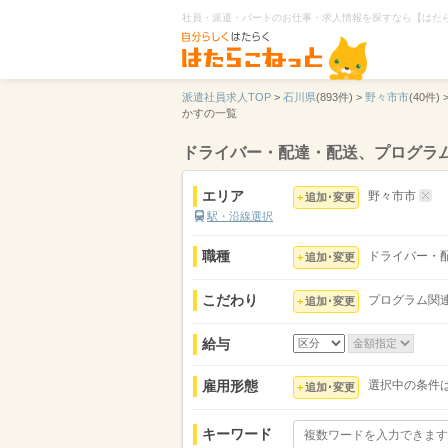
社員・派遣・パートのお仕事・求人情報を探すなら【はた
派遣社員求人TOP
>
石川県
(893件) >
野々市市
(40件) 
かすの一覧
ドライバー・配達・配送、プログラ
エリア
野々市市
追加･変更
駅・沿線選択
職種
ドライバー・
追加･変更
こだわり
プログラム関
追加･変更
給与
雇用形態
選択中の条件
追加･変更
キーワード