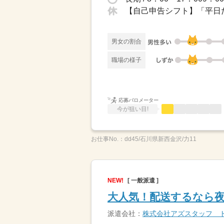
【自己申告シフト】「平日だ
男女の割合
職場の様子
応募バロメーター
今が狙い目!
お仕事No.：
dd45/石川県新西金沢/力11
NEW!
[ 一般派遣 ]
大人気！配送するなら夜
派遣会社：
株式会社アズスタッフ 