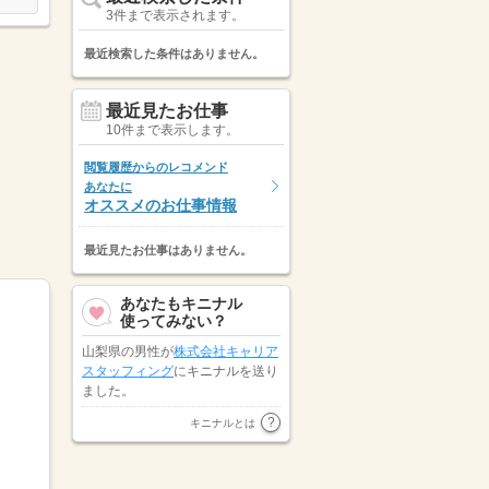
3件まで表示されます。
最近検索した条件はありません。
最近見たお仕事
10件まで表示します。
閲覧履歴からのレコメンド
あなたに
オススメのお仕事情報
最近見たお仕事はありません。
あなたもキニナル
使ってみない？
山梨県の男性が
株式会社キャリア
スタッフィング
にキニナルを送り
ました。
山梨県の男性が
キャリアリンク株
キニナルとは
式会社（東証プライム市場）
にキ
ニナルを送りました。