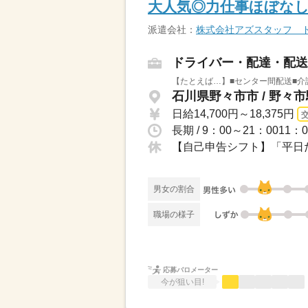
大人気◎力仕事ほぼなし
派遣会社：
株式会社アズスタッフ 
ドライバー・配達・配送
【たとえば…】■センター間配送■介
石川県野々市市 / 野々
日給14,700円～18,375円
長期 / 9：00～21：001
【自己申告シフト】「平日だ
男女の割合
職場の様子
応募バロメーター
今が狙い目!