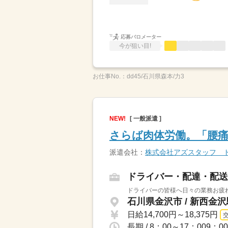
応募バロメーター
今が狙い目!
お仕事No.：
dd45/石川県森本/力3
NEW!
[ 一般派遣 ]
さらば肉体労働。「腰
派遣会社：
株式会社アズスタッフ 
ドライバー・配達・配送
ドライバーの皆様へ日々の業務お疲れ
石川県金沢市 / 新西金
日給14,700円～18,375円
長期 / 8：00～17：009