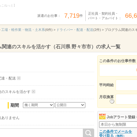
らこねっと】
正社員・契約社員・
7,719
66,
派遣のお仕事：
件
パート・アルバイト：
>
工場・軽作業・物流・土木系
(6件) >
ドライバー・配達・配送
(2件) >
プログラム関連のス
ム関連のスキルを活かす（石川県 野々市市）の求人一覧
この条件のお仕事件数
配達・配送
平均時給
連のスキルを活かす
月収換算
期間
Jobアラート登録
はありません
この条件でメールを
受け取る
（無料）