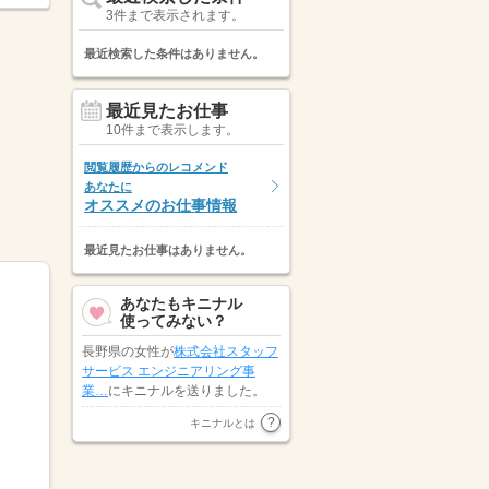
3件まで表示されます。
最近検索した条件はありません。
最近見たお仕事
10件まで表示します。
閲覧履歴からのレコメンド
あなたに
オススメのお仕事情報
最近見たお仕事はありません。
あなたもキニナル
使ってみない？
長野県の女性が
株式会社スタッフ
サービス エンジニアリング事
業…
にキニナルを送りました。
山梨県の女性が
株式会社スタッ
キニナルとは
フ・アクティオ
にキニナルを送り
ました。