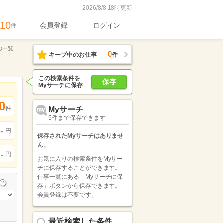
2026/8/8 18時更新
610
会員登録
ログイン
件
の一覧
0
キープ中のお仕事
件
この検索条件を
保存
Myサーチに保存
0
件
Myサーチ
5件まで保存できます
-
円
保存されたMyサーチはありませ
ん。
円
-
お気に入りの検索条件をMyサー
チに保存することができます。
仕事一覧にある「Myサーチに保
存」ボタンから保存できます。
会員登録は不要です。
最近検索した条件