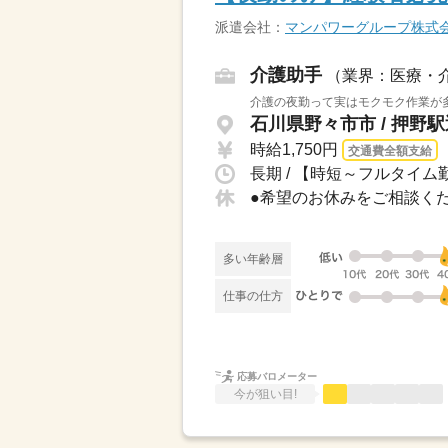
派遣会社：
マンパワーグループ株式
介護助手
（業界：医療・
介護の夜勤って実はモクモク作業が多
石川県野々市市 / 押野
時給1,750円
交通費全額支給
長期 / 【時短～フルタイム勤
多い年齢層
仕事の仕方
応募バロメーター
今が狙い目!