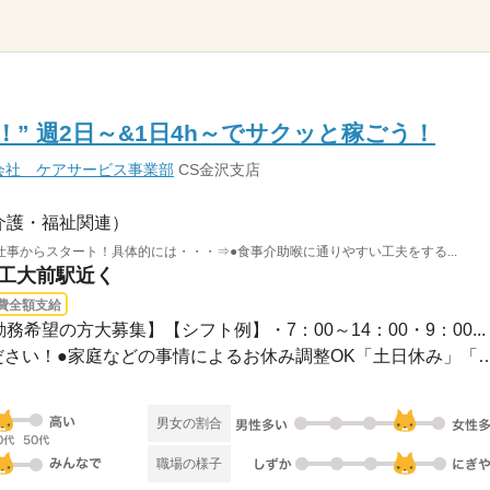
” 週2日～&1日4h～でサクッと稼ごう！
会社 ケアサービス事業部
CS金沢支店
介護・福祉関連）
事からスタート！具体的には・・・⇒●食事介助喉に通りやすい工夫をする...
市工大前駅近く
費全額支給
務希望の方大募集】【シフト例】・7：00～14：00・9：00...
●希望のお休みをご相談ください！●家庭などの事情によるお休み
男女の割合
職場の様子