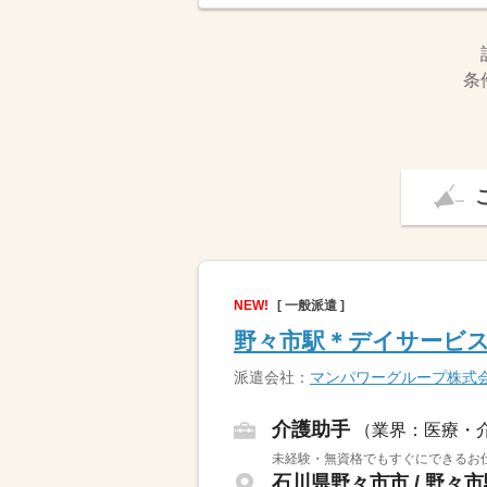
条
NEW!
[ 一般派遣 ]
野々市駅＊デイサービ
派遣会社：
マンパワーグループ株式
介護助手
（業界：医療・
未経験・無資格でもすぐにできるお仕
石川県野々市市 / 野々