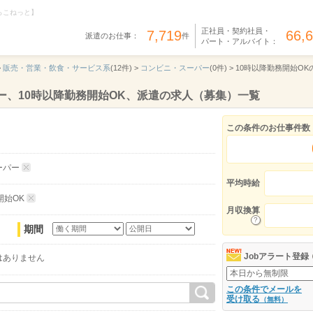
らこねっと】
正社員・契約社員・
7,719
66,
派遣のお仕事：
件
パート・アルバイト：
>
販売・営業・飲食・サービス系
(12件) >
コンビニ・スーパー
(0件) >
10時以降勤務開始OK
ー、10時以降勤務開始OK、派遣の求人（募集）一覧
この条件のお仕事件数
ーパー
平均時給
開始OK
月収換算
期間
Jobアラート登録
はありません
この条件でメールを
受け取る
（無料）