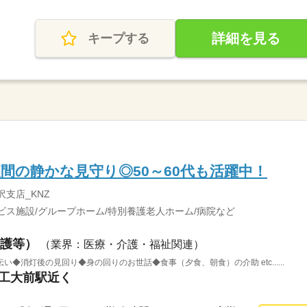
詳細を見る
キープする
夜間の静かな見守り◎50～60代も活躍中！
沢支店_KNZ
ビス施設/グループホーム/特別養護老人ホーム/病院など
護等）
（業界：医療・介護・福祉関連）
◆消灯後の見回り◆身の回りのお世話◆食事（夕食、朝食）の介助 etc......
市工大前駅近く