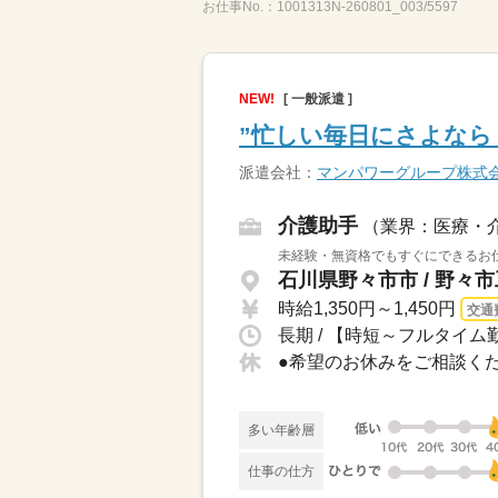
お仕事No.：
1001313N-260801_003/5597
NEW!
[ 一般派遣 ]
”忙しい毎日にさよなら！
派遣会社：
マンパワーグループ株式
介護助手
（業界：医療・
未経験・無資格でもすぐにできるお仕
石川県野々市市 / 野々
時給1,350円～1,450円
交通
長期 / 【時短～フルタイム勤
多い年齢層
仕事の仕方