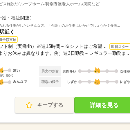
ビス施設/グループホーム/特別養護老人ホーム/病院など
介護・福祉関連）
られる仕事がしたいそんな方、「介護」のお仕事はいかがでしょうか？介護...
市駅近く
費全額支給
1ヵ月～3ヵ月 即日〜 / ※シフト制（実働4h）※週15時間～※シフトはご希望に合わせて調...
即日スター
≪シフト制≫勤務シフトによりお休みは異なります。例）週3日勤務～レギュ
男女の割合
職場の様子
詳細を見る
キープする