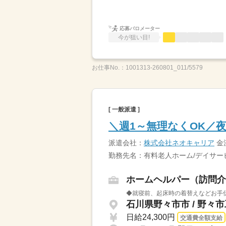
応募バロメーター
今が狙い目!
お仕事No.：
1001313-260801_011/5579
[ 一般派遣 ]
＼週1～無理なくOK／
派遣会社：
株式会社ネオキャリア
金
勤務先名：有料老人ホーム/デイサー
ホームヘルパー（訪問介
◆就寝前、起床時の着替えなどお手伝い
石川県野々市市 / 野々
日給24,300円
交通費全額支給