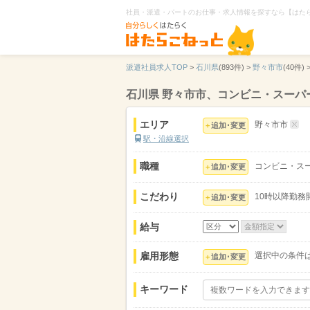
社員・派遣・パートのお仕事・求人情報を探すなら【はた
派遣社員求人TOP
>
石川県
(893件) >
野々市市
(40件) 
石川県 野々市市、コンビニ・スーパ
エリア
野々市市
追加･変更
駅・沿線選択
職種
コンビニ・ス
追加･変更
こだわり
10時以降勤務
追加･変更
給与
雇用形態
選択中の条件
追加･変更
キーワード