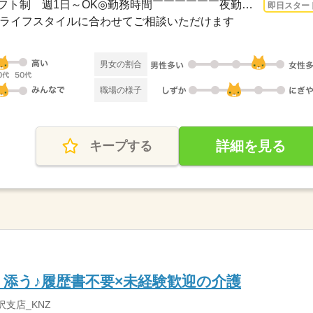
1ヵ月～3ヵ月 即日〜 / ◆シフト制 週1日～OK◎勤務時間￣￣￣￣￣￣夜勤：16：00～翌9...
即日スター
cライフスタイルに合わせてご相談いただけます
男女の割合
職場の様子
詳細を見る
キープする
添う♪履歴書不要×未経験歓迎の介護
沢支店_KNZ