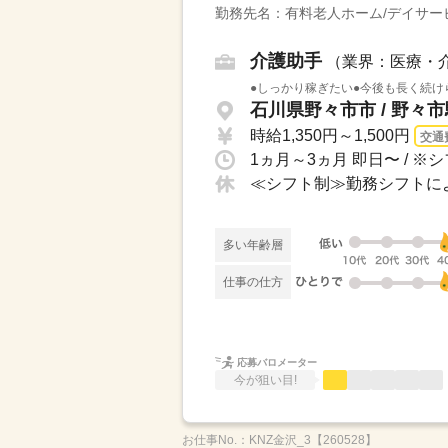
勤務先名：有料老人ホーム/デイサー
介護助手
（業界：医療・
●しっかり稼ぎたい●今後も長く続け
石川県野々市市 / 野々
時給1,350円～1,500円
交通
多い年齢層
仕事の仕方
応募バロメーター
今が狙い目!
お仕事No.：
KNZ金沢_3【260528】