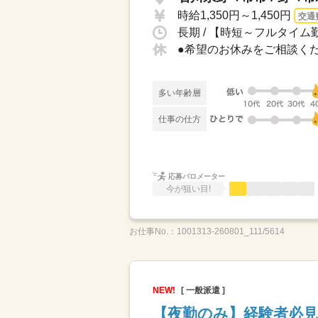
時給1,350円～1,450円
交通
長期 / 【時短～フルタイム勤
多い年齢層
仕事の仕方
応募バロメーター
今が狙い目!
お仕事No.：
1001313-260801_111/5614
NEW!
[ 一般派遣 ]
【夜勤のみ】経験者必見