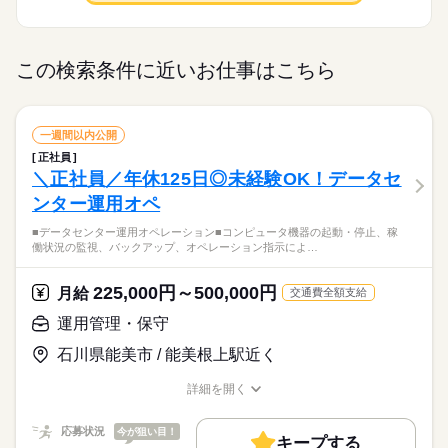
この検索条件に近いお仕事はこちら
一週間以内公開
正社員
＼正社員／年休125日◎未経験OK！データセ
ンター運用オペ
■データセンター運用オペレーション■コンピュータ機器の起動・停止、稼
働状況の監視、バックアップ、オペレーション指示によ…
225,000円～500,000円
月給
交通費全額支給
運用管理・保守
石川県能美市 / 能美根上駅近く
詳細を開く
職種/応募資格
お仕事の特徴
給与/時間/休日
応募状況
今が狙い目！
キープする