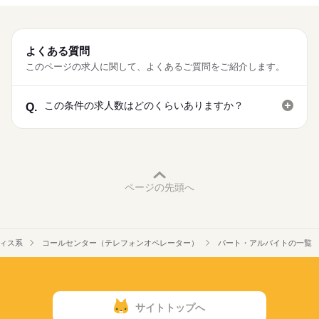
よくある質問
このページの求人に関して、よくあるご質問をご紹介します。
この条件の求人数はどのくらいありますか？
Q.
ページの先頭へ
ィス系
コールセンター（テレフォンオペレーター）
パート・アルバイトの一覧
サイトトップへ