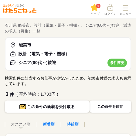
0
キープ
ログイン
メニュー
石川県 能美市、設計（電気・電子・機械）、シニア(60代～)歓迎、派遣
の求人（募集）一覧
能美市
設計（電気・電子・機械）
シニア(60代～)歓迎
条件変更
検索条件に該当するお仕事が少なかったため、能美市付近の求人も表示
しています。
3
( 平均時給：1,733円 )
件
この条件の
新着を受け取る
この条件を保存
オススメ順
新着順
時給順