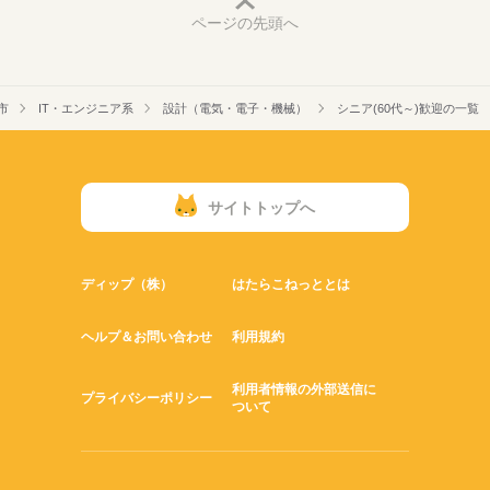
ページの先頭へ
市
IT・エンジニア系
設計（電気・電子・機械）
シニア(60代～)歓迎の一覧
サイトトップへ
ディップ（株）
はたらこねっととは
ヘルプ＆お問い合わせ
利用規約
利用者情報の外部送信に
プライバシーポリシー
ついて