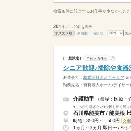
検索条件に該当するお仕事が少なかったた
20
件中 / 1～20件を表示
表
オススメ順
新着順
時給順
[ 一般派遣 ]
年齢入力任意
?
シニア歓迎♪掃除や食器
派遣会社：
株式会社ネオキャリア
金
勤務先名：有料老人ホーム/デイサー
介護助手
（業界：医療・
●しっかり稼ぎたい●今後も長く続け
石川県能美市 / 能美根
時給1,350円～1,500円
交通