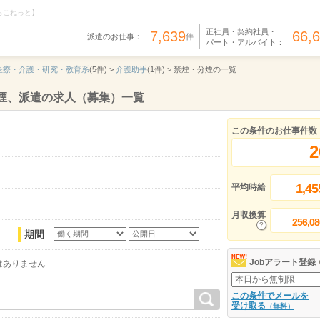
らこねっと】
正社員・契約社員・
7,639
66,
派遣のお仕事：
件
パート・アルバイト：
医療・介護・研究・教育系
(5件) >
介護助手
(1件) >
禁煙・分煙の一覧
煙、派遣の求人（募集）一覧
この条件のお仕事件数
2
1,45
平均時給
月収換算
256,08
期間
Jobアラート登録
はありません
この条件でメールを
受け取る
（無料）