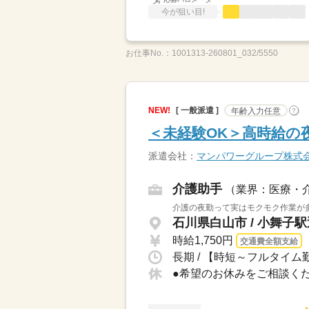
今が狙い目!
お仕事No.：
1001313-260801_032/5550
NEW!
[ 一般派遣 ]
年齢入力任意
?
＜未経験OK＞高時給の
派遣会社：
マンパワーグループ株式
介護助手
（業界：医療・
介護の夜勤って実はモクモク作業が多
石川県白山市 / 小舞子
時給1,750円
交通費全額支給
長期 / 【時短～フルタイム勤