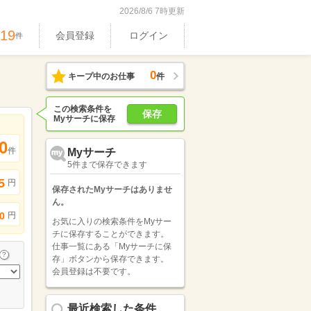
2026/8/6 7時更新
619
会員登録
ログイン
件
0
キープ中のお仕事
件
この検索条件を
保存
Myサーチに保存
0
件
Myサーチ
5件まで保存できます
5
円
保存されたMyサーチはありませ
ん。
円
0
お気に入りの検索条件をMyサー
チに保存することができます。
仕事一覧にある「Myサーチに保
存」ボタンから保存できます。
会員登録は不要です。
最近検索した条件