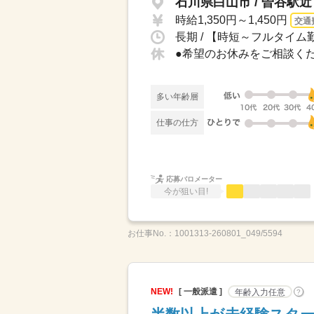
石川県白山市 / 曽谷駅近
時給1,350円～1,450円
交通
長期 / 【時短～フルタイム勤
多い年齢層
仕事の仕方
応募バロメーター
今が狙い目!
お仕事No.：
1001313-260801_049/5594
NEW!
[ 一般派遣 ]
年齢入力任意
?