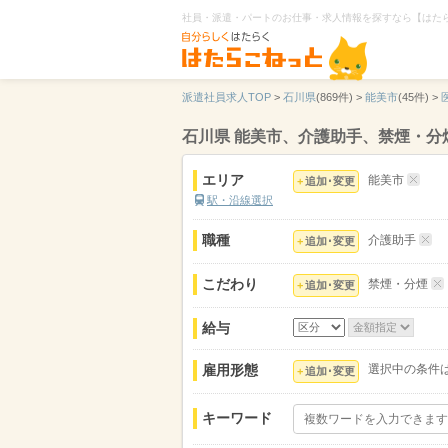
社員・派遣・パートのお仕事・求人情報を探すなら【はた
派遣社員求人TOP
>
石川県
(869件) >
能美市
(45件) >
石川県 能美市、介護助手、禁煙・分
エリア
能美市
追加･変更
駅・沿線選択
職種
介護助手
追加･変更
こだわり
禁煙・分煙
追加･変更
給与
雇用形態
選択中の条件
追加･変更
キーワード