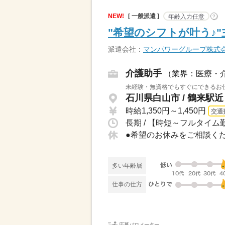
NEW!
[ 一般派遣 ]
年齢入力任意
?
"希望のシフトが叶う♪
派遣会社：
マンパワーグループ株式
介護助手
（業界：医療・
未経験・無資格でもすぐにできるお仕
石川県白山市 / 鶴来駅近
時給1,350円～1,450円
交通
長期 / 【時短～フルタイム勤
多い年齢層
仕事の仕方
応募バロメーター