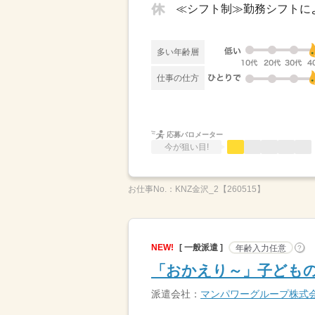
多い年齢層
仕事の仕方
応募バロメーター
今が狙い目!
お仕事No.：
KNZ金沢_2【260515】
NEW!
[ 一般派遣 ]
年齢入力任意
?
「おかえり～」子どもの
派遣会社：
マンパワーグループ株式