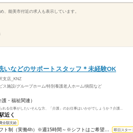
め、能美市付近の求人も表示しています。
示
洗いなどのサポートスタッフ＊未経験OK
沢支店_KNZ
ビス施設/グループホーム/特別養護老人ホーム/病院など
介護・福祉関連）
られる仕事がしたいそんな方、「介護」のお仕事はいかがでしょうか？介護...
上駅近く
費全額支給
1ヵ月～3ヵ月 即日〜 / ※シフト制（実働4h）※週15時間～※シフトはご希望に合わせて調...
即日スター