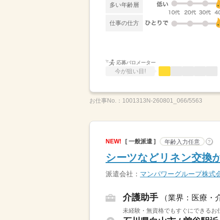
多い年齢層
仕事の仕方
応募バロメーター
今が狙い目!
お仕事No.：
1001313N-260801_066/5563
NEW!
[ 一般派遣 ]
年齢入力任意
?
シーツなどリネン交換か
派遣会社：
マンパワーグループ株式
介護助手
（業界：医療・
未経験・無資格でもすぐにできるお仕