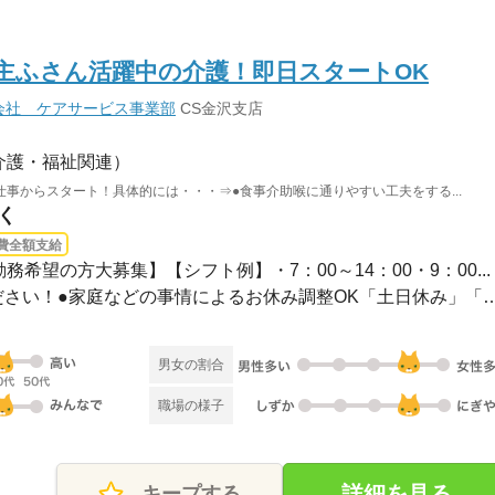
"主ふさん活躍中の介護！即日スタートOK
会社 ケアサービス事業部
CS金沢支店
介護・福祉関連）
事からスタート！具体的には・・・⇒●食事介助喉に通りやすい工夫をする...
く
費全額支給
務希望の方大募集】【シフト例】・7：00～14：00・9：00...
●希望のお休みをご相談ください！●家庭などの事情によるお休み
男女の割合
職場の様子
詳細を見る
キープする