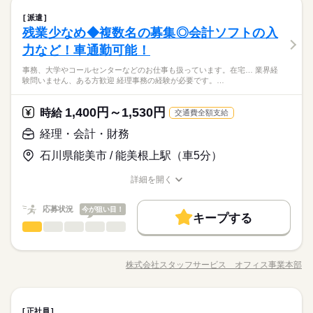
派遣
残業少なめ◆複数名の募集◎会計ソフトの入
力など！車通勤可能！
事務、大学やコールセンターなどのお仕事も扱っています。在宅… 業界経
験問いません、ある方歓迎 経理事務の経験が必要です。…
1,400円～1,530円
時給
交通費全額支給
経理・会計・財務
石川県能美市 / 能美根上駅（車5分）
詳細を開く
職種/応募資格
お仕事の特徴
給与/時間/休日
応募状況
今が狙い目！
キープする
経理・会計・財務
商社関連
業界
職種
●専門商社●キレイなビルでお仕事！派遣スタッフも就業中で安
心の職場環境です！ 【お仕事の内容】仕訳、会計ソフトの
株式会社スタッフサービス オフィス事業本部
職種/応募資格
お仕事の特徴
給与/時間/休日
入力、売掛・買掛管理、入出金管理、支払い管理、試算表の作
成、決算サポート業務、インターネットバンキングの入金確
◆残業少なめでプライベートも充実★車通勤ＯＫ＊無料駐車場
認、帳簿記帳などをお願いします。 ♪♪引継ぎあり♪♪ ▼こちら
続きを読む
完備！ 休憩室あり！質問しやすい環境！同業務の方がいる
経理・会計・財務
職種
のお仕事のほかにも 電話なしのコツコツ系データ入力や英語を
ので安心◎幅広い年齢層の方々が活躍中です♪
正社員