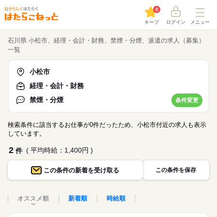
0
キープ
ログイン
メニュー
石川県 小松市、経理・会計・財務、禁煙・分煙、派遣の求人（募集）
一覧
小松市
経理・会計・財務
禁煙・分煙
条件変更
検索条件に該当するお仕事が0件だったため、小松市付近の求人も表示
しています。
2
( 平均時給：1,400円 )
件
この条件の
新着を受け取る
この条件を保存
オススメ順
新着順
時給順