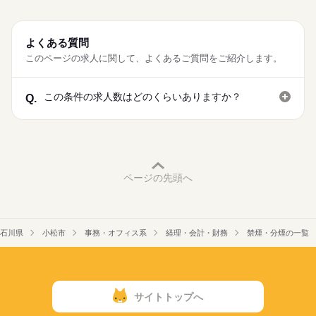
内致します。
派遣活躍中
ルーティン
PC不要
電話なし
休日・休暇
土日休み案件多数！
よくある質問
このページの求人に関して、よくあるご質問をご紹介します。
この条件の求人数はどのくらいありますか？
Q.
ページの先頭へ
石川県
小松市
事務・オフィス系
経理・会計・財務
禁煙・分煙の一覧
サイトトップへ