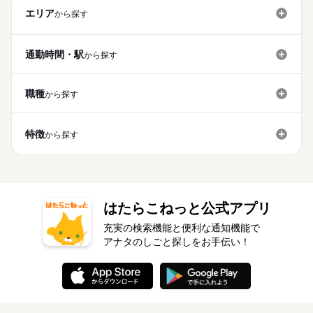
1ヵ月以内
期間・時間
1438円～ ※土日祝手当 時給+100円 ※特別時給〈5：00-9：00
就業時間・曜日
基本特徴
募集条件
エリア
未経験OK
40代活躍
50代活躍
から探す
も深夜時給と同額〉 ■昇給あり ■食事補助あり ※給与は月1回払
00：00～00：00 【24時間募集】 ※1日実働最低2時間 ※残業代
応募する
10時～出社
1日4h以下
1日7h以下
16時前退社
いですが働いた分の一部を 給料日前に受け取れる「前払い制
勤務先公開
交通費
主婦・主夫
学生歓迎
履歴書不要
は全額支給 ■全時間帯募集！ ■勤務時間帯応相談 ■週1日～OK ■
度」もご利用頂けます。 但し、前払い制度のご利用には 条
続きを読む
就業時間・曜日
1日2時間～OK ※高校生は21時までの勤務になります。 ※22時
扶養内
週1日～
週2・3日
週4日
家庭都合休可
通勤時間・駅
件がありますのでご相談ください。 【交通費備考】 交通機関：
から探す
～翌5時は18歳以上
10時～出社
1日4h以下
1日7h以下
16時前退社
土日祝のみ
シフト勤務
規定内支給（上限5,000円/月） 車：規定内支給（上限5,000円/
続きを読む
続きを読む
月）
扶養内
週1日～
週2・3日
週4日
家庭都合休可
1ヵ月以内
期間・時間
働き方・環境
職種
から探す
土日祝のみ
シフト勤務
00：00～00：00 【24時間募集】 ※1日実働最低2時間 ※残業代
ブランクOK
社会保険制度
研修制度
禁煙・分煙
休日・休暇
は全額支給 ■全時間帯募集！ ■勤務時間帯応相談 ■週1日～OK ■
働き方・環境
車OK
まかない
1日2時間～OK ※高校生は21時までの勤務になります。 ※22時
■シフト制です。
ブランクOK
社会保険制度
研修制度
禁煙・分煙
特徴
から探す
～翌5時は18歳以上
車OK
まかない
続きを読む
・1日2h～OK
・フルタイムでガッツリ稼ぎたい方も歓迎です。
ご自身のスケジュールに合わせてご相談ください。
休日・休暇
はたらこねっと公式アプリ
■シフト制です。
充実の検索機能と便利な通知機能で
・1日2h～OK
アナタのしごと探しをお手伝い！
・フルタイムでガッツリ稼ぎたい方も歓迎です。
ご自身のスケジュールに合わせてご相談ください。