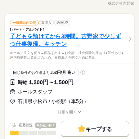
※週2日・1日3時間～勤務OK
基本的な流れです。 テイクアウトの注文受け・お渡しも お願い
株式会社吉野家
募集条件
ひとりで
続きを読む
みんなで
仕事の仕方
勤務先公開
主婦・主夫
学生歓迎
履歴書不要
※シフト調整可能
職種/応募資格
お仕事の特徴
給与/時間/休日
します！ ■キッチン 牛丼などの調理・盛りつけ など 【最初は
16時前退社
扶養内
Wワーク可
週2・3日
週4日
続きを読む
※1日6時間以上勤務の場合のみ、
就業時間・曜日
フロアから】 研修期間あり。 マニュアルもしっかりご用意あり
家庭都合休可
土日祝のみ
シフト勤務
200円でまかないが付きます。
続きを読む
ます。 ゆくゆくはフロアもキッチンもできるように 少しずつレ
続きを読む
残業なし
10時～出社
1日4h以下
1日7h以下
しずか
にぎやか
職場の様子
1ヵ月以内
期間・時間
ホールスタッフ
職種
クチャーしていきます。 【少しずつステップアップ方針の吉野
一週間以内公開
高収入
給与UP
働き方・環境
男性
女性
男女の割合
サービス関連
業界
16時前退社
扶養内
Wワーク可
週2・3日
週4日
家です】 最初からあれもこれも 一気に教えることはありませ
パート・アルバイト
08：00～00：00
■フロア（＝ホール） 注文を伺う →商品を出す →お会計 これが
ブランクOK
社会保険制度
研修制度
制服あり
ん。 ひとつできたら次、 それを覚えたらまた次へ、と 手順をふ
休日・休暇
子どもを預けてから3時間。吉野家で少しず
応募資格
※週2日・1日3時間～勤務OK
基本的な流れです。 テイクアウトの注文受け・お渡しも お願い
家庭都合休可
土日祝のみ
シフト勤務
んで成長していきましょう！ 研修期間：2ヵ月（習得に応じて変
ひとりで
みんなで
仕事の仕方
バイク自転車
車OK
まかない
PC不要
※シフト調整可能
します！ ■キッチン 牛丼などの調理・盛りつけ など 【最初は
働き方・環境
つ仕事復帰。キッチン
※シフトは毎週提出の自己申告制
【こんな方にピッタリ】 ・食べることがスキ ・シフトの融通が
動あり）／同時給（アルバイト雇用）
続きを読む
※1日6時間以上勤務の場合のみ、
フロアから】 研修期間あり。 マニュアルもしっかりご用意あり
きくところがいい ・ジッとしてるより動いていたい ・まずはし
ブランクOK
社会保険制度
研修制度
制服あり
200円でまかないが付きます。
ランチタイムに働かれているのは 多くが主ふの方々。 「吉野家
ホール）注文を伺う→商品を出す→お会計…社会保険制度あり●昇給あり●
ます。 ゆくゆくはフロアもキッチンもできるように 少しずつレ
続きを読む
ご都合に合わせて、
っかり教えて欲しい バイトデビュー歓迎！ 8割ほどの先輩が未
しずか
にぎやか
職場の様子
屋内原則禁…飲食店のため、異物混入を防ぐために禁止…
で働くまで 吉野家を利用したことがなかった」 という方も珍
クチャーしていきます。 【少しずつステップアップ方針の吉野
バイク自転車
車OK
まかない
PC不要
希望のシフトを提出してください！
経験スタートです ●ブランクがあっても大丈夫 「久々の社会復
サービス関連
業界
しくありません。 そんな吉野家ビギナーさんでも スムーズにお
家です】 最初からあれもこれも 一気に教えることはありませ
シフト相談ももちろんOK！
帰」という方も 少しずつレクチャーしていくのでご安心を ※業
続きを読む
仕事ができるよう、 研修・マニュアルなどをしっかり用意して
ん。 ひとつできたら次、 それを覚えたらまた次へ、と 手順をふ
休日・休暇
応募資格
務上必要なため、日本語で 日常会話ができる方に限ります
352円/月 高い
同じ条件のお仕事より
?
います。 【飲食のお仕事が初めてでも安心】 ・お客さまがご来
続きを読む
んで成長していきましょう！ 研修期間：2ヵ月（習得に応じて変
※シフトは毎週提出の自己申告制
【こんな方にピッタリ】 ・食べることがスキ ・シフトの融通が
店されたら どのようにお声がけするか ・吉野家にはどんなメ
動あり）／同時給（アルバイト雇用）
1,200円～1,500円
時給
時給 1,200円～1,500円
給与
きくところがいい ・ジッとしてるより動いていたい ・まずはし
ニューがあって どのようにオーダーを受ければいいか 飲食の
詳しい募集要項をすべて見る
ランチタイムに働かれているのは 多くが主ふの方々。 「吉野家
ご都合に合わせて、
っかり教えて欲しい バイトデビュー歓迎！ 8割ほどの先輩が未
ホールスタッフ
お仕事が初めての方や ひさしぶりのお仕事復帰の方でも安心し
【給与備考】 ■一般：時給1200円（研修期間も同時給） ※22時
お仕事の特徴
で働くまで 吉野家を利用したことがなかった」 という方も珍
希望のシフトを提出してください！
経験スタートです ●ブランクがあっても大丈夫 「久々の社会復
て働けるよう 本当に細かなことから、丁寧に研修でお教えしま
以降は時給25%UP！ ■速払い制度アリ 給与速払いシステムを導
しくありません。 そんな吉野家ビギナーさんでも スムーズにお
石川県小松市 / 小松駅（車5分）
シフト相談ももちろんOK！
働く人の待遇向上
帰」という方も 少しずつレクチャーしていくのでご安心を ※業
続きを読む
す。 ※新人さんは基本的にフロアからスタート。 【その他のメ
入しています。 給料日前など困ったときに安心！ kkw_bcov210
仕事ができるよう、 研修・マニュアルなどをしっかり用意して
応募する
務上必要なため、日本語で 日常会話ができる方に限ります
リット】 ●週2日／1日3時間～OK たとえばお子さんを保育園に
6
高収入
給与UP
います。 【飲食のお仕事が初めてでも安心】 ・お客さまがご来
続きを読む
詳細を開く
預けている数時間だけ… といった働き方が可能。 お子さんが大
続きを読む
職種/応募資格
お仕事の特徴
給与/時間/休日
店されたら どのようにお声がけするか ・吉野家にはどんなメ
基本特徴
時給 1,200円～1,500円
きくなったら 時間、日数を増やしていくこともできます。 ●ま
給与
ニューがあって どのようにオーダーを受ければいいか 飲食の
詳しい募集要項をすべて見る
かない70%オフ／持ち帰りも30%オフ 「家に帰ってからごはん
応募状況
今が狙い目！
未経験OK
20代活躍
30代活躍
40代活躍
60代歓迎
続きを読む
お仕事が初めての方や ひさしぶりのお仕事復帰の方でも安心し
【給与備考】 ■一般：時給1200円（研修期間も同時給） ※22時
キープする
をつくる」 吉野家ならそんな負担も軽減できます。 牛丼とサラ
長期
期間・時間
ホールスタッフ
職種
て働けるよう 本当に細かなことから、丁寧に研修でお教えしま
以降は時給25%UP！ ■速払い制度アリ 給与速払いシステムを導
男性
女性
正社員登用
男女の割合
ダを買って帰り、そのまま晩ごはんに。 持ち帰りにも社割がき
働く人の待遇向上
基本特徴
高収入
給与UP