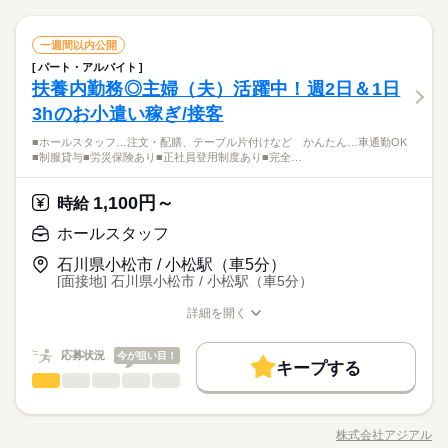
です。 レジはセルフ会計を導入しており、 現金の受け渡しはほ
朝って、ごはんを作って、 お子さんを見送って、 家事をこなし
とんどありません。 ※一部店舗を除く すぐに覚えられるお仕事
続きを読む
て… となかなか落ち着かないですよね。 そんなときは、 少し落
ホールスタッフ
職種
内容ですし 研修・マニュアルがあるので 初バイトの人もご心配
一週間以内公開
ち着いてから、 お昼ごろに出勤！ 週2日・1日2h～組めるので、
なく！
お迎えの時間にも間に合います☆ 「子どもの発表会の日は そっ
パート・アルバイト
・ご案内 ・盛つけ ・お会計 ・テーブルの片付け など まずは
ちを優先したい…！」 というのも、もちろんOK！ シフトは自
続きを読む
サービス関連
扶養内勤務◎主婦（夫）活躍中！週2日＆1日
応募資格
業界
簡単な業務からスタート！ 【セルフオーダー導入なので接客が
己申告制。 家庭と両立して、 楽しく働いてくださいね♪ 【服装
カンタン】 注文はお客様自身でオーダーするセルフオーダー式
3hのお小遣い稼ぎ/接客
■未経験活躍中 ■学生・フリーター・主婦（夫）さん活躍中！ ■
について】 キャップ、シャツ、ズボン、 エプロン、ベルトまで
です。 レジはセルフ会計を導入しており、 現金の受け渡しはほ
高校生以上 ※高校生は21時までの勤務 ※校則でアルバイトに許
貸出。 動きやすさを重視しているので、 牛丼を出す動作もスム
お仕事の特徴
■ホールスタッフ…注文・配膳、テーブル片付けなど かんたん…車通勤OK
とんどありません。 ※一部店舗を除く すぐに覚えられるお仕事
続きを読む
可が必要な際は、 学校にご相談の上、ご応募ください。 【す
ーズにできます！
■制服貸与■労災保険あり■正社員登用制度あり■完全…
内容ですし 研修・マニュアルがあるので 初バイトの人もご心配
き家はこんな人にオススメ】 ・家や学校の近くで時給がいいバ
働く人の待遇向上
朝って、ごはんを作って、 お子さんを見送って、 家事をこなし
なく！
イトを探している ・食事補助があると助かる ・ひま疲れはニガ
続きを読む
て… となかなか落ち着かないですよね。 そんなときは、 少し落
高収入
1,100円～
応募資格
時給
テ
ち着いてから、 お昼ごろに出勤！ 週2日・1日2h～組めるので、
お迎えの時間にも間に合います☆ 「子どもの発表会の日は そっ
基本特徴
■未経験活躍中 ■学生・フリーター・主婦（夫）さん活躍中！ ■
ホールスタッフ
ちを優先したい…！」 というのも、もちろんOK！ シフトは自
続きを読む
時給 1,200円～1,500円
給与
高校生以上 ※高校生は21時までの勤務 ※校則でアルバイトに許
未経験OK
20代活躍
30代活躍
40代活躍
50代活躍
詳しい募集要項をすべて見る
続きを読む
己申告制。 家庭と両立して、 楽しく働いてくださいね♪ 【服装
石川県小松市 / 小松駅（車5分）
可が必要な際は、 学校にご相談の上、ご応募ください。 【す
【給与備考】 ※高校生時給1100円～ ※早朝手当（5：00-9：0
について】 キャップ、シャツ、ズボン、 エプロン、ベルトまで
60代歓迎
正社員登用
[面接地] 石川県小松市 / 小松駅（車5分）
き家はこんな人にオススメ】 ・家や学校の近くで時給がいいバ
0）時給+150円 ※深夜（22時～翌5時）時給1500円 ※時給UP制
貸出。 動きやすさを重視しているので、 牛丼を出す動作もスム
イトを探している ・食事補助があると助かる ・ひま疲れはニガ
続きを読む
度あり♪ 【交通費備考】 規定内支給
募集条件
ーズにできます！
詳細を開く
応募する
テ
働く人の待遇向上
基本特徴
高収入
職種/応募資格
お仕事の特徴
給与/時間/休日
勤務先公開
交通費
勤務地固定
主婦・主夫
学生歓迎
続きを読む
未経験OK
20代活躍
30代活躍
40代活躍
50代活躍
応募状況
時給 1,200円～1,500円
今が狙い目！
給与
履歴書不要
キープする
詳しい募集要項をすべて見る
60代歓迎
正社員登用
ホールスタッフ
職種
【給与備考】 ※高校生時給1100円～ ※早朝手当（5：00-9：0
男性
女性
男女の割合
就業時間・曜日
募集条件
3ヵ月以上
期間・時間
0）時給+150円 ※深夜（22時～翌5時）時給1500円 ※時給UP制
■ホールスタッフ …注文・配膳、テーブル片付けなど かんた
続きを読む
残20未満
10時～出社
17時～出社
1日4h以下
度あり♪ 【交通費備考】 規定内支給
勤務先公開
交通費
勤務地固定
主婦・主夫
学生歓迎
00：00～00：00 ※1日実働最低2時間 ※残業代は全額支給 週2日
んな接客をお願いします。 ※配膳はワゴンを使用するため 楽
応募する
株式会社アジアル
ひとりで
みんなで
仕事の仕方
職種/応募資格
お仕事の特徴
給与/時間/休日
～・1日2h～OK！ ※状況に応じて募集を終了させていただく場
に運べます。 ※注文はハンディーを使うので 全部暗記する必
1日7h以下
16時前退社
扶養内
週2・3日
週4日