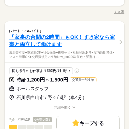
募集条件
3ヵ月以上
期間・時間
0）時給+150円 ※深夜（22時～翌5時）時給1450円 ※時給UP制
続きを読む
・ご案内 ・盛つけ ・お会計 ・テーブルの片付け など まずは
土日祝のみ
シフト勤務
勤務先公開
交通費
勤務地固定
主婦・主夫
学生歓迎
度あり♪ 【交通費備考】 規定内支給
00：00～00：00 ※1日実働最低2時間 ※残業代は全額支給 週2日
簡単な業務からスタート！ 【セルフオーダー導入なので接客が
応募する
すき家
～・1日2h～OK！ ※状況に応じて募集を終了させていただく場
職種/応募資格
お仕事の特徴
給与/時間/休日
カンタン】 注文はお客様自身でオーダーするセルフオーダー式
働き方・環境
履歴書不要
続きを読む
合もございます。 詳細は面接時にご相談ください。 【自己申告
です。 レジはセルフ会計を導入しており、 現金の受け渡しはほ
朝って、ごはんを作って、 お子さんを見送って、 家事をこなし
就業時間・曜日
大手企業
社会保険制度
制服あり
禁煙・分煙
車OK
による契約シフト】 基本は固定シフトになりますが、 学校の試
とんどありません。 ※一部店舗を除く すぐに覚えられるお仕事
続きを読む
て… となかなか落ち着かないですよね。 そんなときは、 少し落
残20未満
10時～出社
17時～出社
1日4h以下
験や家庭の行事など イレギュラーにはもちろん対応しますの
ホールスタッフ
続きを読む
職種
内容ですし 研修・マニュアルがあるので 初バイトの人もご心配
ち着いてから、 お昼ごろに出勤！ 週2日・1日2h～組めるので、
PC不要
パート・アルバイト
3ヵ月以上
期間・時間
で、 その際はお気軽にご相談ください。 ※22時～翌5時までは1
なく！
お迎えの時間にも間に合います☆ 「子どもの発表会の日は そっ
1日7h以下
16時前退社
扶養内
週2・3日
週4日
「家事の合間の2時間」もOK！すき家なら家
・ご案内 ・盛つけ ・お会計 ・テーブルの片付け など まずは
8歳以上の方
ちを優先したい…！」 というのも、もちろんOK！ シフトは自
続きを読む
サービス関連
応募資格
業界
00：00～00：00 ※1日実働最低2時間 ※残業代は全額支給 週2日
簡単な業務からスタート！ 【セルフオーダー導入なので接客が
事と両立して働けます
土日祝のみ
シフト勤務
己申告制。 家庭と両立して、 楽しく働いてくださいね♪ 【服装
休日・休暇
～・1日2h～OK！ ※状況に応じて募集を終了させていただく場
カンタン】 注文はお客様自身でオーダーするセルフオーダー式
■未経験活躍中 ■学生・フリーター・主婦（夫）さん活躍中！ ■
働き方・環境
について】 キャップ、シャツ、ズボン、 エプロン、ベルトまで
合もございます。 詳細は面接時にご相談ください。 【自己申告
履歴書不要■車通勤OK■社会保険■役職手当■社員登用あり■屋内原則禁煙■
です。 レジはセルフ会計を導入しており、 現金の受け渡しはほ
シフト制
高校生以上 ※高校生は21時までの勤務 ※校則でアルバイトに許
貸出。 動きやすさを重視しているので、 牛丼を出す動作もスム
マスク着用OK■交通費規定内支給kkw_dm2203 髪色・髪型は…
大手企業
社会保険制度
制服あり
禁煙・分煙
車OK
お仕事の特徴
による契約シフト】 基本は固定シフトになりますが、 学校の試
とんどありません。 ※一部店舗を除く すぐに覚えられるお仕事
続きを読む
可が必要な際は、 学校にご相談の上、ご応募ください。 【す
ーズにできます！
験や家庭の行事など イレギュラーにはもちろん対応しますの
続きを読む
内容ですし 研修・マニュアルがあるので 初バイトの人もご心配
き家はこんな人にオススメ】 ・家や学校の近くで時給がいいバ
基本特徴
朝って、ごはんを作って、 お子さんを見送って、 家事をこなし
PC不要
で、 その際はお気軽にご相談ください。 ※22時～翌5時までは1
なく！
イトを探している ・食事補助があると助かる ・ひま疲れはニガ
続きを読む
て… となかなか落ち着かないですよね。 そんなときは、 少し落
352円/月 高い
同じ条件のお仕事より
?
未経験OK
20代活躍
30代活躍
40代活躍
50代活躍
8歳以上の方
応募資格
テ
ち着いてから、 お昼ごろに出勤！ 週2日・1日2h～組めるので、
1,200円～1,500円
休日・休暇
時給
交通費一部支給
60代歓迎
正社員登用
お迎えの時間にも間に合います☆ 「子どもの発表会の日は そっ
■未経験活躍中 ■学生・フリーター・主婦（夫）さん活躍中！ ■
ちを優先したい…！」 というのも、もちろんOK！ シフトは自
続きを読む
時給 1,220円～1,525円
給与
シフト制
高校生以上 ※高校生は21時までの勤務 ※校則でアルバイトに許
ホールスタッフ
募集条件
詳しい募集要項をすべて見る
続きを読む
己申告制。 家庭と両立して、 楽しく働いてくださいね♪ 【服装
可が必要な際は、 学校にご相談の上、ご応募ください。 【す
【給与備考】 ※高校生時給1150円～ ※早朝手当（5：00-9：0
について】 キャップ、シャツ、ズボン、 エプロン、ベルトまで
勤務先公開
交通費
勤務地固定
主婦・主夫
学生歓迎
石川県白山市 / 野々市駅（車4分）
き家はこんな人にオススメ】 ・家や学校の近くで時給がいいバ
0）時給+150円 ※深夜（22時～翌5時）時給1525円 ※時給UP制
貸出。 動きやすさを重視しているので、 牛丼を出す動作もスム
イトを探している ・食事補助があると助かる ・ひま疲れはニガ
続きを読む
度あり♪ 【交通費備考】 規定内支給
履歴書不要
ーズにできます！
応募する
詳細を開く
テ
基本特徴
職種/応募資格
お仕事の特徴
給与/時間/休日
就業時間・曜日
続きを読む
未経験OK
20代活躍
30代活躍
40代活躍
50代活躍
時給 1,220円～1,525円
給与
応募状況
今が狙い目！
残20未満
10時～出社
17時～出社
1日4h以下
キープする
詳しい募集要項をすべて見る
60代歓迎
正社員登用
ホールスタッフ
サービス関連
業界
職種
【給与備考】 ※高校生時給1150円～ ※早朝手当（5：00-9：0
1日7h以下
16時前退社
扶養内
週2・3日
週4日