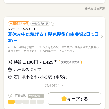
す。 ※新人さんは基本的にフロアからスタート。 【その他のメ
入しています。 給料日前など困ったときに安心！ kkw_bcov210
0：00～0：00 ≪週2日／1日3時間～OK！≫ ※短時間労働OK ※
■フロア（＝ホール） 注文を伺う →商品を出す →お会計 これが
くため、 お財布にもやさしいです。
応募する
リット】 ●週2日／1日3時間～OK たとえばお子さんを保育園に
募集条件
6
未経験OK
20代活躍
30代活躍
40代活躍
60代歓迎
時間や曜日が選べる ※土日祝のみOK 【ランチタイムに働く主
基本的な流れです。 テイクアウトの注文受け・お渡しも お願い
株式会社吉野家
預けている数時間だけ… といった働き方が可能。 お子さんが大
ひとりで
続きを読む
みんなで
仕事の仕方
ふスタッフの勤務例】 ■小さいお子さんがいる方 ・保育園や幼
職種/応募資格
お仕事の特徴
給与/時間/休日
します！ ■キッチン 牛丼などの調理・盛りつけ など 【最初は
勤務先公開
主婦・主夫
学生歓迎
履歴書不要
正社員登用
きくなったら 時間、日数を増やしていくこともできます。 ●ま
続きを読む
稚園に子どもを預けている間だけ勤務 ・週3日／10時～13時 ■子
フロアから】 研修期間あり。 マニュアルもしっかりご用意あり
募集条件
かない70%オフ／持ち帰りも30%オフ 「家に帰ってからごはん
勤務先公開
主婦・主夫
学生歓迎
履歴書不要
就業時間・曜日
育てがひと段落した方 ・子どもが中学校に上がり、家事と両立
続きを読む
続きを読む
ます。 ゆくゆくはフロアもキッチンもできるように 少しずつレ
続きを読む
しずか
にぎやか
職場の様子
をつくる」 吉野家ならそんな負担も軽減できます。 牛丼とサラ
就業時間・曜日
長期
期間・時間
しながら働ける時間に勤務 ・週5日／9時～17時 上記はあくまで
ホールスタッフ
職種
クチャーしていきます。 【少しずつステップアップ方針の吉野
一週間以内公開
年齢入力任意
?
1日4h以下
扶養内
Wワーク可
週2・3日
週4日
男性
女性
男女の割合
ダを買って帰り、そのまま晩ごはんに。 持ち帰りにも社割がき
サービス関連
業界
も一例です。 「こんな時間に働きたい」「こんなシフトは可能
家です】 最初からあれもこれも 一気に教えることはありませ
1日4h以下
扶養内
Wワーク可
週2・3日
週4日
パート・アルバイト
0：00～0：00 ≪週2日／1日3時間～OK！≫ ※短時間労働OK ※
■フロア（＝ホール） 注文を伺う →商品を出す →お会計 これが
くため、 お財布にもやさしいです。
家庭都合休可
土日祝のみ
か」など、ご希望のシフトについてはお気軽にお問い合わせく
ん。 ひとつできたら次、 それを覚えたらまた次へ、と 手順をふ
休日・休暇
夏休み中に稼げる！髪色髪型自由◆週2日/1日
応募資格
時間や曜日が選べる ※土日祝のみOK 【ランチタイムに働く主
基本的な流れです。 テイクアウトの注文受け・お渡しも お願い
家庭都合休可
土日祝のみ
ださい。 ※ランチタイムは主ふスタッフが多いため、お子さん
んで成長していきましょう！ 研修期間：2ヵ月（習得に応じて変
ひとりで
みんなで
仕事の仕方
ふスタッフの勤務例】 ■小さいお子さんがいる方 ・保育園や幼
働き方・環境
します！ ■キッチン 牛丼などの調理・盛りつけ など 【最初は
3h～
●シフト制
働き方・環境
【こんな方にピッタリ】 ・食べることがスキ ・シフトの融通が
が急に体調不良になったときなども、助け合いやすい環境で
動あり）／同時給（アルバイト雇用）
続きを読む
稚園に子どもを預けている間だけ勤務 ・週3日／10時～13時 ■子
フロアから】 研修期間あり。 マニュアルもしっかりご用意あり
※ワークライフバランスも充実！
きくところがいい ・ジッとしてるより動いていたい ・まずはし
ブランクOK
社会保険制度
研修制度
日払い
す。 【産休・育休を取りながら長く働くスタッフも】 アルバイ
ブランクOK
社会保険制度
研修制度
日払い
育てがひと段落した方 ・子どもが中学校に上がり、家事と両立
いちばん下の子どもが保育園に入ったのをきっかけに 吉野家で
続きを読む
ホール・お客さま案内・ドリンクなどの配…屋内禁煙◇社会保険加入制度◇
ます。 ゆくゆくはフロアもキッチンもできるように 少しずつレ
続きを読む
●キャスト有給休暇制度あり
っかり教えて欲しい バイトデビュー歓迎！ 8割ほどの先輩が未
しずか
にぎやか
ト・パートさんの中にも、産休・育休を取りながら長く働くス
職場の様子
社員登用制…各種規定あり◇福利厚生サービス「ベネフ…
しながら働ける時間に勤務 ・週5日／9時～17時 上記はあくまで
短時間のパートをはじめました。 今は月火金の週3日。 10～13
禁煙・分煙
バイク自転車
車OK
クチャーしていきます。 【少しずつステップアップ方針の吉野
多くのキャストが利用しています。
禁煙・分煙
バイク自転車
車OK
経験スタートです ●ブランクがあっても大丈夫 「久々の社会復
タッフもいます。 吉野家の場合、全国どこに行っても仕事内容
サービス関連
業界
も一例です。 「こんな時間に働きたい」「こんなシフトは可能
時の3時間だけ働いています。 もともとは「少しでも家計の足し
家です】 最初からあれもこれも 一気に教えることはありませ
帰」という方も 少しずつレクチャーしていくのでご安心を ※業
続きを読む
が変わらないので、転勤・引っ越しをした際も仕事復帰しやす
か」など、ご希望のシフトについてはお気軽にお問い合わせく
になれば」 とはじめたパートですが、 今となっては吉野家で働
ん。 ひとつできたら次、 それを覚えたらまた次へ、と 手順をふ
休日・休暇
1,100円～1,425円
応募資格
時給
務上必要なため、日本語で 日常会話ができる方に限ります
交通費全額支給
いのが特徴です。
ださい。 ※ランチタイムは主ふスタッフが多いため、お子さん
く時間が、 子育てから離れ一息つける“いい気分転換”の時間に。
続きを読む
んで成長していきましょう！ 研修期間：2ヵ月（習得に応じて変
●シフト制
【こんな方にピッタリ】 ・食べることがスキ ・シフトの融通が
が急に体調不良になったときなども、助け合いやすい環境で
（家で家事をしてもあんまり感謝されないけど笑） 仕事だとお
ホールスタッフ
動あり）／同時給（アルバイト雇用）
時給 1,200円～1,500円
給与
※ワークライフバランスも充実！
きくところがいい ・ジッとしてるより動いていたい ・まずはし
す。 【産休・育休を取りながら長く働くスタッフも】 アルバイ
客さまや同僚に 「ありがとう」と感謝される。 同年代のママ友
詳しい募集要項をすべて見る
いちばん下の子どもが保育園に入ったのをきっかけに 吉野家で
●キャスト有給休暇制度あり
石川県小松市 / 小松駅（車5分）
っかり教えて欲しい バイトデビュー歓迎！ 8割ほどの先輩が未
ト・パートさんの中にも、産休・育休を取りながら長く働くス
はもちろん 子育てがひと段落した先輩ママとも知り合える。
【給与備考】 ■一般：時給1200円（研修期間も同時給） ※22時
お仕事の特徴
短時間のパートをはじめました。 今は月火金の週3日。 10～13
多くのキャストが利用しています。
経験スタートです ●ブランクがあっても大丈夫 「久々の社会復
タッフもいます。 吉野家の場合、全国どこに行っても仕事内容
「子どもと夫」だけだった世界が広がり、 大学生、同年代のス
以降は時給25%UP！ ■速払い制度アリ 給与速払いシステムを導
時の3時間だけ働いています。 もともとは「少しでも家計の足し
働く人の待遇向上
詳細を開く
帰」という方も 少しずつレクチャーしていくのでご安心を ※業
続きを読む
が変わらないので、転勤・引っ越しをした際も仕事復帰しやす
タッフ、先輩… いろんな人と話し、触れ合う機会が増える。 家
入しています。 給料日前など困ったときに安心！ kkw_bcov210
になれば」 とはじめたパートですが、 今となっては吉野家で働
職種/応募資格
お仕事の特徴
給与/時間/休日
応募する
務上必要なため、日本語で 日常会話ができる方に限ります
いのが特徴です。
で子育てをするだけでは味わえなかった、 とても貴重な時間を
6
高収入
給与UP
く時間が、 子育てから離れ一息つける“いい気分転換”の時間に。
続きを読む
過ごせています。 ひさしぶりのお仕事は不安もあると思いま
続きを読む
応募状況
今が狙い目！
（家で家事をしてもあんまり感謝されないけど笑） 仕事だとお
キープする
基本特徴
時給 1,200円～1,500円
す。 でも吉野家なら、きっと大丈夫です。 （30代・子育て中の
給与
客さまや同僚に 「ありがとう」と感謝される。 同年代のママ友
ホールスタッフ
職種
詳しい募集要項をすべて見る
男性
女性
男女の割合
ママスタッフより）
未経験OK
20代活躍
30代活躍
40代活躍
60代歓迎
続きを読む
はもちろん 子育てがひと段落した先輩ママとも知り合える。
【給与備考】 ■一般：時給1200円（研修期間も同時給） ※22時
スシローの アルバイト・パート スタッフ募集中。 学生さん、主