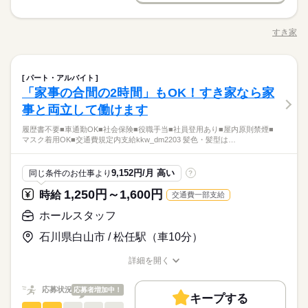
募集条件
3ヵ月以上
期間・時間
0）時給+150円 ※深夜（22時～翌5時）時給1525円 ※時給UP制
続きを読む
・ご案内 ・盛つけ ・お会計 ・テーブルの片付け など まずは
土日祝のみ
シフト勤務
勤務先公開
交通費
勤務地固定
主婦・主夫
学生歓迎
度あり♪ 【交通費備考】 規定内支給
00：00～00：00 ※1日実働最低2時間 ※残業代は全額支給 週2日
簡単な業務からスタート！ 【セルフオーダー導入なので接客が
応募する
すき家
～・1日2h～OK！ ※状況に応じて募集を終了させていただく場
職種/応募資格
お仕事の特徴
給与/時間/休日
カンタン】 注文はお客様自身でオーダーするセルフオーダー式
働き方・環境
履歴書不要
続きを読む
合もございます。 詳細は面接時にご相談ください。 【自己申告
です。 レジはセルフ会計を導入しており、 現金の受け渡しはほ
朝って、ごはんを作って、 お子さんを見送って、 家事をこなし
就業時間・曜日
大手企業
社会保険制度
制服あり
禁煙・分煙
車OK
による契約シフト】 基本は固定シフトになりますが、 学校の試
とんどありません。 ※一部店舗を除く すぐに覚えられるお仕事
続きを読む
て… となかなか落ち着かないですよね。 そんなときは、 少し落
残20未満
10時～出社
17時～出社
1日4h以下
験や家庭の行事など イレギュラーにはもちろん対応しますの
ホールスタッフ
続きを読む
職種
内容ですし 研修・マニュアルがあるので 初バイトの人もご心配
ち着いてから、 お昼ごろに出勤！ 週2日・1日2h～組めるので、
PC不要
パート・アルバイト
3ヵ月以上
期間・時間
で、 その際はお気軽にご相談ください。 ※22時～翌5時までは1
なく！
お迎えの時間にも間に合います☆ 「子どもの発表会の日は そっ
1日7h以下
16時前退社
扶養内
週2・3日
週4日
「家事の合間の2時間」もOK！すき家なら家
・ご案内 ・盛つけ ・お会計 ・テーブルの片付け など まずは
8歳以上の方
ちを優先したい…！」 というのも、もちろんOK！ シフトは自
続きを読む
サービス関連
応募資格
業界
00：00～00：00 ※1日実働最低2時間 ※残業代は全額支給 週2日
簡単な業務からスタート！ 【セルフオーダー導入なので接客が
事と両立して働けます
土日祝のみ
シフト勤務
己申告制。 家庭と両立して、 楽しく働いてくださいね♪ 【服装
休日・休暇
～・1日2h～OK！ ※状況に応じて募集を終了させていただく場
カンタン】 注文はお客様自身でオーダーするセルフオーダー式
■未経験活躍中 ■学生・フリーター・主婦（夫）さん活躍中！ ■
働き方・環境
について】 キャップ、シャツ、ズボン、 エプロン、ベルトまで
合もございます。 詳細は面接時にご相談ください。 【自己申告
履歴書不要■車通勤OK■社会保険■役職手当■社員登用あり■屋内原則禁煙■
です。 レジはセルフ会計を導入しており、 現金の受け渡しはほ
シフト制
高校生以上 ※高校生は21時までの勤務 ※校則でアルバイトに許
貸出。 動きやすさを重視しているので、 牛丼を出す動作もスム
マスク着用OK■交通費規定内支給kkw_dm2203 髪色・髪型は…
大手企業
社会保険制度
制服あり
禁煙・分煙
車OK
お仕事の特徴
による契約シフト】 基本は固定シフトになりますが、 学校の試
とんどありません。 ※一部店舗を除く すぐに覚えられるお仕事
続きを読む
可が必要な際は、 学校にご相談の上、ご応募ください。 【す
ーズにできます！
験や家庭の行事など イレギュラーにはもちろん対応しますの
続きを読む
内容ですし 研修・マニュアルがあるので 初バイトの人もご心配
き家はこんな人にオススメ】 ・家や学校の近くで時給がいいバ
基本特徴
朝って、ごはんを作って、 お子さんを見送って、 家事をこなし
PC不要
で、 その際はお気軽にご相談ください。 ※22時～翌5時までは1
なく！
イトを探している ・食事補助があると助かる ・ひま疲れはニガ
続きを読む
て… となかなか落ち着かないですよね。 そんなときは、 少し落
9,152円/月 高い
同じ条件のお仕事より
?
未経験OK
20代活躍
30代活躍
40代活躍
50代活躍
8歳以上の方
応募資格
テ
ち着いてから、 お昼ごろに出勤！ 週2日・1日2h～組めるので、
1,250円～1,600円
休日・休暇
時給
交通費一部支給
60代歓迎
正社員登用
お迎えの時間にも間に合います☆ 「子どもの発表会の日は そっ
■未経験活躍中 ■学生・フリーター・主婦（夫）さん活躍中！ ■
ちを優先したい…！」 というのも、もちろんOK！ シフトは自
続きを読む
時給 1,200円～1,500円
給与
シフト制
高校生以上 ※高校生は21時までの勤務 ※校則でアルバイトに許
ホールスタッフ
募集条件
詳しい募集要項をすべて見る
続きを読む
己申告制。 家庭と両立して、 楽しく働いてくださいね♪ 【服装
可が必要な際は、 学校にご相談の上、ご応募ください。 【す
【給与備考】 ※高校生時給1100円～ ※早朝手当（5：00-9：0
について】 キャップ、シャツ、ズボン、 エプロン、ベルトまで
勤務先公開
交通費
勤務地固定
主婦・主夫
学生歓迎
石川県白山市 / 松任駅（車10分）
き家はこんな人にオススメ】 ・家や学校の近くで時給がいいバ
0）時給+150円 ※深夜（22時～翌5時）時給1500円 ※時給UP制
貸出。 動きやすさを重視しているので、 牛丼を出す動作もスム
イトを探している ・食事補助があると助かる ・ひま疲れはニガ
続きを読む
度あり♪ 【交通費備考】 規定内支給
履歴書不要
ーズにできます！
応募する
詳細を開く
テ
基本特徴
職種/応募資格
お仕事の特徴
給与/時間/休日
就業時間・曜日
続きを読む
未経験OK
20代活躍
30代活躍
40代活躍
50代活躍
時給 1,200円～1,500円
給与
応募状況
応募者増加中！
残20未満
10時～出社
17時～出社
1日4h以下
キープする
詳しい募集要項をすべて見る
60代歓迎
正社員登用
ホールスタッフ
サービス関連
業界
職種