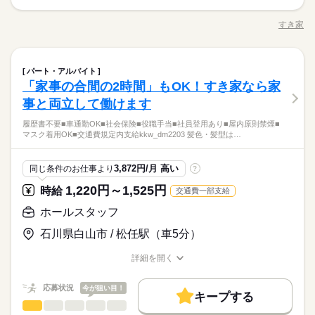
詳しい募集要項をすべて見る
正社員登用
・ご案内 ・盛つけ ・お会計 ・テーブルの片付け など まずは
【給与備考】 ※深夜（22時～翌5時）時給1500円 ※時給UP制度
週2・3日
週4日
土日祝のみ
シフト勤務
簡単な業務からスタート！ 【セルフオーダー導入なので接客が
募集条件
3ヵ月以上
期間・時間
あり♪ 【交通費備考】 規定内支給
すき家
続きを読む
職種/応募資格
お仕事の特徴
給与/時間/休日
カンタン】 注文はお客様自身でオーダーするセルフオーダー式
働き方・環境
勤務先公開
交通費
勤務地固定
主婦・主夫
学生歓迎
22：00～05：00 ※1日実働最低2時間 ※残業代は全額支給 週2日
です。 レジはセルフ会計を導入しており、 現金の受け渡しはほ
応募する
朝って、ごはんを作って、 お子さんを見送って、 家事をこなし
～・1日2h～OK！ ※状況に応じて募集を終了させていただく場
大手企業
ブランクOK
社会保険制度
研修制度
とんどありません。 ※一部店舗を除く すぐに覚えられるお仕事
履歴書不要
続きを読む
て… となかなか落ち着かないですよね。 そんなときは、 少し落
続きを読む
合もございます。 詳細は面接時にご相談ください。 【自己申告
ホールスタッフ
職種
内容ですし 研修・マニュアルがあるので 初バイトの人もご心配
ち着いてから、 お昼ごろに出勤！ 週2日・1日2h～組めるので、
就業時間・曜日
パート・アルバイト
制服あり
禁煙・分煙
車OK
PC不要
による契約シフト】 基本は固定シフトになりますが、 学校の試
なく！
お迎えの時間にも間に合います☆ 「子どもの発表会の日は そっ
「家事の合間の2時間」もOK！すき家なら家
・ご案内 ・盛つけ ・お会計 ・テーブルの片付け など まずは
残20未満
17時～出社
1日4h以下
1日7h以下
扶養内
験や家庭の行事など イレギュラーにはもちろん対応しますの
続きを読む
ちを優先したい…！」 というのも、もちろんOK！ シフトは自
続きを読む
サービス関連
応募資格
業界
簡単な業務からスタート！ 【セルフオーダー導入なので接客が
事と両立して働けます
3ヵ月以上
期間・時間
で、 その際はお気軽にご相談ください。 ※22時～翌5時までは1
己申告制。 家庭と両立して、 楽しく働いてくださいね♪ 【服装
週2・3日
週4日
土日祝のみ
シフト勤務
カンタン】 注文はお客様自身でオーダーするセルフオーダー式
■未経験活躍中 ■学生・フリーター・主婦（夫）さん活躍中！ ■
8歳以上の方
について】 キャップ、シャツ、ズボン、 エプロン、ベルトまで
働き方・環境
22：00～05：00 ※1日実働最低2時間 ※残業代は全額支給 週2日
履歴書不要■車通勤OK■社会保険■役職手当■社員登用あり■屋内原則禁煙■
です。 レジはセルフ会計を導入しており、 現金の受け渡しはほ
高校生以上 ※高校生は21時までの勤務 ※校則でアルバイトに許
休日・休暇
貸出。 動きやすさを重視しているので、 牛丼を出す動作もスム
マスク着用OK■交通費規定内支給kkw_dm2203 髪色・髪型は…
～・1日2h～OK！ ※状況に応じて募集を終了させていただく場
お仕事の特徴
とんどありません。 ※一部店舗を除く すぐに覚えられるお仕事
続きを読む
大手企業
ブランクOK
社会保険制度
研修制度
可が必要な際は、 学校にご相談の上、ご応募ください。 【す
ーズにできます！
合もございます。 詳細は面接時にご相談ください。 【自己申告
内容ですし 研修・マニュアルがあるので 初バイトの人もご心配
シフト制
き家はこんな人にオススメ】 ・家や学校の近くで時給がいいバ
基本特徴
朝って、ごはんを作って、 お子さんを見送って、 家事をこなし
制服あり
禁煙・分煙
車OK
PC不要
による契約シフト】 基本は固定シフトになりますが、 学校の試
なく！
イトを探している ・食事補助があると助かる ・ひま疲れはニガ
続きを読む
て… となかなか落ち着かないですよね。 そんなときは、 少し落
3,872円/月 高い
同じ条件のお仕事より
?
未経験OK
20代活躍
30代活躍
40代活躍
50代活躍
験や家庭の行事など イレギュラーにはもちろん対応しますの
続きを読む
応募資格
テ
ち着いてから、 お昼ごろに出勤！ 週2日・1日2h～組めるので、
で、 その際はお気軽にご相談ください。 ※22時～翌5時までは1
1,220円～1,525円
時給
交通費一部支給
60代歓迎
正社員登用
お迎えの時間にも間に合います☆ 「子どもの発表会の日は そっ
■未経験活躍中 ■学生・フリーター・主婦（夫）さん活躍中！ ■
8歳以上の方
ちを優先したい…！」 というのも、もちろんOK！ シフトは自
続きを読む
時給 1,150円～1,450円
給与
高校生以上 ※高校生は21時までの勤務 ※校則でアルバイトに許
ホールスタッフ
休日・休暇
募集条件
詳しい募集要項をすべて見る
続きを読む
己申告制。 家庭と両立して、 楽しく働いてくださいね♪ 【服装
可が必要な際は、 学校にご相談の上、ご応募ください。 【す
【給与備考】 ※高校生時給1054円～ ※早朝手当（5：00-9：0
について】 キャップ、シャツ、ズボン、 エプロン、ベルトまで
勤務先公開
交通費
勤務地固定
主婦・主夫
学生歓迎
シフト制
石川県白山市 / 松任駅（車5分）
き家はこんな人にオススメ】 ・家や学校の近くで時給がいいバ
0）時給+150円 ※深夜（22時～翌5時）時給1450円 ※時給UP制
貸出。 動きやすさを重視しているので、 牛丼を出す動作もスム
イトを探している ・食事補助があると助かる ・ひま疲れはニガ
続きを読む
度あり♪ 【交通費備考】 規定内支給
履歴書不要
ーズにできます！
応募する
詳細を開く
テ
基本特徴
職種/応募資格
お仕事の特徴
給与/時間/休日
就業時間・曜日
続きを読む
未経験OK
20代活躍
30代活躍
40代活躍
50代活躍
時給 1,150円～1,450円
給与
応募状況
今が狙い目！
残20未満
10時～出社
17時～出社
1日4h以下
キープする
詳しい募集要項をすべて見る
60代歓迎
正社員登用
ホールスタッフ
サービス関連
業界
職種
【給与備考】 ※高校生時給1054円～ ※早朝手当（5：00-9：0
1日7h以下
16時前退社
扶養内
週2・3日
週4日