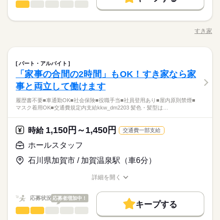
1ヵ月～3ヵ月
期間・時間
ホールスタッフ
サービス関連
業界
職種
￣￣￣￣￣￣ 「今月ピンチかも…」 ってときに使える”前払い制
生：時給1170円 ■土日・祝は時給+50円 ※研修期間も時給は変
50代活躍
働く人の待遇向上
基本特徴
高収入
度”は 働いた分の一部を、 給料日前に受け取れるんです。 詳し
わりません ※給与は月1回払いですが、 働いた分の一部を給料
［勤務時間］9：00～1：00 ※週1日～/1日2h～OK！ ※シフト制
・ご案内 ・盛つけ ・お会計 ・テーブルの片付け など まずは
応募する
くはお気軽にお問い合わせください。
募集条件
日前に受け取れる 「前払い制度」もご利用いただけます。 但
未経験OK
新卒・第二
20代活躍
30代活躍
40代活躍
（時間帯等、応相談） ★土日勤務できる方歓迎♪ ★長期勤務で
簡単な業務からスタート！ 【セルフオーダー導入なので接客が
すき家
し、前払い制度のご利用には 条件がありますのでご相談くださ
続きを読む
きる方歓迎♪ 【シフト例】 9：00～14：00 12：00～17：00 17：
職種/応募資格
お仕事の特徴
給与/時間/休日
カンタン】 注文はお客様自身でオーダーするセルフオーダー式
勤務先公開
交通費
主婦・主夫
学生歓迎
50代活躍
い。 【交通費備考】 規定内支給（片道3km以上、月15,000円迄
00～21：00 21：00～翌0：30 など…
です。 レジはセルフ会計を導入しており、 現金の受け渡しはほ
朝って、ごはんを作って、 お子さんを見送って、 家事をこなし
募集条件
勤務先公開
交通費
主婦・主夫
学生歓迎
支給）
就業時間・曜日
続きを読む
続きを読む
とんどありません。 ※一部店舗を除く すぐに覚えられるお仕事
続きを読む
て… となかなか落ち着かないですよね。 そんなときは、 少し落
就業時間・曜日
1ヵ月～3ヵ月
期間・時間
ホールスタッフ
職種
内容ですし 研修・マニュアルがあるので 初バイトの人もご心配
ち着いてから、 お昼ごろに出勤！ 週2日・1日2h～組めるので、
1日4h以下
1日7h以下
16時前退社
扶養内
週1日～
パート・アルバイト
なく！
お迎えの時間にも間に合います☆ 「子どもの発表会の日は そっ
1日4h以下
1日7h以下
16時前退社
扶養内
週1日～
「家事の合間の2時間」もOK！すき家なら家
［勤務時間］9：00～1：00 ※週1日～/1日2h～OK！ ※シフト制
・ご案内 ・盛つけ ・お会計 ・テーブルの片付け など まずは
週2・3日
週4日
家庭都合休可
シフト勤務
ちを優先したい…！」 というのも、もちろんOK！ シフトは自
続きを読む
休日・休暇
サービス関連
応募資格
業界
（時間帯等、応相談） ★土日勤務できる方歓迎♪ ★長期勤務で
簡単な業務からスタート！ 【セルフオーダー導入なので接客が
事と両立して働けます
週2・3日
週4日
家庭都合休可
シフト勤務
己申告制。 家庭と両立して、 楽しく働いてくださいね♪ 【服装
きる方歓迎♪ 【シフト例】 9：00～14：00 12：00～17：00 17：
働き方・環境
カンタン】 注文はお客様自身でオーダーするセルフオーダー式
シフト制
働き方・環境
■未経験活躍中
について】 キャップ、シャツ、ズボン、 エプロン、ベルトまで
00～21：00 21：00～翌0：30 など…
履歴書不要■車通勤OK■社会保険■役職手当■社員登用あり■屋内原則禁煙■
です。 レジはセルフ会計を導入しており、 現金の受け渡しはほ
ブランクOK
社会保険制度
制服あり
日払い
貸出。 動きやすさを重視しているので、 牛丼を出す動作もスム
ブランクOK
社会保険制度
制服あり
日払い
マスク着用OK■交通費規定内支給kkw_dm2203 髪色・髪型は…
お仕事の特徴
続きを読む
とんどありません。 ※一部店舗を除く すぐに覚えられるお仕事
続きを読む
【すき家はこんな人にオススメ】
ーズにできます！
禁煙・分煙
車OK
内容ですし 研修・マニュアルがあるので 初バイトの人もご心配
禁煙・分煙
車OK
・近くで時給がいいバイトを探している
基本特徴
朝って、ごはんを作って、 お子さんを見送って、 家事をこなし
なく！
1,150円～1,450円
時給
・従業員割引があると助かる
交通費一部支給
て… となかなか落ち着かないですよね。 そんなときは、 少し落
未経験OK
20代活躍
30代活躍
40代活躍
50代活躍
休日・休暇
応募資格
ち着いてから、 お昼ごろに出勤！ 週2日・1日2h～組めるので、
ホールスタッフ
正社員登用
お迎えの時間にも間に合います☆ 「子どもの発表会の日は そっ
シフト制
■未経験活躍中
ちを優先したい…！」 というのも、もちろんOK！ シフトは自
続きを読む
時給 1,500円～
給与
石川県加賀市 / 加賀温泉駅（車6分）
募集条件
詳しい募集要項をすべて見る
続きを読む
己申告制。 家庭と両立して、 楽しく働いてくださいね♪ 【服装
【すき家はこんな人にオススメ】
【給与備考】 ※深夜（22時～翌5時）時給1500円 ※時給UP制度
について】 キャップ、シャツ、ズボン、 エプロン、ベルトまで
勤務先公開
交通費
勤務地固定
主婦・主夫
学生歓迎
詳細を開く
・近くで時給がいいバイトを探している
あり♪ 【交通費備考】 規定内支給
貸出。 動きやすさを重視しているので、 牛丼を出す動作もスム
職種/応募資格
お仕事の特徴
給与/時間/休日
・従業員割引があると助かる
履歴書不要
ーズにできます！
応募する
基本特徴
応募状況
応募者増加中！
キープする
就業時間・曜日
続きを読む
未経験OK
20代活躍
30代活躍
40代活躍
50代活躍
ホールスタッフ
サービス関連
業界
職種
時給 1,500円～
給与
残20未満
17時～出社
1日4h以下
1日7h以下
扶養内