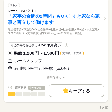
高収入
パート・アルバイト
「家事の合間の2時間」もOK！すき家なら家
事と両立して働けます
履歴書不要■車通勤OK■社会保険■役職手当■社員登用あり■屋内原則禁煙■
マスク着用OK■交通費規定内支給kkw_dm2203 髪色・髪型は…
352円/月 高い
同じ条件のお仕事より
?
1,200円～1,500円
時給
交通費一部支給
ホールスタッフ
石川県小松市 / 小松駅（車6分）
詳細を開く
職種/応募資格
お仕事の特徴
給与/時間/休日
応募状況
今が狙い目！
キープする
ホールスタッフ
サービス関連
業界
職種
・ご案内 ・盛つけ ・お会計 ・テーブルの片付け など まずは
簡単な業務からスタート！ 【セルフオーダー導入なので接客が
すき家
職種/応募資格
お仕事の特徴
給与/時間/休日
カンタン】 注文はお客様自身でオーダーするセルフオーダー式