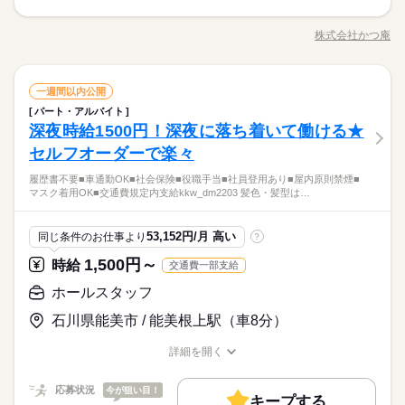
日祝+100円 ■評価給あり はま寿司では、全店共通の「昇給基
9：00～0：00 【土日も働ける方歓迎】 上記時間帯のうち 週2
◆ホール ・お客さまを席へご案内 ・レジ ・お料理のご提供や片
応募する
未経験OK
20代活躍
30代活躍
40代活躍
50代活躍
就業時間・曜日
準」があります。 フロア、キッチン、切り付けそれぞれのお仕
日・1日3時間～OK！ ◇シフトについて （1）面接時にご希望の
づけ …など お客さまが専用のタッチパネルで注文する システム
株式会社かつ庵
募集条件
事にて 「初級」「中級」「上級」といったステージがあり それ
ひとりで
続きを読む
みんなで
仕事の仕方
「勤務曜日・時間」をお伝えください。 お伺いした内容をもと
職種/応募資格
お仕事の特徴
給与/時間/休日
なので、むずかしい接客はありません。 メニューは徐々に覚え
残業なし
1日4h以下
16時前退社
扶養内
週1日～
続きを読む
ぞれのレベルをクリアすると時給がUP。 「次に目指すべきステ
に、 ご相談のうえシフトを確定します。 （2）日によっては、
ていけば◎ ◆キッチン ・かんたんな調理 ・盛り付け …など 調
勤務先公開
交通費
主婦・主夫
学生歓迎
週2・3日
週4日
平日休み
家庭都合休可
土日祝のみ
ージ」が明確なので 頑張りどころが分かりやすいと評判です。
お店のシフト状況により 確定したシフト以外の曜日で 出勤のご
続きを読む
続きを読む
理経験がなくてもOK！ イチから丁寧にお教えするので、 ご安
続きを読む
しずか
にぎやか
職場の様子
外国人/留学生
履歴書不要
【交通費備考】 月20,000円迄
長期
期間・時間
相談をする場合がございます。 （3）学校行事・ご家庭の事情な
ホールスタッフ
職種
心ください。 【未経験でも安心】 気さくな仲間ばかりだから、
一週間以内公開
シフト勤務
男性
女性
男女の割合
就業時間・曜日
サービス関連
業界
どで シフトを調整することは可能です！ ◇ポイント 基本的に決
「あれ？教えてもらったはずなのに ド忘れしちゃった…」なん
パート・アルバイト
9：00～0：00 【土日も働ける方歓迎】 上記時間帯のうち 週2
◆ホール ・お客さまを席へご案内 ・レジ ・お料理のご提供や片
働き方・環境
まった曜日・時間に働けるので 予定が立てやすいのも魅力のひ
てときも 気軽に聞ける環境です。 もちろん、店長や社員スタッ
残業なし
1日4h以下
16時前退社
扶養内
週1日～
休日・休暇
深夜時給1500円！深夜に落ち着いて働ける★
応募資格
日・1日3時間～OK！ ◇シフトについて （1）面接時にご希望の
づけ …など お客さまが専用のタッチパネルで注文する システム
とつです。 ご予定に合わせて、 お休みのご希望があれば都度お
フも しっかりフォローするので、 困ったときはいつでも頼って
ひとりで
みんなで
仕事の仕方
大手企業
社会保険制度
研修制度
制服あり
「勤務曜日・時間」をお伝えください。 お伺いした内容をもと
なので、むずかしい接客はありません。 メニューは徐々に覚え
セルフオーダーで楽々
交代制
週2・3日
週4日
平日休み
家庭都合休可
土日祝のみ
■未経験OK ■高校生以上 （21時以降は高校生不可） 【ひとつで
伝えください！ 急なお休みもできるだけ対応しますので ご相談
くださいね！
続きを読む
に、 ご相談のうえシフトを確定します。 （2）日によっては、
ていけば◎ ◆キッチン ・かんたんな調理 ・盛り付け …など 調
月5日以上
も当てはまる方、ぜひ！】 ◆家事・育児と両立しながら働きた
禁煙・分煙
まかない
ください。 ※高校生を含む18歳未満の方は 5時～21時までの勤
シフト勤務
お店のシフト状況により 確定したシフト以外の曜日で 出勤のご
●シフトが柔軟！ ￣￣￣￣￣￣￣￣ 週1日・1日2h～OK！ 「子
続きを読む
履歴書不要■車通勤OK■社会保険■役職手当■社員登用あり■屋内原則禁煙■
理経験がなくてもOK！ イチから丁寧にお教えするので、 ご安
続きを読む
い ◆プライベートも大切にできる職場がいい ◆人と接するのが
しずか
にぎやか
務となります。 ◇休憩時間 1日の勤務時間が ・5時間16分以上
職場の様子
マスク着用OK■交通費規定内支給kkw_dm2203 髪色・髪型は…
働き方・環境
相談をする場合がございます。 （3）学校行事・ご家庭の事情な
どものお迎えがあるから15時まで」 「学校があるから土日メイ
心ください。 【未経験でも安心】 気さくな仲間ばかりだから、
好き ◆おいしいものが好き ◆仲間とのチームプレーを楽しみた
の場合：30分 ・6時間1分以上の場合：45分 ・7時間16分以上の
サービス関連
業界
どで シフトを調整することは可能です！ ◇ポイント 基本的に決
ンで」 「昼から夜までガッツリ働きたい」 …など、ぜんぶ◎ シ
「あれ？教えてもらったはずなのに ド忘れしちゃった…」なん
大手企業
社会保険制度
研修制度
制服あり
い 学生、フリーター、主婦（夫）、 みなさん大歓迎です！
続きを読む
場合：60分 ※店舗の混雑状況によって残業をご相談する場合が
まった曜日・時間に働けるので 予定が立てやすいのも魅力のひ
フトパターンは様々なので、 ご自身の生活スタイルに合わせて
てときも 気軽に聞ける環境です。 もちろん、店長や社員スタッ
休日・休暇
応募資格
53,152円/月 高い
ございます
同じ条件のお仕事より
?
禁煙・分煙
まかない
とつです。 ご予定に合わせて、 お休みのご希望があれば都度お
働いてくださいね。 ●覚えること少なめ！ ￣￣￣￣￣￣￣￣￣
続きを読む
フも しっかりフォローするので、 困ったときはいつでも頼って
交代制
■未経験OK ■高校生以上 （21時以降は高校生不可） 【ひとつで
伝えください！ 急なお休みもできるだけ対応しますので ご相談
お客さまが専用のタッチパネルで 注文するシステムなので、 オ
くださいね！
1,500円～
時給
交通費一部支給
時給 1,210円～1,513円
給与
月5日以上
も当てはまる方、ぜひ！】 ◆家事・育児と両立しながら働きた
ください。 ※高校生を含む18歳未満の方は 5時～21時までの勤
ーダー取りもなくスムーズ！ むずかしい接客もないので バイト
詳しい募集要項をすべて見る
●シフトが柔軟！ ￣￣￣￣￣￣￣￣ 週1日・1日2h～OK！ 「子
い ◆プライベートも大切にできる職場がいい ◆人と接するのが
ホールスタッフ
務となります。 ◇休憩時間 1日の勤務時間が ・5時間16分以上
デビューの方も安心です◎ ●うれしい前払い制度！ ￣￣￣￣￣
【給与備考】 ■22時以降：時給1513円（深夜手当含む） ■高校
お仕事の特徴
どものお迎えがあるから15時まで」 「学校があるから土日メイ
好き ◆おいしいものが好き ◆仲間とのチームプレーを楽しみた
の場合：30分 ・6時間1分以上の場合：45分 ・7時間16分以上の
￣￣￣￣￣￣ 「今月ピンチかも…」 ってときに使える”前払い制
生：時給1170円 ■土日・祝は時給+50円 ※研修期間も時給は変
ンで」 「昼から夜までガッツリ働きたい」 …など、ぜんぶ◎ シ
石川県能美市 / 能美根上駅（車8分）
働く人の待遇向上
い 学生、フリーター、主婦（夫）、 みなさん大歓迎です！
続きを読む
場合：60分 ※店舗の混雑状況によって残業をご相談する場合が
度”は 働いた分の一部を、 給料日前に受け取れるんです。 詳し
わりません ※給与は月1回払いですが、 働いた分の一部を給料
フトパターンは様々なので、 ご自身の生活スタイルに合わせて
応募する
ございます
くはお気軽にお問い合わせください。
日前に受け取れる 「前払い制度」もご利用いただけます。 但
高収入
働いてくださいね。 ●覚えること少なめ！ ￣￣￣￣￣￣￣￣￣
続きを読む
詳細を開く
し、前払い制度のご利用には 条件がありますのでご相談くださ
続きを読む
職種/応募資格
お仕事の特徴
給与/時間/休日
お客さまが専用のタッチパネルで 注文するシステムなので、 オ
基本特徴
時給 1,210円～1,513円
給与
い。 【交通費備考】 規定内支給（片道3km以上、月15,000円迄
ーダー取りもなくスムーズ！ むずかしい接客もないので バイト
詳しい募集要項をすべて見る
応募状況
支給）
今が狙い目！
未経験OK
新卒・第二
20代活躍
30代活躍
40代活躍
続きを読む
デビューの方も安心です◎ ●うれしい前払い制度！ ￣￣￣￣￣
【給与備考】 ■22時以降：時給1513円（深夜手当含む） ■高校
キープする