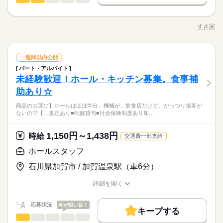
【給与備考】 ※高校生時給1100円～ ※早朝手当（5：00-9：0
1日7h以下
16時前退社
扶養内
週2・3日
週4日
募集条件
3ヵ月以上
期間・時間
0）時給+150円 ※深夜（22時～翌5時）時給1500円 ※時給UP制
続きを読む
・ご案内 ・盛つけ ・お会計 ・テーブルの片付け など まずは
土日祝のみ
シフト勤務
勤務先公開
交通費
勤務地固定
主婦・主夫
学生歓迎
度あり♪ 【交通費備考】 規定内支給
00：00～00：00 ※1日実働最低2時間 ※残業代は全額支給 週2日
簡単な業務からスタート！ 【セルフオーダー導入なので接客が
応募する
すき家
～・1日2h～OK！ ※状況に応じて募集を終了させていただく場
職種/応募資格
お仕事の特徴
給与/時間/休日
カンタン】 注文はお客様自身でオーダーするセルフオーダー式
働き方・環境
履歴書不要
続きを読む
合もございます。 詳細は面接時にご相談ください。 【自己申告
です。 レジはセルフ会計を導入しており、 現金の受け渡しはほ
朝って、ごはんを作って、 お子さんを見送って、 家事をこなし
就業時間・曜日
大手企業
社会保険制度
制服あり
禁煙・分煙
車OK
による契約シフト】 基本は固定シフトになりますが、 学校の試
とんどありません。 ※一部店舗を除く すぐに覚えられるお仕事
続きを読む
て… となかなか落ち着かないですよね。 そんなときは、 少し落
残20未満
10時～出社
17時～出社
1日4h以下
験や家庭の行事など イレギュラーにはもちろん対応しますの
ホールスタッフ
続きを読む
職種
内容ですし 研修・マニュアルがあるので 初バイトの人もご心配
一週間以内公開
ち着いてから、 お昼ごろに出勤！ 週2日・1日2h～組めるので、
PC不要
3ヵ月以上
期間・時間
で、 その際はお気軽にご相談ください。 ※22時～翌5時までは1
なく！
お迎えの時間にも間に合います☆ 「子どもの発表会の日は そっ
1日7h以下
16時前退社
扶養内
週2・3日
週4日
パート・アルバイト
・ご案内 ・盛つけ ・お会計 ・テーブルの片付け など まずは
8歳以上の方
ちを優先したい…！」 というのも、もちろんOK！ シフトは自
続きを読む
サービス関連
未経験歓迎！ホール・キッチン募集。食事補
応募資格
業界
00：00～00：00 ※1日実働最低2時間 ※残業代は全額支給 週2日
簡単な業務からスタート！ 【セルフオーダー導入なので接客が
土日祝のみ
シフト勤務
己申告制。 家庭と両立して、 楽しく働いてくださいね♪ 【服装
休日・休暇
～・1日2h～OK！ ※状況に応じて募集を終了させていただく場
カンタン】 注文はお客様自身でオーダーするセルフオーダー式
助あり☆
■未経験活躍中 ■学生・フリーター・主婦（夫）さん活躍中！ ■
働き方・環境
について】 キャップ、シャツ、ズボン、 エプロン、ベルトまで
合もございます。 詳細は面接時にご相談ください。 【自己申告
です。 レジはセルフ会計を導入しており、 現金の受け渡しはほ
シフト制
高校生以上 ※高校生は21時までの勤務 ※校則でアルバイトに許
貸出。 動きやすさを重視しているので、 牛丼を出す動作もスム
大手企業
社会保険制度
制服あり
禁煙・分煙
車OK
お仕事の特徴
による契約シフト】 基本は固定シフトになりますが、 学校の試
商品のお運び】ホールはほぼ半分、機械が…飲食店だけど、がっつり接客が
とんどありません。 ※一部店舗を除く すぐに覚えられるお仕事
続きを読む
可が必要な際は、 学校にご相談の上、ご応募ください。 【す
ーズにできます！
ないので【…規定あり■制服貸与■社会保険制度あり加…
験や家庭の行事など イレギュラーにはもちろん対応しますの
続きを読む
内容ですし 研修・マニュアルがあるので 初バイトの人もご心配
き家はこんな人にオススメ】 ・家や学校の近くで時給がいいバ
基本特徴
朝って、ごはんを作って、 お子さんを見送って、 家事をこなし
PC不要
で、 その際はお気軽にご相談ください。 ※22時～翌5時までは1
なく！
イトを探している ・食事補助があると助かる ・ひま疲れはニガ
続きを読む
て… となかなか落ち着かないですよね。 そんなときは、 少し落
未経験OK
20代活躍
30代活躍
40代活躍
50代活躍
8歳以上の方
1,150円～1,438円
応募資格
時給
テ
交通費一部支給
ち着いてから、 お昼ごろに出勤！ 週2日・1日2h～組めるので、
休日・休暇
60代歓迎
正社員登用
お迎えの時間にも間に合います☆ 「子どもの発表会の日は そっ
■未経験活躍中 ■学生・フリーター・主婦（夫）さん活躍中！ ■
ホールスタッフ
ちを優先したい…！」 というのも、もちろんOK！ シフトは自
続きを読む
時給 1,250円～1,600円
給与
シフト制
高校生以上 ※高校生は21時までの勤務 ※校則でアルバイトに許
募集条件
詳しい募集要項をすべて見る
続きを読む
己申告制。 家庭と両立して、 楽しく働いてくださいね♪ 【服装
石川県加賀市 / 加賀温泉駅（車6分）
可が必要な際は、 学校にご相談の上、ご応募ください。 【す
【給与備考】 ※高校生時給1150円～ ※早朝手当（5：00-9：0
について】 キャップ、シャツ、ズボン、 エプロン、ベルトまで
勤務先公開
交通費
勤務地固定
主婦・主夫
学生歓迎
き家はこんな人にオススメ】 ・家や学校の近くで時給がいいバ
0）時給+150円 ※深夜（22時～翌5時）時給1600円 ※時給UP制
貸出。 動きやすさを重視しているので、 牛丼を出す動作もスム
詳細を開く
イトを探している ・食事補助があると助かる ・ひま疲れはニガ
続きを読む
度あり♪ 【交通費備考】 規定内支給
履歴書不要
ーズにできます！
職種/応募資格
お仕事の特徴
給与/時間/休日
応募する
テ
基本特徴
就業時間・曜日
続きを読む
応募状況
今が狙い目！
未経験OK
20代活躍
30代活躍
40代活躍
50代活躍
キープする
時給 1,250円～1,600円
給与
残20未満
10時～出社
17時～出社
1日4h以下
ホールスタッフ
職種
詳しい募集要項をすべて見る
男性
女性
男女の割合
60代歓迎
正社員登用