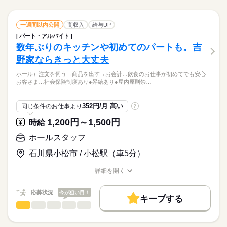
履歴書不要
続きを読む
続きを読む
合もございます。 詳細は面接時にご相談ください。 【自己申告
要はありません。 ※メインメニューはハンバーグですので 比
就業時間・曜日
土日祝のみ
シフト勤務
による契約シフト】 基本は固定シフトになりますが、 学校の試
較的覚えやすいかと思います。 【はじめての接客も安心】 び
続きを読む
しずか
にぎやか
職場の様子
残20未満
ホールスタッフ
10時～出社
17時～出社
1日4h以下
職種
験や家庭の行事など イレギュラーにはもちろん対応しますの
っくりドンキーでは 手厚い研修を行っています。 困ったことが
一週間以内公開
高収入
給与UP
続きを読む
男性
女性
働き方・環境
男女の割合
サービス関連
業界
3ヵ月以上
期間・時間
で、 その際はお気軽にご相談ください。 ※22時～翌5時までは1
あれば 先輩スタッフが隣でフォロー。 まずはメニューを覚える
パート・アルバイト
■ホールスタッフ …注文・配膳、テーブル片付けなど かんた
1日7h以下
16時前退社
扶養内
週2・3日
週4日
大手企業
社会保険制度
制服あり
禁煙・分煙
車OK
8歳以上の方
ところから はじめていきましょう！ ーーーーーーーーーーーー
数年ぶりのキッチンや初めてのパートも。吉
応募資格
00：00～00：00 ※1日実働最低2時間 ※残業代は全額支給 週2日
んな接客をお願いします。 ※配膳はワゴンを使用するため 楽
ーーーー ※注…1日6時間以上勤務の場合のみ、 200円のまか
土日祝のみ
シフト勤務
ひとりで
みんなで
仕事の仕方
休日・休暇
PC不要
～・1日2h～OK！ ※状況に応じて募集を終了させていただく場
に運べます。 ※注文はハンディーを使うので 全部暗記する必
野家ならきっと大丈夫
■履歴書不要 ■土日、平日のみ勤務OK ■未経験OK ■バイトデビ
ないが付きます。
続きを読む
働き方・環境
合もございます。 詳細は面接時にご相談ください。 【自己申告
要はありません。 ※メインメニューはハンバーグですので 比
シフト制
ュー歓迎 ■高校生OK ■ブランクありOK ■扶養内OK 平日は約7
パートを始めたいけど、 家事の時間、家族の時間を削りたくな
ホール）注文を伺う→商品を出す→お会計…飲食のお仕事が初めてでも安心
による契約シフト】 基本は固定シフトになりますが、 学校の試
較的覚えやすいかと思います。 【はじめての接客も安心】 び
続きを読む
大手企業
社会保険制度
制服あり
禁煙・分煙
車OK
名体制 ホールスタッフが4人 キッチンスタッフが3名ほどで 協
しずか
にぎやか
職場の様子
お客さま…社会保険制度あり●昇給あり●屋内原則禁…
い というあなた。 びっくりドンキーで、 パート、始めてみませ
験や家庭の行事など イレギュラーにはもちろん対応しますの
っくりドンキーでは 手厚い研修を行っています。 困ったことが
続きを読む
力して働いています！ 平日のランチタイムは 主婦（夫）さん
PC不要
サービス関連
業界
んか。 もちろん、ムリのない範囲で大丈夫。 掃除、洗濯、ご飯
で、 その際はお気軽にご相談ください。 ※22時～翌5時までは1
あれば 先輩スタッフが隣でフォロー。 まずはメニューを覚える
が、 夕方からは学生さんがメインで活躍中！ ＜こんな方におす
続きを読む
の準備。 家のことが第一優先でかまいません。 週2日、2時間か
8歳以上の方
ところから はじめていきましょう！ ーーーーーーーーーーーー
応募資格
すめ＞ ◆初バイトで不安… ◆学校生活・家事育児と両立して働
352円/月 高い
同じ条件のお仕事より
?
らOKなので、 朝、子どもと旦那さんを見送った後や、 夜、家
続きを読む
ーーーー ※注…1日6時間以上勤務の場合のみ、 200円のまか
休日・休暇
きたい
■履歴書不要 ■土日、平日のみ勤務OK ■未経験OK ■バイトデビ
族での夕飯を済ませてからの ちょっとした時間で働けるんで
ないが付きます。
1,200円～1,500円
時給
時給 1,100円～
給与
シフト制
ュー歓迎 ■高校生OK ■ブランクありOK ■扶養内OK 平日は約7
す。 シフト提出は週1回なので、 旦那さんの出張など、 急な予
詳しい募集要項をすべて見る
パートを始めたいけど、 家事の時間、家族の時間を削りたくな
名体制 ホールスタッフが4人 キッチンスタッフが3名ほどで 協
ホールスタッフ
定にも対応できますよ。 主婦（夫）としての自分を大切にしつ
【給与備考】 【一般】 時給1100円 【22：00以降】 ※22時以降
お仕事の特徴
い というあなた。 びっくりドンキーで、 パート、始めてみませ
力して働いています！ 平日のランチタイムは 主婦（夫）さん
つ、 家計を助けていきたいというママさん。 ぜひ、ウチで一緒
は時給1375円 【高校生】 時給1100円 【土日祝】 時給100円UP
んか。 もちろん、ムリのない範囲で大丈夫。 掃除、洗濯、ご飯
石川県小松市 / 小松駅（車5分）
基本特徴
が、 夕方からは学生さんがメインで活躍中！ ＜こんな方におす
続きを読む
に働きませんか？
【モーニング手当】 8：00～10：00の間は時給300円UP ◇昇給
の準備。 家のことが第一優先でかまいません。 週2日、2時間か
応募する
すめ＞ ◆初バイトで不安… ◆学校生活・家事育児と両立して働
あり ◇お給料は1分単位で支給いたします。
未経験OK
新卒・第二
20代活躍
30代活躍
40代活躍
らOKなので、 朝、子どもと旦那さんを見送った後や、 夜、家
続きを読む
詳細を開く
きたい
続きを読む
職種/応募資格
お仕事の特徴
給与/時間/休日
族での夕飯を済ませてからの ちょっとした時間で働けるんで
募集条件
時給 1,100円～
給与
す。 シフト提出は週1回なので、 旦那さんの出張など、 急な予
詳しい募集要項をすべて見る
応募状況
今が狙い目！
勤務先公開
主婦・主夫
学生歓迎
履歴書不要
続きを読む
定にも対応できますよ。 主婦（夫）としての自分を大切にしつ
【給与備考】 【一般】 時給1100円 【22：00以降】 ※22時以降
キープする
1ヵ月以内
期間・時間
ホールスタッフ
職種
つ、 家計を助けていきたいというママさん。 ぜひ、ウチで一緒
は時給1375円 【高校生】 時給1100円 【土日祝】 時給100円UP
男性
女性
男女の割合
就業時間・曜日
基本特徴
に働きませんか？
【モーニング手当】 8：00～10：00の間は時給300円UP ◇昇給
08：00～00：00
■フロア（＝ホール） 注文を伺う →商品を出す →お会計 これが
応募する
残業なし
10時～出社
1日4h以下
1日7h以下
未経験OK
新卒・第二
20代活躍
30代活躍
40代活躍
あり ◇お給料は1分単位で支給いたします。