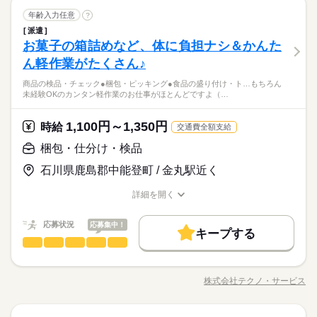
年齢入力任意
?
派遣
お菓子の箱詰めなど、体に負担ナシ＆かんた
ん軽作業がたくさん♪
商品の検品・チェック●梱包・ピッキング●食品の盛り付け・ト…もちろん
未経験OKのカンタン軽作業のお仕事がほとんどですよ（…
1,100円～1,350円
時給
交通費全額支給
梱包・仕分け・検品
石川県鹿島郡中能登町 / 金丸駅近く
詳細を開く
職種/応募資格
お仕事の特徴
給与/時間/休日
応募状況
応募集中！
キープする
梱包・仕分け・検品
職種
ひとりで
みんなで
仕事の仕方
「カンタンなお仕事からはじめていきたい」 「久しぶりに働き
にでるから不安…」 そんな方には おかしの”箱詰め”や”仕分け”の
株式会社テクノ・サービス
しずか
にぎやか
職場の様子
職種/応募資格
お仕事の特徴
給与/時間/休日
お仕事が オススメです！ 軽いものをメインに扱うので 体への負
担は少なめ。 作業は同じことを繰り返し行うので 未経験からで
もすぐにできるようになりますよ。 ＜その他にも…＞ ●商品の
続きを読む