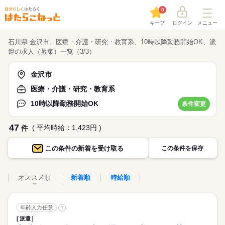
0
キープ
ログイン
メニュー
石川県 金沢市、医療・介護・研究・教育系、10時以降勤務開始OK、派
遣の求人（募集）一覧（3/3）
金沢市
医療・介護・研究・教育系
10時以降勤務開始OK
条件変更
47
( 平均時給：1,423円 )
件
この条件の
新着を受け取る
この条件を保存
オススメ順
新着順
時給順
年齢入力任意
?
派遣