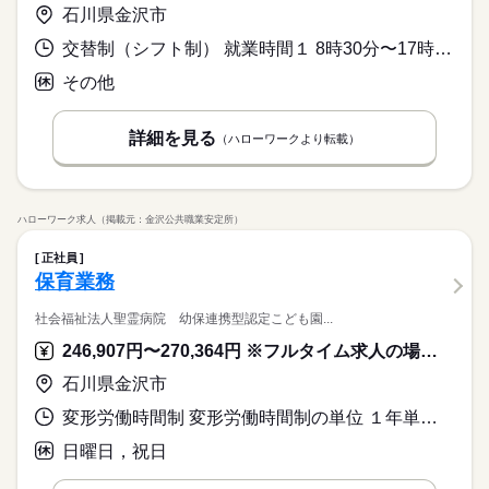
石川県金沢市
交替制（シフト制） 就業時間１ 8時30分〜17時00分 就業時間２ 9時00分〜17時30分
その他
詳細を見る
（ハローワークより転載）
ハローワーク求人（掲載元：金沢公共職業安定所）
正社員
保育業務
社会福祉法人聖霊病院 幼保連携型認定こども園...
246,907円〜270,364円 ※フルタイム求人の場合は月額（換算額）、パート求人の場合は時間額を表示しています。
石川県金沢市
変形労働時間制 変形労働時間制の単位 １年単位 就業時間１ 8時30分〜17時45分 又は 7時00分〜16時00分の時間の間の8時間程度 就業時間に関する特記事項 早番、遅番のほか５パターンの変形労働制です。
日曜日，祝日