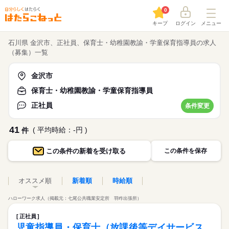
0
キープ
ログイン
メニュー
石川県 金沢市、正社員、保育士・幼稚園教諭・学童保育指導員の求人
（募集）一覧
金沢市
保育士・幼稚園教諭・学童保育指導員
正社員
条件変更
41
( 平均時給：-円 )
件
この条件の
新着を受け取る
この条件を保存
オススメ順
新着順
時給順
ハローワーク求人（掲載元：七尾公共職業安定所 羽咋出張所）
正社員
児童指導員・保育士（放課後等デイサービス