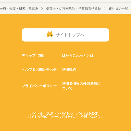
医療・介護・研究・教育系
保育士・幼稚園教諭・学童保育指導員
正社員の一覧
サイトトップへ
ディップ（株）
はたらこねっととは
ヘルプ＆お問い合わせ
利用規約
利用者情報の外部送信に
プライバシーポリシー
ついて
バイトル
スポットバイトル
バイトルNEXT
バイトルPRO
ナースではたらこ
介護ではたらこ