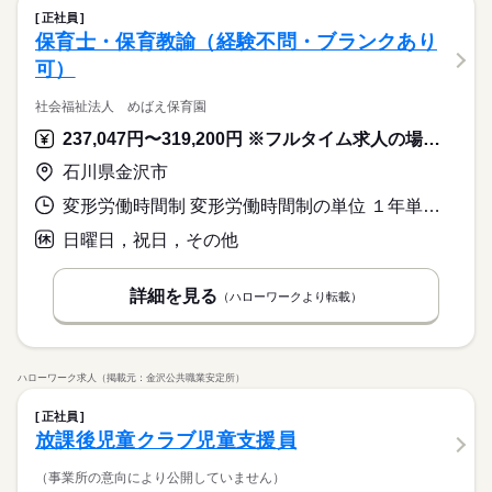
正社員
保育士・保育教諭（経験不問・ブランクあり
可）
社会福祉法人 めばえ保育園
237,047円〜319,200円 ※フルタイム求人の場合は月額（換算額）、パート求人の場合は時間額を表示しています。
石川県金沢市
変形労働時間制 変形労働時間制の単位 １年単位 就業時間１ 8時15分〜17時00分 就業時間２ 7時00分〜15時45分 就業時間３ 8時00分〜16時30分 就業時間に関する特記事項 （４）９：００～１８：００
日曜日，祝日，その他
詳細を見る
（ハローワークより転載）
ハローワーク求人（掲載元：金沢公共職業安定所）
正社員
放課後児童クラブ児童支援員
（事業所の意向により公開していません）