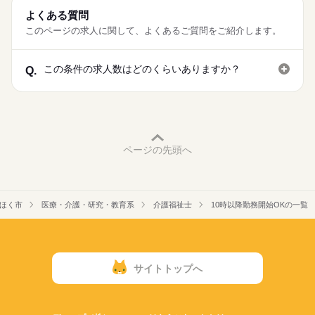
●希望のお休みをご相談ください！
よくある質問
●家庭などの事情によるお休み調整OK
このページの求人に関して、よくあるご質問をご紹介します。
「土日休み」「扶養内」など
希望に合わせてお仕事をご紹介します。
この条件の求人数はどのくらいありますか？
Q.
ページの先頭へ
ほく市
医療・介護・研究・教育系
介護福祉士
10時以降勤務開始OKの一覧
サイトトップへ