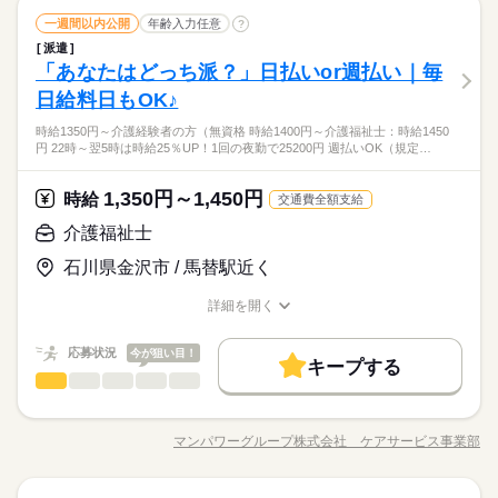
一週間以内公開
年齢入力任意
?
派遣
「あなたはどっち派？」日払いor週払い｜毎
日給料日もOK♪
時給1350円～介護経験者の方（無資格 時給1400円～介護福祉士：時給1450
円 22時～翌5時は時給25％UP！1回の夜勤で25200円 週払いOK（規定…
1,350円～1,450円
時給
交通費全額支給
介護福祉士
石川県金沢市 / 馬替駅近く
詳細を開く
職種/応募資格
お仕事の特徴
給与/時間/休日
応募状況
今が狙い目！
キープする
介護福祉士
職種
低い
高い
多い年齢層
老人ホームなどで利用者さんの 日常生活サポートをお願いしま
す。 具体的には… ●シーツの交換、洗濯 ●食事の配膳、見守り
マンパワーグループ株式会社 ケアサービス事業部
男性
女性
男女の割合
職種/応募資格
お仕事の特徴
給与/時間/休日
●お風呂やお手洗いの際のサポート ●レクリエーションの準備
続きを読む
など 【無資格・未経験・ブランクOK】 まずはカンタンな作業
からお任せします。 家事や子育ての経験を活かせるシーンも！
続きを読む