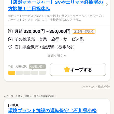
【店舗マネージャー】SVやエリマネ経験者の
方歓迎！土日祝休み
総合フードサービス企業として60年以上の歴史をもつハーベストグループの
ハーベストネクスト（株）にて、学校給食のエリア担当…
330,000円～350,000円
月給
交通費一部支給
その他販売・営業・旅行・サービス系
石川県金沢市 / 金沢駅（徒歩3分）
詳細を開く
職種/応募資格
お仕事の特徴
給与/時間/休日
応募状況
今が狙い目！
キープする
その他販売・営業・旅行・サービス系
職種
男性
女性
男女の割合
総合フードサービス企業として60年以上の歴史をもつハーベス
トグループのハーベストネクスト（株）にて、学校給食のエリ
ハーベスト株式会社
ひとりで
みんなで
仕事の仕方
職種/応募資格
お仕事の特徴
給与/時間/休日
ア担当マネージャーとしてお仕事してみませんか？受託してい
続きを読む
る学校の運営管理とともに、お客様である学校や教育委員会と
ハローワーク求人（掲載元：神戸公共職業安定所）
の信頼関係を構築していく・・そんな責任あるお仕事をお任せ
続きを読む
しずか
にぎやか
職場の様子
その他販売・営業・旅行・サービス系
職種
します。
男性
女性
男女の割合
正社員
サービス関連
業界
総合フードサービス企業として60年以上の歴史をもつハーベス
環境プラント施設の運転保守（石川県小松
応募資格