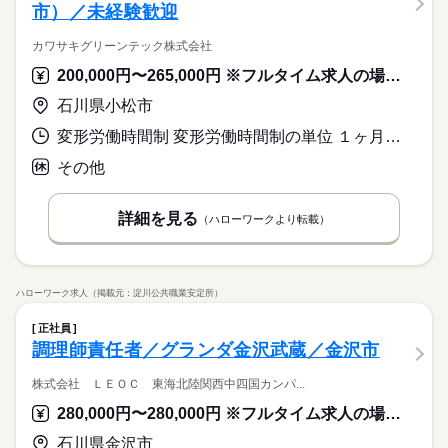
トグループのハーベストネクスト（株）にて、学校給食のエリ
市）／未経験歓迎
ひとりで
みんなで
仕事の仕方
ア担当マネージャーとしてお仕事してみませんか？受託してい
◎要普通免許（AT限定可） ◎店舗管理（ＳＶ職）の経験者は優
続きを読む
る学校の運営管理とともに、お客様である学校や教育委員会と
遇 ◎学歴・年齢不問 ◎未経験歓迎！（入社後研修があります）
カワサキグリーンテック株式会社
■ハーベストの想い 当社は設立から約60年、企業内・病院 介護
の信頼関係を構築していく・・そんな責任あるお仕事をお任せ
続きを読む
◎個人裁量ありのお仕事です ※こんな？にピッタリなお仕事で
しずか
にぎやか
職場の様子
福祉施設など、食堂運営を中心に 家庭向けの食材の宅配、給食
します。
200,000円〜265,000円 ※フルタイム求人の場合は月額（換算額）、パート求人の場合は時間額を表示しています。
す ◎誠実に責任感を持って仕事に取り組める？ ◎相？の？場に
サービス関連
業界
やお弁当の デリバリー等を行なっている企業です お客様のあら
たって考えられる？ ◎？供が好きな？ ◎？育に興味がある？
続きを読む
石川県小松市
ゆるご要望にお応えするのが 当社の最大の魅力！ 手作りをモッ
応募資格
トーとするサービスに対する ニーズは年々増加している状況で
続きを読む
変形労働時間制 変形労働時間制の単位 １ヶ月単位 就業時間１ 8時00分〜20時15分 就業時間２ 20時00分〜8時15分 就業時間に関する特記事項 就業時間（１）→（２）→明→休の４日サイクル
◎要普通免許（AT限定可） ◎店舗管理（ＳＶ職）の経験者は優
す 更なる成長を遂げる為に お力を貸して頂けると幸いです ■ハ
月給 330,000円～350,000円
給与
遇 ◎学歴・年齢不問 ◎未経験歓迎！（入社後研修があります）
ーベストの求める人物像 「食」は、人々の生活に欠かせないも
詳しい募集要項をすべて見る
その他
■ハーベストの想い 当社は設立から約60年、企業内・病院 介護
◎個人裁量ありのお仕事です ※こんな？にピッタリなお仕事で
のです 「食を通じて社会に貢献したい」 「社会に役立つ仕事を
【給与備考】
お仕事の特徴
福祉施設など、食堂運営を中心に 家庭向けの食材の宅配、給食
す ◎誠実に責任感を持って仕事に取り組める？ ◎相？の？場に
したい」 「とにかく料理が好き」 「趣味を仕事にしたい」な
月給33万円～35万円
やお弁当の デリバリー等を行なっている企業です お客様のあら
働く人の待遇向上
たって考えられる？ ◎？供が好きな？ ◎？育に興味がある？
続きを読む
ど… そんな方を大歓迎いたします！！ ■仕事のやりがい 調理は
詳細を見る
（ハローワークより転載）
ゆるご要望にお応えするのが 当社の最大の魅力！ 手作りをモッ
応募する
「食」に関わる責任ある業務 大量調理でも、温かくて美味しい
【交通費備考】
高収入
トーとするサービスに対する ニーズは年々増加している状況で
続きを読む
食事を 提供したくて様々な工夫をしています そのため調理方法
す 更なる成長を遂げる為に お力を貸して頂けると幸いです ■ハ
基本特徴
月給 330,000円～350,000円
もひとつではなく 何通りもの可能性の中から 模索してよりよい
給与
ーベストの求める人物像 「食」は、人々の生活に欠かせないも
詳しい募集要項をすべて見る
方法を探して 進めていくアイデアが大切になります ご自身のア
新卒・第二
20代活躍
30代活躍
40代活躍
50代活躍
勤務時間
続きを読む
のです 「食を通じて社会に貢献したい」 「社会に役立つ仕事を
ハローワーク求人（掲載元：淀川公共職業安定所）
【給与備考】
イデアでお客様の満足度を 上げられる素晴らしいお仕事です や
したい」 「とにかく料理が好き」 「趣味を仕事にしたい」な
月給33万円～35万円
北陸支店
60代歓迎
りがいを感じながら ぜひ一緒に働きませんか
働く人の待遇向上
基本特徴
高収入
正社員
ど… そんな方を大歓迎いたします！！ ■仕事のやりがい 調理は
8：45？17：45（所定労働時間8時間/休憩1時間）
応募する
調理師責任者／グランダ金沢武蔵／金沢市
「食」に関わる責任ある業務 大量調理でも、温かくて美味しい
募集条件
【交通費備考】
新卒・第二
20代活躍
30代活躍
40代活躍
50代活躍
※平均残業時間20時間
食事を 提供したくて様々な工夫をしています そのため調理方法
年間勤務日数２５８日
勤務先公開
外国人/留学生
60代歓迎
株式会社 ＬＥＯＣ 東海北陸関西中四国カンパ...
もひとつではなく 何通りもの可能性の中から 模索してよりよい
募集条件
就業時間・曜日
方法を探して 進めていくアイデアが大切になります ご自身のア
勤務先公開
外国人/留学生
就業時間・曜日
勤務時間
続きを読む
280,000円〜280,000円 ※フルタイム求人の場合は月額（換算額）、パート求人の場合は時間額を表示しています。
イデアでお客様の満足度を 上げられる素晴らしいお仕事です や
残10未満
家庭都合休可
土日祝のみ
シフト勤務
休日・休暇
残10未満
家庭都合休可
土日祝のみ
シフト勤務
北陸支店
りがいを感じながら ぜひ一緒に働きませんか
石川県金沢市
働き方・環境