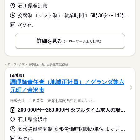
石川県金沢市
交替制（シフト制） 就業時間１ 5時30分〜14時30分 就業時間２ 10時30分〜19時30分
その他
詳細を見る
（ハローワークより転載）
ハローワーク求人（掲載元：淀川公共職業安定所）
正社員
調理師責任者（地域正社員）／グランダ兼六
元町／金沢市
株式会社 ＬＥＯＣ 東海北陸関西中四国カンパ...
280,000円〜280,000円 ※フルタイム求人の場合は月額（換算額）、パート求人の場合は時間額を表示しています。
石川県金沢市
変形労働時間制 変形労働時間制の単位 １ヶ月単位 就業時間１ 6時00分〜15時00分 就業時間２ 10時30分〜19時30分 就業時間に関する特記事項 シフト制
その他