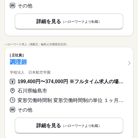
その他
詳細を見る
（ハローワークより転載）
ハローワーク求人（掲載元：輪島公共職業安定所）
正社員
調理師
学校法人 日本航空学園
199,400円〜374,000円 ※フルタイム求人の場合は月額（換算額）、パート求人の場合は時間額を表示しています。
石川県輪島市
変形労働時間制 変形労働時間制の単位 １ヶ月単位 就業時間１ 5時30分〜19時30分 就業時間２ 6時00分〜20時00分 就業時間３ 7時30分〜20時00分 就業時間に関する特記事項 ・休憩時間 ９：００～１０：００、１４：００～１６：００
その他
詳細を見る
（ハローワークより転載）