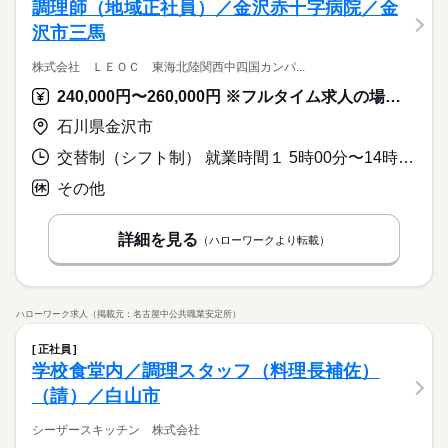
調理師（地域正社員）／金沢赤十字病院／金
沢市三馬
株式会社 ＬＥＯＣ 東海北陸関西中四国カンパ...
240,000円〜260,000円 ※フルタイム求人の場合は月額（換算額）、パート求人の場合は時間額を表示しています。
石川県金沢市
交替制（シフト制） 就業時間１ 5時00分〜14時00分 就業時間２ 10時00分〜19時00分
その他
詳細を見る
（ハローワークより転載）
ハローワーク求人（掲載元：名古屋中公共職業安定所）
正社員
学校食堂内／調理スタッフ（料理長補佐）
（請）／白山市
シーザースキッチン 株式会社