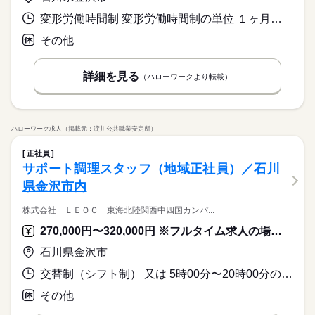
8：45？17：45（所定労働時間8時間/休憩1時間）
シフトにより決定
働き方・環境
※平均残業時間20時間
ブランクOK
産休・育休
社会保険制度
禁煙・分煙
変形労働時間制 変形労働時間制の単位 １ヶ月単位 就業時間１ 5時30分〜14時30分 就業時間２ 10時30分〜19時30分 就業時間に関する特記事項 シフト制
ブランクOK
産休・育休
社会保険制度
禁煙・分煙
年間勤務日数２５８日
駅5分以内
その他
駅5分以内
休日・休暇
詳細を見る
（ハローワークより転載）
シフトにより決定
ハローワーク求人（掲載元：淀川公共職業安定所）
正社員
サポート調理スタッフ（地域正社員）／石川
県金沢市内
株式会社 ＬＥＯＣ 東海北陸関西中四国カンパ...
270,000円〜320,000円 ※フルタイム求人の場合は月額（換算額）、パート求人の場合は時間額を表示しています。
石川県金沢市
交替制（シフト制） 又は 5時00分〜20時00分の時間の間の8時間 就業時間に関する特記事項 勤務地によって就業時間は異なります
その他