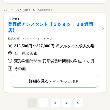
ハローワーク求人（掲載元：白山公共職業安定所）
正社員
美容師アシスタント【３ｂｅｐｌｕｓ近岡
店】
株式会社 ベネフィット・アップ
213,500円〜227,000円 ※フルタイム求人の場合は月額（換算額）、パート求人の場合は時間額を表示しています。
石川県金沢市
変形労働時間制 変形労働時間制の単位 １ヶ月単位 就業時間１ 9時00分〜18時00分 就業時間２ 11時00分〜20時00分 就業時間に関する特記事項 就業時間は本人の希望により選べます。
その他
詳細を見る
（ハローワークより転載）
1
2
3
4
5