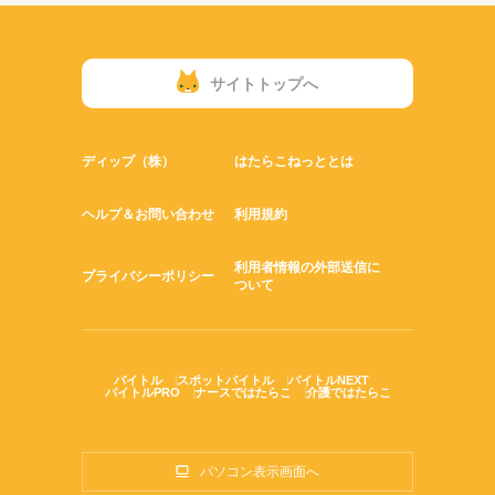
サイトトップへ
ディップ（株）
はたらこねっととは
ヘルプ＆お問い合わせ
利用規約
利用者情報の外部送信に
プライバシーポリシー
ついて
バイトル
スポットバイトル
バイトルNEXT
バイトルPRO
ナースではたらこ
介護ではたらこ
パソコン表示画面へ