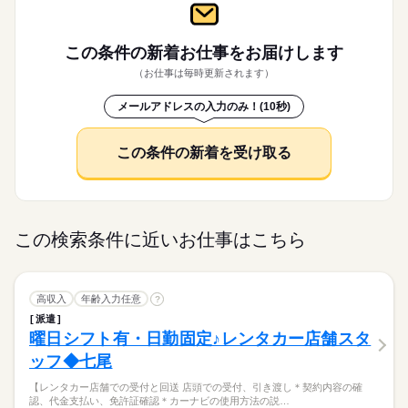
この条件の新着お仕事を
お届けします
（お仕事は毎時更新されます）
メールアドレスの入力のみ！(10秒)
この条件の新着を受け取る
この検索条件に近いお仕事はこちら
高収入
年齢入力任意
?
派遣
曜日シフト有・日勤固定♪レンタカー店舗スタ
ッフ◆七尾
【レンタカー店舗での受付と回送 店頭での受付、引き渡し＊契約内容の確
認、代金支払い、免許証確認＊カーナビの使用方法の説…