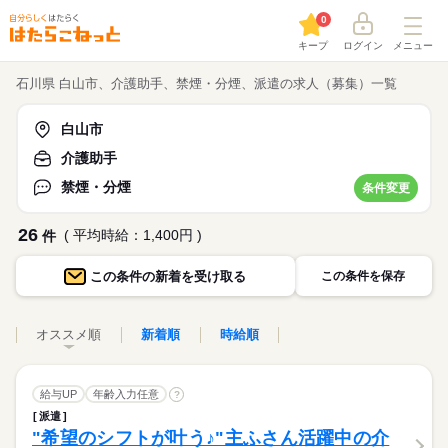
0
キープ
ログイン
メニュー
石川県 白山市、介護助手、禁煙・分煙、派遣の求人（募集）一覧
白山市
介護助手
禁煙・分煙
条件変更
26
( 平均時給：1,400円 )
件
この条件の
新着を受け取る
この条件を保存
オススメ順
新着順
時給順
給与UP
年齢入力任意
?
派遣
"希望のシフトが叶う♪"主ふさん活躍中の介