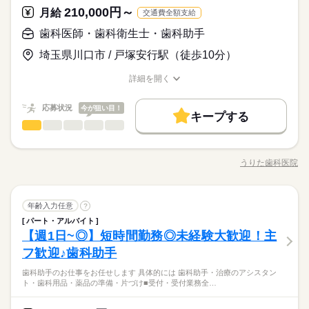
ことが好き ・仲間と協力して仕事をしたい ・家庭やプライベー
続きを読む
に、 丁寧に寄り添う対応の良さは評判です◎ 「ふれんど歯科に
210,000円～
応募資格
月給
トと両立したい ・綺麗な施設で働きたい ・せっかく持っている
交通費全額支給
なら安心して治療を任せられる」 そんな歯科医院をめざしてい
続きを読む
資格を活かしたい
特別な資格や経験は一切不要！ 経験やスキルよりも人柄を重視
ます。 1日の平均患者数は約40人です。 そのため時間に余裕を
歯科医師・歯科衛生士・歯科助手
月給 250,000円～
給与
します◎ 「専門を卒業したけど、実務経験がない」 「経験は一
持ちながら ゆったりと自分のペースで働くことができます。 患
詳しい募集要項をすべて見る
ずっと変わらず綺麗で心地よい空間+＊. 大人が安心して働ける
埼玉県川口市 / 戸塚安行駅（徒歩10分）
応あるけどすぐ辞めちゃったしな…」 「ブランクあるけど久し
者さまは お子様から高齢の方まで幅広いです。 住宅街にあるた
【交通費備考】
お仕事の特徴
環境です。 未経験から始め、長く働かれている スタッフさんも
ぶりに始めようかなぁ」 ◆こんな方にぴったり◆ ・人と関わる
め、地域の方に多く ご利用頂いています。
※車通勤の方はガソリン代も支給します！
います♪ 患者さま一人ひとりとの コミュニケーションを大切
基本特徴
詳細を開く
ことが好き ・仲間と協力して仕事をしたい ・家庭やプライベー
続きを読む
に、 丁寧に寄り添う対応の良さは評判です◎ 「ふれんど歯科に
職種/応募資格
お仕事の特徴
給与/時間/休日
応募する
トと両立したい ・綺麗な施設で働きたい ・せっかく持っている
未経験OK
新卒・第二
20代活躍
30代活躍
40代活躍
なら安心して治療を任せられる」 そんな歯科医院をめざしてい
続きを読む
資格を活かしたい
応募状況
今が狙い目！
勤務時間
ます。 1日の平均患者数は約40人です。 そのため時間に余裕を
キープする
50代活躍
60代歓迎
月給 250,000円～
給与
持ちながら ゆったりと自分のペースで働くことができます。 患
歯科医師・歯科衛生士・歯科助手
職種
詳しい募集要項をすべて見る
09：30～12：30 14：30～19：30 ▼月・火・木・金 9：30～1
男性
女性
男女の割合
募集条件
続きを読む
者さまは お子様から高齢の方まで幅広いです。 住宅街にあるた
【交通費備考】
2：30／14：30～19：30 ▼土 9：30～12：30／13：30～17：00
＼経験や資格は不要！ 歯科助手のお仕事です／ 主に 先生の治
め、地域の方に多く ご利用頂いています。
※車通勤の方はガソリン代も支給します！
▼日 9：30～12：30 ※休診日：水・祝日・日曜午後 シフトは1
勤務先公開
交通費
勤務地固定
主婦・主夫
基本特徴
療のサポートを お任せします。 【具体的には…】 ■受付・アシ
うりた歯科医院
ひとりで
みんなで
仕事の仕方
か月ごとの提出 お休みは完全週2日で 休みも取りやすく、 働き
職種/応募資格
お仕事の特徴
給与/時間/休日
スタント業務 ■電話対応 ■診療準備・片付け ■石膏つぎ など
応募する
履歴書不要
未経験OK
新卒・第二
20代活躍
30代活躍
40代活躍
続きを読む
やすい環境づくりに努めています。 残業はほぼナシ！ プライベ
続きを読む
異業種からの転職者も多数在籍！ わからないことがあっても 先
勤務時間
ートとの両立もしっかりできますよ♪
50代活躍
60代歓迎
輩スタッフがフォローするので ご安心ください◎
続きを読む
就業時間・曜日
しずか
にぎやか
職場の様子
歯科医師・歯科衛生士・歯科助手
職種
年齢入力任意
募集条件
?
09：30～12：30 14：30～19：30 ▼月・火・木・金 9：30～1
男性
女性
男女の割合
残業なし
残20未満
週4日
平日休み
家庭都合休可
医療・介護・福祉関連
業界
続きを読む
休日・休暇
2：30／14：30～19：30 ▼土 9：30～12：30／13：30～17：00
パート・アルバイト
＼経験や資格は不要！ 歯科助手のお仕事です／ 主に 先生の治
勤務先公開
交通費
勤務地固定
主婦・主夫
シフト勤務
【週1日~◎】短時間勤務◎未経験大歓迎！主
▼日 9：30～12：30 ※休診日：水・祝日・日曜午後 シフトは1
応募資格
療のサポートを お任せします。 【具体的には…】 ■受付・アシ
シフト制
履歴書不要
ひとりで
みんなで
仕事の仕方
か月ごとの提出 お休みは完全週2日で 休みも取りやすく、 働き
スタント業務 ■電話対応 ■診療準備・片付け ■石膏つぎ など
（水曜＋他1日）
フ歓迎♪歯科助手
働き方・環境
◇学歴不問 ◇髪型髪色自由 （清潔感があり節度のある髪型髪色
続きを読む
就業時間・曜日
やすい環境づくりに努めています。 残業はほぼナシ！ プライベ
続きを読む
異業種からの転職者も多数在籍！ わからないことがあっても 先
※休診日/水曜・祝日・日曜午後
◎） ◇20代～50代の女性スタッフ活躍中！ 【歓迎】 ■第二新卒
ブランクOK
社会保険制度
研修制度
制服あり
ートとの両立もしっかりできますよ♪
／ 待遇充実！ 働く上で嬉しいポイントが たくさんありま
歯科助手のお仕事をお任せします 具体的には 歯科助手・治療のアシスタン
輩スタッフがフォローするので ご安心ください◎
続きを読む
残業なし
残20未満
週4日
平日休み
家庭都合休可
の方 ■主婦（夫）の方 ■フリーターの方 ■未経験の方 ■経験者の
しずか
にぎやか
職場の様子
ト・歯科用品・薬品の準備・片づけ■受付・受付業務全…
す！ ＼ ●Point.1【髪型・髪色自由】 ￣￣￣￣￣￣￣￣￣￣￣￣
バイク自転車
車OK
方 などどなたでも大歓迎です。 周辺にお住まいの方はもちろ
シフト勤務
医療・介護・福祉関連
業界
￣￣￣ 清潔感があり節度のあるものであれば 髪型、髪色ともに
休日・休暇
ん、 近隣の【東川口駅、新井宿駅、東浦和駅】方面から 通って
続きを読む
働き方・環境