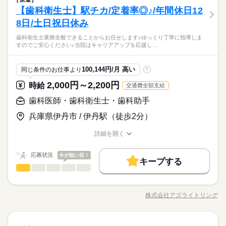
応募する
お仕事の特徴
でも余裕をもってお仕事できます（＾＾♪ ◇勤務日程等相談O
【歯科衛生士】駅チカ/定着率◎♪/年間休日12
続きを読む
K！ …ご自身の生活スタイルに合った働き方ができます☆ ◇無
基本特徴
8日/土日祝日休み
時給 1,100円～1,400円
給与
資格未経験でも応募OK！ …人気の歯科助手のお仕事にチャレン
詳しい募集要項をすべて見る
未経験OK
20代活躍
30代活躍
40代活躍
ジしてみませんか♪
続きを読む
【給与備考】 通勤手当 上限20,000円/月 【賞与】年2回（前年
歯科衛生士業務全般できることからお任せします♪ゆっくり丁寧に指導しま
長期
期間・時間
実績50,000円～70,000円） 【昇給】なし 【交通費備考】 通勤
すのでご安心ください♪当院はキャリアアップを応援し…
募集条件
手当 上限20,000円/月
09：00～18：50 【1ヵ月単位の変形労働時間制】 【1】09：00
応募する
勤務先公開
交通費
主婦・主夫
WEB登録
続きを読む
～18：50までの内5時間程度勤務（休憩60分） 【週所定労働日
100,144円/月 高い
同じ条件のお仕事より
?
続きを読む
数】週3～5日 【所定労働時間を超える時間外労働】あり（月平
就業時間・曜日
基本特徴
未経験OK
20代活躍
30代活躍
40代活躍
2,000円～2,200円
均5時間位） ※勤務については応相談 ＊8月9月勤務開OK
時給
交通費全額支給
募集条件
残20未満
10時～出社
1日4h以下
1日7h以下
勤務先公開
交通費
主婦・主夫
WEB登録
続きを読む
歯科医師・歯科衛生士・歯科助手
就業時間・曜日
長期
期間・時間
16時前退社
扶養内
週4日
家庭都合休可
残20未満
10時～出社
1日4h以下
1日7h以下
09：00～18：50 【1ヵ月単位の変形労働時間制】 【1】09：00
兵庫県伊丹市 / 伊丹駅（徒歩2分）
働き方・環境
続きを読む
月曜 水曜 祝日
休日・休暇
～18：50までの内5時間程度勤務（休憩60分） 【週所定労働日
16時前退社
扶養内
週4日
家庭都合休可
ブランクOK
社会保険制度
禁煙・分煙
駅5分以内
数】週3～5日 【所定労働時間を超える時間外労働】あり（月平
詳細を開く
【休日】月曜日，水曜日，祝日，その他
働き方・環境
職種/応募資格
お仕事の特徴
給与/時間/休日
均5時間位） ※勤務については応相談 ＊8月9月勤務開OK
【有給休暇】初年度6ヶ月経過後5日、法定通り付与
バイク自転車
車OK
ブランクOK
社会保険制度
禁煙・分煙
駅5分以内
続きを読む
応募状況
今が狙い目！
キープする
バイク自転車
車OK
歯科医師・歯科衛生士・歯科助手
職種
男性
女性
男女の割合
月曜 水曜 祝日
休日・休暇
歯科衛生士業務全般 できることからお任せします♪ ゆっくり丁
寧に指導しますのでご安心ください♪ 当院はキャリアアップを応
【休日】月曜日，水曜日，祝日，その他
株式会社アズライトリング
ひとりで
みんなで
仕事の仕方
職種/応募資格
お仕事の特徴
給与/時間/休日
援します♪ 《主なお仕事》 ・スケーリング ・SRP ・TBI など
【有給休暇】初年度6ヶ月経過後5日、法定通り付与
続きを読む
《診療内容》 ・一般歯科 ・矯正歯科 ・インプラント ・歯周外
科 ・歯科口腔外科 ・審美治療 ・ホワイトニング
続きを読む
しずか
にぎやか
職場の様子