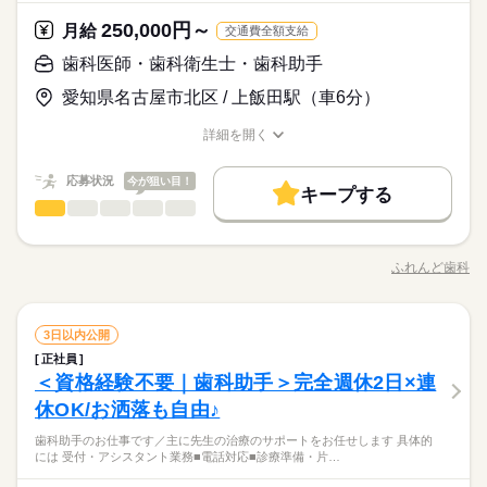
250,000円～
月給
交通費全額支給
歯科医師・歯科衛生士・歯科助手
愛知県名古屋市北区 / 上飯田駅（車6分）
詳細を開く
職種/応募資格
お仕事の特徴
給与/時間/休日
応募状況
今が狙い目！
キープする
歯科医師・歯科衛生士・歯科助手
職種
男性
女性
男女の割合
＜歯科助手＞ ◆来院された患者様の対応 ◆電話対応、予約の受
付 ◆簡単なPC入力などの事務作業 ◆器具の用意や簡単な診療
ふれんど歯科
ひとりで
みんなで
仕事の仕方
職種/応募資格
お仕事の特徴
給与/時間/休日
サポート ◆院内の清掃 など ＼特に資格や経験も必要ナシ◎／
続きを読む
院長や先輩みんなでイチから丁寧に教えていきます！ 始めは、
見ているだけでOK！ 慣れてきたら徐々に挑戦していきましょ
続きを読む
しずか
にぎやか
職場の様子
歯科医師・歯科衛生士・歯科助手
職種
う！ できることから少しずつお任せするので 一緒に慣れていき
3日以内公開
男性
女性
男女の割合
医療・介護・福祉関連
業界
ましょうね♪
正社員
＜歯科助手＞ ◆来院された患者様の対応 ◆電話対応、予約の受
＜資格経験不要｜歯科助手＞完全週休2日×連
応募資格
付 ◆簡単なPC入力などの事務作業 ◆器具の用意や簡単な診療
ひとりで
みんなで
仕事の仕方
サポート ◆院内の清掃 など ＼特に資格や経験も必要ナシ◎／
休OK/お洒落も自由♪
特別な資格や経験は一切不要！ 経験やスキルよりも人柄を重視
続きを読む
院長や先輩みんなでイチから丁寧に教えていきます！ 始めは、
します◎ 「専門を卒業したけど、実務経験がない」 「経験は一
ずっと変わらず綺麗で心地よい空間+＊. 大人が安心して働ける
歯科助手のお仕事です／主に先生の治療のサポートをお任せします 具体的
見ているだけでOK！ 慣れてきたら徐々に挑戦していきましょ
続きを読む
応あるけどすぐ辞めちゃったしな…」 「ブランクあるけど久し
しずか
にぎやか
職場の様子
には 受付・アシスタント業務■電話対応■診療準備・片…
環境です。 未経験から始め、長く働かれている スタッフさんも
う！ できることから少しずつお任せするので 一緒に慣れていき
ぶりに始めようかなぁ」 ◆こんな方にぴったり◆ ・人と関わる
医療・介護・福祉関連
業界
います♪ 患者さま一人ひとりとの コミュニケーションを大切
ましょうね♪