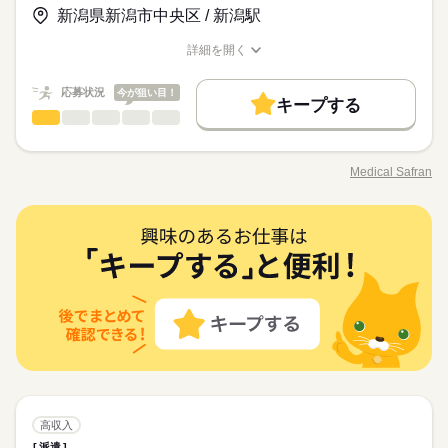
【POINT！】 ◇年間休日112日！ …プライベートも充実できま
応募する
新潟県新潟市中央区 / 新潟駅
お仕事の特徴
す（＾＾♪ ◇新潟駅南口から徒歩５分！ …もちろんマイカー通
続きを読む
勤でもOK☆ ◇無資格未経験でも応募OK！ …人気の歯科助手の
基本特徴
詳細を開く
月給 190,000円～220,000円
給与
お仕事にチャレンジしてみませんか♪
職種/応募資格
お仕事の特徴
給与/時間/休日
詳しい募集要項をすべて見る
未経験OK
20代活躍
30代活躍
40代活躍
人材紹介
続きを読む
【給与備考】 通勤手当 上限20,000円/月 【賞与】年2回 【昇
応募状況
今が狙い目！
勤務時間
給】年1回 【交通費備考】 通勤手当 上限20,000円/月
キープする
募集条件
歯科医師・歯科衛生士・歯科助手
職種
09：00～18：50 【1ヵ月単位の変形労働時間制】 【1】09：00
男性
女性
男女の割合
応募する
交通費
WEB登録
続きを読む
～18：50（休憩60分） 【所定労働時間を超える時間外労働】あ
新潟市中央区の歯科医院で パート歯科助手のおしごと募集☆彡
続きを読む
り（月平均5時間位） ＊8月9月勤務開OK
就業時間・曜日
基本特徴
【具体的には…】 ・診療補助 ・患者様の患者様のご案内、診療
Medical Safran
ひとりで
みんなで
仕事の仕方
職種/応募資格
お仕事の特徴
給与/時間/休日
準備 ・バキューム介助、治療説明 ・滅菌、消毒、清掃などの院
残20未満
週4日
未経験OK
20代活躍
30代活躍
40代活躍
人材紹介
続きを読む
続きを読む
内環境整備 ・受付業務、レセプト業務 週3日～、１日３時間～
募集条件
就業時間・曜日
勤務時間
交通費
WEB登録
勤務可能です。 ご希望の勤務日程をご相談ください。 新潟駅南
続きを読む
働き方・環境
しずか
にぎやか
職場の様子
働き方・環境
歯科医師・歯科衛生士・歯科助手
職種
口から徒歩５分なので公共交通機関を利用される方でも通勤し
残20未満
週4日
09：00～18：50 【1ヵ月単位の変形労働時間制】 【1】09：00
男性
女性
男女の割合
ブランクOK
社会保険制度
禁煙・分煙
駅5分以内
その他
業界
続きを読む
休日・休暇
やすいです！ ご興味のある方は ぜひ一度お問い合わせください
～18：50（休憩60分） 【所定労働時間を超える時間外労働】あ
ブランクOK
社会保険制度
禁煙・分煙
駅5分以内
新潟市中央区の歯科医院で パート歯科助手のおしごと募集☆彡
♪ 皆様からのご応募をお待ちしております！
バイク自転車
車OK
り（月平均5時間位） ＊8月9月勤務開OK
応募資格
【具体的には…】 ・診療補助 ・患者様の患者様のご案内、診療
【休日】月曜日，水曜日，祝日，その他
バイク自転車
車OK
ひとりで
みんなで
仕事の仕方
準備 ・バキューム介助、治療説明 ・滅菌、消毒、清掃などの院
【有給休暇】初年度6ヶ月経過後10日、法定通り付与
無資格未経験OK♪
続きを読む
続きを読む
内環境整備 ・受付業務、レセプト業務 週3日～、１日３時間～
【年間休日】112日
ご気軽にご相談下さい（＾＾）
【POINT！】 ◇週3日～、1日3時間～勤務OK！ …子育て中の方
勤務可能です。 ご希望の勤務日程をご相談ください。 新潟駅南
続きを読む
しずか
にぎやか
職場の様子
でも余裕をもってお仕事できます（＾＾♪ ◇勤務日程等相談O
口から徒歩５分なので公共交通機関を利用される方でも通勤し
その他
業界
K！ …ご自身の生活スタイルに合った働き方ができます☆ ◇無
休日・休暇
やすいです！ ご興味のある方は ぜひ一度お問い合わせください
時給 1,100円～1,400円
給与
資格未経験でも応募OK！ …人気の歯科助手のお仕事にチャレン
♪ 皆様からのご応募をお待ちしております！
詳しい募集要項をすべて見る
応募資格
【休日】月曜日，水曜日，祝日，その他
ジしてみませんか♪
続きを読む
【給与備考】 通勤手当 上限20,000円/月 【賞与】年2回（前年
【有給休暇】初年度6ヶ月経過後10日、法定通り付与
無資格未経験OK♪
実績50,000円～70,000円） 【昇給】なし 【交通費備考】 通勤
高収入
【年間休日】112日
ご気軽にご相談下さい（＾＾）
手当 上限20,000円/月
【POINT！】 ◇週3日～、1日3時間～勤務OK！ …子育て中の方
派遣