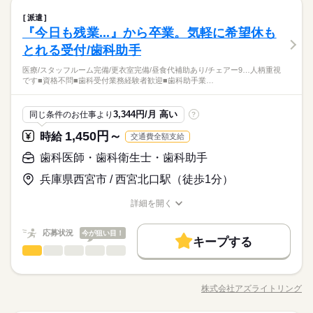
続きを読む
すい！ 有休が取得しやすい環境なのでプライベートも充実！ 働
続きを読む
数】週3～4日 【所定労働時間を超える時間外労働】あり（月平
しずか
にぎやか
職場の様子
【休日】月曜日，水曜日，祝日，その他
家庭都合休可
歯科医師・歯科衛生士・歯科助手
職種
き始めは先輩スタッフがしっかりサポートするので安心です。
ブランクOK
社会保険制度
禁煙・分煙
バイク自転車
派遣
男性
女性
均5時間位） ＊8月9月勤務開OK
男女の割合
【有給休暇】初年度6ヶ月経過後5日、法定通り付与
その他
業界
働き方・環境
ご興味のある方は ぜひ一度お問い合わせください♪ 皆様からの
『今日も残業...』から卒業。気軽に希望休も
続きを読む
新潟市東区の歯科医院で パート歯科衛生士のおしごと募集☆彡
【夏季休暇】あり
車OK
ご応募をお待ちしております！
応募資格
ブランクOK
社会保険制度
禁煙・分煙
バイク自転車
【具体的には…】 ・診療補助 ・受付 ・ＴＢＩ（はみがき指導）
とれる受付/歯科助手
【年末年始休暇】あり
ひとりで
みんなで
仕事の仕方
・スケーリング・ＰＭＴＣなど、その他付随する業務 時給1600
歯科衛生士
車OK
続きを読む
医療/スタッフルーム完備/更衣室完備/昼食代補助あり/チェアー9…人柄重視
～2000円＋交通費！ 午後のみの勤務なので家庭との両立がしや
月曜 水曜 祝日
休日・休暇
です■資格不問■歯科受付業務経験者歓迎■歯科助手業…
【POINT！】 ◇高時給！交通費支給！ …短時間でもしっかり稼
すい！ 有休が取得しやすい環境なのでプライベートも充実！ 働
続きを読む
しずか
にぎやか
職場の様子
【休日】月曜日，水曜日，祝日，その他
げます（＾＾♪ ◇午後のみの勤務！ …家庭との両立がしやすい
き始めは先輩スタッフがしっかりサポートするので安心です。
時給 1,600円～2,000円
給与
【有給休暇】初年度6ヶ月経過後5日、法定通り付与
その他
業界
です☆ ◇週4～5日！有休が取得しやすい！ …プライベートの予
ご興味のある方は ぜひ一度お問い合わせください♪ 皆様からの
詳しい募集要項をすべて見る
3,344円/月 高い
同じ条件のお仕事より
?
【夏季休暇】あり
定も立てやすいです◎
【給与備考】 通勤手当 上限10,000円/月 【賞与】なし【昇給】
ご応募をお待ちしております！
応募資格
【年末年始休暇】あり
続きを読む
なし 【交通費備考】 通勤手当 上限10,000円/月
1,450円～
時給
交通費全額支給
歯科衛生士
応募する
歯科医師・歯科衛生士・歯科助手
【POINT！】 ◇高時給！交通費支給！ …短時間でもしっかり稼
続きを読む
お仕事の特徴
げます（＾＾♪ ◇午後のみの勤務！ …家庭との両立がしやすい
兵庫県西宮市 / 西宮北口駅（徒歩1分）
時給 1,600円～2,000円
給与
です☆ ◇週4～5日！有休が取得しやすい！ …プライベートの予
詳しい募集要項をすべて見る
働く人の待遇向上
定も立てやすいです◎
【給与備考】 通勤手当 上限10,000円/月 【賞与】なし【昇給】
詳細を開く
高収入
長期
期間・時間
職種/応募資格
お仕事の特徴
給与/時間/休日
続きを読む
なし 【交通費備考】 通勤手当 上限10,000円/月
14：30～18：30 【1ヵ月単位の変形労働時間制】 【１】14：30
基本特徴
応募状況
応募する
今が狙い目！
キープする
～18：30（休憩なし） 【シフト勤務】あり 【週所定労働日数】
20代活躍
30代活躍
40代活躍
歯科医師・歯科衛生士・歯科助手
職種
続きを読む
続きを読む
男性
女性
週4～5日 【所定労働時間を超える時間外労働】あり（月平均3時
男女の割合
間位） ＊勤務については応相談 ＊7月8月勤務開OK
■受付業務 ■患者様対応 ■電話対応 ■会計 ■診療補助業務 ■チェ
募集条件
働く人の待遇向上
基本特徴
高収入
続きを読む
アーの準備・片付け ■器具の洗浄・滅菌
勤務先公開
交通費
主婦・主夫
募集条件
WEB登録
株式会社アズライトリング
ひとりで
みんなで
20代活躍
30代活躍
40代活躍
仕事の仕方
長期
期間・時間
職種/応募資格
お仕事の特徴
給与/時間/休日
続きを読む
勤務先公開
交通費
主婦・主夫
WEB登録
就業時間・曜日
14：30～18：30 【1ヵ月単位の変形労働時間制】 【１】14：30