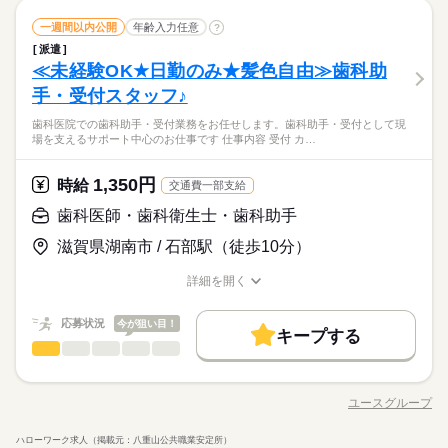
続きを読む
木曜 日曜 祝日
休日・休暇
就業時間・曜日
～18：30（休憩なし） 【シフト勤務】あり 【週所定労働日数】
しずか
にぎやか
職場の様子
残20未満
10時～出社
1日4h以下
1日7h以下
週4日
歯科医師・歯科衛生士・歯科助手
職種
続きを読む
一週間以内公開
年齢入力任意
?
男性
女性
週4～5日 【所定労働時間を超える時間外労働】あり（月平均3時
男女の割合
残20未満
10時～出社
1日4h以下
1日7h以下
週4日
【休日】木、日、祝日、その他
医療・介護・福祉関連
業界
家庭都合休可
派遣
間位） ＊勤務については応相談 ＊7月8月勤務開OK
■受付業務 ■患者様対応 ■電話対応 ■会計 ■診療補助業務 ■チェ
【有給休暇】（初年度6ヶ月経過後から10日、法定通り付与）
家庭都合休可
≪未経験OK★日勤のみ★髪色自由≫歯科助
応募資格
続きを読む
アーの準備・片付け ■器具の洗浄・滅菌
働き方・環境
ひとりで
みんなで
仕事の仕方
働き方・環境
手・受付スタッフ♪
人柄重視です ■資格不問 ■歯科受付業務経験者歓迎 ■歯科助手業
続きを読む
ブランクOK
社会保険制度
禁煙・分煙
バイク自転車
ブランクOK
社会保険制度
禁煙・分煙
バイク自転車
務経験者歓迎 ■ブランクOK 些細なご相談も承ります お気軽に
弊社スタッフが在籍中だから安心/同法人の宝塚院も同時募集/寄
歯科医院での歯科助手・受付業務をお任せします。歯科助手・受付として現
続きを読む
木曜 日曜 祝日
休日・休暇
お問い合わせください
車OK
しずか
にぎやか
職場の様子
車OK
場を支えるサポート中心のお仕事です 仕事内容 受付 カ…
り添う総合歯科医院/専門性の高いチーム医療/スタッフルーム完
【休日】木、日、祝日、その他
医療・介護・福祉関連
業界
備/更衣室完備/昼食代補助あり/チェアー9台/丁寧な指導体制で安
続きを読む
【有給休暇】（初年度6ヶ月経過後から10日、法定通り付与）
心サポート/残業なし
1,350円
応募資格
時給
交通費一部支給
人柄重視です ■資格不問 ■歯科受付業務経験者歓迎 ■歯科助手業
歯科医師・歯科衛生士・歯科助手
時給 1,450円～
給与
務経験者歓迎 ■ブランクOK 些細なご相談も承ります お気軽に
詳しい募集要項をすべて見る
お仕事の特徴
弊社スタッフが在籍中だから安心/同法人の宝塚院も同時募集/寄
滋賀県湖南市 / 石部駅（徒歩10分）
お問い合わせください
【給与備考】 【月給例】 週休2日の場合 255,200円～ ※ 残業な
り添う総合歯科医院/専門性の高いチーム医療/スタッフルーム完
基本特徴
し ※ 勤務日数・勤務時間により異なります 【交通費備考】 交
備/更衣室完備/昼食代補助あり/チェアー9台/丁寧な指導体制で安
詳細を開く
続きを読む
通費別途支給 （規定 及び 上限あり）
新卒・第二
20代活躍
30代活躍
40代活躍
50代活躍
心サポート/残業なし
職種/応募資格
お仕事の特徴
給与/時間/休日
応募する
正社員登用
続きを読む
応募状況
今が狙い目！
キープする
時給 1,450円～
給与
募集条件
続きを読む
歯科医師・歯科衛生士・歯科助手
職種
詳しい募集要項をすべて見る
低い
高い
多い年齢層
【給与備考】 【月給例】 週休2日の場合 255,200円～ ※ 残業な
交通費
主婦・主夫
基本特徴
歯科医院での歯科助手・受付業務をお任せします。 歯科助手・
長期
期間・時間
し ※ 勤務日数・勤務時間により異なります 【交通費備考】 交
受付として現場を支えるサポート中心のお仕事です。 ＜仕事内
新卒・第二
20代活躍
30代活躍
40代活躍
50代活躍
就業時間・曜日
通費別途支給 （規定 及び 上限あり）
ユースグループ
男性
女性
男女の割合
09：30～18：30 09：30～19：00 《平日・祝日》 9：30~19：00
職種/応募資格
お仕事の特徴
給与/時間/休日
容＞ ★受付 ┗ カルテ確認 ┗ 会計処理 ┗ 予約対応 ┗ 電話対
応募する
続きを読む
（休憩 90分） ※8時間勤務/日 《土曜日》 9：30~18：30（休憩
残業なし
週4日
平日休み
家庭都合休可
シフト勤務
正社員登用
応、受付業務全般 ★歯科助手 ┗ 診療チェアの準備、基本セット
続きを読む
ハローワーク求人（掲載元：八重山公共職業安定所）
60分） ※8時間勤務/日 ※休診日：日曜日 ※週休2日シフト制 ※