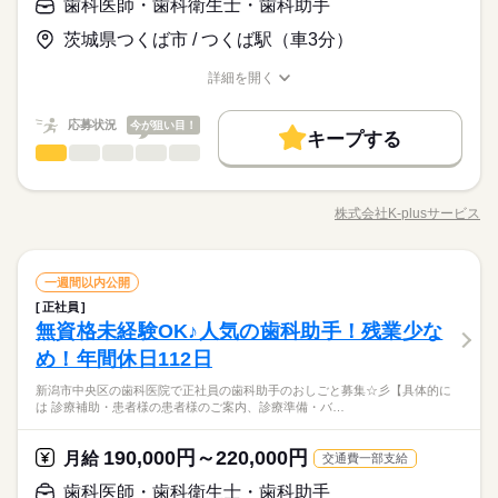
ブランクOK
社会保険制度
研修制度
制服あり
修制度を整えています。 ＝＝＝＝＝＝＝＝＝＝＝＝＝＝＝＝
歯科医師・歯科衛生士・歯科助手
も始めやすいお仕事です。 ■安定の月給制 月給22万円以上で安
【給与備考】 ◇月給220,000円～ ※基本給は経験などを踏まえ
お仕事の特徴
ての方でも安心してスタートできます。 先輩スタッフが丁寧に
★週1日～OK！ ★実習期間やテスト期間の お休み相談もお気
【こんな方にオススメです】 ◆もう一度、歯医者さんで働きた
定した収入が可能。 長く働きたい方にもおすすめです。
て決定 ◆昇給年1回（4月） ◆賞与年2回（7月/12月） 毎年支
禁煙・分煙
駅5分以内
バイク自転車
少人数
サポートします。 ■年間休日125日でしっかり休める 完全週休2
軽にどうぞ◎ ▼その他 ・GW休暇 ・夏季休暇 ・年末年始休暇
茨城県つくば市 / つくば駅（車3分）
基本特徴
い ◆家庭と両立して働きたい ◆雰囲気の和やかな職場がいい ◆
続きを読む
給実績あり（1ヵ月～3ヵ月分） ◆残業手当あり（法定通り）
日制＋年間休日125日。 プライベートの時間もしっかり確保でき
応募する
・有給休暇
歯科での知識を学びたい
未経験OK
新卒・第二
40代活躍
ます。 ■駅徒歩1分で通勤ラクラク クリニックは いりなか駅 か
続きを読む
詳細を開く
続きを読む
職種/応募資格
お仕事の特徴
給与/時間/休日
ら徒歩1分。 雨の日でも通いやすい立地です。 ■受付メインのお
続きを読む
募集条件
月給 220,000円～
給与
仕事 患者様の受付対応や予約管理などが中心。 歯科助手の中で
詳しい募集要項をすべて見る
応募状況
今が狙い目！
勤務先公開
交通費
主婦・主夫
続きを読む
も始めやすいお仕事です。 ■安定の月給制 月給22万円以上で安
【給与備考】 ◇月給220,000円～ ※基本給は経験などを踏まえ
キープする
勤務時間
歯科医師・歯科衛生士・歯科助手
職種
定した収入が可能。 長く働きたい方にもおすすめです。
て決定 ◆昇給年1回（4月） ◆賞与年2回（7月/12月） 毎年支
低い
高い
多い年齢層
就業時間・曜日
基本特徴
募集条件
未経験OK
新卒・第二
40代活躍
給実績あり（1ヵ月～3ヵ月分） ◆残業手当あり（法定通り）
08：30～18：00 08：30～17：30 〈平日〉8：30～18：00 （休
＼人気の歯科クリニック 歯科衛生士業務／ 【具体的には…】
応募する
残業なし
1日4h以下
1日7h以下
就業時間・曜日
扶養内
Wワーク可
勤務先公開
交通費
主婦・主夫
憩 90分） 〈土曜〉8：30～17：00 （休憩 45分） 残業が発生し
・歯科医師の診療補助 ・歯科予防処置 ・歯科診療補助 ・歯科保
株式会社K-plusサービス
男性
続きを読む
女性
男女の割合
ないように、 早出・遅出のシフトを組むことがあり、 実労働時
職種/応募資格
お仕事の特徴
給与/時間/休日
健指導 スタッフは子育て中の方も多数！ 院長も2人の子どもを
家庭都合休可
残業なし
1日4h以下
土日祝のみ
1日7h以下
シフト勤務
扶養内
Wワーク可
続きを読む
間が8時間になるよう工夫しております。 完全週休2日制。 月～
持つお母さんです。 ★子育て中の方も安心のバックアップ体制
家庭都合休可
土日祝のみ
シフト勤務
働き方・環境
土の中で週5日勤務です。 休日は相談の上、決定。
続きを読む
続きを読む
急な休みも「お互いさま」！ お子様の急な発熱や学校行事によ
続きを読む
ひとりで
みんなで
仕事の仕方
働き方・環境
勤務時間
歯科医師・歯科衛生士・歯科助手
職種
るお休みも、 スタッフ全員で柔軟にフォローし合う環境が整っ
一週間以内公開
ブランクOK
社会保険制度
禁煙・分煙
駅5分以内
低い
高い
多い年齢層
医療・介護・福祉関連
業界
ています。 ★ママ社員実績あり 実際に「17：00までの勤務」を
ブランクOK
社会保険制度
禁煙・分煙
駅5分以内
正社員
08：30～18：00 08：30～17：30 〈平日〉8：30～18：00 （休
＼人気の歯科クリニック 歯科衛生士業務／ 【具体的には…】
バイク自転車
車OK
選択しているスタッフも 在籍しており、育児との両立に理解が
休日・休暇
しずか
にぎやか
無資格未経験OK♪人気の歯科助手！残業少な
応募資格
職場の様子
憩 90分） 〈土曜〉8：30～17：00 （休憩 45分） 残業が発生し
・歯科医師の診療補助 ・歯科予防処置 ・歯科診療補助 ・歯科保
バイク自転車
車OK
ある職場です。 ★無理なく働けるクリーンな職場環境 残業ほぼ
男性
女性
男女の割合
ないように、 早出・遅出のシフトを組むことがあり、 実労働時
健指導 スタッフは子育て中の方も多数！ 院長も2人の子どもを
め！年間休日112日
■完全週休2日制 ■固定休み：日曜日・祝 【長期休暇】 □夏季休
◎資格があればOK！経験、年齢、学歴は問いません♪
なし！ 家族やプライベートの時間もしっかり確保できます。
続きを読む
間が8時間になるよう工夫しております。 完全週休2日制。 月～
持つお母さんです。 ★子育て中の方も安心のバックアップ体制
暇：約1週間 □年末年始休暇：約1週間 □GW休暇：約1週間 □年
◎「子育ても落ち着いたし久々に働こうかな」「ブランクがある
土の中で週5日勤務です。 休日は相談の上、決定。
【資格があればOK！経験、年齢、学歴は問いません♪】きれい
続きを読む
新潟市中央区の歯科医院で正社員の歯科助手のおしごと募集☆彡【具体的に
急な休みも「お互いさま」！ お子様の急な発熱や学校行事によ
続きを読む
間休日：125日前後
から不安だわ…」
ひとりで
みんなで
仕事の仕方
は 診療補助・患者様の患者様のご案内、診療準備・バ…
な環境のクリニックです！！！
るお休みも、 スタッフ全員で柔軟にフォローし合う環境が整っ
という方 大歓迎♪
医療・介護・福祉関連
業界
残業ほぼなし！
ています。 ★ママ社員実績あり 実際に「17：00までの勤務」を
続きを読む
終業後の予定も立てやすく、
選択しているスタッフも 在籍しており、育児との両立に理解が
休日・休暇
190,000円～220,000円
しずか
にぎやか
応募資格
月給
職場の様子
交通費一部支給
家族やプライベートの時間もしっかり確保できます。
ある職場です。 ★無理なく働けるクリーンな職場環境 残業ほぼ
時給 1,800円～2,000円
給与
■完全週休2日制 ■固定休み：日曜日・祝 【長期休暇】 □夏季休
◎資格があればOK！経験、年齢、学歴は問いません♪
歯科医師・歯科衛生士・歯科助手
なし！ 家族やプライベートの時間もしっかり確保できます。
詳しい募集要項をすべて見る