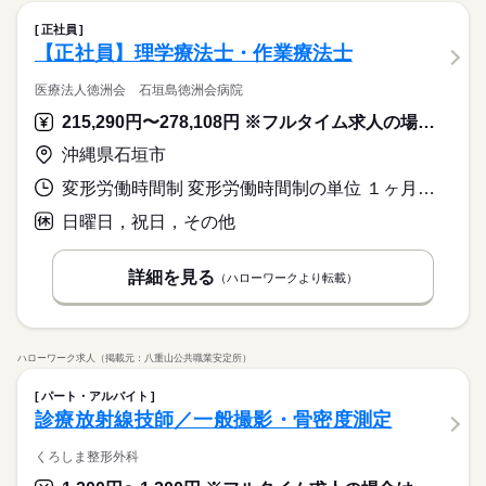
の用意 ┗ 患者様のご案内、診療補助、片付け、清掃 ┗ 型取り
続きを読む
募集条件
就業時間・曜日
交通費
主婦・主夫
ひとりで
みんなで
仕事の仕方
働き方・環境
ご希望に沿ってシフトを作成します ※希望休が取れます ※ 残業
続きを読む
歯科医師・歯科衛生士・歯科助手
職種
準備、石膏作業などの補助 ＼未経験の方も安心スタート／ 業務
低い
高い
多い年齢層
正社員
残業なし
週4日
平日休み
家庭都合休可
シフト勤務
メーカー関連
なし
業界
続きを読む
は手順に沿って進めるため 初めての方も取り組みやすい環境で
ブランクOK
社会保険制度
研修制度
制服あり
歯科医院での歯科助手・受付業務をお任せします。 歯科助手・
【正社員】理学療法士・作業療法士
長期
働き方・環境
期間・時間
す♪ ～ポイント～ ＊髪型、髪色自由 ＊ネイル、ピアスOK ＊休
しずか
にぎやか
応募資格
職場の様子
受付として現場を支えるサポート中心のお仕事です。 ＜仕事内
禁煙・分煙
駅5分以内
バイク自転車
まかない
憩所あり
男性
女性
ブランクOK
社会保険制度
研修制度
制服あり
男女の割合
09：30～18：30 09：30～19：00 《平日・祝日》 9：30~19：00
容＞ ★受付 ┗ カルテ確認 ┗ 会計処理 ┗ 予約対応 ┗ 電話対
医療法人徳洲会 石垣島徳洲会病院
★未経験の方も大歓迎 ★男女活躍中★短期も長期も歓迎 幅広い
日曜
休日・休暇
続きを読む
派遣活躍中
ルーティン
英語不要
PC不要
（休憩 90分） ※8時間勤務/日 《土曜日》 9：30~18：30（休憩
応、受付業務全般 ★歯科助手 ┗ 診療チェアの準備、基本セット
禁煙・分煙
駅5分以内
バイク自転車
まかない
年代の方、学生など、 様々な方が活躍中！ 地域密着！他にも案
215,290円〜278,108円 ※フルタイム求人の場合は月額（換算額）、パート求人の場合は時間額を表示しています。
60分） ※8時間勤務/日 ※休診日：日曜日 ※週休2日シフト制 ※
◇日払い/週払いOK（規定あり）◇交通費規定支給◇勤務地多数
の用意 ┗ 患者様のご案内、診療補助、片付け、清掃 ┗ 型取り
続きを読む
■休診日：日曜日 ■週休2日シフト制 ※ご希望に沿ってシフトを
件多数！寮付の求人もあり！ あなたに合うお仕事がきっと見つ
ひとりで
みんなで
仕事の仕方
ご希望に沿ってシフトを作成します ※希望休が取れます ※ 残業
派遣活躍中
ルーティン
英語不要
PC不要
あり◇車通勤OK（就業先による）◇友達紹介制度◇電話面接・
準備、石膏作業などの補助 ＼未経験の方も安心スタート／ 業務
作成します （日曜日＋その他 1日） ※希望休が取れます ■GW
かる◎ ◆日払い/週払いOK ◆友達紹介制度有 ◆退職金制度有 ◆
沖縄県石垣市
メーカー関連
なし
業界
続きを読む
WEB登録あり◇資格取得支援制度◇退職金制度（規定あり）◇
は手順に沿って進めるため 初めての方も取り組みやすい環境で
■夏季休暇 ■冬季休暇
社会保険完備 ◆資格取得支援制度有 ◆寮付き求人多数 ◆寮費無
続きを読む
充実の待遇のユースで働こう
す♪ ～ポイント～ ＊髪型、髪色自由 ＊ネイル、ピアスOK ＊休
変形労働時間制 変形労働時間制の単位 １ヶ月単位 就業時間１ 8時00分〜16時30分 就業時間２ 8時30分〜17時00分 就業時間に関する特記事項 ※月平均労働時間１５９．３ｈ
しずか
にぎやか
応募資格
職場の様子
料も全国に多数 ◆家具家電付き1R寮完備 ◆遠方からの赴任交通
憩所あり
続きを読む
費も支給 ＊各規定有/派遣先による
★未経験の方も大歓迎 ★男女活躍中★短期も長期も歓迎 幅広い
日曜日，祝日，その他
日曜
休日・休暇
時給 1,350円
給与
年代の方、学生など、 様々な方が活躍中！ 地域密着！他にも案
詳しい募集要項をすべて見る
お仕事の特徴
◇日払い/週払いOK（規定あり）◇交通費規定支給◇勤務地多数
■休診日：日曜日 ■週休2日シフト制 ※ご希望に沿ってシフトを
件多数！寮付の求人もあり！ あなたに合うお仕事がきっと見つ
あり◇車通勤OK（就業先による）◇友達紹介制度◇電話面接・
作成します （日曜日＋その他 1日） ※希望休が取れます ■GW
基本特徴
詳細を見る
かる◎ ◆日払い/週払いOK ◆友達紹介制度有 ◆退職金制度有 ◆
（ハローワークより転載）
WEB登録あり◇資格取得支援制度◇退職金制度（規定あり）◇
■夏季休暇 ■冬季休暇
社会保険完備 ◆資格取得支援制度有 ◆寮付き求人多数 ◆寮費無
続きを読む
未経験OK
新卒・第二
20代活躍
30代活躍
40代活躍
長期
期間・時間
充実の待遇のユースで働こう
応募する
料も全国に多数 ◆家具家電付き1R寮完備 ◆遠方からの赴任交通
続きを読む
9：00～20：00
募集条件
費も支給 ＊各規定有/派遣先による
時給 1,350円
給与
ハローワーク求人（掲載元：八重山公共職業安定所）
大量募集
交通費
勤務地固定
主婦・主夫
履歴書不要
続きを読む
詳しい募集要項をすべて見る
WEB登録
火曜 金曜
休日・休暇
基本特徴
パート・アルバイト
診療放射線技師／一般撮影・骨密度測定
未経験OK
新卒・第二
20代活躍
30代活躍
40代活躍
就業時間・曜日
火曜日、水曜日
長期
期間・時間
応募する
募集条件
土日祝休
平日休み
家庭都合休可
シフト勤務
くろしま整形外科
9：00～20：00
大量募集
交通費
勤務地固定
主婦・主夫
履歴書不要