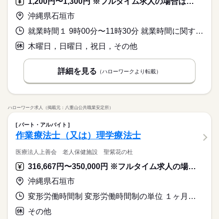
1,200円〜1,300円 ※フルタイム求人の場合は月額（換算額）、パート求人の場合は時間額を表示しています。
働き方・環境
続きを読む
WEB登録
大手企業
ブランクOK
社会保険制度
資格支援
沖縄県石垣市
火曜 金曜
休日・休暇
就業時間・曜日
日払い
週払い
禁煙・分煙
派遣活躍中
英語不要
火曜日、水曜日
土日祝休
平日休み
家庭都合休可
シフト勤務
就業時間１ 9時00分〜11時30分 就業時間に関する特記事項 ＊勤務日数、曜日相談可能です
働き方・環境
木曜日，日曜日，祝日，その他
大手企業
ブランクOK
社会保険制度
資格支援
日払い
週払い
禁煙・分煙
派遣活躍中
英語不要
詳細を見る
（ハローワークより転載）
ハローワーク求人（掲載元：八重山公共職業安定所）
パート・アルバイト
作業療法士（又は）理学療法士
医療法人上善会 老人保健施設 聖紫花の杜
316,667円〜350,000円 ※フルタイム求人の場合は月額（換算額）、パート求人の場合は時間額を表示しています。
沖縄県石垣市
変形労働時間制 変形労働時間制の単位 １ヶ月単位 就業時間１ 8時30分〜17時30分
その他