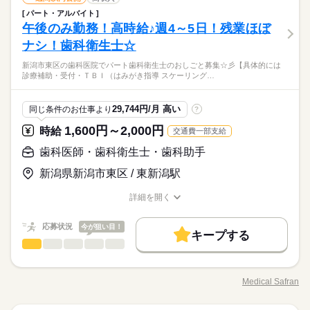
働き方・環境
男性
女性
男女の割合
その他
なし
業界
続きを読む
でもらくらく！ 扶養内パート、フルタイムなど希望の働き方を
禁煙・分煙
バイク自転車
まかない
派遣活躍中
パート・アルバイト
新潟市中央区の歯科医院で パート歯科衛生士のおしごと募集☆
ブランクOK
社会保険制度
研修制度
制服あり
長期
期間・時間
ご相談ください。 ご興味のある方は ぜひ一度お問い合わせくだ
午後のみ勤務！高時給♪週4～5日！残業ほぼ
応募資格
彡 【具体的には…】 歯科衛生士業務全般 〇予防・歯周病治療
ルーティン
英語不要
PC不要
さい♪ 皆様からのご応募をお待ちしております！
ひとりで
みんなで
禁煙・分煙
バイク自転車
まかない
派遣活躍中
仕事の仕方
09：30～18：30 09：30～19：00 《平日・祝日》 9：30~19：00
〇審美治療 〇歯科保健治療 〇診療補助 〇滅菌・消毒・掃除等の
ナシ！歯科衛生士☆
歯科衛生士
日曜
休日・休暇
続きを読む
（休憩 90分） ※8時間勤務/日 《土曜日》 9：30~18：30（休憩
院内環境整備 〇受付業務 週3～、1日5時間程度から勤務可能で
ルーティン
英語不要
PC不要
60分） ※8時間勤務/日 ※休診日：日曜日 ※週休2日シフト制 ※
【POINT！】 ◇1日5hの短時間勤務OK！ …扶養内で無理なく働
新潟市東区の歯科医院でパート歯科衛生士のおしごと募集☆彡【具体的には
す！ 土日は月１、2回の勤務でOK！ 16時までの勤務なので子育
続きを読む
■休診日：日曜日 ■週休2日シフト制 ※ご希望に沿ってシフトを
しずか
にぎやか
職場の様子
診療補助・受付・ＴＢＩ（はみがき指導 スケーリング…
ご希望に沿ってシフトを作成します ※希望休が取れます ※ 残業
けます（＾＾♪ ◇週3日～OK！ …子育て中の方でも安心してお
て中の方でも勤務しやすいです。 新潟駅から徒歩5分！電車通勤
作成します （日曜日＋その他 1日） ※希望休が取れます ■GW
時給 1,300円～2,000円
給与
その他
なし
業界
続きを読む
仕事できます☆ ◇駅から徒歩5分！ …電車通勤でもらくらく◎
でもらくらく！ 扶養内パート、フルタイムなど希望の働き方を
詳しい募集要項をすべて見る
■夏季休暇 ■冬季休暇
【給与備考】 通勤手当 上限20,000円/月 【賞与】年2回（前年
ご相談ください。 ご興味のある方は ぜひ一度お問い合わせくだ
応募資格
29,744円/月 高い
同じ条件のお仕事より
?
続きを読む
実績50,000円～100,000円） 【昇給】なし 【交通費備考】 通
さい♪ 皆様からのご応募をお待ちしております！
続きを読む
歯科衛生士
勤手当 上限20,000円/月
日曜
休日・休暇
1,600円～2,000円
時給
交通費一部支給
応募する
【POINT！】 ◇1日5hの短時間勤務OK！ …扶養内で無理なく働
■休診日：日曜日 ■週休2日シフト制 ※ご希望に沿ってシフトを
歯科医師・歯科衛生士・歯科助手
続きを読む
お仕事の特徴
けます（＾＾♪ ◇週3日～OK！ …子育て中の方でも安心してお
作成します （日曜日＋その他 1日） ※希望休が取れます ■GW
時給 1,300円～2,000円
給与
仕事できます☆ ◇駅から徒歩5分！ …電車通勤でもらくらく◎
詳しい募集要項をすべて見る
■夏季休暇 ■冬季休暇
新潟県新潟市東区 / 東新潟駅
基本特徴
【給与備考】 通勤手当 上限20,000円/月 【賞与】年2回（前年
20代活躍
30代活躍
40代活躍
長期
期間・時間
続きを読む
実績50,000円～100,000円） 【昇給】なし 【交通費備考】 通
詳細を開く
続きを読む
職種/応募資格
お仕事の特徴
給与/時間/休日
勤手当 上限20,000円/月
09：00～18：50 【1ヵ月単位の変形労働時間制】 【1】09：00
募集条件
応募する
～18：50までの内5時間以上勤務（休憩80分） 【週所定労働日
応募状況
今が狙い目！
勤務先公開
交通費
主婦・主夫
WEB登録
続きを読む
続きを読む
キープする
数】週3～4日 【所定労働時間を超える時間外労働】あり（月平
歯科医師・歯科衛生士・歯科助手
職種
男性
女性
均5時間位） ＊8月9月勤務開OK
男女の割合
就業時間・曜日
基本特徴
募集条件
20代活躍
30代活躍
40代活躍
続きを読む
新潟市東区の歯科医院で パート歯科衛生士のおしごと募集☆彡
残20未満
1日7h以下
16時前退社
扶養内
週4日
勤務先公開
交通費
主婦・主夫
WEB登録
長期
期間・時間
【具体的には…】 ・診療補助 ・受付 ・ＴＢＩ（はみがき指導）
Medical Safran
ひとりで
みんなで
仕事の仕方
就業時間・曜日
職種/応募資格
お仕事の特徴
給与/時間/休日
・スケーリング・ＰＭＴＣなど、その他付随する業務 時給1600
家庭都合休可
09：00～18：50 【1ヵ月単位の変形労働時間制】 【1】09：00
続きを読む
～2000円＋交通費！ 午後のみの勤務なので家庭との両立がしや
月曜 水曜 祝日
休日・休暇
残20未満
1日7h以下
16時前退社
扶養内
週4日
～18：50までの内5時間以上勤務（休憩80分） 【週所定労働日
働き方・環境