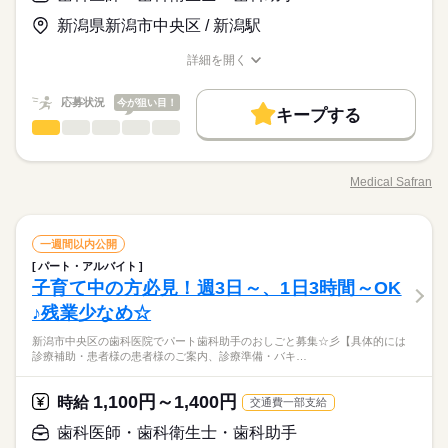
暇：約1週間 □年末年始休暇：約1週間 □GW休暇：約1週間 □年
◎「子育ても落ち着いたし久々に働こうかな」「ブランクがある
【給与備考】
【資格があればOK！経験、年齢、学歴は問いません♪】きれい
間休日：125日前後
新潟県新潟市中央区 / 新潟駅
から不安だわ…」
■交通費は全額支給（会社規定あり）
お仕事の特徴
な環境のクリニックです！！！
という方 大歓迎♪
残業ほぼなし！
応募する
働く人の待遇向上
詳細を開く
続きを読む
終業後の予定も立てやすく、
職種/応募資格
お仕事の特徴
給与/時間/休日
高収入
長期
期間・時間
家族やプライベートの時間もしっかり確保できます。
時給 1,800円～2,000円
給与
応募状況
今が狙い目！
詳しい募集要項をすべて見る
キープする
08：40～18：00、08：40～12：40、14：30～18：00
基本特徴
歯科医師・歯科衛生士・歯科助手
【給与備考】
職種
8：40～18：30
男性
女性
男女の割合
紹介予定
20代活躍
30代活躍
40代活躍
正社員登用
続きを読む
■交通費は全額支給（会社規定あり）
休憩110分（12：40～14：30）
※この求人情報はMedical Safranによる職業紹介になります。
募集条件
働く人の待遇向上
新潟市中央区の歯科医院で 正社員の歯科助手のおしごと募集☆
応募する
基本特徴
高収入
Medical Safran
ひとりで
みんなで
仕事の仕方
職種/応募資格
お仕事の特徴
給与/時間/休日
彡 【具体的には…】 ・診療補助 ・患者様の患者様のご案内、診
勤務先公開
交通費
1ヵ月以内にスタート
勤務地固定
紹介予定
20代活躍
30代活躍
40代活躍
正社員登用
続きを読む
長期
期間・時間
月曜 火曜 水曜 木曜 金曜 土曜
休日・休暇
療準備 ・バキューム介助、治療説明 ・滅菌、消毒、清掃などの
募集条件
主婦・主夫
WEB登録
院内環境整備 ・受付業務、レセプト業務 無資格未経験でも応募
続きを読む
08：40～18：00、08：40～12：40、14：30～18：00
しずか
にぎやか
職場の様子
日、祝日、完全週休2日、交代制
歯科医師・歯科衛生士・歯科助手
職種
OK！ 受付、事務業務から歯科助手業務まで幅広く経験が積める
一週間以内公開
勤務先公開
交通費
1ヵ月以内にスタート
勤務地固定
8：40～18：30
男性
女性
男女の割合
〈休診日〉木・日・祝日
就業時間・曜日
その他
業界
続きを読む
お仕事です。 新潟駅南口から徒歩５分なので公共交通機関を利
休憩110分（12：40～14：30）
パート・アルバイト
※この求人情報はMedical Safranによる職業紹介になります。
※木曜は訪問診療
主婦・主夫
WEB登録
用される方でも通勤しやすい！ もちろんマイカー通勤も可能で
残10未満
平日休み
家庭都合休可
シフト勤務
子育て中の方必見！週3日～、1日3時間～OK
応募資格
新潟市中央区の歯科医院で 正社員の歯科助手のおしごと募集☆
ＧＷ。夏期休暇。年末年始。年次有給休暇。慶弔休暇。
就業時間・曜日
す！ ご興味のある方は ぜひ一度お問い合わせください♪ 皆様か
ひとりで
みんなで
仕事の仕方
彡 【具体的には…】 ・診療補助 ・患者様の患者様のご案内、診
♪残業少なめ☆
働き方・環境
無資格未経験OK♪
らのご応募をお待ちしております！
続きを読む
残10未満
平日休み
家庭都合休可
シフト勤務
月曜 火曜 水曜 木曜 金曜 土曜
休日・休暇
療準備 ・バキューム介助、治療説明 ・滅菌、消毒、清掃などの
ご気軽にご相談下さい（＾＾）
ブランクOK
産休・育休
社会保険制度
研修制度
働き方・環境
【POINT！】 ◇年間休日112日！ …プライベートも充実できま
新潟市中央区の歯科医院でパート歯科助手のおしごと募集☆彡【具体的には
院内環境整備 ・受付業務、レセプト業務 無資格未経験でも応募
続きを読む
しずか
にぎやか
職場の様子
日、祝日、完全週休2日、交代制
診療補助・患者様の患者様のご案内、診療準備・バキ…
す（＾＾♪ ◇新潟駅南口から徒歩５分！ …もちろんマイカー通
OK！ 受付、事務業務から歯科助手業務まで幅広く経験が積める
ブランクOK
産休・育休
社会保険制度
研修制度
制服あり
禁煙・分煙
バイク自転車
車OK
少人数
〈休診日〉木・日・祝日
その他
業界
勤でもOK☆ ◇無資格未経験でも応募OK！ …人気の歯科助手の
お仕事です。 新潟駅南口から徒歩５分なので公共交通機関を利
月給 190,000円～220,000円
給与
※木曜は訪問診療
制服あり
禁煙・分煙
バイク自転車
車OK
少人数
PC不要
お仕事にチャレンジしてみませんか♪
用される方でも通勤しやすい！ もちろんマイカー通勤も可能で
詳しい募集要項をすべて見る
1,100円～1,400円
応募資格
時給
交通費一部支給
ＧＷ。夏期休暇。年末年始。年次有給休暇。慶弔休暇。
続きを読む
【給与備考】 通勤手当 上限20,000円/月 【賞与】年2回 【昇
す！ ご興味のある方は ぜひ一度お問い合わせください♪ 皆様か
PC不要
無資格未経験OK♪
歯科医師・歯科衛生士・歯科助手
給】年1回 【交通費備考】 通勤手当 上限20,000円/月
らのご応募をお待ちしております！
ご気軽にご相談下さい（＾＾）