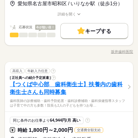
時給 1,200円～1,350円
給与
愛知県名古屋市昭和区 / いりなか駅（徒歩1分）
英語不要
な方にピッタリ＞ ・学校で学んだ知識を現場で活かしたい方 ・
の隙間時間で効率よく稼げます。 ★快適な設備＆嬉しい特典 ス
詳しい募集要項をすべて見る
教科書だけでは学べない リアルな臨床現場が体験できる環境で
■完全週休2日～3日制（シフト制） ・月ごとに休日の相談OK！
衛生士の先輩からアドバイスを受けたい方 ・授業や実習と両立
タッフルーム完備で電子レンジや コーヒーメーカー、美容グッ
【給与備考】 ◆未経験：時給1,200円～＋各種手当 ◆経験者：
お仕事の特徴
す！ ＼歯科専門学生さんに選ばれる理由／ ★衛生士10名が活躍
・最後の週に休みを固めて長期連休の取得も可能！ ■その他 ・
詳細を開く
して無理なく稼ぎたい方
ズも 自由に使い放題！ ホワイトニング等のスタッフ割引もあり
時給1,250円～1,350円＋各種手当 【その他】 ・随時昇給あり ・
中！ 正社員・アルバイト含め衛生士が多数在籍。 診療のアシス
職種/応募資格
お仕事の特徴
給与/時間/休日
GW休暇 ・夏季休暇 ・年末年始休暇 ・有給休暇
基本特徴
続きを読む
ます♪
土曜手当：3,500円/日 ・保育士資格手当：月2万円 【売上還元＆
ト業務を通じて プロの動きを間近で学べます。 実習の悩みや国
応募する
特典】 院内売上達成で年1回の報酬旅行あり！ さらに年間上限3
未経験OK
応募状況
新卒・第二
20代活躍
30代活躍
40代活躍
今が狙い目！
家試験対策の アドバイスも気軽に相談OK！ ★学業と両立しや
続きを読む
続きを読む
キープする
0万円の 旅行手当を支給いたします！ ※試用期間3ヶ月あり（同
続きを読む
すいシフト 17時からの短時間勤務や週1日～でOK！ 学校終わり
歯科医師・歯科衛生士・歯科助手
職種
50代活躍
男性
女性
男女の割合
時給 1,200円～1,350円
給与
条件）
の隙間時間で効率よく稼げます。 ★快適な設備＆嬉しい特典 ス
詳しい募集要項をすべて見る
いりなかで開院50年目を迎える 坂井歯科医院。 妊産婦検診か
募集条件
続きを読む
タッフルーム完備で電子レンジや コーヒーメーカー、美容グッ
【給与備考】 ◆未経験：時給1,200円～＋各種手当 ◆経験者：
ら、 年配の方に向けた訪問診療まで 一貫して行うことで、 一生
長期
期間・時間
ズも 自由に使い放題！ ホワイトニング等のスタッフ割引もあり
時給1,250円～1,350円＋各種手当 【その他】 ・随時昇給あり ・
坂井歯科医院
ひとりで
みんなで
仕事の仕方
勤務先公開
交通費
勤務地固定
学生歓迎
職種/応募資格
お仕事の特徴
給与/時間/休日
基本特徴
を通して歯の健康を見守る 「いりなかのホームドクター」を目
ます♪
土曜手当：3,500円/日 ・保育士資格手当：月2万円 【売上還元＆
続きを読む
【勤務時間】 ・14：45～20：00（しっかり稼ぎたい日に） ・1
指しています。 ●外来 診療の準備や片付け、 消毒滅菌作業、受
応募する
外国人/留学生
未経験OK
新卒・第二
20代活躍
30代活躍
40代活躍
特典】 院内売上達成で年1回の報酬旅行あり！ さらに年間上限3
7：00～20：00（放課後にぴったり） ★週1日～勤務OK！ 学校
付での対応など ●訪問 診療の準備、片付け、 補助・運転など 休
続きを読む
しずか
にぎやか
職場の様子
0万円の 旅行手当を支給いたします！ ※試用期間3ヶ月あり（同
続きを読む
の授業スケジュールや実習期間、 テスト前の休み希望など柔軟
歯科医師・歯科衛生士・歯科助手
職種
50代活躍
憩時間にはみんなでランチをしたり、 誕生日会、クリスマス
高収入
年齢入力任意
就業時間・曜日
?
男性
女性
男女の割合
条件）
医療・介護・福祉関連
に対応します◎ 学業最優先で無理なく続けられる環境です！
業界
会、社員旅行を行うなど、 スタッフ間の交流が多い医院です
募集条件
正社員への紹介予定派遣
?
いりなかで開院50年目を迎える 坂井歯科医院。 妊産婦検診か
残20未満
17時～出社
1日7h以下
扶養内
Wワーク可
続きを読む
続きを読む
よ。 【急な休みも安心】 歯科助手スタッフはアルバイトスタッ
【つくば中心部 歯科衛生士】扶養内の歯科
応募資格
ら、 年配の方に向けた訪問診療まで 一貫して行うことで、 一生
勤務先公開
交通費
勤務地固定
学生歓迎
長期
期間・時間
フ含め 全部で10名前後。 有休休暇取得率は8割以上と 休みやす
週1日～
週2・3日
平日休み
家庭都合休可
ひとりで
みんなで
仕事の仕方
を通して歯の健康を見守る 「いりなかのホームドクター」を目
衛生士さんも同時募集
〇年齢不問！ 20~40代まで幅広く活躍中です！ 〇ブランクOK
い環境を協力しながら作っています。
外国人/留学生
続きを読む
【勤務時間】 ・14：45～20：00（しっかり稼ぎたい日に） ・1
指しています。 ●外来 診療の準備や片付け、 消毒滅菌作業、受
シフト勤務
「久しぶりに歯医者に勤める」という方でも 安心できるよう研
休日・休暇
就業時間・曜日
7：00～20：00（放課後にぴったり） ★週1日～勤務OK！ 学校
■未経験・無資格OK 受付業務がメインなので、医療業界が初め
歯科医師の診療補助・歯科予防処置・歯科診療補助・歯科保健指導スタッフ
付での対応など ●訪問 診療の準備、片付け、 補助・運転など 休
続きを読む
修制度を整えています。 ＝＝＝＝＝＝＝＝＝＝＝＝＝＝＝＝
しずか
にぎやか
職場の様子
は子育て中の方も多数！院長も2人の子どもを持つお母…
の授業スケジュールや実習期間、 テスト前の休み希望など柔軟
働き方・環境
ての方でも安心してスタートできます。 先輩スタッフが丁寧に
憩時間にはみんなでランチをしたり、 誕生日会、クリスマス
★週1日～OK！ ★実習期間やテスト期間の お休み相談もお気
残20未満
17時～出社
1日7h以下
扶養内
Wワーク可
【こんな方にオススメです】 ◆もう一度、歯医者さんで働きた
医療・介護・福祉関連
に対応します◎ 学業最優先で無理なく続けられる環境です！
業界
サポートします。 ■年間休日125日でしっかり休める 完全週休2
会、社員旅行を行うなど、 スタッフ間の交流が多い医院です
軽にどうぞ◎ ▼その他 ・GW休暇 ・夏季休暇 ・年末年始休暇
ブランクOK
社会保険制度
研修制度
制服あり
い ◆家庭と両立して働きたい ◆雰囲気の和やかな職場がいい ◆
続きを読む
週1日～
週2・3日
平日休み
家庭都合休可
続きを読む
日制＋年間休日125日。 プライベートの時間もしっかり確保でき
よ。 【急な休みも安心】 歯科助手スタッフはアルバイトスタッ
・有給休暇
応募資格
歯科での知識を学びたい
64,944円/月 高い
同じ条件のお仕事より
?
禁煙・分煙
駅5分以内
バイク自転車
少人数
ます。 ■駅徒歩1分で通勤ラクラク クリニックは いりなか駅 か
続きを読む
フ含め 全部で10名前後。 有休休暇取得率は8割以上と 休みやす
シフト勤務
〇年齢不問！ 20~40代まで幅広く活躍中です！ 〇ブランクOK
ら徒歩1分。 雨の日でも通いやすい立地です。 ■受付メインのお
い環境を協力しながら作っています。
1,800円～2,000円
続きを読む
時給
交通費全額支給
働き方・環境
月給 220,000円～
給与
「久しぶりに歯医者に勤める」という方でも 安心できるよう研
仕事 患者様の受付対応や予約管理などが中心。 歯科助手の中で
休日・休暇
詳しい募集要項をすべて見る
■未経験・無資格OK 受付業務がメインなので、医療業界が初め