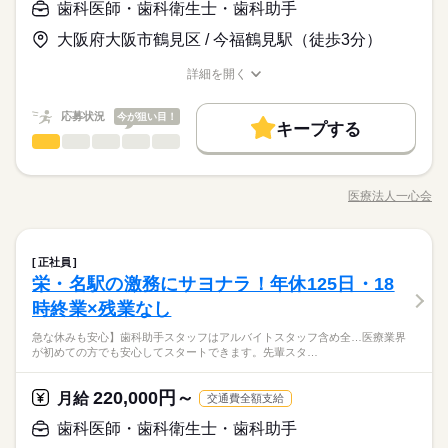
＼未経験OK＊資格不問／ 人柄・意欲重視の採用です！ ＜こん
ているので、 ブランクがある方や未経験の方も安心。 シフトは
生士10名、助手2名の温かいチーム！ 分からないことは先輩がす
歯科医師・歯科衛生士・歯科助手
木曜 日曜 祝日
休日・休暇
月給 210,000円～
給与
な方に向いています＞ ・接客や人と話すことが好きな方 ・未経
できる限り希望を考慮しますので、 家庭の予定や体調面も含め
ぐに サポートしてくれる安心の環境です。 ★快適なスタッフル
詳しい募集要項をすべて見る
「医療の仕事は難しそう…」 そんな不安をお持ちの方もご安心
木・日・祝日はお休みです。
大阪府大阪市鶴見区 / 今福鶴見駅（徒歩3分）
験から新しいスキルを身につけたい方 ・頑張りをしっかり還元
てお気軽にご相談ください。 Wワークの方も多数在籍中♪ 他の
ーム完備 個人ロッカーや専用トイレはもちろん、 電子レンジ、
【給与備考】 月給 21万円～＋各種手当 ※給与は経験や能力を
お仕事の特徴
ください！ 当院では未経験からスタートした 先輩も多数活躍
週1日～OK！
してほしい方 ・メリハリをつけて連休を楽しみたい方 ・明るい
お仕事や歯科医院との掛け持ちもOKです。
ポット、コーヒーメーカー、 自由に使える美容グッズまでご用
考慮し決定します。 【その他】 ・昇給年1回 ・賞与年2回 ・土
中！ 最初は器具の名前や受付の流れなど 覚えることが多めです
ご家庭やプライベートを大切にしながら、
基本特徴
詳細を開く
笑顔で丁寧な対応ができる方
続きを読む
意！ ★スタッフ割引あり！ ホワイトニングや矯正もスタッフ割
曜手当：3,500円/日 ・保育士資格手当：月2万円 【売上還元＆特
が、 あなたの成長の状況を見ながら 段階的に研修を進めていき
職種/応募資格
お仕事の特徴
給与/時間/休日
応募する
無理のないペースで働けます♪
引あり◎ 自分自身も働きながら綺麗になれちゃいます！
典】 院内売上達成で年1回の報酬旅行あり！ さらに年間上限30
未経験OK
新卒・第二
20代活躍
30代活躍
40代活躍
ます。 ＼働きやすさの秘密をご紹介／ ★手厚いサポート体制 衛
続きを読む
万円の 旅行手当を支給いたします！ ※試用期間3ヶ月あり（同
続きを読む
応募状況
今が狙い目！
生士10名、助手2名の温かいチーム！ 分からないことは先輩がす
キープする
50代活躍
60代歓迎
月給 210,000円～
給与
条件）
ぐに サポートしてくれる安心の環境です。 ★快適なスタッフル
歯科医師・歯科衛生士・歯科助手
職種
詳しい募集要項をすべて見る
男性
女性
男女の割合
募集条件
続きを読む
ーム完備 個人ロッカーや専用トイレはもちろん、 電子レンジ、
【給与備考】 月給 21万円～＋各種手当 ※給与は経験や能力を
【歯科助手・受付業務全般】 未経験から学べる歯科助手のお仕
勤務時間
ポット、コーヒーメーカー、 自由に使える美容グッズまでご用
考慮し決定します。 【その他】 ・昇給年1回 ・賞与年2回 ・土
勤務先公開
交通費
勤務地固定
主婦・主夫
基本特徴
事です！ ＜具体的には＞ ■先生や衛生士さんの診療サポート ■
意！ ★スタッフ割引あり！ ホワイトニングや矯正もスタッフ割
曜手当：3,500円/日 ・保育士資格手当：月2万円 【売上還元＆特
医療法人一心会
ひとりで
みんなで
仕事の仕方
■08：40～20：00 ■10：00～18：00 月160時間勤務（シフト
職種/応募資格
お仕事の特徴
給与/時間/休日
器具の準備・洗浄・消毒 ■受付対応・電話対応・予約受付 ■患者
応募する
外国人/留学生
未経験OK
新卒・第二
20代活躍
30代活躍
40代活躍
引あり◎ 自分自身も働きながら綺麗になれちゃいます！
典】 院内売上達成で年1回の報酬旅行あり！ さらに年間上限30
続きを読む
制） 【勤務時間】 ・月～土：08：40～13：00／14：45～20：0
様のご案内・会計業務 業務を通じて器具の名前や滅菌処理、 診
万円の 旅行手当を支給いたします！ ※試用期間3ヶ月あり（同
続きを読む
0 ・日 ：10：00～13：00／14：00～18：00 ★残業は月13時
50代活躍
60代歓迎
療の流れが自然と頭に入ります！ 先輩衛生士が丁寧に指導する
続きを読む
就業時間・曜日
しずか
にぎやか
職場の様子
条件）
間程度 （1日30分ほど） ★休憩時間はたっぷり1時間30分！ 一
歯科医師・歯科衛生士・歯科助手
職種
ので、 臨床現場の予習・復習にも ピッタリのお仕事です。
募集条件
正社員
男性
女性
男女の割合
残20未満
平日休み
家庭都合休可
シフト勤務
医療・介護・福祉関連
度自宅に帰って用事を 済ませるスタッフもいます◎ ご自身の生
業界
続きを読む
続きを読む
栄・名駅の激務にサヨナラ！年休125日・18
【歯科助手・受付業務全般】 未経験から学べる歯科助手のお仕
勤務先公開
交通費
勤務地固定
主婦・主夫
勤務時間
活ペースに合わせて 無理なく働ける環境です。
働き方・環境
応募資格
事です！ ＜具体的には＞ ■先生や衛生士さんの診療サポート ■
時終業×残業なし
外国人/留学生
ひとりで
みんなで
仕事の仕方
■08：40～20：00 ■10：00～18：00 月160時間勤務（シフト
器具の準備・洗浄・消毒 ■受付対応・電話対応・予約受付 ■患者
ブランクOK
社会保険制度
研修制度
制服あり
＼未経験OK＊資格不問／ 人柄・意欲重視の採用です！ ＜こん
休日・休暇
続きを読む
就業時間・曜日
制） 【勤務時間】 ・月～土：08：40～13：00／14：45～20：0
急な休みも安心】歯科助手スタッフはアルバイトスタッフ含め全…医療業界
様のご案内・会計業務 業務を通じて器具の名前や滅菌処理、 診
な方にピッタリ＞ ・学校で学んだ知識を現場で活かしたい方 ・
禁煙・分煙
駅5分以内
バイク自転車
少人数
が初めての方でも安心してスタートできます。先輩スタ…
0 ・日 ：10：00～13：00／14：00～18：00 ★残業は月13時
教科書だけでは学べない リアルな臨床現場が体験できる環境で
療の流れが自然と頭に入ります！ 先輩衛生士が丁寧に指導する
続きを読む
■完全週休2日～3日制（シフト制） ・月ごとに休日の相談OK！
残20未満
平日休み
家庭都合休可
シフト勤務
衛生士の先輩からアドバイスを受けたい方 ・授業や実習と両立
しずか
にぎやか
職場の様子
間程度 （1日30分ほど） ★休憩時間はたっぷり1時間30分！ 一
す！ ＼歯科専門学生さんに選ばれる理由／ ★衛生士10名が活躍
ので、 臨床現場の予習・復習にも ピッタリのお仕事です。
・最後の週に休みを固めて長期連休の取得も可能！ ■その他 ・
働き方・環境
英語不要
して無理なく稼ぎたい方
医療・介護・福祉関連
度自宅に帰って用事を 済ませるスタッフもいます◎ ご自身の生
業界
続きを読む
中！ 正社員・アルバイト含め衛生士が多数在籍。 診療のアシス
GW休暇 ・夏季休暇 ・年末年始休暇 ・有給休暇
220,000円～
月給
続きを読む
交通費全額支給
ブランクOK
社会保険制度
研修制度
制服あり
活ペースに合わせて 無理なく働ける環境です。
ト業務を通じて プロの動きを間近で学べます。 実習の悩みや国
応募資格
家試験対策の アドバイスも気軽に相談OK！ ★学業と両立しや
歯科医師・歯科衛生士・歯科助手
続きを読む
続きを読む
禁煙・分煙
駅5分以内
バイク自転車
少人数
＼未経験OK＊資格不問／ 人柄・意欲重視の採用です！ ＜こん
すいシフト 17時からの短時間勤務や週1日～でOK！ 学校終わり
休日・休暇