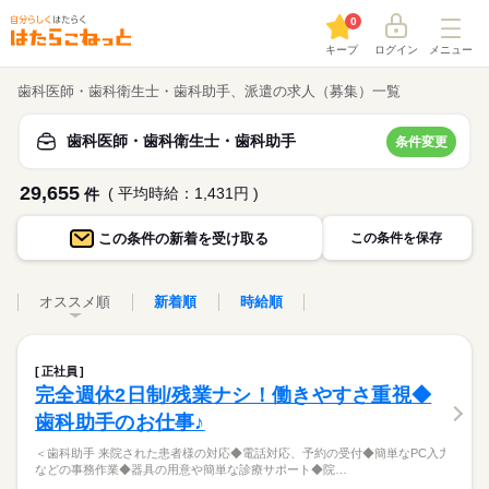
0
キープ
ログイン
メニュー
歯科医師・歯科衛生士・歯科助手、派遣の求人（募集）一覧
歯科医師・歯科衛生士・歯科助手
条件変更
29,655
( 平均時給：1,431円 )
件
この条件の
新着を受け取る
この条件を保存
オススメ順
新着順
時給順
正社員
完全週休2日制/残業ナシ！働きやすさ重視◆
歯科助手のお仕事♪
＜歯科助手 来院された患者様の対応◆電話対応、予約の受付◆簡単なPC入力
などの事務作業◆器具の用意や簡単な診療サポート◆院…