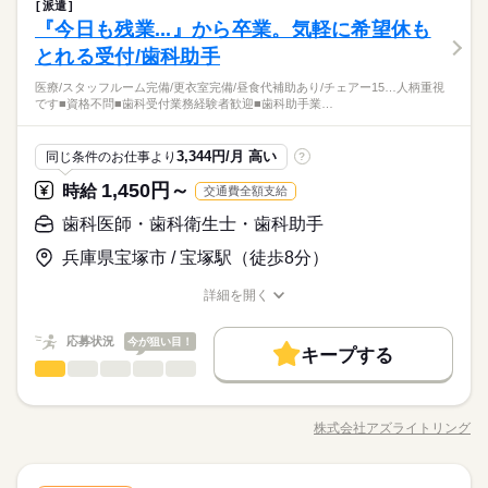
歯科医師・歯科衛生士・歯科助手
職種
派遣
男性
女性
男女の割合
医療・介護・福祉関連
業界
『今日も残業...』から卒業。気軽に希望休も
歯科衛生士業務全般 できることからお任せします♪ ゆっくり丁
応募資格
寧に指導しますのでご安心ください♪ 当院はキャリアアップを応
とれる受付/歯科助手
ひとりで
みんなで
仕事の仕方
援します♪ 《主なお仕事》 ・スケーリング ・SRP ・TBI など
《必須》 歯科衛生士免許 ・お人柄重視です ・明るく接客ができ
続きを読む
医療/スタッフルーム完備/更衣室完備/昼食代補助あり/チェアー15…人柄重視
《診療内容》 ・一般歯科 ・矯正歯科 ・インプラント ・歯周外
る方 ・向上心のある方
です■資格不問■歯科受付業務経験者歓迎■歯科助手業…
土日祝日が休みの歯科医院☆振替出勤なし☆残業なし☆帰宅時
科 ・歯科口腔外科 ・審美治療 ・ホワイトニング
続きを読む
しずか
にぎやか
職場の様子
間が早い♪歯科技工士3名在籍☆歯科衛生士業務に専念できる♪職
医療・介護・福祉関連
業界
場復帰率が高い♪午後のみ/フルタイム/勤務時間が選べる♪ブラン
続きを読む
3,344円/月 高い
同じ条件のお仕事より
?
ク歓迎☆阪急伊丹駅徒歩3分
応募資格
1,450円～
時給
交通費全額支給
《必須》 歯科衛生士免許 ・お人柄重視です ・明るく接客ができ
時給 2,000円～2,200円
給与
る方 ・向上心のある方
歯科医師・歯科衛生士・歯科助手
詳しい募集要項をすべて見る
お仕事の特徴
土日祝日が休みの歯科医院☆振替出勤なし☆残業なし☆帰宅時
【給与備考】 ・フルタイム勤務の場合 （8時間/日×21日） 33
間が早い♪歯科技工士3名在籍☆歯科衛生士業務に専念できる♪職
兵庫県宝塚市 / 宝塚駅（徒歩8分）
働く人の待遇向上
6,000円/月~369,600円/月 ・午後のみの場合 （4時間/日×21日）
場復帰率が高い♪午後のみ/フルタイム/勤務時間が選べる♪ブラン
続きを読む
168,000円/月~184,800円/月 勤務日数・勤務時間により異なり
高収入
ク歓迎☆阪急伊丹駅徒歩3分
応募する
詳細を開く
ます 勤務日数や勤務時間は相談可♪ 【交通費備考】 交通費別途
職種/応募資格
お仕事の特徴
給与/時間/休日
基本特徴
支給 （規定あり）
続きを読む
時給 2,000円～2,200円
給与
応募状況
今が狙い目！
未経験OK
20代活躍
30代活躍
40代活躍
50代活躍
続きを読む
キープする
詳しい募集要項をすべて見る
歯科医師・歯科衛生士・歯科助手
職種
【給与備考】 ・フルタイム勤務の場合 （8時間/日×21日） 33
男性
女性
正社員登用
男女の割合
働く人の待遇向上
基本特徴
長期
高収入
期間・時間
6,000円/月~369,600円/月 ・午後のみの場合 （4時間/日×21日）
■受付業務 ■患者様対応 ■電話対応 ■会計 ■診療補助業務 ■チェ
募集条件
168,000円/月~184,800円/月 勤務日数・勤務時間により異なり
未経験OK
20代活躍
30代活躍
40代活躍
50代活躍
【フルタイム】 9：00~18：30（休憩90分） 【午後のみ】 14：
アーの準備・片付け ■器具の洗浄・滅菌
応募する
株式会社アズライトリング
ます 勤務日数や勤務時間は相談可♪ 【交通費備考】 交通費別途
ひとりで
みんなで
仕事の仕方
30~18：30（休憩なし） ◆残業なし♪ 勤務日数や勤務時間は相
職種/応募資格
お仕事の特徴
給与/時間/休日
交通費
勤務地固定
主婦・主夫
正社員登用
続きを読む
支給 （規定あり）
続きを読む
談可 お気軽にご相談ください♪
募集条件
就業時間・曜日
交通費
勤務地固定
主婦・主夫
就業時間・曜日
続きを読む
続きを読む
しずか
にぎやか
職場の様子