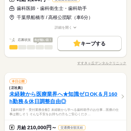
◆平日のみOK …学校終わりにも働きやすい！ ”学校終わりの3
続きを読む
続きを読む
【歓迎】 ■未経験の方 ■経験がある方 ■学生さん ■主婦（夫）の
時間だけ働く”とかでも 大丈夫ですので、ご相談ください◎
歯科医師・歯科衛生士・歯科助手
休日・休暇
時給 1,300円～
給与
方 ■扶養内勤務OK ■フリーターの方 ■副業・WワークOK ■ブラ
詳しい募集要項をすべて見る
◆未経験OK …未経験の方にも、お仕事について 丁寧にお教
◆完全週休2日 ◆有給休暇 初年度/10日 ◆年末年始休暇 6日
千葉県船橋市 / 高根公団駅（車6分）
ンクがある方 ■長期勤務できる方
【給与備考】
お仕事の特徴
えいたします☆ ◆交通費支給 …通勤にかかる費用を 心配しな
◆夏季休暇
【1】（歯科助手） 時給1300円~
くても大丈夫！ ◆週1～OK …まずは、少ない日数からでも大丈
基本特徴
詳細を開く
続きを読む
夫◎ 稼ぎたい！という方は、徐々に増やしていきましょう♪
職種/応募資格
お仕事の特徴
給与/時間/休日
応募する
【交通費備考】
未経験OK
新卒・第二
40代活躍
50代活躍
◆平日のみOK …学校終わりにも働きやすい！ ”学校終わりの3
続きを読む
続きを読む
■規定あり（上限10,000円/月）
応募状況
今が狙い目！
時間だけ働く”とかでも 大丈夫ですので、ご相談ください◎
キープする
募集条件
時給 1,300円～
給与
歯科医師・歯科衛生士・歯科助手
職種
詳しい募集要項をすべて見る
男性
女性
男女の割合
勤務先公開
交通費
主婦・主夫
学生歓迎
続きを読む
【給与備考】
〈歯科助手・受付〉 ・診療時の簡単なアシスタント ・患者さま
長期
期間・時間
【1】（歯科助手） 時給1300円~
就業時間・曜日
基本特徴
の受付、会計、ご案内 ・電話対応 など 特別な資格や経験は必
未経験OK
新卒・第二
40代活躍
50代活躍
すすきヶ丘デンタルクリニック
ひとりで
みんなで
仕事の仕方
▼歯科助手 17時00分～20時30分の勤務◎ などご希望あれば
職種/応募資格
お仕事の特徴
給与/時間/休日
要ありません。 最初は先輩スタッフがそばについて、 一つひと
応募する
募集条件
残20未満
10時～出社
1日4h以下
1日7h以下
【交通費備考】
勤務先公開
交通費
主婦・主夫
学生歓迎
続きを読む
気軽にご相談ください！ ■週1～勤務OK ■平日のみOK ■時間相
つ丁寧にお教えします。 〈歯科衛生士〉 ・治療時のサポート、
■規定あり（上限10,000円/月）
就業時間・曜日
談可
16時前退社
扶養内
Wワーク可
週1日～
週2・3日
口腔ケア ・虫歯予防、ブラッシング指導 ・器具の準備や受け渡
続きを読む
しずか
にぎやか
職場の様子
歯科医師・歯科衛生士・歯科助手
職種
しなど医師の補助 患者さま一人ひとりに、 30分～1時間ほど時
本日公開
残20未満
10時～出社
1日4h以下
1日7h以下
男性
女性
男女の割合
土日祝のみ
シフト勤務
医療・介護・福祉関連
業界
続きを読む
続きを読む
間をかけて 落ち着いて対応できます。 ブランクがある方も大歓
正社員
〈歯科助手・受付〉 ・診療時の簡単なアシスタント ・患者さま
16時前退社
扶養内
Wワーク可
週1日～
週2・3日
長期
期間・時間
迎。 慣れるまでは無理のない業務からスタートし、 先輩スタッ
働き方・環境
未経験から医療業界へ★知識ゼロOK＆月160
応募資格
の受付、会計、ご案内 ・電話対応 など 特別な資格や経験は必
フがしっかりフォローします。
ひとりで
みんなで
仕事の仕方
土日祝のみ
シフト勤務
▼歯科助手 17時00分～20時30分の勤務◎ などご希望あれば
要ありません。 最初は先輩スタッフがそばについて、 一つひと
ブランクOK
研修制度
駅5分以内
バイク自転車
h勤務＆休日調整自由◎
〈歯科助手・受付〉 資格・経験不問。未経験、ブランク歓迎。
日曜 祝日
休日・休暇
続きを読む
気軽にご相談ください！ ■週1～勤務OK ■平日のみOK ■時間相
働き方・環境
つ丁寧にお教えします。 〈歯科衛生士〉 ・治療時のサポート、
〈歯科衛生士〉 歯科衛生士資格必須。 実務経験が浅い方、ブラ
車OK
談可
歯医者さんのお仕事に 「久しぶりで不安」「自分にできるか
【歯科助手・受付業務全般】未経験から学べる歯科助手のお仕事…医療の仕
口腔ケア ・虫歯予防、ブラッシング指導 ・器具の準備や受け渡
続きを読む
木曜日と土曜日は午後休診の為勤務はありません◎
ブランクOK
研修制度
駅5分以内
バイク自転車
ンクのある方もOKです。 ※どちらも先輩スタッフが丁寧にサポ
しずか
にぎやか
職場の様子
事は難しそう そんな不安をお持ちの方もご安心くださ…
な」 そんな気持ちをお持ちの方も多いと思います。 当院では、
しなど医師の補助 患者さま一人ひとりに、 30分～1時間ほど時
ートします。
医療・介護・福祉関連
業界
車OK
続きを読む
ブランクのある方や 40～50代の方も多く活躍中。 慣れるまでは
間をかけて 落ち着いて対応できます。 ブランクがある方も大歓
続きを読む
先輩スタッフが 隣でサポートするので、 分からないことはその
迎。 慣れるまでは無理のない業務からスタートし、 先輩スタッ
210,000円～
応募資格
月給
交通費全額支給
場で確認できます。 週1日～・短時間勤務が可能なので、 家庭
続きを読む