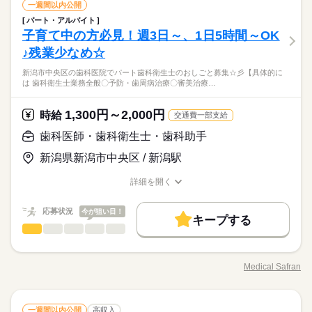
残業なし
歯科医師・歯科衛生士・歯科助手
10時～出社
1日4h以下
1日7h以下
続きを読む
職種
一週間以内公開
残業なし
10時～出社
1日4h以下
1日7h以下
男性
女性
男女の割合
医療・介護・福祉関連
業界
長期
期間・時間
パート・アルバイト
■受付業務 ■患者様対応 ■電話対応 ■会計 ■診療補助業務 ■チェ
Wワーク可
週2・3日
週4日
土日祝休
家庭都合休可
Wワーク可
週2・3日
週4日
土日祝休
家庭都合休可
子育て中の方必見！週3日～、1日5時間～OK
応募資格
【フルタイム】 9：00~18：30（休憩90分） 【午後のみ】 14：
アーの準備・片付け ■器具の洗浄・滅菌
シフト勤務
土曜 日曜 祝日
ひとりで
みんなで
休日・休暇
仕事の仕方
シフト勤務
30~18：30（休憩なし） ◆残業なし♪ 勤務日数や勤務時間は相
♪残業少なめ☆
人柄重視です ■資格不問 ■歯科受付業務経験者歓迎 ■歯科助手業
続きを読む
働き方・環境
談可 お気軽にご相談ください♪
祝日の振替診療なし♪ 年間休日128日 ・GW ・夏季休暇 ・冬季
務経験者歓迎 ■ブランクOK 些細なご相談も承ります お気軽に
働き方・環境
弊社スタッフが在籍中だから安心/同法人の西宮北口院も同時募
新潟市中央区の歯科医院でパート歯科衛生士のおしごと募集☆彡【具体的に
続きを読む
ブランクOK
制服あり
禁煙・分煙
駅5分以内
休暇
お問い合わせください
しずか
にぎやか
職場の様子
は 歯科衛生士業務全般〇予防・歯周病治療〇審美治療…
集/寄り添う総合歯科医院/専門性の高いチーム医療/スタッフルー
ブランクOK
制服あり
禁煙・分煙
駅5分以内
続きを読む
ルーティン
英語不要
電話なし
医療・介護・福祉関連
業界
ム完備/更衣室完備/昼食代補助あり/チェアー15台/丁寧な指導体
続きを読む
ルーティン
英語不要
電話なし
制で安心サポート/残業なし
1,300円～2,000円
続きを読む
応募資格
時給
交通費一部支給
土曜 日曜 祝日
休日・休暇
人柄重視です ■資格不問 ■歯科受付業務経験者歓迎 ■歯科助手業
歯科医師・歯科衛生士・歯科助手
時給 1,450円～
給与
祝日の振替診療なし♪ 年間休日128日 ・GW ・夏季休暇 ・冬季
務経験者歓迎 ■ブランクOK 些細なご相談も承ります お気軽に
詳しい募集要項をすべて見る
お仕事の特徴
弊社スタッフが在籍中だから安心/同法人の西宮北口院も同時募
休暇
新潟県新潟市中央区 / 新潟駅
お問い合わせください
【給与備考】 【月給例】 週休2日の場合 255,200円～ ※ 残業な
集/寄り添う総合歯科医院/専門性の高いチーム医療/スタッフルー
基本特徴
し ※ 勤務日数・勤務時間により異なります 【交通費備考】 交
ム完備/更衣室完備/昼食代補助あり/チェアー15台/丁寧な指導体
詳細を開く
続きを読む
通費別途支給 （規定 及び 上限あり）
新卒・第二
20代活躍
30代活躍
40代活躍
50代活躍
制で安心サポート/残業なし
職種/応募資格
お仕事の特徴
給与/時間/休日
応募する
続きを読む
募集条件
続きを読む
応募状況
今が狙い目！
キープする
時給 1,450円～
給与
交通費
勤務地固定
主婦・主夫
続きを読む
歯科医師・歯科衛生士・歯科助手
職種
詳しい募集要項をすべて見る
男性
女性
男女の割合
【給与備考】 【月給例】 週休2日の場合 255,200円～ ※ 残業な
就業時間・曜日
基本特徴
新潟市中央区の歯科医院で パート歯科衛生士のおしごと募集☆
長期
期間・時間
し ※ 勤務日数・勤務時間により異なります 【交通費備考】 交
彡 【具体的には…】 歯科衛生士業務全般 〇予防・歯周病治療
残業なし
週4日
平日休み
家庭都合休可
シフト勤務
新卒・第二
20代活躍
30代活躍
40代活躍
50代活躍
通費別途支給 （規定 及び 上限あり）
Medical Safran
ひとりで
みんなで
仕事の仕方
09：30～18：30 09：30～19：00 《平日・祝日》 9：30~19：00
職種/応募資格
お仕事の特徴
給与/時間/休日
〇審美治療 〇歯科保健治療 〇診療補助 〇滅菌・消毒・掃除等の
応募する
募集条件
就業時間・曜日
続きを読む
交通費
勤務地固定
主婦・主夫
（休憩 90分） ※8時間勤務/日 《土曜日》 9：30~18：30（休憩
院内環境整備 〇受付業務 週3～、1日5時間程度から勤務可能で
働き方・環境
続きを読む
60分） ※8時間勤務/日 ※休診日：日曜日 ※週休2日シフト制 ※
す！ 土日は月１、2回の勤務でOK！ 16時までの勤務なので子育
続きを読む
残業なし
週4日
平日休み
家庭都合休可
シフト勤務
しずか
にぎやか
ブランクOK
社会保険制度
研修制度
制服あり
職場の様子
ご希望に沿ってシフトを作成します ※希望休が取れます ※ 残業
続きを読む
歯科医師・歯科衛生士・歯科助手
職種
て中の方でも勤務しやすいです。 新潟駅から徒歩5分！電車通勤
一週間以内公開
高収入