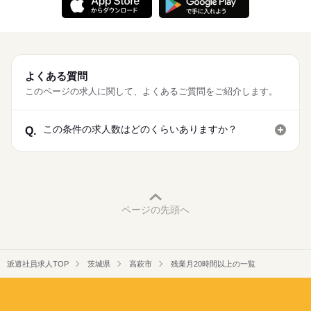
よくある質問
このページの求人に関して、よくあるご質問をご紹介します。
この条件の求人数はどのくらいありますか？
Q.
ページの先頭へ
派遣社員求人TOP
茨城県
高萩市
残業月20時間以上の一覧