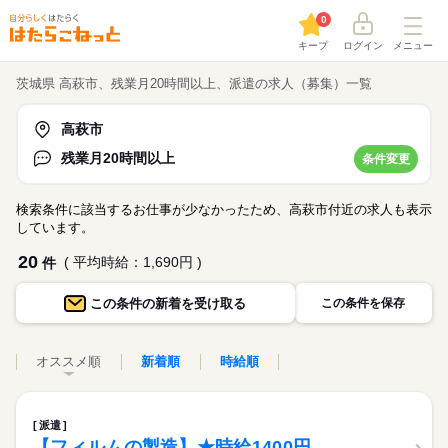
0
キープ
ログイン
メニュー
茨城県 高萩市、残業月20時間以上、派遣の求人（募集）一覧
高萩市
残業月20時間以上
条件変更
検索条件に該当するお仕事が少なかったため、高萩市付近の求人も表示
しています。
20
( 平均時給：1,690円 )
件
この条件の
新着を受け取る
この条件を保存
オススメ順
新着順
時給順
派遣
【フィルムの製造】★時給1400円