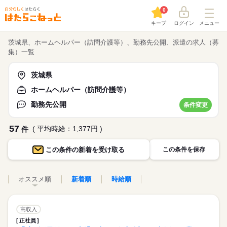
0
キープ
ログイン
メニュー
茨城県、ホームヘルパー（訪問介護等）、勤務先公開、派遣の求人（募
集）一覧
茨城県
ホームヘルパー（訪問介護等）
勤務先公開
条件変更
57
( 平均時給：1,377円 )
件
この条件の
新着を受け取る
この条件を保存
オススメ順
新着順
時給順
高収入
正社員